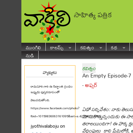
సాహిత్య పత్రిక
ముంగిలి
కాలమ్స్
కవిత్వం
కథ
నుడి
కవిత్వం
వ్యాఖ్యలు
An Empty Episode-7 
అఫ్సర్
-
రామసూరి గారి ఈ సిద్ధాంత గ్రంథం
ఇప్పుడు పుస్తకరూపంలో
వెలువడుతోంది.
ఏడో సన్నివేశం: నాకు తెలుస
https://www.facebook.com/photo?
మోసుకొస్తున్నందుకు ఈ సారిక
fbid=10159836063161095&set=a.425580711094
...
తరాలయిందిగా! ఈ వొక్క క్
jyothivalaboju on
వేధింపులు కాని ప్రేమలోకి