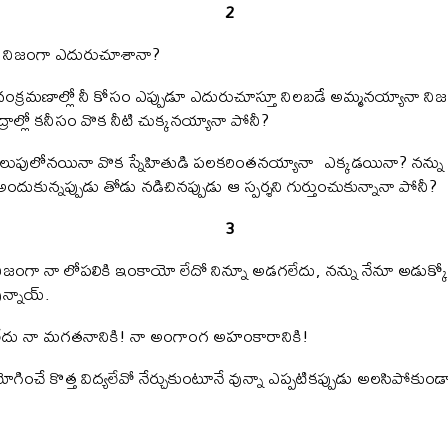
2
 నిజంగా ఎదురుచూశానా?
ా చంక్రమణాల్లో నీ కోసం ఎప్పుడూ ఎదురుచూస్తూ నిలబడే అమ్మనయ్యానా న
రాల్లో కనీసం వొక నీటి చుక్కనయ్యానా పోనీ?
మలుపులోనయినా వొక స్నేహితుడి పలకరింతనయ్యానా ఎక్కడయినా? నన్ను తనలో
 అందుకున్నప్పుడు తోడు నడిచినప్పుడు ఆ స్పర్శని గుర్తుంచుకున్నానా పోనీ?
3
ంగా నా లోపలికి ఇంకాయో లేదో నిన్నూ అడగలేదు, నన్ను నేనూ అడుక్కోలేద
ున్నాయ్.
ేదు నా మగతనానికి! నా అంగాంగ అహంకారానికి!
ోగించే కొత్త విద్యలేవో నేర్చుకుంటూనే వున్నా ఎప్పటికప్పుడు అలసిపోకుండ