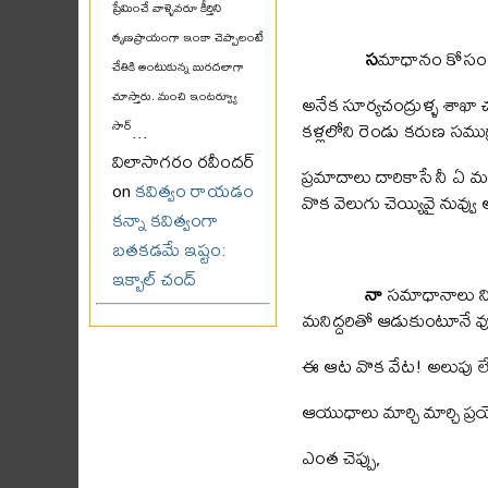
ప్రేమించే వాళ్ళెవరూ కీర్తిని
తృణప్రాయంగా ఇంకా చెప్పాలంటే
స
మాధానం కోసం
చేతికి అంటుకున్న బురదలాగా
చూస్తారు. మంచి ఇంటర్వ్యూ
అనేక సూర్యచంద్రుళ్ళ శాఖ
కళ్లలోని రెండు కరుణ సముద్
సార్
...
విలాసాగరం రవీందర్
ప్రమాదాలు దారికాసే నీ ఏ 
on
కవిత్వం రాయడం
వొక వెలుగు చెయ్యివై నువ్వు
కన్నా కవిత్వంగా
బతకడమే ఇష్టం:
ఇక్బాల్ చంద్
నా
సమాధానాలు నిజ
మనిద్దరితో ఆడుకుంటూనే వ
ఈ ఆట వొక వేట! అలుపు ల
ఆయుధాలు మార్చి మార్చి ప్రయ
ఎంత చెప్పు,