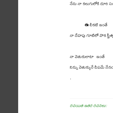
నేను నా కలుగులోకి దూరి స
ఈ
చీకటి ఇంతే
నా దేహపు గూటిలో వొక స్త్రీత్
నా వెతుకులాటా ఇంతే
నిన్ను వెతుక్కునే దీపమే నేన
.
రచయిత ఇతర రచనలు: