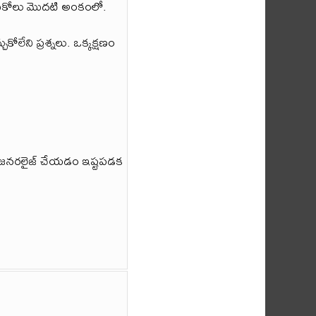
ేడుకోలు మొదటి అంకంలో.
కోలేని ప్రశ్నలు. ఒక్కక్షణం
ంతా జనరలైజ్ చేయడం ఇష్టపడక