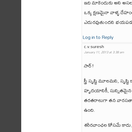
ఇది మాకెందుకు అని అసల
ఒక్క క్షణమైనా వాళ్ళ దేహంల
ఎదురవుతుందని భయపడ
Log in to Reply
c.v.suresh
January 11, 2013 at 3:38 am
సార్!
స్త్రీ సృష్టి మూలమని, సృష్ట
హృదయానికీ, సున్నితమైన ద
తరతరాలుగా తన వారసత్వాలన
ఉంది.
శరీరవాంఛల కోసమే కాదు