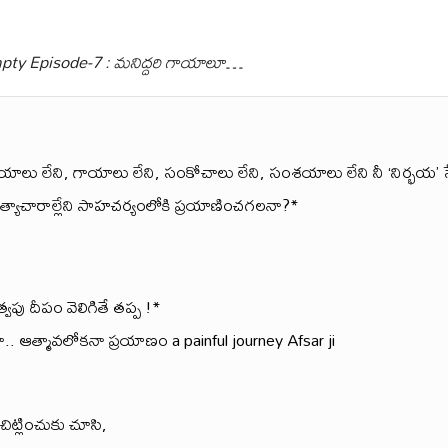
pty Episode-7 : మనిద్దరి గాయాలూ…
యాలు లేని, గాయాలు లేని, సంకోచాలు లేని, సంశయాలు లేని నీ ‘నిర్భయ’ స్
త్యాచారాల్లేని సాహచర్యంలోకి ప్రయాణించగలనా?*
త్వపు దీపం వెలిగితే తప్ప !*
. ఆత్మావలోకనా ప్రయాణం a painful journey Afsar ji
ిట్లించుకు చూసి,