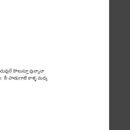
బరువులే కొలుస్తూ వున్నానా
లు నీ పొడుగాటి కాళ్ళ మధ్య