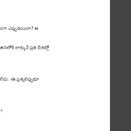
ిజంగా ఎప్పుడయినా? ఆ
కి లాక్కునే ప్రతి చీకట్లో
ు. ఈ ప్రశ్నలెప్పుడూ
ా!