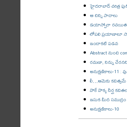
హైదరాబాద్ చరిత్ర 
ఆ చిన్ని పాదాలు
డయాస్పోరా రచయిత
లోపలి ప్రయాణాలూ 
ఇందాకటి పడవ
Abstract నుంచి con
రమణా, నిన్ను చేరనన
అనుక్షణికాలు-11 : వ
లీ…ఆమెకు కవిత్వమే ఇ
వొకే వొక్క దీర్ఘ కవితల
ఇసుక మీద సముద్రం గీ
అనుక్షణికాలు-10