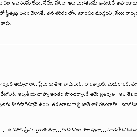
ు దీని అవసరమే లేదు, నేనేది చేసినా అది మగతనమే అనుకునే అహంకారు
ో స్త్రీత్వపు దీపం వెలిగితే, తన శరీరం లోని మాంసం ముద్దలన్నీ వేయి నాల్కల
తారు.
ి కార్యనికి అధ్యురాలనీ, ప్రేమ కు తొలి భాష్యమనీ, లాలిత్యానికీ, మధురానికీ, మ
ేహానికీ, అద్వితీయ బాహ్య అంతర్ సౌందర్యానికీ ఆమె ప్రతికృతి ‍_అని తె
ు కొనసాగిస్తూనే ఉంది. తరతరాలుగా స్త్రీ జాతే శారీరకంగానో ..మానసి
…..తననొక‌ ప్రేమస్వరూపిణిగా…దరహాసాల కొలువుగా…చూడలేకపోతున్