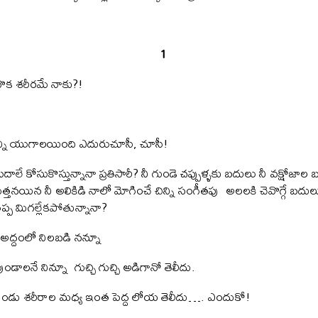
1
వొక శరీరమే నాకు?!
కొన్ని యుగాలయింది ఎదురుచూసీ, చూసీ!
దాలే కోసుకొస్తున్నానా ప్రతిసారీ? నీ గుండె చప్పుళ్ళకు బదులు నీ వక్షోజాల 
ెత్తనయిన నీ అలికిడి నాలో మోగించే చిన్ని సంగీతపు అలలకి చెవొగ్గే బదు
్ప మిగల్లేకపోతున్నానా?
 నా అద్దంలో నిలబడి నన్నూ
డాలనే నిన్నూ గుచ్చి గుచ్చి అడిగానో తెలీదు.
రెండు శరీరాల మధ్య ఇంత పెద్ద లోయ తెలీదు…. ఎందుకో!