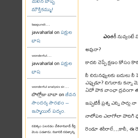
మలిన బాష్ప
మౌక్తికమ్ము!
...
baagundi
jawaharlal on
పక్షుల
ఎం
తకీ నువ్వంటే 
భాష
అవునా?
...
wonderful
కాదని చెప్పే క్షణం కోసం 
jawaharlal on
పక్షుల
భాష
నీ చిరునవ్వులకు బదులు నీ పె
ఎప్పుడూ? చిగురాకు కన్నా మ
...
wonderful analysis sir
ఏదో వొక వాంఛా ద్రవంగా తప
బొల్లోజు బాబా on
జీవన
సౌందర్య సౌరభం –
ఇప్పటికీ ప్రశ్న ఎన్ని సార్లు
ఇస్మాయిల్ పద్యం.
నాలోపల ఎలాగోలా వొదిగి వుం
కవిత్వం పలకడం చేతకానివాడే కీర్తి
రెండూ శరీరాలే…కానీ, ఈ 
వెంట పడతాడు. నిజానికి కవిత్వాన్ని