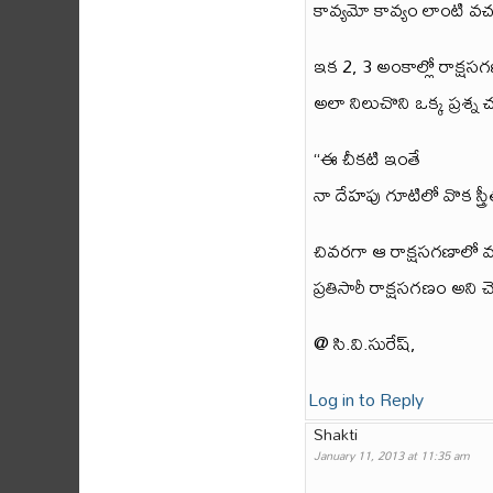
కావ్యమో కావ్యం లాంటి వ
ఇక 2, 3 అంకాల్లో రాక్షసగణ
అలా నిలుచొని ఒక్క ప్రశ్న చద
“ఈ చీకటి ఇంతే
నా దేహపు గూటిలో వొక స్త్రీ
చివరగా ఆ రాక్షసగణాలో మ
ప్రతిసారీ రాక్షసగణం అని చె
@ సి.వి.సురేష్,
Log in to Reply
Shakti
January 11, 2013 at 11:35 am