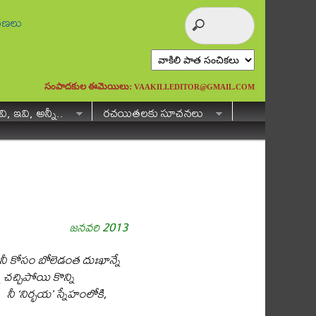
ురణలు
సంపాదకుల ఈమెయిలు:
VAAKILI.EDITOR@GMAIL.COM
ి, ఇవి, అన్నీ..
రచయితలకు సూచనలు
జనవరి 2013
 నీ కోసం బోలెడంత దుఃఖాన్నే
 చచ్చిపోయి కొన్ని
నీ ‘నిర్భయ’ స్నేహంలోకి,