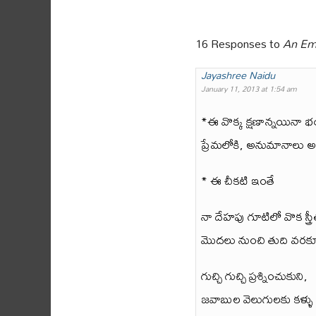
16 Responses to
An Em
Jayashree Naidu
January 11, 2013 at 1:54 am
*ఈ వొక్క క్షణాన్నయినా భ
ప్రేమలోకి, అనుమానాలు అ
* ఈ చీకటి ఇంతే
నా దేహపు గూటిలో వొక స్త్రీ
మొదలు నుంచి తుది వరకూ.
గుచ్చి గుచ్చి ప్రశ్నించుకుని,
జవాబుల వెలుగులకు కళ్ళు చ