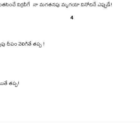
ంతసించే విర్రవీగే నా మగతనపు మృగయా వినోదినే ఎప్పుడే!
4
వపు దీపం వెలిగితే తప్ప !
యితే తప్ప!