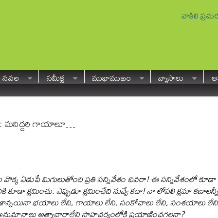
వాకిలి ప్రచ
నవల
సమీక్ష
ముఖాముఖం
వ్యాసాలు
అవ
: మనిద్దరి గాయాలూ…
ు వొక్క ఏడుపే మిగులుతోంది ప్రతి సన్నివేశం చివరా! ఈ సన్నివేశంలో కూడా
ి కూడా క్షమించు. ఎప్పుడూ క్షమించేది నువ్వే కదా! నా లోపలి క్షమా కణాలన్నీ
షణాన్నయినా భయాలు లేని
, గాయాలు లేని, సంకోచాలు లేని, సంశయాలు లేని 
, అనుమానాలు అత్యాచారాల్లేని సాహచర్యంలోకి ప్రయాణించగలనా?