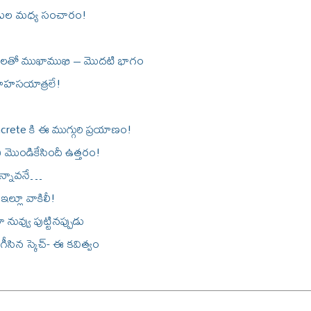
పుటల మధ్య సంచారం!
లతో ముఖాముఖి – మొదటి భాగం
సాహసయాత్రలే!
crete కి ఈ ముగ్గురి ప్రయాణం!
ి మొండికేసిందీ ఉత్తరం!
ున్నావనే…
ల్లూ వాకిలీ!
ా నువ్వు పుట్టినప్పుడు
సిన స్కెచ్- ఈ కవిత్వం