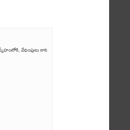
నేహంలోకి, వేధింపులు కాని