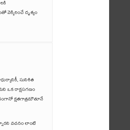
లకి
తో వెక్కిరించే దృశ్యం
ాధుర్యానికీ, సునిశిత
లియని ఒక రాక్షసగణం
కంగానో క్షతగాత్రమౌతూనే
నారని వచనం లాంటి