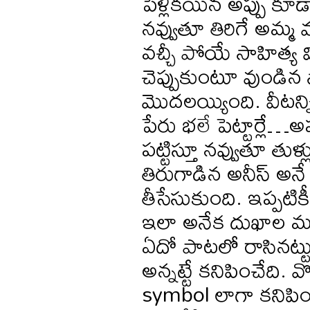
పెళ్లికయిన అప్పు కూ
నవ్వుతూ తిరిగే అమ్మ
వచ్చీ పోయే సాహిత్య 
చెప్పుకుంటూ వుండిన
మొదలయ్యింది. వీటన్న
పేరు భలే పెట్టార్లే…
పట్టిస్తూ నవ్వుతూ తు
తిరుగాడిన అనీస్ అనే
తీసేసుకుంది. ఇప్పటి
ఇలా అనేక దుఖాల మధ్య
ఏదో పాటలో రాసినట్టు
అన్నట్టే కనిపించేది.
symbol లాగా కనిపించ