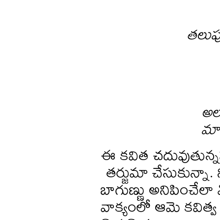
తలుప
అల
మాట
ఈ కవిత చదువుతున్నప్
తర్జుమా చేసుకున్నా.
బాగుణ్ణు అనిపించేలా 
వాక్యంలో ఆమె కవిత్వ 