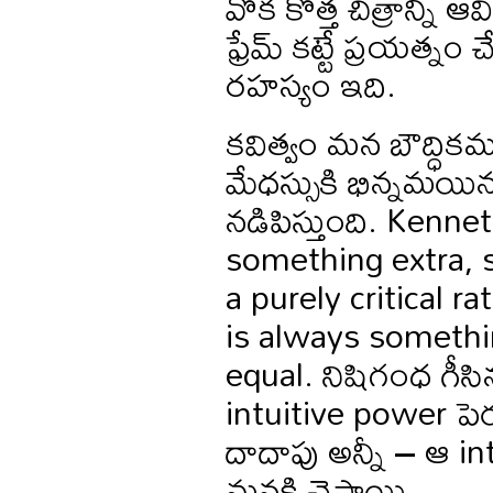
వొక కొత్త చిత్రాన్ని
ఫ్రేమ్ కట్టే ప్రయత్నం చ
రహస్యం ఇది.
కవిత్వం మన బౌద్ధికమ
మేధస్సుకి భిన్నమయిన 
నడిపిస్తుంది. Ken
something extra, 
a purely critical ra
is always somethi
equal. నిషిగంధ గీసి
intuitive power పెర
దాదాపు అన్నీ – ఆ i
మనకి చెప్తాయి.