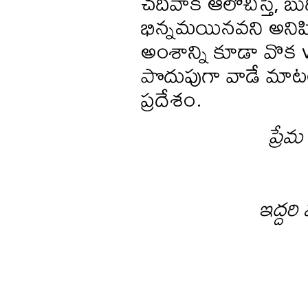
చదివాక ఆలోచిస్తే, బు
భిన్నమయినవని అనిపి
అంశాన్ని కూడా వొక 
పొదుపుగా వాడే మాట
ప్రదేశం.
ప్రే
ఇద్దరి