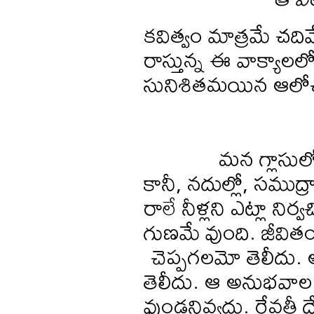
కవిత్వం మాత్రమే చదివ
రాస్తున్న ఈ వాక్యాల
సునిశితమయిన ఆలో
మన గ్లాసులో వొంపు
కానీ, నదుల్లో, సముద్ర
రాలే నీళ్లని ఎట్లా ని
గుణమే వుంది. జీవితం
చెప్పగలమో తెలీదు.
తెలీదు. ఆ అనుభవాల 
వుండనివ్వదు. రేవతీ