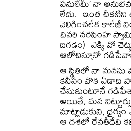
పనులేమీ’ నా అనుభవ
లేదు. ఇంత చీకటిని త
వెలిగించలేక కాలేజీ ని
చివరి నరసింహ స్వామ
దిగడం) ఎక్కి వో చెట
ఆలోచిస్తూనో గడిపేవాణ
ఆ స్థితిలో నా మనసు 
కనీసం వొక ఏడాది 
చేసుకుంటూనే గడిపేశ
అయితే, మన నిట్టూర్
మాట్లాడుకుని, ధైర్య
ఆ దశలో రేవతీదేవి కవిత