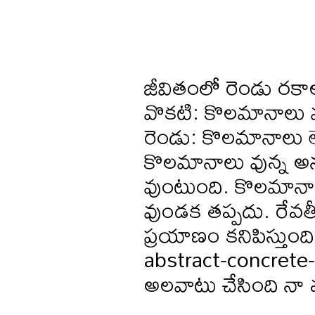
జీవితంలో రెండు రకా
వొకటి: కొలమానాలు వ
రెండు: కొలమానాలు ల
కొలమానాలు వున్న అను
వుంటుంది. కొలమానాలు
వుండక తప్పదు. రేవతీ
ప్రయాణం కనిపిస్తుంద
abstract-concrete-a
అలవాటు చేసింది నా