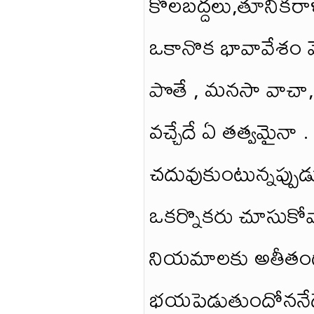
కొలబద్దలు,తూనికరా
ఒకానొక భావావేశం వ
పొతే , మనసా వాచా,
వచ్చేదే ఏ తత్వమైనా 
చదువుకుంటున్నప్పుడ
ఒకర్నొకరు చూసుకోవా
నియమాలకు అతీతంగా వ
భయపెడుతుందోననేదే