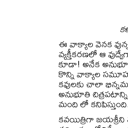
కళ
ఈ వాక్యాల వెనక వున్
వ్యక్తీకరణలో ఆ వుద
కూడా! అనేక అనుభూ
కొన్ని వాక్యాల సమూహ
కవులకు చాలా భిన్నమ
అనుభూతి చిత్రపటాన్ని 
మంది లో కనిపిస్తుంది
కవయిత్రిగా జయశ్రీని