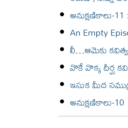
అనుక్షణికాలు-11 
An Empty Epis
లీ…ఆమెకు కవిత్వమ
వొకే వొక్క దీర్ఘ కవ
ఇసుక మీద సముద్రం
అనుక్షణికాలు-10