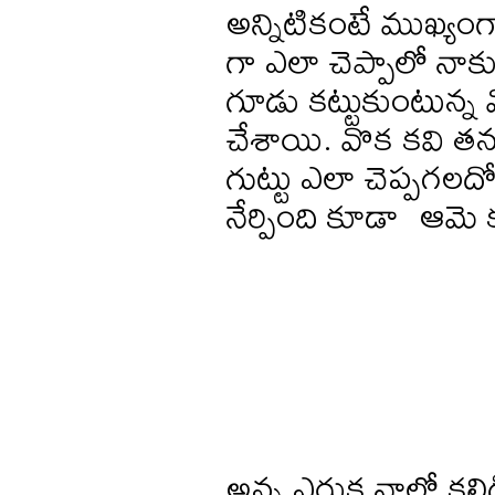
అన్నిటికంటే ముఖ్యం
గా ఎలా చెప్పాలో నాకు
గూడు కట్టుకుంటున్న వ
చేశాయి. వొక కవి తన 
గుట్టు ఎలా చెప్పగలద
నేర్పింది కూడా ఆమె 
అన్న ఎరుక నాలో కల