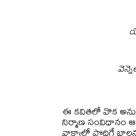
య
వెన్న
ఈ కవితలో వొక అనుభూత
నిర్మాణ సంవిధానం ఆమెల
వాక్యాల్లో పొదిగే బాల