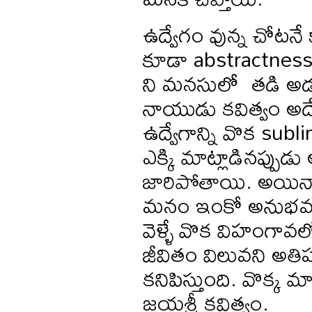
ఉద్వేగం వున్న చోటన
కూడా abstractness
ని మనసులో తడి అడుగు
నాయుడు కవిత్వం అదే ఉద
ఉద్వేగాన్ని వొక subl
ఎక్కి మాట్లాడినప్పు
జారిపోతాయి. అయినా
మనం ఇంకో అనుభవ లో
వెళ్ళే వొక విహంగా
జీవితం విలువని అతిప
కనిపిస్తుంది. వొక్క
జయశ్రీ కవిత్వం.