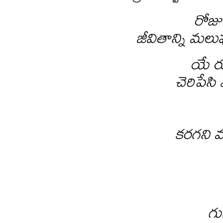
రోజు
జీవితాన్ని మలుపు
యే రూ
చెరిపేసి
కరగని 
గు