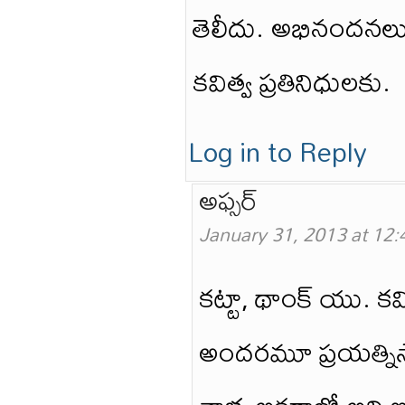
తెలీదు. అభినందనల
కవిత్వ ప్రతినిధులకు.
Log in to Reply
అఫ్సర్
January 31, 2013 at 12
కట్టా, థాంక్ యు. కవి
అందరమూ ప్రయత్నిస్తాం.