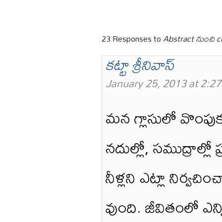
23 Responses to
Abstract నుంచి co
కట్టా శ్రీనివాస్
January 25, 2013 at 2:2
మన గ్లాసులో వొంపుకు
నదుల్లో, సముద్రాల్లో 
నీళ్లని ఎట్లా నిర్వచ
వుంది. జీవితంలో ఎన