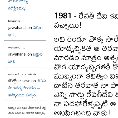
మలిన బాష్ప
మౌక్తికమ్ము!
1981
- రేవతీ దేవి క
...
వచ్చాయి!
baagundi
jawaharlal on
పక్షుల
భాష
ఇవి రెండూ వొక్క సా
యాదృచ్చికత ఆ తరవ
...
wonderful
మారడం మాత్రం ఆశ్చర
jawaharlal on
పక్షుల
భాష
వొక యాదృచ్చికతకి క
ముఖ్యంగా కవిత్వం
...
wonderful analysis sir
బొల్లోజు బాబా on
జీవన
దాటిన తరవాత నా పాత
సౌందర్య సౌరభం –
ఎన్ని సార్లు రేవతీదేవి
ఇస్మాయిల్ పద్యం.
నా పదహారేళ్ళప్పటి 
అనిపించింది నాకు!
కవిత్వం పలకడం చేతకానివాడే కీర్తి
వెంట పడతాడు. నిజానికి కవిత్వాన్ని