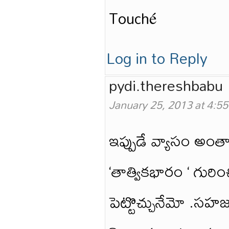
Touché
Log in to Reply
pydi.thereshbabu
January 25, 2013 at 4:5
ఇప్పుడే వ్యాసం అంత
‘తాత్వికభారం ‘ గురించ
పెట్టొచ్చునేమో .సహ