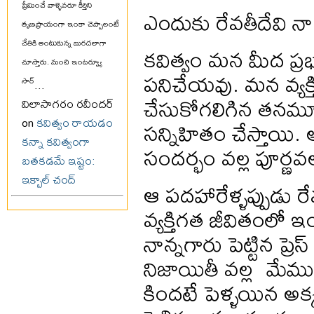
ప్రేమించే వాళ్ళెవరూ కీర్తిని
ఎందుకు రేవతీదేవి 
తృణప్రాయంగా ఇంకా చెప్పాలంటే
చేతికి అంటుకున్న బురదలాగా
కవిత్వం మన మీద ప్ర
చూస్తారు. మంచి ఇంటర్వ్యూ
పనిచేయవు. మన వ్యక
సార్
...
చేసుకోగలిగిన తనమూ
విలాసాగరం రవీందర్
on
కవిత్వం రాయడం
సన్నిహితం చేస్తాయ
కన్నా కవిత్వంగా
సందర్భం వల్ల పూర్
బతకడమే ఇష్టం:
ఇక్బాల్ చంద్
ఆ పదహారేళ్ళప్పుడు ర
వ్యక్తిగత జీవితంలో ఇ
నాన్నగారు పెట్టిన ప్
నిజాయితీ వల్ల మేము 
కిందటే పెళ్ళయిన అక్