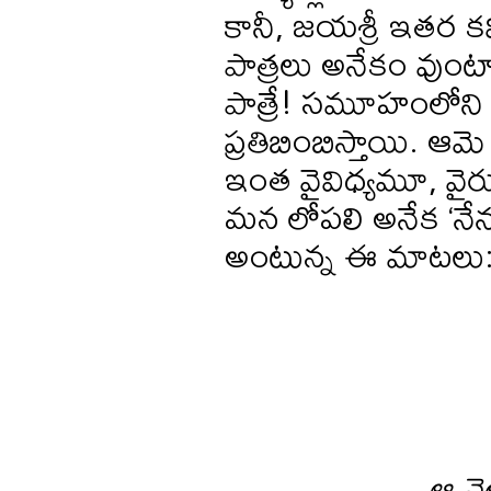
కానీ, జయశ్రీ ఇతర కవి
పాత్రలు అనేకం వుం
పాత్రే! సమూహంలోని భిన
ప్రతిబింబిస్తాయి. ఆ
ఇంత వైవిధ్యమూ, వైరు
మన లోపలి అనేక ‘న
అంటున్న ఈ మాటలు
ఆ వె