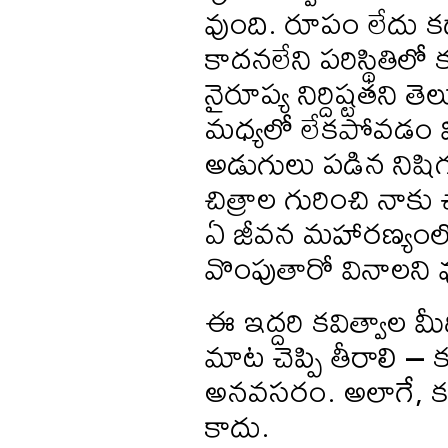
వుంది. రూపం లేదు క
కాదనలేని పరిస్థితిలో
నైరూప్య నిర్దిష్టతని 
మధ్యలో లేకపోవడం వ
అడుగులు పడిన నిషి
చిత్రాల గురించి నాకు
ఏ జీవన మహారణ్యంలో 
వొంపుతారో వినాలని వ
ఈ ఇద్దరి కవిత్వాల మీ
మాట చెప్పి తీరాలి – 
అనవసరం. అలాగే, క
కాదు.