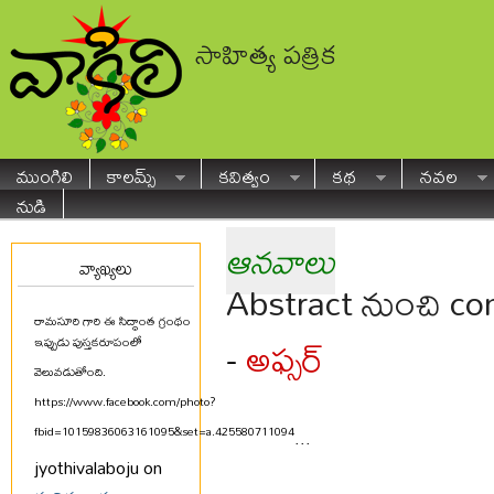
సాహిత్య పత్రిక
ముంగిలి
కాలమ్స్
కవిత్వం
కథ
నవల
నుడి
ఆనవాలు
వ్యాఖ్యలు
Abstract నుంచి con
రామసూరి గారి ఈ సిద్ధాంత గ్రంథం
అఫ్సర్
-
ఇప్పుడు పుస్తకరూపంలో
వెలువడుతోంది.
https://www.facebook.com/photo?
fbid=10159836063161095&set=a.425580711094
...
jyothivalaboju on