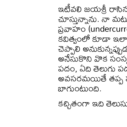
ఇటీవలి జయశ్రీ రాసి
చూస్తున్నాను. నా మట
ప్రవాహం (undercurr
కవిత్వంలో కూడా ఇలాం
చెప్పాలి అనుకున్నప్
అనేసుకొని వొక సంస్
పదం, ఏది తెలుగు 
అవసరమయితే తప్ప స
బాగుంటుంది.
కచ్చితంగా ఇది తెలు