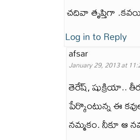
చదివా తృప్తిగా .కవ
Log in to Reply
afsar
January 29, 2013 at 11
తెరేష్, షుక్రియా.. తీ
పేర్కొంటున్న ఈ కవ
నమ్మకం. నీకూ ఆ నమ