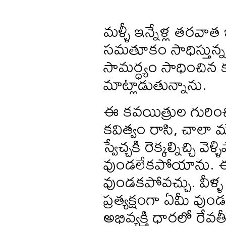
మళ్ళీ ఇన్నేళ్ల తరవాత
సమతూకం సాధిస్తున్న క
సామర్ధ్యం సాధించిన 
మాట్లాడుతున్నాను.
ఈ కవయిత్రుల గురించ
కవిత్వం రాసి, చాలా 
స్వేచ్చకి రెక్కల్నిచ్చ
వుండలేకపోయాను. ఈ ఇ
వుండకపోవచ్చు. వీళ్ళ 
ప్రత్యక్షంగా ఏమీ వుం
అభివ్యక్తి ధారలో రే