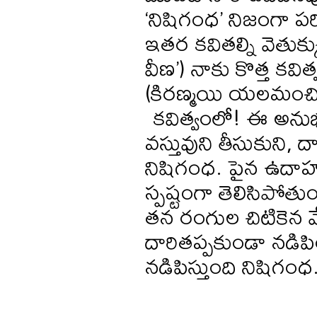
‘నిషిగంధ’ నిజంగా
ఇతర కవితల్ని వెతుక్క
వీణ’) నాకు కొత్త కవిత
(కిరణ్మయి యలమంచిలి
కవిత్వంలో! ఈ అనుభ
వస్తువుని తీసుకుని, 
నిషిగంధ. పైన ఉదాహర
స్పష్టంగా తెలిసిపోత
తన రంగుల చిటికెన 
దారితప్పకుండా నడిపి
నడిపిస్తుంది నిషిగంధ