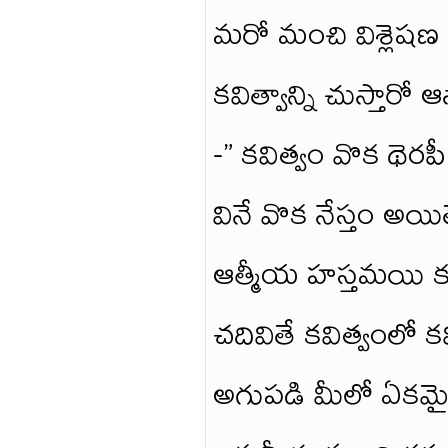
మరో మంచి విశ్లెషణ 
కవిత్వాన్ని చుస్తారో ఆ
-” కవిత్వం వొక థెరప
వినే వొక నేస్తం అయి
ఆత్మీయ హస్తమయి కవిత్
చదివితే కవిత్వంలో 
అగుపడి మీలో ఏకమైంద