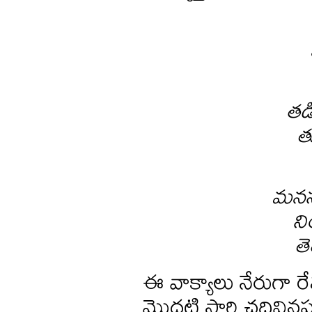
తడ
త
మనసు
ని
తె
ఈ వాక్యాలు నేరుగా ర
మొదటి సారి చదివినప