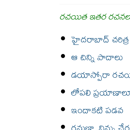
రచయిత ఇతర రచనల
హైదరాబాద్ చరిత
ఆ చిన్ని పాదాలు
డయాస్పోరా రచయ
లోపలి ప్రయాణాల
ఇందాకటి పడవ
రమణా, నిన్ను చేర