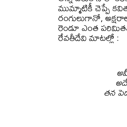
ముమ్మాటికీ చెప్పే కవ
రంగులుగానో, అక్షరాలు
రెండూ ఎంత పరిమితమ
రేవతీదేవి మాటల్లో :
అవ
అద
తన పెద