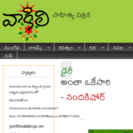
సాహిత్య పత్రిక
ముంగిలి
కాలమ్స్
కవిత్వం
కథ
నవల
నుడి
డైరీ
వ్యాఖ్యలు
అంతా ఒకేసారి
రామసూరి గారి ఈ సిద్ధాంత గ్రంథం
నందకిషోర్
-
ఇప్పుడు పుస్తకరూపంలో
వెలువడుతోంది.
https://www.facebook.com/photo?
fbid=10159836063161095&set=a.425580711094
...
jyothivalaboju on