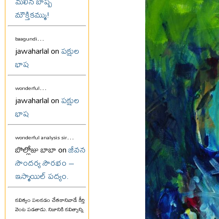
మలిన బాష్ప
మౌక్తికమ్ము!
...
baagundi
jawaharlal on
పక్షుల
భాష
...
wonderful
jawaharlal on
పక్షుల
భాష
...
wonderful analysis sir
బొల్లోజు బాబా on
జీవన
సౌందర్య సౌరభం –
ఇస్మాయిల్ పద్యం.
కవిత్వం పలకడం చేతకానివాడే కీర్తి
వెంట పడతాడు. నిజానికి కవిత్వాన్ని