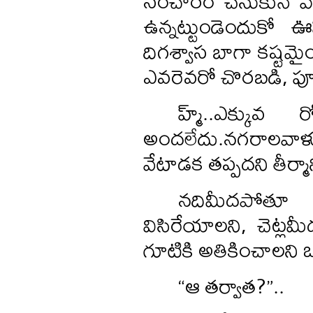
సంచారం చేసుకునే వా
ఉన్నట్టుండెందుకో 
దిగశ్వాస బాగా కష్టమై
ఎవరెవరో చొరబడి, పూ
హ్మ్..ఎక్కు
అందలేదు.నగరాలవాళ్ళ
వేటాడక తప్పదని తీర్మా
నదిమీదపోతూ 
విసిరేయాలని, చెట్లమ
గూటికి అతికించాలని ఒక
“ఆ తర్వాత?”..