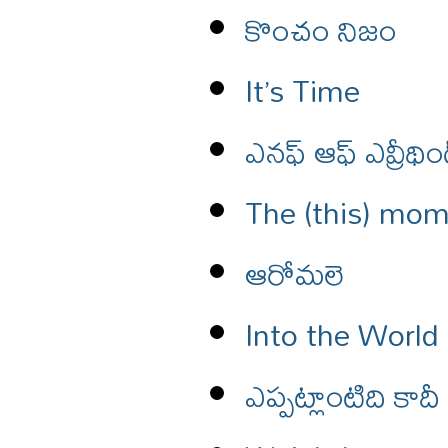
కొంచం నిజం
It’s Time
ఎనఫ్ ఆఫ్ ఎవ్రీథిం
The (this) mom
ఆరోమలె
Into the World
ఎప్పట్లాంటిది కా