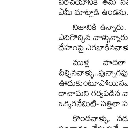
పరిచయానికే తమ సమస్
ఏమీ మాట్లాడి ఉండను
నిజానికి ఉన్నార
ఎదిగొచ్చిన వాళ్ళున్నార
దేహంపై ఎగబాకినవాళ్ళు
ముళ్ల పొదలా
చీల్చినవాళ్ళు..పు
ఊదుకుంటూపోయినవాళ్ళు
దాచామని గర్వపడిన వాళ
ఒక్కరనేమిటి- పత్తిలా పగ
కొండవాళ్ళు, నద