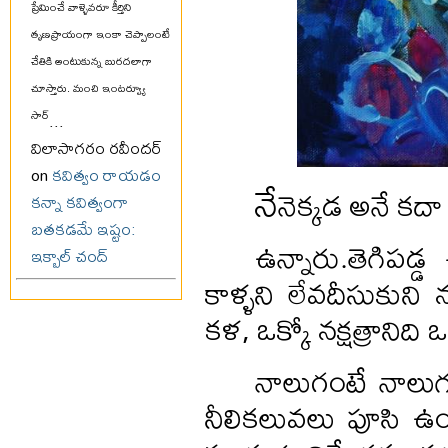
ప్రేమించే వాళ్ళెవరూ కీర్తిని
తృణప్రాయంగా ఇంకా చెప్పాలంటే
చేతికి అంటుకున్న బురదలాగా
చూస్తారు. మంచి ఇంటర్వ్యూ
సార్
...
విలాసాగరం రవీందర్
on
కవిత్వం రాయడం
నే
నెక్కడ అనే కదా
కన్నా కవిత్వంగా
బతకడమే ఇష్టం:
ఉన్నారు.తెగిపడ్డ 
ఇక్బాల్ చంద్
కాళ్ళని లేవదీసుకుని 
కళ, ఒక్కో నక్షత్రానిది
నాలుగంటే నాలుగు
నీలికలువలు పూసి ఉ