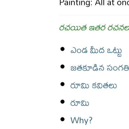
Painting: All at o
రచయిత ఇతర రచనల
ఎండ మీద ఒట్టు
జతకూడిన సంగత
రూమి కవితలు
రూమి
Why?