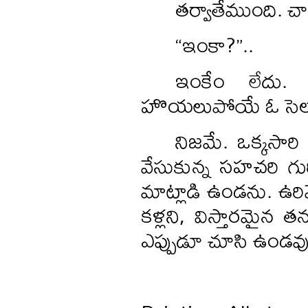
తర్వాతేముంది. చ
“ఇంకా?”..
ఇంకేం లేదు.
హొయలుపోయే ఓ సెలయే
నిజమే. ఒక్కసార
వేసుకున్న సహచరి గురి
మాట్లాడి ఉండను. ఉ
కళ్లని, విస్తారమైన 
ఎప్పుడూ చూసి ఉండవు