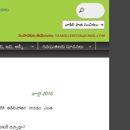
ురణలు
సంపాదకుల ఈమెయిలు:
VAAKILI.EDITOR@GMAIL.COM
ి, ఇవి, అన్నీ..
రచయితలకు సూచనలు
జూలై 2016
ంటికి తడిసిపోతూ రావడం ఎంత
దానికీ చెప్పావూ?