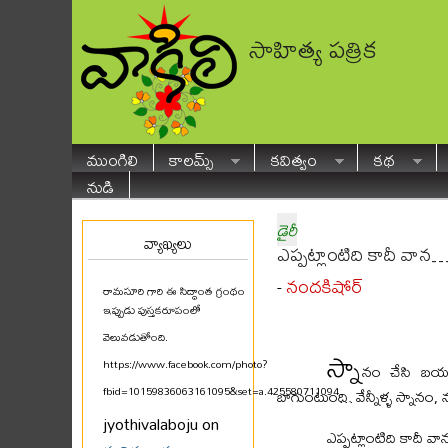
సాహిత్య పత్రిక
ముంగిలి
కాలమ్స్
కవిత్వం
కథ
నుడి
డైరీ
వ్యాఖ్యలు
ఎప్పట్లాంటిది కాదీ వాన
నందకిషోర్
-
రామసూరి గారి ఈ సిద్ధాంత గ్రంథం
ఇప్పుడు పుస్తకరూపంలో
వెలువడుతోంది.
స్నా
https://www.facebook.com/photo?
నం చేసి బయల
fbid=10159836063161095&set=a.425580711094
...
బాగుంటుంది. వేన్నీళ్ళ స్నానం, నువ
jyothivalaboju on
ఎప్పట్లాంటిది కాదీ వా