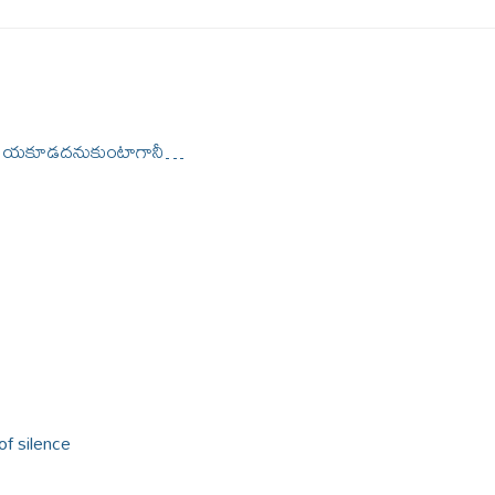
రాయకూడదనుకుంటాగానీ…
of silence