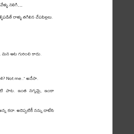
వేళ్ళు నలిగి…
పడితే రాళ్ళు తగిలిన చేపపిల్లలు.
్దు. మన ఆట గురించి కాదు.
ll? Not me..” అనేసా.
్చటి పాట. ఇంత నగ్నమై, ఇంకా
న్న కదా. అదెప్పటికీ నన్ను దాటేసి