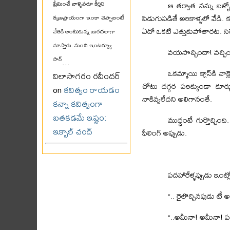
ఆ తర్వాత నన్ను బళ్ళ
ప్రేమించే వాళ్ళెవరూ కీర్తిని
పిడుగుపడితే అరికాళ్ళలో వేడి
తృణప్రాయంగా ఇంకా చెప్పాలంటే
ఏదో ఒకటి ఎత్తుకుపోతారట. సరె
చేతికి అంటుకున్న బురదలాగా
చూస్తారు. మంచి ఇంటర్వ్యూ
వయసొచ్చిందా! వచ్చిం
సార్
...
ఒకమ్మాయి క్లాస్‌కి చాక
విలాసాగరం రవీందర్
చోటు దగ్గర పలక్కుండా కూర్చ
on
కవిత్వం రాయడం
నాకివ్వలేదని అలిగానంతే.
కన్నా కవిత్వంగా
బతకడమే ఇష్టం:
ముద్దంటే గుర్తొచ్చిం
ఇక్బాల్ చంద్
ఫీలింగ్ అప్పుడు.
పదహారేళ్ళప్పుడు ఇంట
“.. రైలొచ్చినపుడు టీ అ
“..అమీనా! అమీనా! 