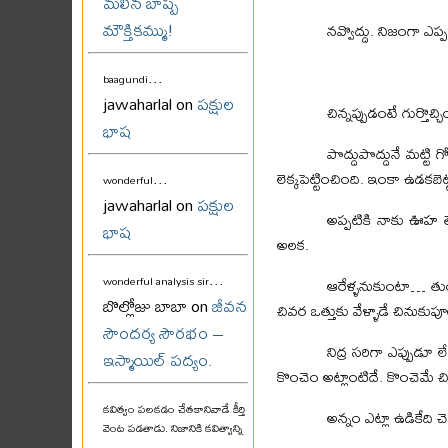
మలిన బాష్ప
మౌక్తికమ్ము!
నవ్వొద్దు. నిజంగా ఎప్
...
baagundi
jawaharlal on
పక్షుల
చిన్నప్పుడంటే గుర్తొచ్చి
భాష
పొద్దుపొద్దునే మట్టి 
...
లెక్కపెట్టించింది. ఇంకా ఉడకబెట్ట
wonderful
jawaharlal on
పక్షుల
అప్పటికి నాకు ఊహ త
భాష
అలక.
...
wonderful analysis sir
ఆరేళ్ళనుకుంటా… తుం
బొల్లోజు బాబా on
జీవన
చివర ఒత్తుకు వేళ్ళాడే చినుకు
సౌందర్య సౌరభం –
నిద్ర సరిగా ఎప్పుడూ ల
ఇస్మాయిల్ పద్యం.
కొంచెం అట్లాంటిదే. కొంచెమే చ
కవిత్వం పలకడం చేతకానివాడే కీర్తి
అన్నం ఎట్లా ఉడికేది చె
వెంట పడతాడు. నిజానికి కవిత్వాన్ని