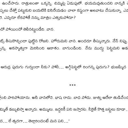
ో ఉంచేసారు. రాత్రులంతా ఒక్కన్నె. చిమ్మట్ల ఏడుపులో. భయమవుతుందని నాన్నకి చెప
. కప్పలు చేత్తో పట్టుకుని బయటికి విసిరేయడం చాలా కష్టంగా అలవాటు చేసుకున్న
. ఎవ్వరూ లేకపోతే నన్ను మాత్రం ఎత్తుకుపోరూ?
దో పోయిందో తెలీనట్టుండేది. వాన.
్లెట్స్ తీసుకొచ్చిందా పుట్టిన రోజని. హోరుమని వాన. అందరూ తీస్కున్నారు. నేన్ నిప్పు
ున్న. అకస్మాత్తుగా మెరిసింది ఆకాశం. బాగుండింది. నేను ముద్దు పెట్టమని అడ
ది. ఆరుద్ర పురుగు గుర్తుందా నీకు? పోనీ… అగ్గిపెట్టలో రింగన్న పురుగు? భుజమ్మ
***
్లోంచి పారిపోయాను. అదీ వానలోనె. భాష రాదు. బాధ పోదు. జుత్తు ఆరేలా తుడిచేంద
మ్మితే డబ్బులిస్తా అన్నారు. అమ్ములు. ఇద్దరికీ పని ఇస్తారట. నీకైతే కొత్త బట్టలు కూడ
పద… లే త్వరగా… తెల్లారిందంటే మన పని…”