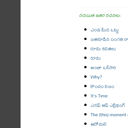
రచయిత ఇతర రచనలు:
ఎండ మీద ఒట్టు
జతకూడిన సంగతి 
రూమి కవితలు
రూమి
అంతా ఒకేసారి
Why?
కొంచం నిజం
It’s Time
ఎనఫ్ ఆఫ్ ఎవ్రీథింగ్
The (this) moment 
ఆరోమలె