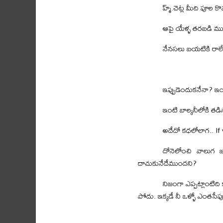
హ్మ్.చెట్ల మీది పూల 
ఆపై యేళ్ళ తరబడి ముసు
నేనసలు బయటికి రాల
ఇప్పుడెందుకనేనా? ఇంద
ఇంటి బాల్కనీలోకి తడి
అదేదో కధలోలాగ.. If
దోనెలోంచి వాలుగ జ
దాచుకునేదేముందని?
నిజంగా ఎప్పట్లాంటిది 
పోదు. ఇక్కడే నీ ఒళ్ళో ఎంతసేపు