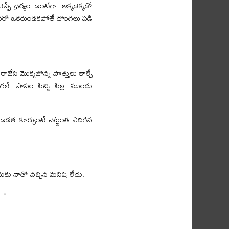
్పే ధైర్యం ఉంటేగా. అక్కడెక్కడో
ా. ఎవరో ఒకరుండకపోతే దొంగలు పడి
 రాజేసి మొక్కజొన్న పొత్తులు కాల్చే
గలే. పాపం పిచ్చి పిల్ల. ముందు
ీద ఉడత కూర్చుంటే చెట్టంత ఎదిగిన
ుకు నాతో వచ్చిన మనిషి లేదు.
ా…”