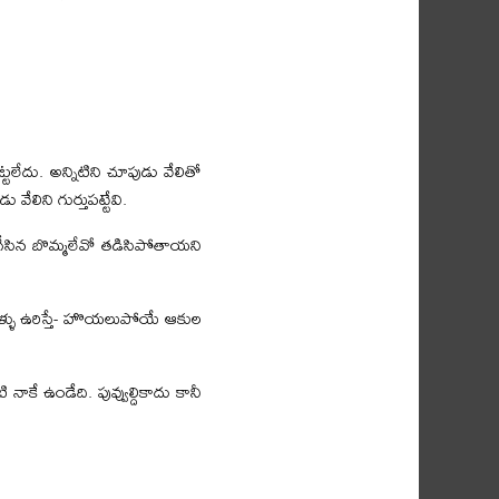
ొట్టలేదు. అన్నిటిని చూపుడు వేలితో
 వేలిని గుర్తుపట్టేవి.
 గీసిన బొమ్మలేవో తడిసిపోతాయని
ఇళ్ళు ఉరిస్తే- హొయలుపోయే ఆకుల
 నాకే ఉండేది. పువ్వుల్దికాదు కానీ