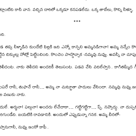
పట్లాంటిది కాదీ వాన. వచ్చిన దారిలో ఒక్కడూ కనపడలేదు. ఒక్క తాబేలు, కొన్ని నీళ్ళూ.
***
ంది.
గోడ తవ్వి నీళ్ళాడిన కుందేటి పిల్లకి ఇది ఎన్నో కాన్పని అమ్మనడిగానా! అమ్మ నన్నేం క
ిన చిక్కుల్లు నోట్లో పెట్టించింది. కొంచెం పొద్దొచ్చాక -నమ్మవు నువ్వు. అవన్నీ నా చూపుడు
ెలీదంట. నాకు తెలీదని అందరికీ తెలుసంట. పడవ చేసి వదిలేస్తాన.. కాగితమ్మీద
పరే రానీ, తుఫానే రానీ… అమ్మ నా చుట్టూతా పాదులు వేసిందా. నమ్మవు నువ్వు.
పూల వణుకు నాకు.
ేదులే. అర్జునా! ఫల్గునా! అందరు లేచేదాకా… గట్టిగట్టిగా… ప్చ్. నవ్వొద్దు. నా దుప్పటి
ిరిగుండేది. బయటికి రావడానికి. అందులో ఎప్పుడున్నా గనక. అమ్మ చీరలో-
ప్తానుగానీ, నువ్వు ఇంకో కాఫీ..