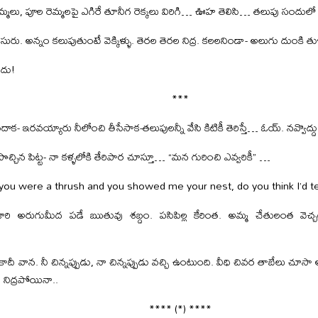
కొమ్మలు, పూల రెమ్మలపై ఎగిరే తూనీగ రెక్కలు విరిగి… ఊహ తెలిసి… తలుపు సందులో 
రు. అన్నం కలుపుతుంటే వెక్కిళ్ళు. తెరల తెరల నిద్ర. కలలనిండా- అలుగు దుంకి తుళ్ళి
ేదు!
***
ాక- ఇరవయ్యారు నీలోంచి తీసేసాక-తలుపులన్నీ వేసి కిటికీ తెరిస్తే… ఓయ్. నవ్వొద
సొచ్చిన పిట్ట- నా కళ్ళలోకి తేరిపార చూస్తూ… “మన గురించి ఎవ్వరికీ” …
 you were a thrush and you showed me your nest, do you think I’d te
ారి అరుగుమీద పడే ఋతువు శబ్దం. పసిపిల్ల కేరింత. అమ్మ చేతులంత వెచ
కాదీ వాన. నీ చిన్నప్పుడు, నా చిన్నప్పుడు వచ్చి ఉంటుంది. వీధి చివర తాబేలు చూసా అ
 నిద్రపోయినా..
**** (*) ****