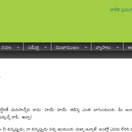
వాకిలి ప్రచ
నవల
సమీక్ష
ముఖాముఖం
వ్యాసాలు
అవ
…
్దేరితే మనసొచ్చేది కాదు. హయ్ హయ్. తడిస్తె ఎంత బాగుంటుంది. మీ ఇ
్విచ్చే కాఫీ.. అబ్బా!
న- నీ చిన్నప్పుడు, నా చిన్నప్పుడు వచ్చి ఉంటుంది. మళ్ళా ఇవ్వాళే. ఇంట్లో ఎవరు లేరని 