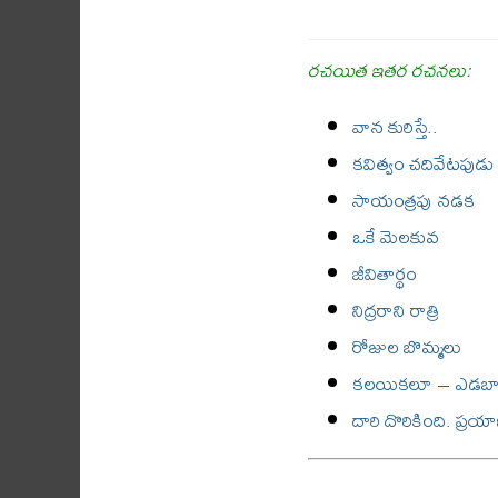
రచయిత ఇతర రచనలు:
వాన కురిస్తే..
కవిత్వం చదివేటపుడు
సాయంత్రపు నడక
ఒకే మెలకువ
జీవితార్థం
నిద్రరాని రాత్రి
రోజుల బొమ్మలు
కలయికలూ – ఎడబాట
దారి దొరికింది. ప్ర