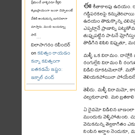
ఈ
ప్రేమించే వాళ్ళెవరూ కీర్తిని
శీతాకాలపు ఉదయం. రాత్
తృణప్రాయంగా ఇంకా చెప్పాలంటే
గడ్డిపరకలపై కన్నుతెరిచాయ
చేతికి అంటుకున్న బురదలాగా
ఉదయం తొడుక్కొన్న చలివస్త్
ఎప్పట్లానే ప్రాణాన్ని ప
చూస్తారు. మంచి ఇంటర్వ్యూ
తుప్పుపట్టిన పాటనే మ్రోగి
సార్
...
తొడిగిన లిపిని విప్పుతూ,
విలాసాగరం రవీందర్
on
కవిత్వం రాయడం
మళ్ళీ ఒక విరామం. దాన్లోక
కన్నా కవిత్వంగా
రంగుల్లేని విరామం నీ రంగుల్
బతకడమే ఇష్టం:
విడిచి దూకటమెలానో. మరోసా
తెలియకపోయినా పోయేదిలేదు
ఇక్బాల్ చంద్
తెలీదు. మళ్ళీ విరామమో, కా
చల్లుకురావాలి. మరి బ్రతకా
ఏ దైవమో విడిచిన బాణంలా
ముందుకు వెళ్ళిపోతుంది. చూ
వెనుకనున్న తెల్లకాగితం ఎ
నింపిన అర్థాల నెందుకూ, మర