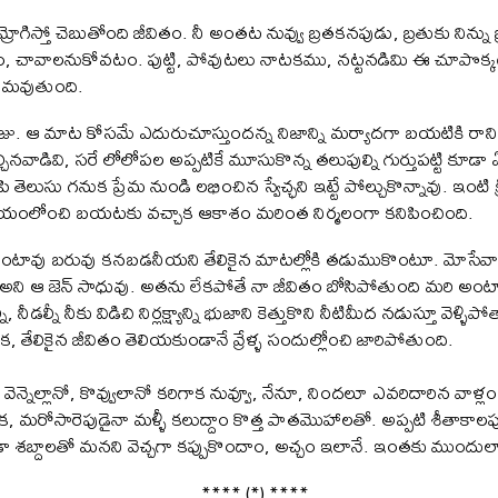
ోగిస్తో చెబుతోంది జీవితం. నీ అంతట నువ్వు బ్రతకనపుడు, బ్రతుకు నిన్ను 
 చావాలనుకోవటం. పుట్టి, పోవుటలు నాటకము, నట్టనడిమి ఈ చూపొక్క
ర్థమవుతుంది.
రోజు. ఆ మాట కోసమే ఎదురుచూస్తుందన్న నిజాన్ని మర్యాదగా బయటికి రాని
రాల్చినవాడివి, సరే లోలోపల అప్పటికే మూసుకొన్న తలుపుల్ని గుర్తుపట్టి క
తెలుసు గనుక ప్రేమ నుండి లభించిన స్వేచ్ఛని ఇట్టే పోల్చుకొన్నావు. ఇంటి క
యంలోంచి బయటకు వచ్చాక ఆకాశం మరింత నిర్మలంగా కనిపించింది.
ు బరువు కనబడనీయని తేలికైన మాటల్లోకి తడుముకొంటూ. మోసేవాణ్ణి ద
 అని ఆ జెన్‌ సాధువు. అతను లేకపోతే నా జీవితం బోసిపోతుంది మరి అంట
 నీడల్నీ నీకు విడిచి నిర్లక్ష్యాన్ని భుజాని కెత్తుకొని నీటిమీద నడుస్తూ వె
తేలికైన జీవితం తెలియకుండానే వ్రేళ్ళ సందుల్లోంచి జారిపోతుంది.
ెన్నెల్లానో, కొవ్వులానో కరిగాక నువ్వూ, నేనూ, నిందలూ ఎవరిదారిన వాళ్లం
నుక, మరోసారెపుడైనా మళ్ళీ కలుద్దాం కొత్త పాతమొహాలతో. అప్పటి శీత
ండా శబ్దాలతో మనని వెచ్చగా కప్పుకొందాం, అచ్చం ఇలానే. ఇంతకు ముందులా
**** (*) ****