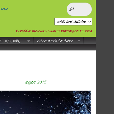
ురణలు
సంపాదకుల ఈమెయిలు:
VAAKILI.EDITOR@GMAIL.COM
ి, ఇవి, అన్నీ..
రచయితలకు సూచనలు
ఫిబ్రవరి 2015