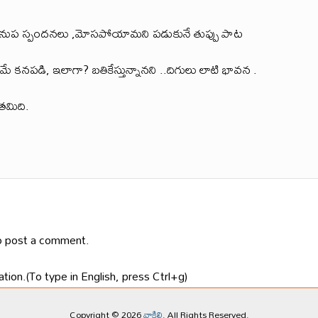
 ఇనుప స్పందనలు ,మోసపోయామని పడుకునే తుప్పు పాట
తమే కనపడి, ఇలాగా? బతికేస్తున్నానని ..దిగులు లాటి భావన .
తమిది.
 post a comment.
tion.(To type in English, press Ctrl+g)
Copyright © 2026
వాకిలి
. All Rights Reserved.