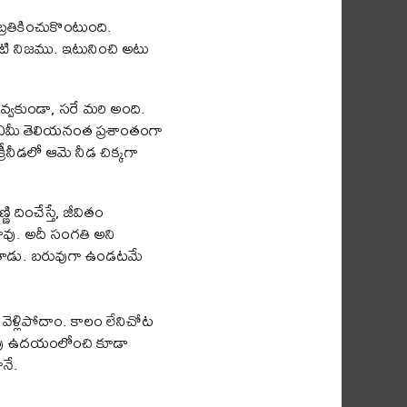
బ్రతికించుకొంటుంది.
టి నిజము. ఇటునించి అటు
వ్వకుండా, సరే మరి అంది.
ూడా ఏమీ తెలియనంత ప్రశాంతంగా
్రీనీడలో ఆమె నీడ చిక్కగా
ించేస్తే, జీవితం
ావు. అదీ సంగతి అని
ళ్ళిపోతాడు. బరువుగా ఉండటమే
 వెళ్లిపోదాం. కాలం లేనిచోట
ాకాలపు ఉదయంలోంచి కూడా
నే.