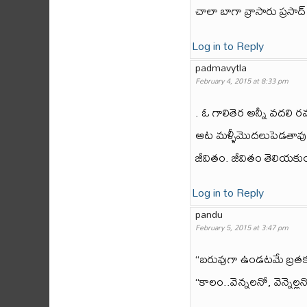
చాలా బాగా వ్రాసారు ప్ర
Log in to Reply
padmavytla
February 4, 2015 at 8:33 pm
. ఓ గాలితెర అన్నీ వదలి 
ఆట మళ్ళీమొదలుపెడతావు.
జీవితం. జీవితం తెలియకుండ
Log in to Reply
pandu
February 5, 2015 at 3:47 pm
“బరువుగా ఉండటమే బ్రతకట
“కాలం..వెన్నలనో, వెన్నెల