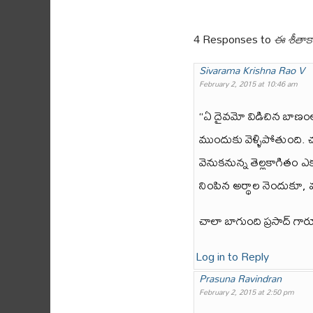
4 Responses to
ఈ శీతా
Sivarama Krishna Rao V
February 2, 2015 at 10:46 am
“ఏ దైవమో విడిచిన బాణం
ముందుకు వెళ్ళిపోతుంది. చ
వెనుకనున్న తెల్లకాగితం 
నింపిన అర్థాల నెందుకూ, మ
చాలా బాగుంది ప్రసాద్ గార
Log in to Reply
Prasuna Ravindran
February 2, 2015 at 2:50 pm