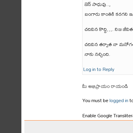
జెన్ సాధువు..,
బంగారు కాంతికి కరగని
చదివిన కొద్ది…. నిజ జీవి
చదివిన తర్వాత నా మనోగ
నాకు నచ్చింది.
Log in to Reply
మీ అభిప్రాయం రాయండి
You must be
logged in
to
Enable Google Translitera