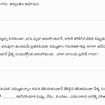
సాద్ గారు. ఆద్యంతం అమోఘం
రమ్మన్నా వినకుండా, భాష వృధా అనుకొంటూనే, దానికి తొడిగిన లిపిని విప్
బరువుగా ఉండటమే బ్రతకటమని నమ్ముతాం గనుకఆకాశపు నగారా అదేపనిగా
ానే వ్రేళ్ళ సందుల్లోంచి జారిపోతుంది. .చాలా బాగుంది ప్రసాద్ గారూ!
మని నమ్ముతున్నాం కనుక తెలియకుండానే తేలికైన జీవితమంతా వేళ్ళ సం
్లనో ……….కరిగిపోయాక నువ్వు ,నేను , నిందలు..ఎవరి దారిన వారెళ్ళి పోత