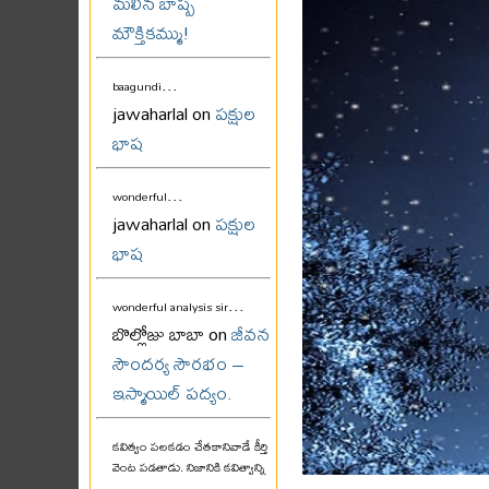
మలిన బాష్ప
మౌక్తికమ్ము!
...
baagundi
jawaharlal on
పక్షుల
భాష
...
wonderful
jawaharlal on
పక్షుల
భాష
...
wonderful analysis sir
బొల్లోజు బాబా on
జీవన
సౌందర్య సౌరభం –
ఇస్మాయిల్ పద్యం.
కవిత్వం పలకడం చేతకానివాడే కీర్తి
వెంట పడతాడు. నిజానికి కవిత్వాన్ని