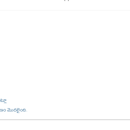
్లూ
యాణం మొదలైంది.