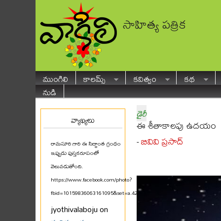
సాహిత్య పత్రిక
ముంగిలి
కాలమ్స్
కవిత్వం
కథ
నుడి
డైరీ
వ్యాఖ్యలు
ఈ శీతాకాలపు ఉదయం
బివివి ప్రసాద్
-
రామసూరి గారి ఈ సిద్ధాంత గ్రంథం
ఇప్పుడు పుస్తకరూపంలో
వెలువడుతోంది.
https://www.facebook.com/photo?
fbid=10159836063161095&set=a.425580711094
...
jyothivalaboju on