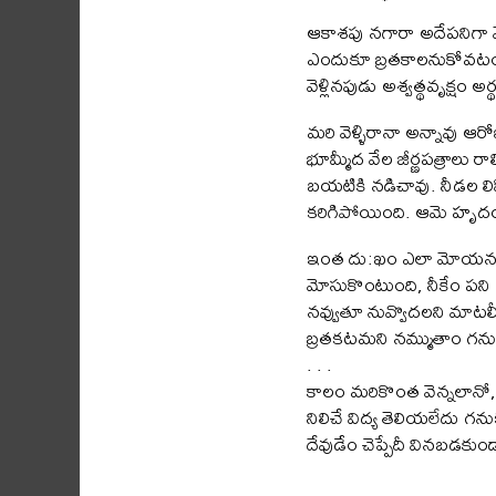
ఆకాశపు నగారా అదేపనిగా మ్ర
ఎందుకూ బ్రతకాలనుకోవటం,
వెళ్లినపుడు అశ్వత్థవృక్షం అ
మరి వెళ్ళిరానా అన్నావు ఆ
భూమ్మీద వేల జీర్ణపత్రాలు 
బయటికి నడిచావు. నీడల లిపి 
కరిగిపోయింది. ఆమె హృద
ఇంత దు:ఖం ఎలా మోయనంటావ
మోసుకొంటుంది, నీకేం పని
నవ్వుతూ నువ్వొదలని మాటల్నీ,
బ్రతకటమని నమ్ముతాం గనుక, 
. . .
కాలం మరికొంత వెన్నలానో, వ
నిలిచే విద్య తెలియలేదు గ
దేవుడేం చెప్పేదీ వినబడకు