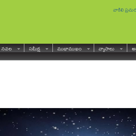
వాకిలి ప్రచ
నవల
సమీక్ష
ముఖాముఖం
వ్యాసాలు
అవ