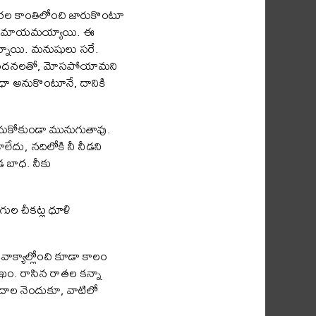
తెరల కాంతిలోంచి జారుకొంటూ
లుస్తూ మాయమయ్యాయి. ఈ
తున్నాయి. మనుషులు సరే.
నుపస్పందనలతో, మోసపోయామని
వృధా అనుకొంటూనే, దానికి
డుచుకోకుండా మునుగుతావు.
కాలేదు, నదిలోకి నీ నీడని
డ బాధ. నీకు
ంగుల చీకట్ల ధూళి
క్యాల్లోంచి కూడా కాలం
సుఖం. రాసిన రాతల కన్నా
 పదాల నెందుకూ, వాటిలో