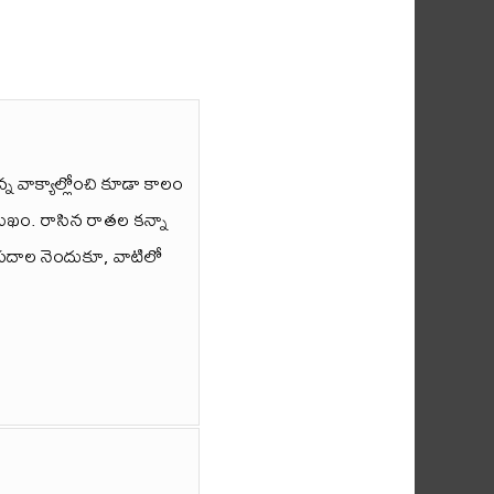
వాక్యాల్లోంచి కూడా కాలం
 సుఖం. రాసిన రాతల కన్నా
. పదాల నెందుకూ, వాటిలో