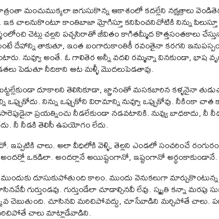
రంతా మంచుముక్కలా బిగుసుకొన్న ఆకాశంలో కదల్లేని నక్షత్రాలు వెండి
ి. ఇక చాలనుకొంటూ కాంతిబాజా మ్రోగిస్తూ కనిపించనిచోటికి నిన్ను పి
రంలోంచి చెట్లు చల్లని పచ్చసిరాతో జీవితం కాగితమ్మీద కొత్తసంతకాలు చేస్
ట్టుకోమంటే దేహాన్ని తాకుతూ, ఇంత బంగారుకాంతికీ రవంతైనా కరగని ఇ
స్తుంటారు. నువ్వూ అంతే. ఓ గాలితెర అన్నీ వదలి రమ్మన్నా వినకుండా, భాష 
 మడతలు పెడుతూ నీదికాని ఆట మళ్ళీ మొదలుపెడతావు.
ి బట్టల్లేకుండా దూకాలని తెలిసికూడా, జ్ఞానంతో మసకబారిన కళ్ళనైనా తు
ని ఒప్పుకోదు. నిన్ను ఒప్పుకోని విరామాన్ని నువ్వూ ఒప్పుకోవు. నీకింకా చాత 
రెపుడైనా ప్రయత్నించు నీడలేకుండా నడవటానికి. నువ్వు బాధకాదు, నీ నీ
. నీ నీడకి తెలిసీ ఉపయోగం లేదు.
దో. ఇప్పటికి చాలు. అలా వీధిలోకి వెళ్ళి, తెల్లని ఎండలో సంచరించే రంగుర
లి అందర్లో ఒకడిలా. అందర్లానే అయిష్టంగానో, ఇష్టంగానో అర్థంకాకుండానే.
 ముందుకు దూసుకుపోతుంది కాలం. ముందు వెనుకలుగా మార్చుకొంటున్న వా
సినవేవీ గుర్తుండవు. గుర్తుండేలా చూడాల్సినవీ లేవు. స్మృతి కన్నా మరపు 
క్కువ చెబుతుంది. చూసినవి మరిచిపోవద్దు, చూసేవాడిని మర్చిపోతే చాలు.
ిచిపోతే చాలు మాట్లాడేవాడిని.