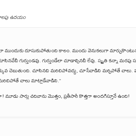
కాలపు ఉదయం
లా ముందుకు దూసుకుపోతుంది కాలం. ముందు వెనుకలుగా మార్చుకొంటున్న 
ూసినవేవీ గుర్తుండవు. గుర్తుండేలా చూడాల్సినవీ లేవు. స్మృతి కన్నా మరపు
ఎక్కువ చెబుతుంది. చూసినవి మరిచిపోవద్దు, చూసేవాడిని మర్చిపోతే చాలు
రిచిపోతే చాలు మాట్లాడేవాడిని.”
ూ! మూడు సార్లు చదివాను మొత్తం, ప్రతీసారీ కొత్తగా అందగిస్తూనే ఉంది!