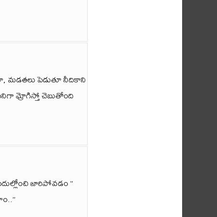
పుతూ, మడతలు పెడుతూ నీదికాని
 మ్రోగిస్తో చెబుతోంది
దుల్లోంచి జారిపోవడం ”
ాం..”