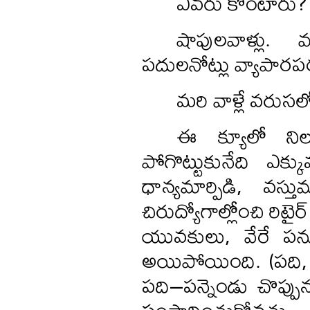
ఎవరు కొంటారు?
షాపులవాళ్లు.
పదులనోట్లు వ్యాపార
మరి వాళ్లే వరుసల
ఈ క్యూలో నిల్చ
పోగొట్టుకునేది ఎక్క
ధాన్యమార్పిడి, వస్త
చిరుద్యోగాల్లోంచి రిట
యువకులు, వేరే పనుల్
అయిపోయింది. (పది, ఇర
పది–పన్నెండు చొప
సంపాదించుకోవచ్చు. 