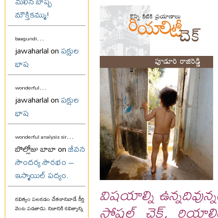
మలిన బాష్ప
మౌక్తికమ్ము!
...
baagundi
jawaharlal on
పక్షుల
భాష
...
wonderful
jawaharlal on
పక్షుల
భాష
...
wonderful analysis sir
బొల్లోజు బాబా on
జీవన
సౌందర్య సౌరభం –
ఇస్మాయిల్ పద్యం.
విషయాల్ని ఉన్నదివున్
కవిత్వం పలకడం చేతకానివాడే కీర్తి
సోషల్ చెక్, రియాలి
వెంట పడతాడు. నిజానికి కవిత్వాన్ని