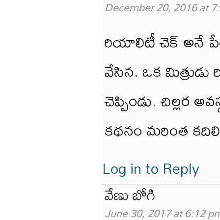
December 20, 2016 at 7
రియాలిటీ చెక్ అనే పే
వేసిన. ఒక మిత్రుడు
చెప్పిండు. చిల్లర అవస
కథనం మరింత కదిలి
Log in to Reply
వేణు బోగి
June 30, 2017 at 6:12 p