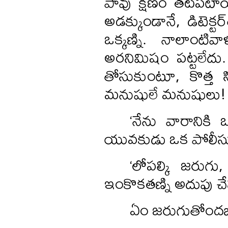
పావు క్షణం తటపటాయ
అడక్కుండానే, డిటెక్ట
ఒక్కణ్ని. నాలాంట
అరనిమిషం పట్టలేదు.
తోసుకుంటూ, కొత్త సి
మనుషులే మనుషులు!
‘నేను వారానికి 
యువకుడు ఒక పోలీసు
‘లోపల్కి జరుగ
ఇంకొకతణ్ని అదుపు చేస్
ఏం జరుగుతోందబ