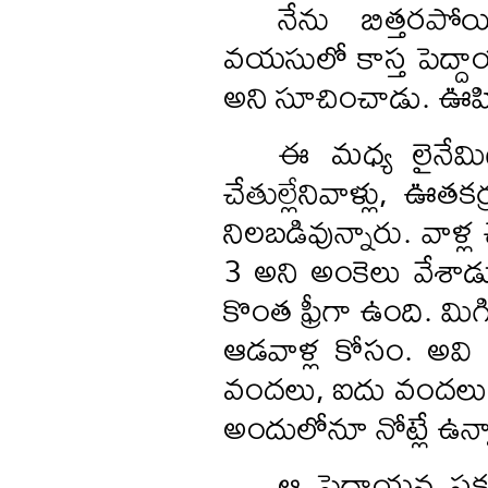
నేను బిత్తరపోయ
వయసులో కాస్త పెద్దాయనే
అని సూచించాడు. ఊహ
ఈ మధ్య లైనేమిటి
చేతుల్లేనివాళ్లు, ఊతక
నిలబడివున్నారు. వాళ్ల 
3 అని అంకెలు వేశాడు
కొంత ఫ్రీగా ఉంది. మ
ఆడవాళ్ల కోసం. అవి క్ర
వందలు, ఐదు వందలు,
అందులోనూ నోట్లే ఉన్నా
ఆ పెద్దాయన పక్కన