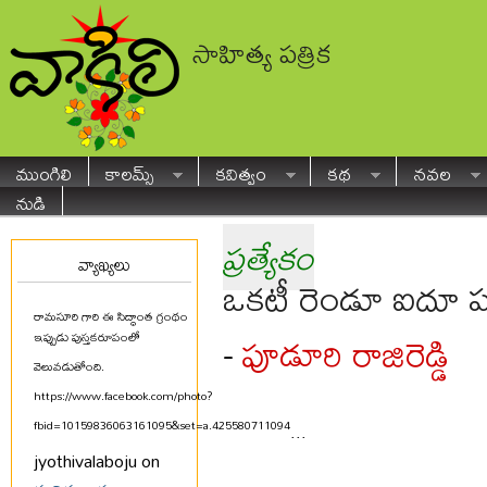
సాహిత్య పత్రిక
ముంగిలి
కాలమ్స్
కవిత్వం
కథ
నవల
నుడి
ప్రత్యేకం
వ్యాఖ్యలు
ఒకటీ రెండూ ఐదూ ప
రామసూరి గారి ఈ సిద్ధాంత గ్రంథం
పూడూరి రాజిరెడ్డి
-
ఇప్పుడు పుస్తకరూపంలో
వెలువడుతోంది.
https://www.facebook.com/photo?
fbid=10159836063161095&set=a.425580711094
...
jyothivalaboju on