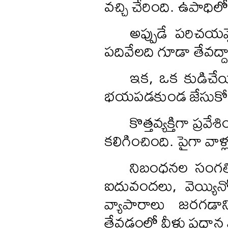
వచ్చి చేరింది. ఉపాధిల
అప్పుడే పరిచయమ
పదివేలది గూడా తేవద్ద
ఇక, ఒక కుడిచేయి 
భయపడకుండ జేసుకో’
కొత్తవ్యక్తిగా ప
కలిగించింది. పైగా వాళ
నిబంధనల సంగతి
ఐదువందలు, వెయ్యినోట
వ్యాపారాలు జరగడాన
తేవడంలో వీళ్లు ప్రధాన 