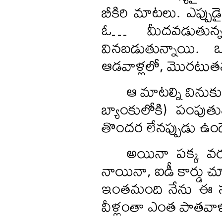
బీకిరి మాటలు. ఎప్పు
ఓ… మీదవడుతున్నవ
వినబడుతున్నాయి. 
ఆడవాళ్లలో, మొరటుత
ఆ మాటల్ని వినుక
బ్యాంకులోకి) పంపుత
తొందర లేనప్పుడు ఉండే
అయినా పక్క వరు
నాయినా, ఐడీ కార్డు చూపి
ఇంతమంది నేను ఈ సమూ
వీళ్లంతా ఎంత పాతవాళ్