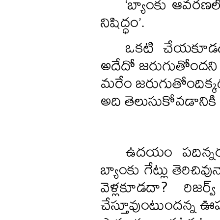
‘బ్యాంకు ఆవరణ
నిషిద్ధం’.
ఒకటి చేయకూడదు,
అదేదో జరుగుతోందని 
మరేం జరుగుతోందిక్క
అది తెలుసుకోవడానికి బ
ఉదయం పదిన్న
బ్యాంకు గేట్లు తెరిచివ
వెళ్లకూడదా? రిజర్
చేస్తూవుంటుందన్న 