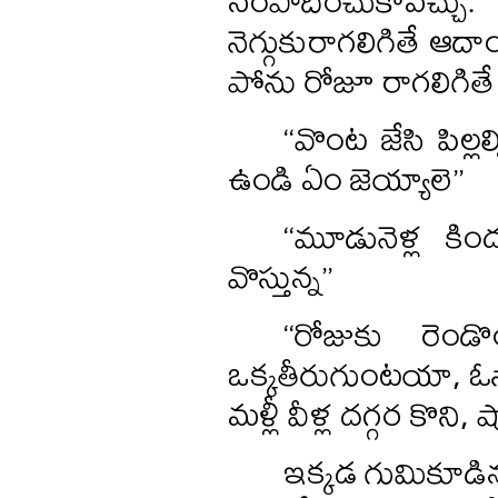
నెగ్గుకురాగలిగితే ఆద
పోను రోజూ రాగలిగితే
‘‘వొంట జేసి పిల్ల
ఉండి ఏం జెయ్యాలె’’
‘‘మూడునెళ్ల కి
వొస్తున్న’’
‘‘రోజుకు రెం
ఒక్కతీరుగుంటయా, ఓసార
మళ్లీ వీళ్ల దగ్గర కొని,
ఇక్కడ గుమికూడి