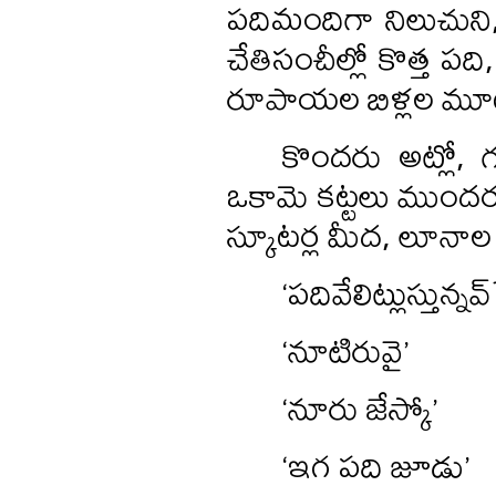
పదిమందిగా నిలుచుని, క
చేతిసంచీల్లో కొత్త ప
రూపాయల బిళ్లల మూ
కొందరు అట్లో, గ
ఒకామె కట్టలు ముందర పెట
స్కూటర్ల మీద, లూనాల మీ
‘పదివేలిట్లుస్తున్నవ్‌
‘నూటిరువై’
‘నూరు జేస్కో’
‘ఇగ పది జూడు’