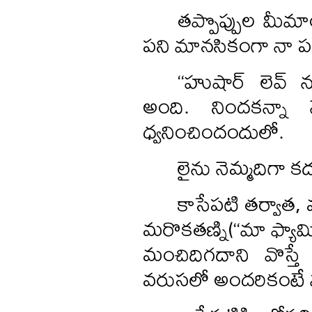
తప్పొప్పుల మీమా
పని మానసికంగా నా ప
‘‘హుషార్‌ లెవ్‌ 
అంది. నిందకన్నా
ధ్వనించిందందులో.
లైను నెమ్మదిగా క
కాసేపటి తర్వాత, వ
మరొకతణ్ని(‘‘మా ఫ్యామ
మంచిదిగదాని వొస్తే ఇ
వరుసలో అందరికంటే 