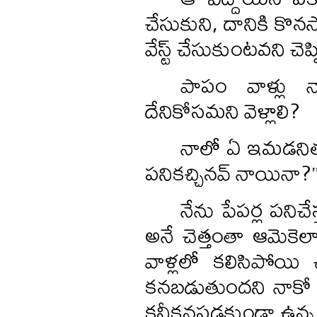
చేసుకుని, దానికి కొనస
వేస్ట్‌ చేసుకుంటవని చ
పాపం వాళ్లు న
దేనికోసమని వెళ్లాలి?
నాలో ఏ ఇమడనితనాన
పనికచ్చినవ్‌ నాయినా?’
నేను పేపర్ల పనిచ
అనే చెత్తంతా ఆమెకెలా
వాళ్లలో కలిసిపోయి
కనబడుతుందని నాకో భ్ర
కనీకనపడకుండా ఉన్న బ