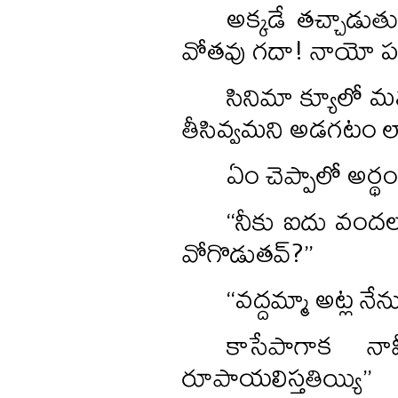
అక్కడే తచ్చాడుతు
వోతవు గదా! నాయో పదివేల
సినిమా క్యూలో మనం న
తీసివ్వమని అడగటం లా
ఏం చెప్పాలో అర్థం
‘‘నీకు ఐదు వందలక
వోగొడుతవ్‌?’’
‘‘వద్దమ్మా అట్ల నే
కాసేపాగాక న
రూపాయలిస్తతియ్యి’’