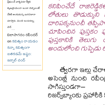
కనిపించేదే రాజిరెడ
ప్రేమించే వాళ్ళెవరూ కీర్తిని
తృణప్రాయంగా ఇంకా చెప్పాలంటే
లోతులు తొడుక్కుని
చేతికి అంటుకున్న బురదలాగా
దారిపక్కనుంచీ తప్పిపోత
చూస్తారు. మంచి ఇంటర్వ్యూ
చూపించిన పుస్తకం పూ
సార్
...
విలాసాగరం రవీందర్
పుస్తకానికి తెలుగు
on
కవిత్వం రాయడం
అందులోంచి గుప్పెడు
కన్నా కవిత్వంగా
బతకడమే ఇష్టం:
ఇక్బాల్ చంద్
త్వ
రగా ఇల్లు చే
అసెంబ్లీ నుంచి రవీం
సాగిస్తుండగా–
రిజర్వ్‌బ్యాంకు ప్రహారీక