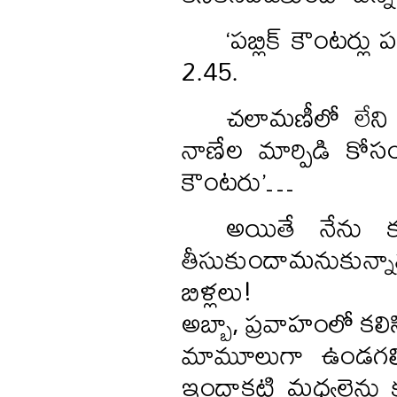
‘పబ్లిక్‌ కౌంటర
2.45.
చలామణీలో లేని
నాణేల మార్పిడి కో
కౌంటరు’…
అయితే నేను 
తీసుకుందామనుకున్
బిళ్లలు!
అబ్బా, ప్రవాహంలో కల
మామూలుగా ఉండగలిగా
ఇందాకటి మధ్యలైను కూ