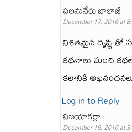
పలమనేరు బాలాజీ
December 17, 2016 at 8
నిశితమైన దృష్టి తో స
కథనాలు మంచి కథలు
కలానికి అభినందనల
Log in to Reply
విజయాకర్రా
December 19, 2016 at 3