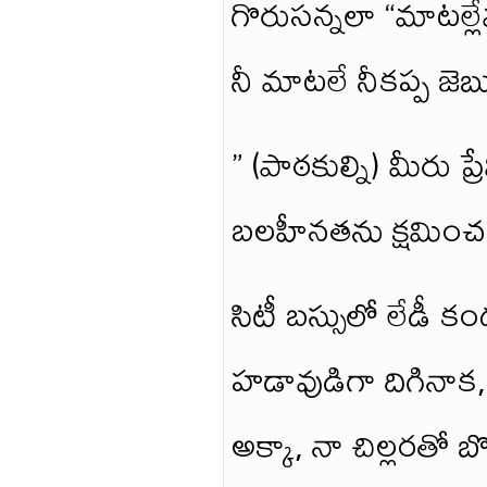
గొరుసన్నలా “మాటల్లే
నీ మాటలే నీకప్ప జెబు
” (పాఠకుల్ని) మీరు ప
బలహీనతను క్షమిం
సిటీ బస్సులో లేడీ క
హడావుడిగా దిగినాక,
అక్కా, నా చిల్లరతో బొ