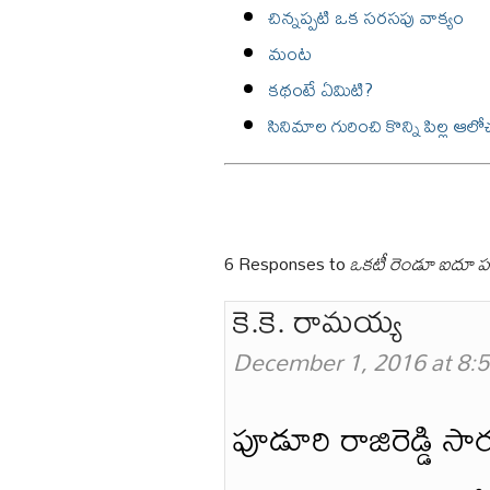
చిన్నప్పటి ఒక సరసపు వాక్యం
మంట
కథంటే ఏమిటి?
సినిమాల గురించి కొన్ని పిల్ల ఆ
6 Responses to
ఒకటీ రెండూ ఐదూ ప
కె.కె. రామయ్య
December 1, 2016 at 8:
పూడూరి రాజిరెడ్డి స