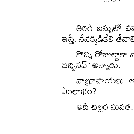
తిరిగి బస్సులో వస
ఇస్తే, నేనెక్కడికేలి తేవాల
కొన్ని రోజుల్దాకా 
ఇచ్చినవ్‌’’ అన్నాడు.
నాల్రూపాయలు అ
ఏంలాభం?
అదీ చిల్లర ఘనత.