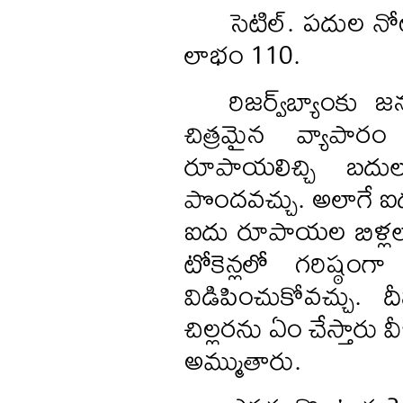
సెటిల్‌. పదుల న
లాభం 110.
రిజర్వ్‌బ్యాంక
చిత్రమైన వ్యాపారం
రూపాయలిచ్చి బదుల
పొందవచ్చు. అలాగే ఐద
ఐదు రూపాయల బిళ్లల
టోకెన్లలో గరిష్ఠం
విడిపించుకోవచ్చు
చిల్లరను ఏం చేస్తారు వీ
అమ్ముతారు.