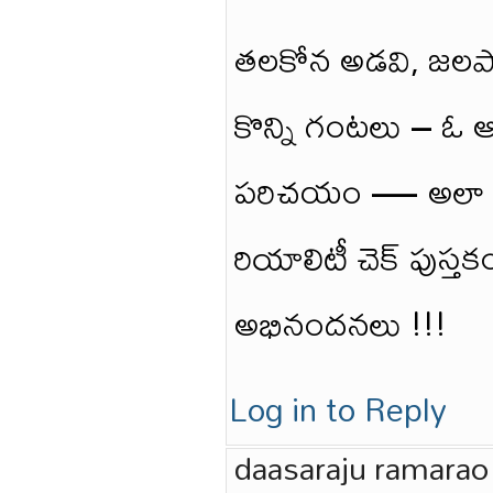
తలకోన అడవి, జలపాతా
కొన్ని గంటలు – ఓ ఆ
పరిచయం — అలా నాకు
రియాలిటీ చెక్ పుస్తక
అభినందనలు !!!
Log in to Reply
daasaraju ramarao