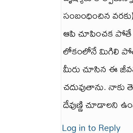
సంబంధించిన వరకు)
ఆపి చూపించక పోతే మ
లోకంలోనే మిగిలి పో
మీరు చూసిన ఈ జీవనశై
చదువుతాను. నాకు తెల
దేవుణ్ణి చూడాలని ఉం
Log in to Reply