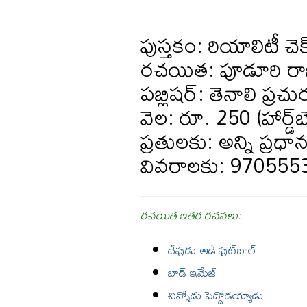
పుస్తకం: రియాలిటీ చెక
రచయిత: పూడూరి రాజిర
పబ్లిషర్: తెనాలి ప్ర
వెల: రూ. 250 (హార్డ్
ప్రతులకు: అన్ని ప్రధాన
వివరాలకు: 970555
రచయిత ఇతర రచనలు:
దేవుడు ఆడే ఫుట్‌బాల్
బాడ్ ఇమేజ్
చిన్నోడు పెద్దోడయ్యాడు