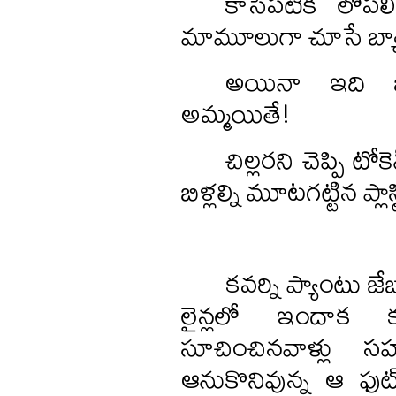
కాసేపటికి లోపలి
మామూలుగా చూసే బ్యా
అయినా ఇది బ్
అమ్మయితే!
చిల్లరని చెప్పి టో
బిళ్లల్ని మూటగట్టిన ప్లాస
కవర్ని ప్యాంటు
లైన్లలో ఇందాక కన
సూచించినవాళ్లు సహ
ఆనుకొనివున్న ఆ ఫుట