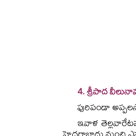
4. శ్రీపాద వీలున
పురిపండా అప్పలస్
ఇవాళ తెల్లవారేట
హైదరాబాదు నుంచి ఎప్