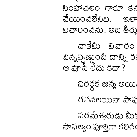
సింహాచలం గారూ కనక
చేయించలేనిది. ఇల
విచారించను. అది తీర్
నాకేమీ విచారం
చిన్నప్పణ్ణుంచీ దాన్న
ఆ వూసే లేదు కదా?
నిరర్థక జన్మ అయ
రచనలయినా సాపుర
పరమేశ్వరుడు మీ
సాఫల్యం పూర్తిగా కలిగి