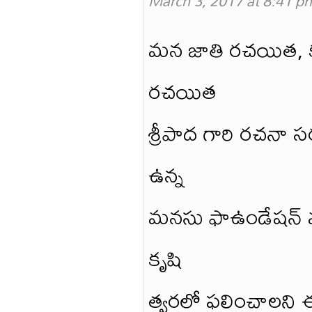
March 3, 2017 at 8:41 p
మన జాతి రచయిత, కధక 
రచయిత
శ్రీపాద గారి రచనా 
ఉన్న
మనసు ఫాఉండేషన్ మన
కృషి
త్వరలో ఫలించాలని 