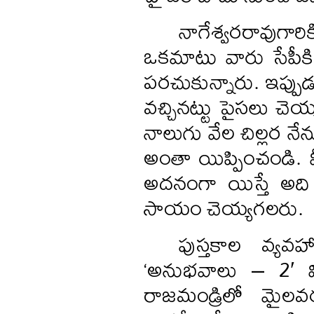
నాగేశ్వరరావుగార
ఒకమాటు వారు సేపీకి
పరచుకున్నారు. ఇప్పు
వచ్చినట్టు పైసలు చెయ్
నాలుగు వేల చిల్లర నేన
అంతా యిప్పించండి. మ
అదనంగా యిస్తే అది 
సాయం చెయ్యగలరు.
పుస్తకాల వ్యవహ
‘అనుభవాలు – 2′ వి
రాజమండ్రిలో మైలవ