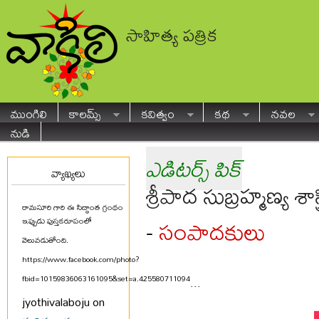
సాహిత్య పత్రిక
ముంగిలి
కాలమ్స్
కవిత్వం
కథ
నవల
నుడి
ఎడిటర్స్ పిక్
వ్యాఖ్యలు
శ్రీపాద సుబ్రహ్మణ్య శాస్త్
రామసూరి గారి ఈ సిద్ధాంత గ్రంథం
సంపాదకులు
-
ఇప్పుడు పుస్తకరూపంలో
వెలువడుతోంది.
https://www.facebook.com/photo?
fbid=10159836063161095&set=a.425580711094
...
jyothivalaboju on