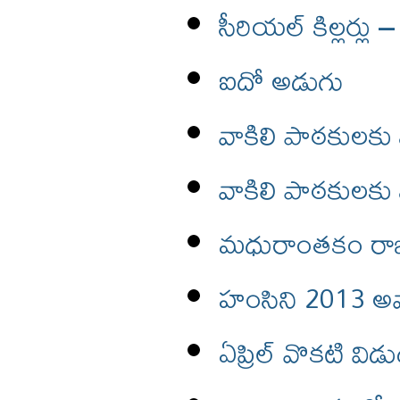
సీరియల్ కిల్లర్లు
ఐదో అడుగు
వాకిలి పాఠకులకు
వాకిలి పాఠకులకు
మధురాంతకం రాజా
హంసిని 2013 అవా
ఏప్రిల్ వొకటి వి