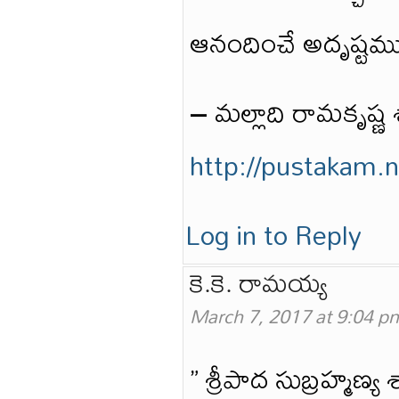
ఆనందించే అదృష్టము
– మల్లాది రామకృష్ణ శా
http://pustakam.
Log in to Reply
కె.కె. రామయ్య
March 7, 2017 at 9:04 p
” శ్రీపాద సుబ్రహ్మణ్