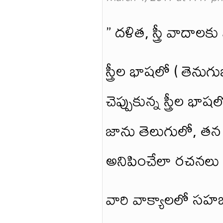
” దళిత, స్త్రీ వాదాలక
స్త్రీల భాషలో ( తెను
చెప్పుకున్న స్త్రీల భా
జాను తెలుగులో, తన
అనిపించేలా రచనలు చేశా
వారి వాక్యాలలో సహజ