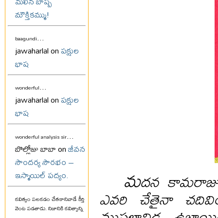
మలిన బాష్ప
మౌక్తికమ్ము!
...
baagundi
jawaharlal on
పక్షుల
భాష
...
wonderful
jawaharlal on
పక్షుల
భాష
...
wonderful analysis sir
బొల్లోజు బాబా on
జీవన
సౌందర్య సౌరభం –
మ
ఇస్మాయిల్ పద్యం.
దన కామరాజు
ఎవరి చేతైనా చదివి
కవిత్వం పలకడం చేతకానివాడే కీర్తి
ముసలావిడ ఉజ్జాయిం
వెంట పడతాడు. నిజానికి కవిత్వాన్ని