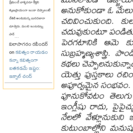
ప్రేమించే వాళ్ళెవరూ కీర్తిని
అనుకోకుండా ఓ మేలు చే
తృణప్రాయంగా ఇంకా చెప్పాలంటే
చదివించుకుంది. క
చేతికి అంటుకున్న బురదలాగా
చదువుకుంటూ పండితుల 
చూస్తారు. మంచి ఇంటర్వ్యూ
సార్
...
పెరగటానికి ఆమె కూ
విలాసాగరం రవీందర్
సుబ్రహ్మణ్యశాస్త్రి. 
on
కవిత్వం రాయడం
కథలు చెప్పాలనుకున్
కన్నా కవిత్వంగా
బతకడమే ఇష్టం:
యెత్తు పుస్తకాలు రచి
ఇక్బాల్ చంద్
అపూర్వమైన సంభవం. 
పూనుకోవటం తెలుగు స
ఇంగ్లీషు రాదు, పైపై
నేలలో వేళ్లూనుకుని 
కుటుంబాల్లోని మనుష