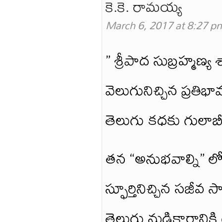
కె.కె. రామయ్య
March 6, 2017 at 8:27 p
” శ్రీపాద సుబ్రహ్మణ్
వెలుగునిచ్చిన ప్రతిభామ
తెలుగు కధకు గులాబీ అ
తన “అనుభవాల్ని” లో
స్ఫూర్తినిచ్చిన సజీవ సా
తెలుగు నుడికారానికి