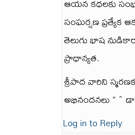
ఆయన కధలకు సంభాషణ
సంఘర్షణ ప్రత్యేక ఆ
తెలుగు భాష నుడికార
ప్రాధాన్యత.
శ్రీపాద వారిని స్మరణ
అభినందనలు ” ~ డా
Log in to Reply