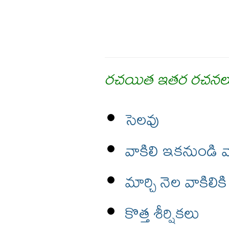
రచయిత ఇతర రచనల
సెలవు
వాకిలి ఇకనుండి వ
మార్చి నెల వాకిలిక
కొత్త శీర్షికలు