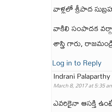
వాళ్లలో శ్రీపాద సుబ్రహ
వాకిలి సంపాదక వర్గ
శాస్త్రి గారు, రాజమండ్ర
Log in to Reply
Indrani Palaparthy
March 8, 2017 at 5:35 a
ఎవరికైనా ఆసక్తి ఉంట