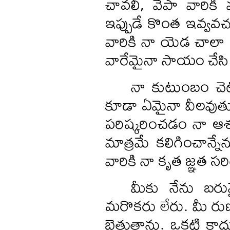
చావలీ, వేపా వారికి 
ఇప్పుడే కొంత ఇవ్వవచ్చ
వారికి నా యెడ చాలా 
వారేమైనా సాయం చేసి
నా కుటుంబం చెట
కూడా ఏమైనా వీలవుతు
పరిష్కరించడం నా ఆశ.
మాత్రమే కలిగించాన్న
వారికి నా కృత జ్ఞత 
మీకు నేను బరువ
మరొకరు లేరు. మీ రుణం
బెత్తుతాను. ఒకటి కా