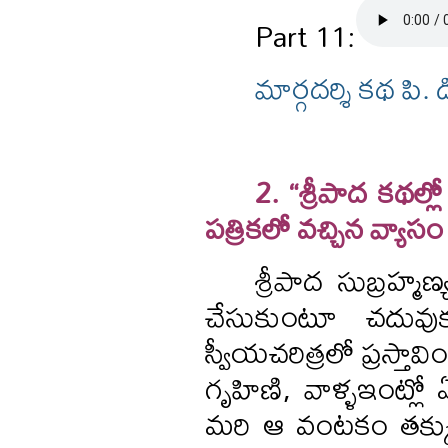
Part 11:
మార్గదర్శి కథ పి
2. “శ్రీపాద కథల్
పత్రికలో వచ్చిన వ్యా
శ్రీపాద సుబ్రహ్మ
చేసుకుంటూ చదువుకు
స్వీయచరిత్రలో ప్రస్తావి
గృహిణి, వాళ్ళఇంట్ల
మరి ఆ వంటకం తక్కు