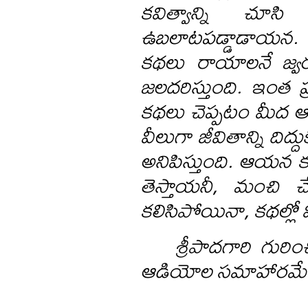
కవిత్వాన్ని చూసి
ఉబలాటపడ్డాడాయన.
కథలు రాయాలనే జ్వర
జలదరిస్తుంది. ఇంత ప్
కథలు చెప్పటం మీద ఆయ
వీలుగా జీవితాన్ని దిద
అనిపిస్తుంది. ఆయన కథల్
తెస్తాయనీ, మంచి చ
కలిసిపోయినా, కథల్లో 
శ్రీపాదగారి గురి
ఆడియోల సమాహారమే ఈ న