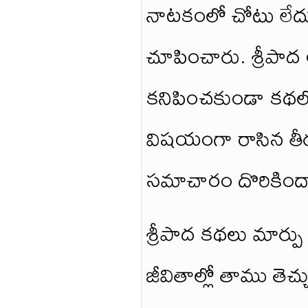
నాటకంలో చోటు లేదు
చూపించారు. శ్రీపాద 
కనిపించకుండా కథల
విషయంగా రాసిన తీర
సమాచారం దొరికింద
శ్రీపాద కథలు మార్పు
జీవితాల్లో తాము తెచ్చ