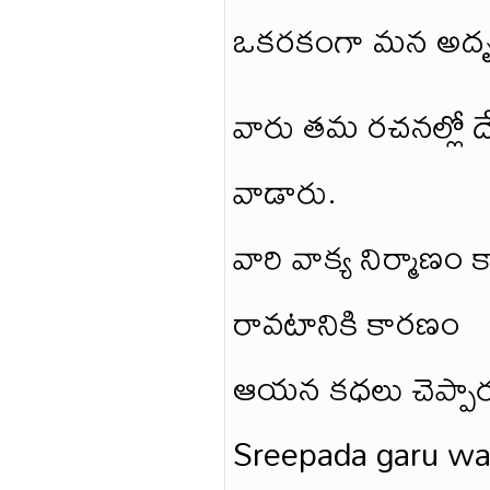
ఒకరకంగా మన అదృష
వారు తమ రచనల్లో 
వాడారు.
వారి వాక్య నిర్మా
రావటానికి కారణం
ఆయన కధలు చెప్పార
Sreepada garu was 