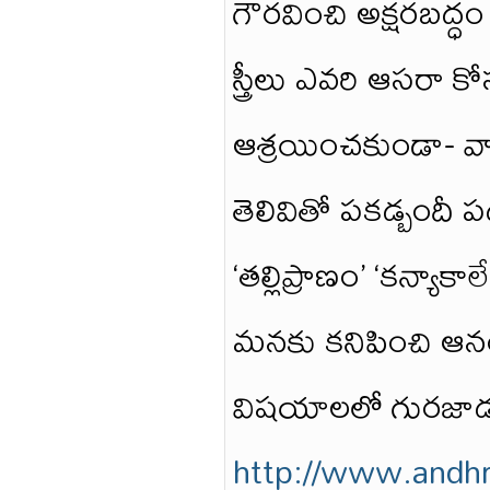
గౌరవించి అక్షరబద్ధం చ
స్త్రీలు ఎవరి ఆసరా
ఆశ్రయించకుండా- 
తెలివితో పకడ్బందీ
‘తల్లిప్రాణం’ ‘కన్యాక
మనకు కనిపించి ఆనం
విషయాలలో గురజాడకు
http://www.andhr