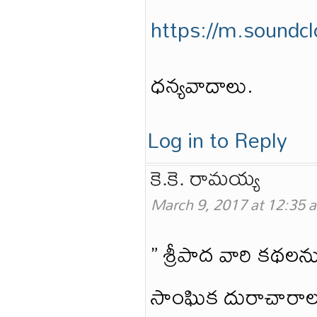
https://m.soundcl
ధన్యవాదాలు.
Log in to Reply
కె.కె. రామయ్య
March 9, 2017 at 12:35 
” శ్రీపాద వారి కథల
సాంఘిక దురాచారాలకు