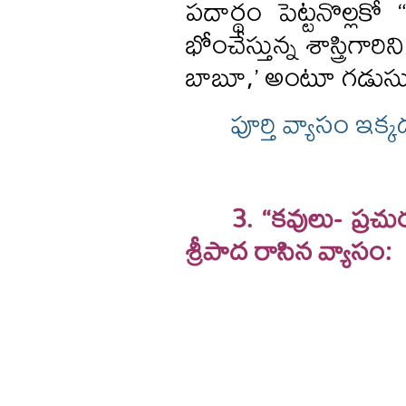
పదార్థం పెట్టనొల్లక
భోంచేస్తున్న శాస్త్రిగ
బాబూ,’ అంటూ గడుస
పూర్తి వ్యాసం ఇక
3. “కవులు- ప్రచు
శ్రీపాద రాసిన వ్యాసం: