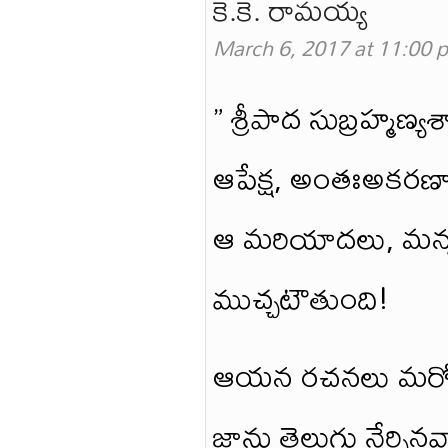
కె.కె. రామయ్య
March 6, 2017 at 11:00 
” శ్రీపాద సుబ్రహ్మణ్య
ఆపేక్ష, అంతఃఅకరణా
ఆ మరియాదలు, మన్ననల
ముచ్చటౌతుంది!
ఆయన రచనలు మరోభ
జాను తెలుగు నేర్చినవార