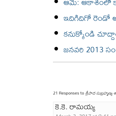
ఆమె: ఆకాశంలో 
ఇదిగిదిగో రెండో
కనుక్కోండి చూద్ద
జనవరి 2013 సంచ
21 Responses to
శ్రీపాద సుబ్రహ్మణ్య శాస్
కె.కె. రామయ్య