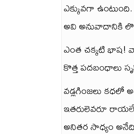
ఎక్కువగా ఉంటుంది.
అవి అనువాదానికి ల
ఎంత చక్కటి భాష! వాక
కొత్త పదబంధాలు సృష
వడ్లగింజలు కధలో అ
ఇతరులెవరూ రాయలే
అనితర సాధ్యం అనేది 