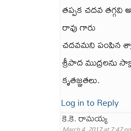
తప్పక చదవ తగ్గవి అని
రావు గారు
చదవమని పంపిన శ్య
శ్రీపాద ముద్రలను సాక
కృతజ్ఞతలు.
Log in to Reply
కె.కె. రామయ్య
March 4, 2017 at 7:47 p