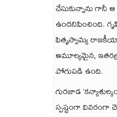
చేసుకున్నాను గానీ
ఉందనిపించింది. గృహి
పితృస్వామ్య రాజకీ
అమూల్యమైన, ఇతరత్
పోగుపడి ఉంది.
గురజాడ ‘కన్యాశుల్క
స్పష్టంగా వివరంగా చెప