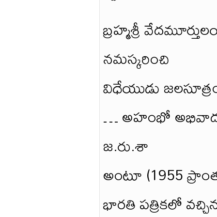
బ్రహ్మశ్రీ వేదమూర్తులయ
నమస్కరించి
విధేయుడు జలసూత్రం రు
… అహంభో అభివాదయే,
జ.రు.శా
అంటూ (1955 ప్రాంతం
భారతి పత్రికలో వచ్చిన