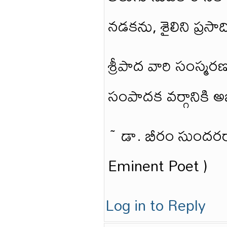
నడకను, శైలిని ప్ర
శ్రీపాద వారి సంస్మర
సంపాదక వర్గానికి 
~ డా. బీరం సుందరర
Eminent Poet )
Log in to Reply