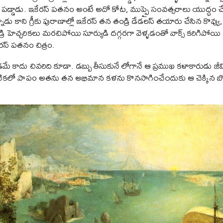
ి పడ్డాడు. ఇకేరస్ పతనం అంటే అదో కోట, ముప్పై సంవత్సరాలు యుద్ధం చేసి వ
ు కాని గ్రీకు పురాణాల్లో ఇకేరస్ తన తండ్రి డేడలస్ తయారు చేసిన కొవ్వు,
 హెచ్చరికలు మరచిపోయి సూర్యుడి దగ్గరగా వెళ్ళడంతో వాక్స్ కరిగిపోయి
స్ పతనం చిత్రం.
డమే కాదు చివరిది కూడా. డబ్బు తీసుకునే లోగానే ఆ ప్రముఖ కళాకారుడు జీవి
టికలో పాపం అతను తన అభిమాన కళను కొనసాగి౦చే౦దుకు ఆ చెక్కిన బ