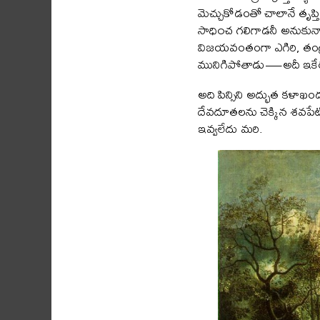
మెచ్చుకోడంతో చాలానే తృప్త
సాధి౦చ గలిగాడనీ అనుకున్నాడ
విజయవంతంగా ఎగిరి, తండ్రి
మునిగిపోతాడు—అదీ ఇకేర
అది పిన్సిని అద్భుత కళాఖం
దేవదూతలను చెక్కిన శవపే
ఇవ్వలేదు మరి.