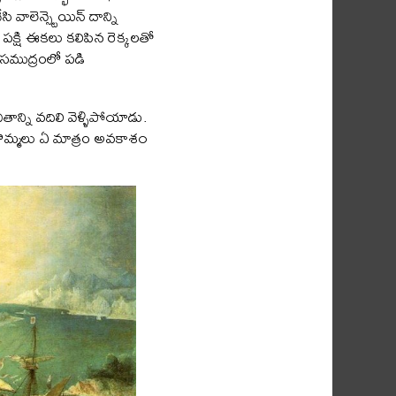
ాలెన్స్టెయిన్ దాన్ని
 పక్షి ఈకలు కలిపిన రెక్కలతో
 సముద్రంలో పడి
తాన్ని వదిలి వెళ్ళిపోయాడు.
ొమ్మలు ఏ మాత్రం అవకాశ౦