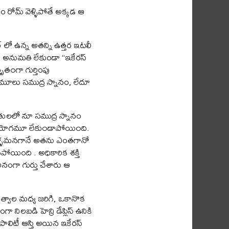
 రోమ్ వెళ్ళిపోతే అక్కడ ఆ
్ లో ఉన్న అతన్ని ఉత్తర ఇటలీ
టీ అనుమతి లేకుండా “ఇకేరస్
త౦గా గుర్తింపు
 మామూలు సముద్ర స్నానం, లేదూ
థితులలో నూ సముద్ర స్నానం
 కి ఆ యోగమూ లేకు౦డాపోయి౦ది.
 వెళ్ళమనగానే అతను ఎంతగానో
యింది . అధికారిక శక్తి
ినంగా గుర్తు చేశారు ఆ
ుత్వాల మధ్య జరిగి, ఒకానొక
లబడి హెన్రి డేప్లిస్ ఉనికి
సిపాలిటీ ఆస్తి అయిన ఇకేరస్