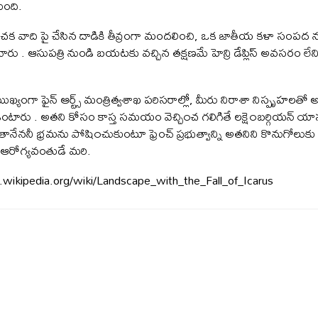
ింది.
అరాచక వాది పై చేసిన దాడికి తీవ్రంగా మందలించి, ఒక జాతీయ కళా సంప
ంచారు . ఆసుపత్రి నుండి బయటకు వచ్చిన తక్షణమే హెన్రి డేప్లిస్ అవసరం లేన
ముఖ్యంగా ఫైన్ ఆర్ట్స్ మంత్రిత్వశాఖ పరిసరాల్లో, మీరు నిరాశా నిస్పృహల
 ఉంటారు . అతని కోసం కాస్త సమయం వెచ్చి౦చ గలిగితే లక్షె౦బర్గియన్ య
నేననీ భ్రమను పోషి౦చుకుంటూ ఫ్రెంచ్ ప్రభుత్వాన్ని అతనిని కొనుగోలుకు 
ి ఆరోగ్యవంతుడే మరి.
en.wikipedia.org/wiki/Landscape_with_the_Fall_of_Icarus