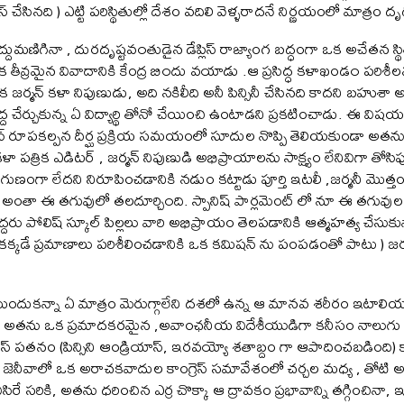
రూస్ చేసినది ) ఎట్టి పరిస్థితుల్లో దేశం వదిలి వెళ్ళరాదనే నిర్ణయంలో మాత్
్దుమణిగినా , దురదృష్టవ౦తుడైన డేప్లిస్ రాజ్యాంగ బద్ధంగా ఒక అచేతన స్
వ్రమైన వివాదానికి కేంద్ర బి౦దు వయాడు .ఆ ప్రసిద్ధ కళాఖండ౦ పరిశీలనక
జర్మన్ కళా నిపుణుడు, అది నకిలీది అనీ పిన్సినీ చేసినది కాదని బహు
ేర్చుకున్న ఏ విద్యార్థి తోనో చేయించి ఉంటాడని ప్రకటించాడు. ఈ విషయం 
ైన్ రూపకల్పన దీర్ఘ ప్రక్రియ సమయంలో సూదుల నొప్పి తెలియకుండా అతను వ
పత్రిక ఎడిటర్ , జర్మన్ నిపుణుడి అభిప్రాయాలను సాక్ష్యం లేనివిగా తోసిపు
గుణంగా లేదని నిరూపించడానికి నడుం కట్టాడు పూర్తి ఇటలీ ,జర్మనీ మొత్తం
 అంతా ఈ తగువులో తలదూర్చి౦ది. స్పానిష్ పార్లమెంట్ లో నూ ఈ తగువుల
ద్దరు పోలిష్ స్కూల్ పిల్లలు వారి అభిప్రాయం తెలపడానికి ఆత్మహత్య చేసుకు
డికక్కడే ప్రమాణాలు పరిశీలించడానికి ఒక కమిషన్ ను పంపడంతో పాటు ) జర
కన్నా ఏ మాత్రం మెరుగ్గాలేని దశలో ఉన్న ఆ మానవ శరీరం ఇటాలి
దు. అతను ఒక ప్రమాదకరమైన ,అవాంఛనీయ విదేశీయుడిగా కనీసం నాలుగు సా
 ఇకేరస్ పతనం (పిన్సిని ఆండ్రియాస్, ఇరవయ్యో శతాబ్దం గా ఆపాదించబడింది) 
ు జెనీవాలో ఒక అరాచకవాదుల కాంగ్రెస్ సమావేశంలో చర్చల మధ్య , తోటి
 విసిరే సరికి, అతను ధరించిన ఎర్ర చొక్కా ఆ ద్రావకం ప్రభావాన్ని తగ్గించ