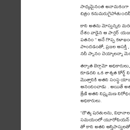
సాధ్యమైనంత అనామకంగా అక్క
చిత్రం కనుమరుగైపోతు౦దనీ ద
కాని అతను మోస్తున్నది మర
దేశం వాడైన ఆ పార్లర్ యజమ
పతనం “ అనే గొప్ప కళాఖండా
పొందడంతో, ప్రజల ఆసక్తి , 
నదీ స్నానం చెయ్యాలన్నా మె
తర్వాత బెర్గామో అధికారుల
కూడదని ఒక శాశ్వత కోర్ట్ న
మొత్తానికి అతని సంస్థ య
ఆనందించాడు . అయితే అతని
శ్రేణి అతని నిష్క్రమణ నిర
అధికారులు.
“దౌత్య షరతులను, విధానాలను
సమయంలో యూరోపియన్ పరిస్థి
తో కాని అతని ఆస్తిపాస్తులత