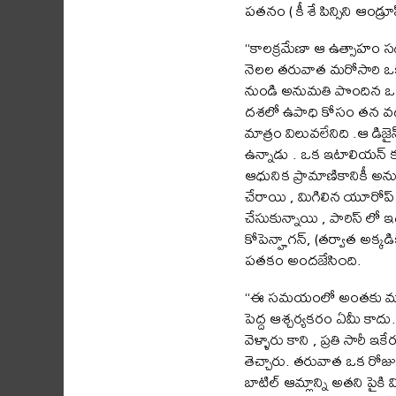
పతనం ( కీ శే పిన్సిని ఆండ్
“కాలక్రమేణా ఆ ఉత్సాహం సద
నెలల తరువాత మరోసారి ఒక తీ
నుండి అనుమతి పొందిన ఒక 
దశలో ఉపాధి కోసం తన వద్ద చ
మాత్రం విలువలేనిది .ఆ డిజ
ఉన్నాడు . ఒక ఇటాలియన్ కళా 
ఆధునిక ప్రామాణికానికీ అను
చేరాయి , మిగిలిన యూరోప్
చేసుకున్నాయి , పారిస్ లో ఇ
కోపెన్హాగన్, (తర్వాత అక్క
పతకం అందజేసి౦ది.
“ఈ సమయంలో అంతకు ముందు
పెద్ద ఆశ్చర్యకరం ఏమీ కా
వెళ్ళారు కాని , ప్రతి సారీ
తెచ్చారు. తరువాత ఒక రోజ
బాటిల్ ఆమ్లాన్ని అతని పైకి