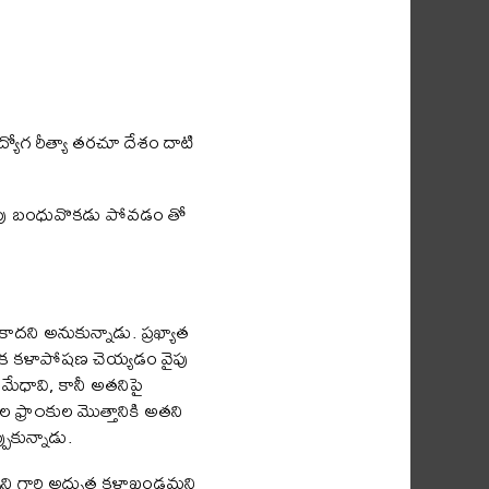
.ఉద్యోగ రీత్యా తరచూ దేశం దాటి
దూరపు బంధువొకడు పోవడం తో
ాదని అనుకున్నాడు. ప్రఖ్యాత
స్థానిక కళాపోషణ చెయ్యడం వైపు
మేధావి, కానీ అతనిపై
ల ఫ్రా౦కుల మొత్తానికి అతని
ుకున్నాడు.
ిన్సిని గారి అద్భుత కళాఖండమని