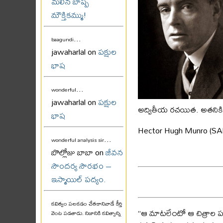
మలిన బాష్ప
మౌక్తికమ్ము!
...
baagundi
jawaharlal on
పక్షుల
భాష
...
wonderful
jawaharlal on
పక్షుల
అద్వితీయ రచయిత. అతనికి 
భాష
Hector Hugh Munro (SAK
...
wonderful analysis sir
బొల్లోజు బాబా on
జీవన
సౌందర్య సౌరభం –
ఇస్మాయిల్ పద్యం.
కవిత్వం పలకడం చేతకానివాడే కీర్తి
“ఆ మాటలే౦టో ఆ చిత్రాల ప
వెంట పడతాడు. నిజానికి కవిత్వాన్ని