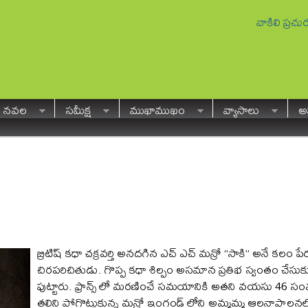
వాకిలి ప్రచ
నవల
సమీక్ష
ముఖాముఖం
వ్యాసాలు
అవ
బ్రిటిష్ కధా చక్రవర్తి అనదగిన ఎచ్ ఎచ్ మన్రో “సాకి” అనే కలం పేరు
చిరపరిచితుడు. గొప్ప కధా శిల్పం అసమాన ప్రతిభ స్వంతం చేసుకు
పుట్టారు. ఫ్రాన్స్ లో మరణించే సమయానికి అతని వయసు 46 సంవత్
తల్లిని పోగొట్టుకున్న మన్రో ఇంగ్లండ్ లోని అమ్మమ్మ ఆలనాపాలనలో