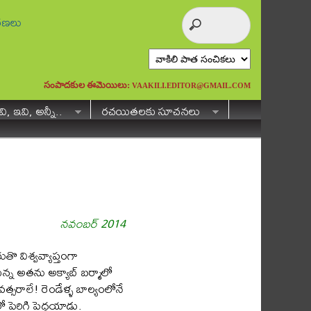
ురణలు
సంపాదకుల ఈమెయిలు:
VAAKILI.EDITOR@GMAIL.COM
ి, ఇవి, అన్నీ..
రచయితలకు సూచనలు
నవంబర్ 2014
తొ విశ్వవ్యాప్తంగా
న్న అతను అక్యాబ్ బర్మాలో
సరాలే! రెండేళ్ళ బాల్యంలోనే
 పెరిగి పెద్దయాడు.