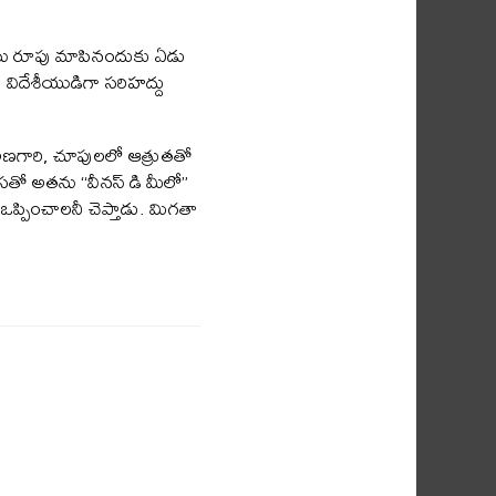
ద ను రూపు మాపినందుకు ఏడు
ి విదేశీయుడిగా సరిహద్దు
తో అణగారి, చూపులలో ఆత్రుతతో
ాసతో అతను “వీనస్ డి మీలో”
ఒప్పించాలనీ చెప్తాడు. మిగతా