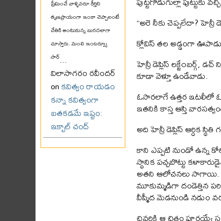
పుట్టగొడుగుల్లా పుట్టుకు వచ్చి
ప్రేమించే వాళ్ళెవరూ కీర్తిని
తృణప్రాయంగా ఇంకా చెప్పాలంటే
“అరె నీకు చెప్పలేదా? హెన్రీ 
చేతికి అంటుకున్న బురదలాగా
క్లోవిస్ తల అడ్డంగా ఊపాడ
చూస్తారు. మంచి ఇంటర్వ్యూ
సార్
...
హెన్రీ డెప్లిస్ లక్జే౦బర్గ్
విలాసాగరం రవీందర్
కూడా వెళ్తూ ఉండేవాడు.
on
కవిత్వం రాయడం
ఓసారలాగే ఉత్తర ఇటలీలో ఓ
కన్నా కవిత్వంగా
ఇతనికి కాస్త ఆస్తి వారసత్వ
బతకడమే ఇష్టం:
ఇక్బాల్ చంద్
అది హెన్రీ డెప్లిస్ ఆర్ధిక స్
కాని ఎప్పటి నుండో ఉన్న కో
స్థానిక పచ్చబొట్టు కళాకారుడ
అతని ఆలోచనలు సాగాయి. ఇటల
మూకుమ్మడిగా దండెత్తిన పరిస
వీప్మీద మెడనుండి నడుం వరక
చివరికి ఆ చిత్రం పూర్తయ్యే 