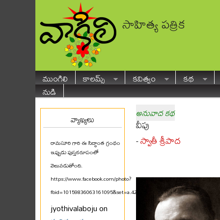
సాహిత్య పత్రిక
ముంగిలి
కాలమ్స్
కవిత్వం
కథ
నుడి
అనువాద కథ
వ్యాఖ్యలు
వీపు
స్వాతీ శ్రీపాద
-
రామసూరి గారి ఈ సిద్ధాంత గ్రంథం
ఇప్పుడు పుస్తకరూపంలో
వెలువడుతోంది.
https://www.facebook.com/photo?
fbid=10159836063161095&set=a.425580711094
...
jyothivalaboju on