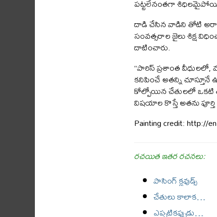
పట్టలేనంతగా శిధిలమైపోయ
దాడి చేసిన వాడిని తోటి 
సంవత్సరాల జైలు శిక్ష విధి
దాటించారు.
“పారిస్ ప్రశాంత వీధులలో, 
కనిపించే అతన్ని చూస్తూనే
కోల్పోయిన చేతులలో ఒకటి తా
విషయాల కొస్తే అతను పూర్త
Painting credit: http://
రచయిత ఇతర రచనలు:
పాసింగ్ క్లవుడ్స్
చేతులు కాలాక…
ఎప్పటికప్పుడు…