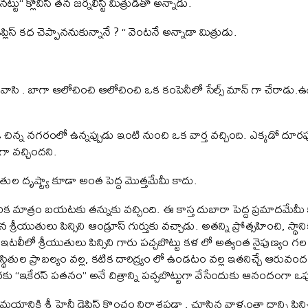
నట్టు“ క్లోవిస్ తన జర్నలిస్ట్ మిత్రుడితో అన్నాడు.
డెప్లిస్ కధ చెప్పాననుకున్నానే ? “ వెంటనే అన్నాడా మిత్రుడు.
ు
, డచ్ నివాసి . బాగా ఆలోచించి ఆలోచించి ఒక కంపెనీలో సేల్స్ మాన్ గా చేరాడు
 చిన్న నగరంలో ఉన్నప్పుడు ఇంటి నుంచి ఒక వార్త వచ్చింది. ఎక్కడో 
ంగా వచ్చిందని.
థితి గతుల దృష్ట్యా కూడా అంత పెద్ద మొత్తమేమీ కాదు.
రిక మాత్రం బయటకు తన్నుకు వచ్చింది. ఈ కాస్త దుబారా పెద్ద ప్రమాదమేమీ క
ైన శ్రీయుతులు పిన్సిని ఆండ్రూస్ గుర్తుకు వచ్చాడు. అతన్ని ప్రోత్సహించి, 
ీలో శ్రీయుతులు పిన్సిని గారు పచ్చబొట్టు కళ లో అత్యంత నైపుణ్యం గల 
్థితుల ప్రాబల్యం వల్ల, కటిక దారిద్ర్యం లో ఉండటం వల్ల ఇతనిచ్చే ఆరువంద
ు “ఇకేరస్ పతనం” అనే చిత్రాన్ని పచ్చబొట్టుగా వేసేందుకు ఆనందంగా ఒప్ప
సమయానికి శ్రీ హెన్రీ డెప్లిస్ కొంచం నిరాశపడ్డా , చూసిన వాళ్ళంతా దాన్ని ప