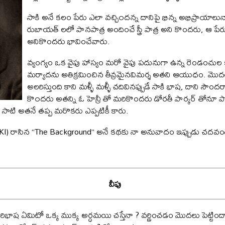
సాకి అనే కలం పేరు ఎలా వచ్చి౦దన్న దానిపై భిన్న అభిప్రాయాల
రుబాయత్ లలో పానపాత్ర అందించే స్త్రీ పాత్ర అని కొందరు, ఆ పేరు
అనికొందరు భావించేవారు.
వ్యంగ్యం ఒక వైపు హాస్యం మరో వైపు పదునుగా ఉన్న రెండంచుల 
మర్యాదను అతిక్రమించిన తీవ్రమైనవిమర్శ అతని ఆయుధం. మొదటి 
అలరిస్తుంది కాని మళ్ళీ మళ్ళీ చదివినప్పుడే సాకి భాష, దాని సౌందర
కొ౦దరు అతన్ని ఓ హెన్రీ తో మరికొందరు డోరతీ పార్కర్ తోనూ 
సాటి అతనే తప్ప మరొకరు ఎప్పటికీ కారు.
I) రాసిన “The Background” అనే కథకు నా అనువాదం ఇప్పుడు చదవండ
వీపు
రిభాష ఏమిటో ఒక్క ముక్క అర్ధమయి చస్తేనా ? వర్ణించడం మొదలు పెట్టి