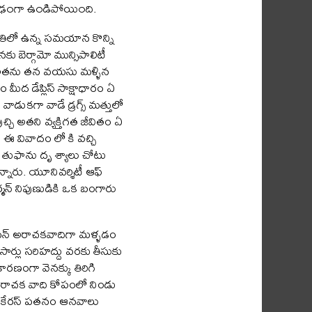
రం దృఢ౦గా ఉ౦డిపోయి౦ది.
థితిలో ఉన్న సమయాన కొన్ని
ు బెర్గామో మున్సిపాలిటీ
శా అతను తన వయసు మళ్ళిన
మీద డేప్లిస్ సాక్షాధారం ఏ
ాడుకగా వాడే డ్రగ్స్ మత్తులో
చ్చి అతని వ్యక్తిగత జీవితం ఏ
 ఈ వివాదం లో కి వచ్చి
 తుఫాను దృ శ్యాలు చోటు
న్నారు. యూనివర్శిటీ ఆఫ్
్మన్ నిపుణుడికి ఒక బంగారు
యన్ అరాచకవాదిగా మళ్ళడం
ర్లు సరిహద్దు వరకు తీసుకు
కారణంగా వెనక్కు తిరిగి
 అరాచక వాది కోపంలో నిండు
ినా, ఇకేరస్ పతనం ఆనవాలు