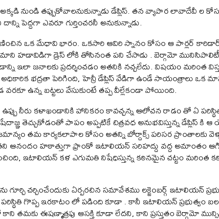
డి నుండి తప్పుకోవాలనుకున్నాడు డేప్లిస్. తన వ్యాపార లావాదేవీ ల కోసం
ాన్ని పెద్దగా ఎవరూ గుర్తించరనీ అనుకున్నాడు.
ణించిన ఒక మేధావి భారం. ఒకసారి ఆవిరి స్నానం కోసం ఆ పార్లర్ కారిడార
ాని హడావిడిగా డ్రెస్ లోకి తోసినంత పని చేసాడు . బెర్గామో మునిసిపాలి
న్ని ఇలా జనాలకు ప్రదర్శించడం అతనికి నచ్చలేదు. విషయం మరింత విస్తృ
అధికారిక భద్రతా పెరిగింది, హెన్రీ డేప్లిస్ వేడిగా ఉండే సాయంత్రాలు ఒక
డ వరకూ ఉన్న బట్టలు వేసుకుంటే తప్ప వీల్లేక౦డా పోయింది.
ు, ఉప్పు నీరు కళాఖండానికి హానికరం కావచ్చన్న ఆలోచన రాడం తో ఏ పరిస్
ిషేదాజ్ఞ తెచ్చుకోడంతో పాపం అప్పటికే చిత్రవధ అనుభవిస్తున్న డేప్లిస్
ాజమాన్యం తమ కార్యకలాపాల కోసం అతన్ని బోర్దాక్స్ పరిసర ప్రాంతాలకు
 ఆనందం హఠాత్తుగా ఫ్రాంకో ఇటాలియన్ సరిహద్దు వద్ద అమాంతం ఆగిపో
ోధించింది, ఇటాలియన్ కళ ఎగుమతి నిషేధిస్తున్న కఠినమైన చట్టం మరింత కఠ
 గూర్చి చర్చించేందుకు ఏర్పరచిన సమావేశము లక్జెంబర్గ్ ఇటాలియన్ ప్రభ
తి గొప్ప ఇరకాటం లో పడింది కూడా . కానీ ఇటాలియన్ ప్రభుత్వం బలంగా ని
ో కాని తమకు ఈషణ్మాత్రపు ఆసక్తి కూడా లేదని, కాని ప్రస్తుతం బెర్గామో మున్