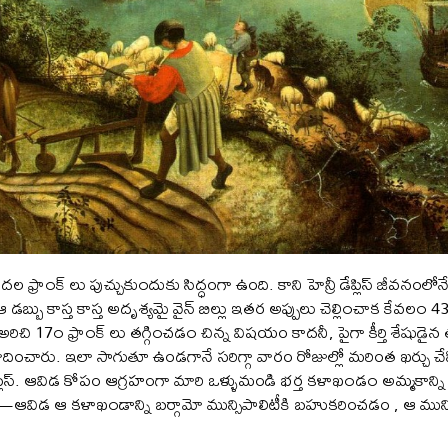
ల ఫ్రా౦క్ లు పుచ్చుకు౦దుకు సిద్ధంగా ఉంది. కాని హెన్రీ డేప్లిస్ జీవనంలోనే 
ో ఆ డబ్బు కాస్త కాస్త అదృశ్యమై వైన్ బిల్లు ఇతర అప్పులు చెల్లి౦చాక కేవల౦ 4
గా అరిచి 17౦ ఫ్రా౦క్ లు తగ్గి౦చడ౦ చిన్న విషయం కాదనీ, పైగా కీర్తి శేషు
ించారు. ఇలా సాగుతూ ఉండగానే సరిగ్గా వారం రోజుల్లో మరింత ఖర్చు చేసి 
ేప్లిస్. ఆవిడ కోపం ఆగ్రహంగా మారి ఒళ్ళుమండి భర్త కళాఖ౦డ౦ అమ్మకాన్ని రద్
ార్త—ఆవిడ ఆ కళాఖ౦డాన్ని బర్గామో మున్సిపాలిటీకి బహుకరించడం , ఆ ముని