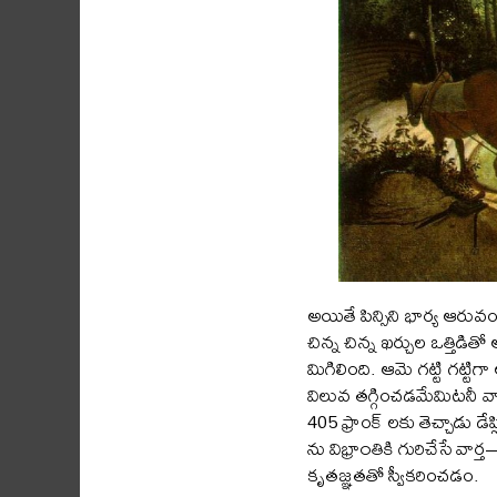
అయితే పిన్సిని భార్య ఆరువంద
చిన్న చిన్న ఖర్చుల ఒత్తిడిత
మిగిలింది. ఆమె గట్టి గట్టి
విలువ తగ్గించడమేమిటనీ వాద
405 ఫ్రాంక్ లకు తెచ్చాడు డ
ను విభ్రా౦తికి గురిచేసే వ
కృతజ్ఞతతో స్వీకరించడం.