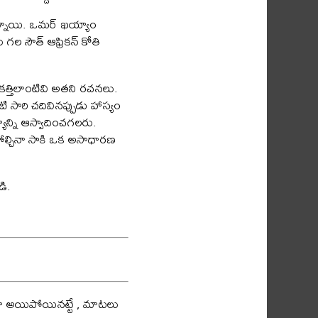
ున్నాయి. ఒమర్ ఖయ్యాం
 గల సౌత్ ఆఫ్రికన్ కోతి
కత్తిలాంటివి అతని రచనలు.
సారి చదివినప్పుడు హాస్యం
్యాన్ని ఆస్వాదించగలరు.
పోల్చినా సాకి ఒక అసాధారణ
ి.
ందా అయిపోయినట్టే , మాటలు