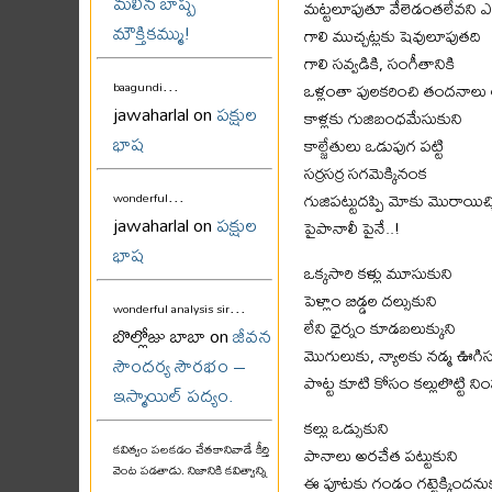
మలిన బాష్ప
మట్టలూపుతూ వేలెడంతలేవని ఎక్కి
మౌక్తికమ్ము!
గాలి ముచ్చట్లకు షెవులూపుతది
గాలి సవ్వడికి, సంగీతానికి
...
ఒళ్లంతా పులకరించి తందనాలు 
baagundi
jawaharlal on
పక్షుల
కాళ్లకు గుజిబంధమేసుకుని
భాష
కాల్జేతులు ఒడుపుగ పట్టి
సర్రసర్ర సగమెక్కినంక
...
గుజిపట్టుదప్పి మోకు మొరాయిచ
wonderful
jawaharlal on
పక్షుల
పైపానాలీ పైనే..!
భాష
ఒక్కసారి కళ్లు మూసుకుని
పెళ్లాం బిడ్డల దల్సుకుని
...
wonderful analysis sir
లేని ధైర్నం కూడబలుక్కుని
బొల్లోజు బాబా on
జీవన
మొగులుకు, న్యాలకు నడ్మ ఊగ
సౌందర్య సౌరభం –
పొట్ట కూటి కోసం కల్లులొట్టి న
ఇస్మాయిల్ పద్యం.
కల్లు ఒడ్సుకుని
కవిత్వం పలకడం చేతకానివాడే కీర్తి
పానాలు అరచేత పట్టుకుని
వెంట పడతాడు. నిజానికి కవిత్వాన్ని
ఈ పూటకు గండం గట్టెక్కిందన