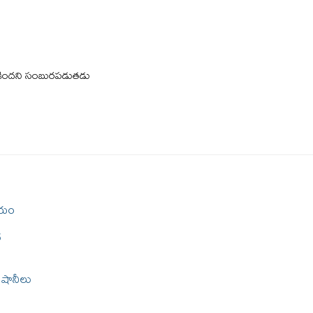
ికిందని సంబురపడుతడు
మయం
ి
ిషానీలు