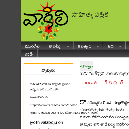
సాహిత్య పత్రిక
ముంగిలి
కాలమ్స్
కవిత్వం
కథ
నుడి
కవిత్వం
వ్యాఖ్యలు
బడుగుజీవుని బతుకుసిత్ర
బండారి రాజ్ కుమార్
-
రామసూరి గారి ఈ సిద్ధాంత గ్రంథం
ఇప్పుడు పుస్తకరూపంలో
కా
వెలువడుతోంది.
వడిబద్దకు రెండు కల్లులొట్టీ
https://www.facebook.com/photo?
భుజానికెత్తుకుని ఈడ్సుకుంట
fbid=10159836063161095&set=a.425580711094
...
బతుకు పోరుపయనం సురువైతది
jyothivalaboju on
కొమ్మలు లేని తాడిసెట్టు విర్రవీగ