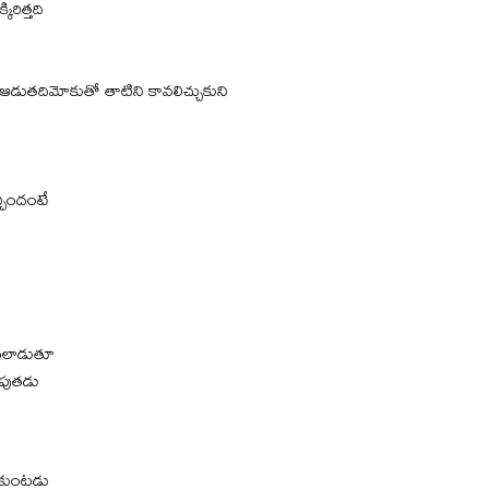
రిత్తది
ఆడుతదిమోకుతో తాటిని కావలిచ్చుకుని
్చిందంటే
ిసలాడుతూ
ింపుతడు
ుకుంటడు