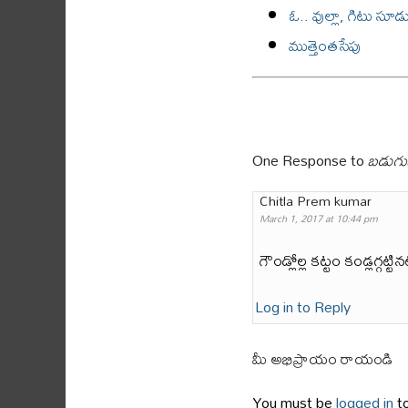
ఓ.. వుల్లా, గిటు సూడున
ముత్తెంతసేపు
One Response to
బడుగుజ
Chitla Prem kumar
March 1, 2017 at 10:44 pm
గౌండ్లోల్ల కట్టం కండ్లగ్గట్టిన
Log in to Reply
మీ అభిప్రాయం రాయండి
You must be
logged in
to