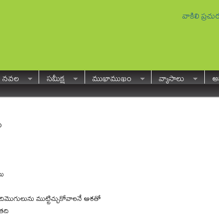
వాకిలి ప్రచ
నవల
సమీక్ష
ముఖాముఖం
వ్యాసాలు
అవ
ం
లు
మొగులును ముట్టిచ్చుకోవాలనే ఆశతో
ుతది