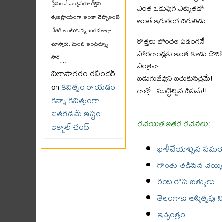
ప్రేమించే వాళ్ళెవరూ కీర్తిని
ఎంత ఒడుపుగ ఎక్కుతడో
తృణప్రాయంగా ఇంకా చెప్పాలంటే
అంతే ఇగురంగ దిగుతడు
చేతికి అంటుకున్న బురదలాగా
కొత్తలు బొంతల పడంగనే
చూస్తారు. మంచి ఇంటర్వ్యూ
పోరగాండ్లకు ఇంత కూడు దొర
సార్
...
ఎంతైనా
విలాసాగరం రవీందర్
బడుగుజీవుని బతుకుసిత్రమే!
on
కవిత్వం రాయడం
గాల్లో.. ముట్టిచ్చిన దీపమే!!
కన్నా కవిత్వంగా
బతకడమే ఇష్టం:
రచయిత ఇతర రచనలు:
ఇక్బాల్ చంద్
ఖాళీచేయాల్సిన స
గొంతు తడిపిన చెయ్య
రంది రౌస బత్కులు
తెలంగాణ అస్తిత్వపు న
ఇచ్ఛంత్రం