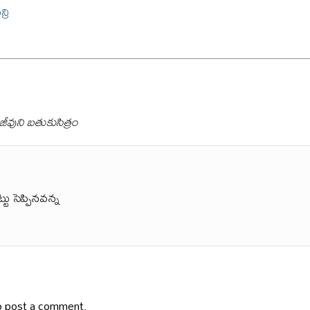
్రి
ీవుని బతుకుసిత్రం
ట్టు సెప్పినవన్న
 post a comment.