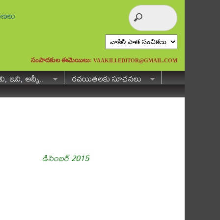
ురణలు
సంపాదకుల ఈమెయిలు:
VAAKILI.EDITOR@GMAIL.COM
ి, ఇవి, అన్నీ..
రచయితలకు సూచనలు
డిసెంబర్ 2015