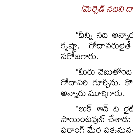
(మెర్సెడ్ నదిని దా
“దీన్ని నది అన్
కృష్ణా, గోదావరులై
సరోజగారు.
“మీరు చెబుతోంది 
గోదావరి గూర్చీను. క
అన్నారు మూర్తిగారు.
“లుక్ ఆన్ ది రై
పాయింటవుట్ చేశాడు 
ఫర్లాంగ్ మేర పక్కనున్