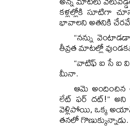
అన్న మాటలు వెలువడ్డ
కళ్లల్లోకి సూటిగా చూ
భావాలని అతనికి చేరవ
“నన్ను వెంటాడ
తీవ్రత మాటల్లో వుండక
“వాటిఫ్ ఐ సే ఐ వి
మీనా.
ఆమె అందించిన ఆల
లేట్ ఫర్ దట్!” అని అ
వెళ్లిపోయి, ఒక్క అయ
తనలో గొణుక్కున్నాడు.