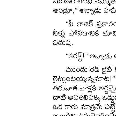
మరణం లేదని నమ్ముతా
ఆండ్రూ,” అన్నాడు హమ
“నీ లాజిక్ ప్రక
నీళ్లు పోవడానికి భ
విదుషి.
“కరక్ట్!” అన్నాడు
ముందు రెడ్ లైట్ 
లైట్లుంటయ్యన్నమాట!” 
తరువాత వాళ్లకి అర్థ
దాటి అవతలిపక్క ఒడ్డ
ఒక కారు మాత్రమే పట్టే 
ఆ బ్రిడ్జిని ఉపయోగించ