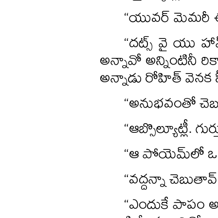
“యువర్ మెమరీ ఈజ
“దట్స్ వై యు హావ
అన్నావో అన్నింటినీ రికా
అన్నాడు రోహిత్ వెనక స
“అనుభవంతో చెబుతు
“ఆబ్సొల్యూట్లీ. 
“ఆ పోయెమ్‌లో ఒక 
“వద్దన్నా చెబుతా
“ఎందుకే పాపం అ