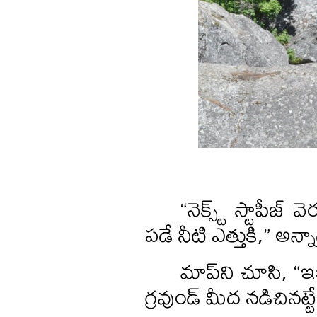
“నెక్స్ట్ స్టాపీజ్
పడే నీటి ఎత్తుకి,” అన్
మాప్‌ని చూసి, “ఇక
గ్రవుండ్ మీద నడిచినట్ట