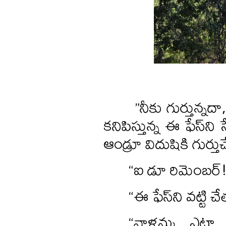
”నీకు గుర్తున్నదా,
కనిపిస్తున్న ఈ ఫేస్‌ని 
ఆండ్రూ విదుషికి గుర్తు
“ఐ డూ రిమెంబర్!
“ఈ ఫేస్‌ని వట్టి
“వాళ్లమ్మ ఎట్లా