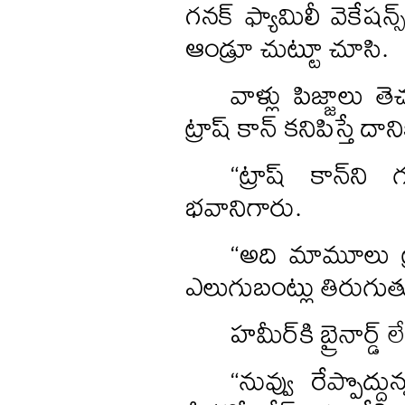
గనక్ ఫ్యామిలీ వెకేషన్స
ఆండ్రూ చుట్టూ చూసి.
వాళ్లు పిజ్జాలు 
ట్రాష్ కాన్ కనిపిస్తే దా
“ట్రాష్ కాన్‌
భవానిగారు.
“అది మామూలు ట్రా
ఎలుగుబంట్లు తిరుగుత
హమీర్‌కి బ్రైనార్డ్
“నువ్వు రేప్పొద్