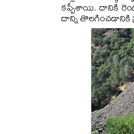
కప్పేశాయి. దానికి రెండు
దాన్ని తొలగించడానిక