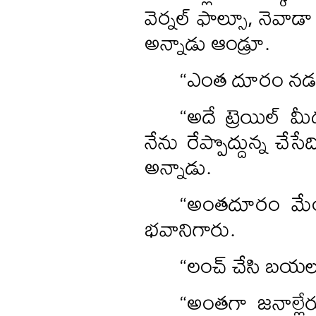
వెర్నల్ ఫాల్సూ, నెవాడా 
అన్నాడు ఆండ్రూ.
“ఎంత దూరం నడవా
“అదే ట్రెయిల్ మ
నేను రేప్పొద్దున్న చే
అన్నాడు.
“అంతదూరం మేం 
భవానిగారు.
“లంచ్ చేసి బయలు
“అంతగా జనాల్లేరు