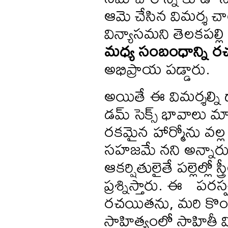
ఆమె చేసిన విమర్శ చా
విన్యాసమని తెలకపల్లి
మధ్య
సంబంధాన్ని
ర
అభిప్రాయ పడ్డారు.
అయితే ఈ విమర్శల్ని డా
డమ్ సెక్స్ భావాలు మ
రకమైన హార్మోను వల్ల 
సహజమే నని అన్నారు. ఈ 
ఆకర్షితులైతే పల్లెల్లో 
ప్రశ్నిస్తారు. ఈ పరస
రచయితను, మరి కొంత
సాహిత్యంలో సాహితీ వి