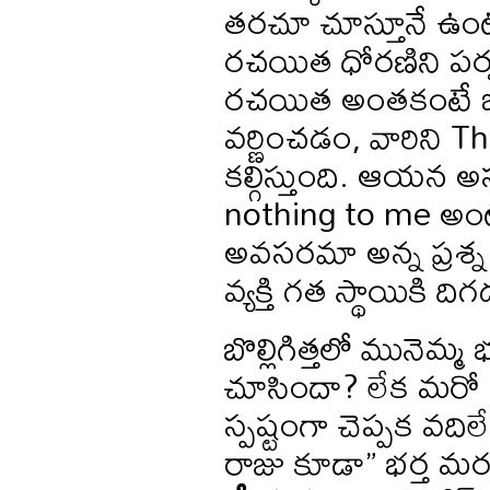
తరచూ చూస్తూనే ఉంటా
రచయిత ధోరణిని పర్వర
రచయిత అంతకంటే ఒక మె
వర్ణించడం, వారిని 
కల్గిస్తుంది. ఆయన అ
nothing to me అంట
అవసరమా అన్న ప్రశ్న
వ్యక్తి గత స్థాయికి 
బొల్లిగిత్తలో మునెమ
చూసిందా? లేక మరో ద
స్పష్టంగా చెప్పక వ
రాజు కూడా” భర్త మరణా