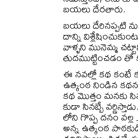
బయలు దేరతారు.
బయలు దేరినప్పటి న
దాన్ని విశ్లేషించు
వాళ్ళని మునెమ్మ చట్ట
తుదముట్టించడం తో 
ఈ నవల్లో కథ కంటే క
ఉత్కంఠ నిండిన కథనం 
కథ మొత్తం మనకు సి
కుడా సినబ్బే వర్ణిస
లోని గొప్ప దనం వల్ల 
అన్న ఉత్కంఠ పాఠకుడి