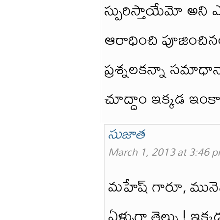
స్పురిస్తాయేమో అని 
ఆరాధించి పూజించినంత
ప్రశ్నలకన్నా సమాధా
చూద్దాం ఇక్కడ ఇం
సుజాత
March 1, 2013 at 3:46 
మహేష్ గారూ, మునెమ్మ
ఏళ్ళుగా తెల్సు ! ఇక్