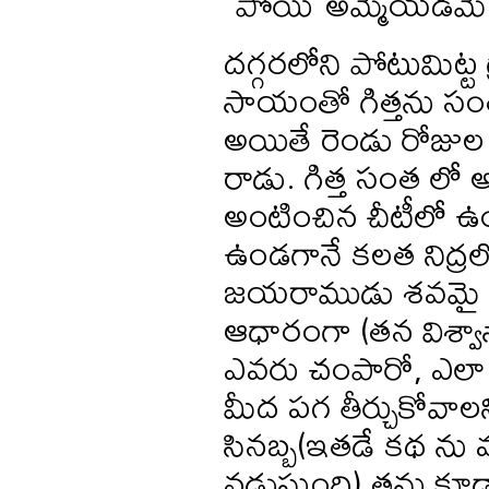
పోయి అమ్మేయడమే మ
దగ్గరలోని పోటుమిట్ట
సాయంతో గిత్తను స
అయితే రెండు రోజుల త
రాడు. గిత్త సంత లో 
అంటించిన చీటీలో ఉ
ఉండగానే కలత నిద్రల
జయరాముడు శవమై కన
ఆధారంగా (తన విశ్వాస
ఎవరు చంపారో, ఎలా 
మీద పగ తీర్చుకోవా
సినబ్బ(ఇతడే కథ ను 
నడుస్తుంది) తను కూడ