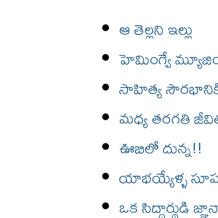
ఆ తెల్లని ఇల్లు
హెమింగ్వే మ్యూ
సాహిత్య సౌరభానిక
మధ్య తరగతి జీవి
ఊబిలో దున్న!!
యాభయ్యేళ్ళ సూప
ఒక సిద్దార్థుడి జ్ఞ