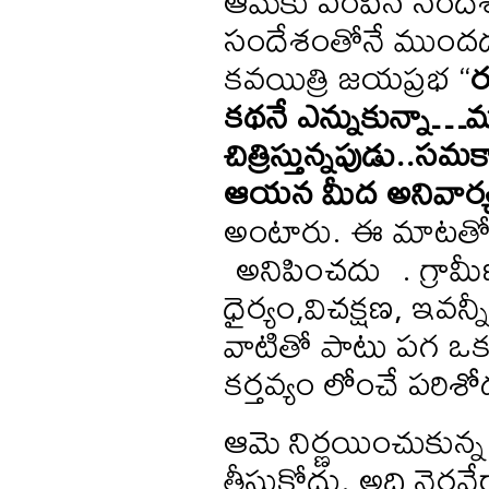
ఆమెకు పంపిన సందేశ
సందేశంతోనే ముందడ
కవయిత్రి జయప్రభ “
కథనే
ఎన్నుకున్నా
…
మ
చిత్రిస్తున్నపుడు
..
సమకా
ఆయన
మీద
అనివార్
అంటారు. ఈ మాటతో 
అనిపించదు . గ్రామీణ స
ధైర్యం,విచక్షణ, ఇవన్న
వాటితో పాటు పగ ఒకటి మ
కర్తవ్యం లోంచే పరిశో
ఆమె నిర్ణయించుకున్న 
తీసుకోదు. అది నెరవ