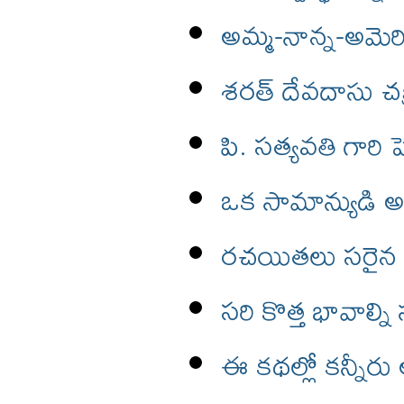
అమ్మ-నాన్న-అమెర
శరత్ దేవదాసు చక
పి. సత్యవతి గారి 
ఒక సామాన్యుడి
రచయితలు సరైన భ
సరి కొత్త భావాల్న
ఈ కథల్లో కన్నీర