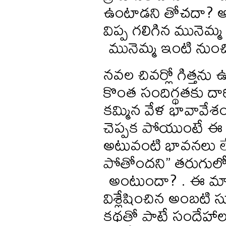
ఉంటాడని తోచదా? అప
విప్ప గలిగిన మునెమ్మ
మునెమ్మ ఇంటి నుంచ
నవల చివర్లో గిత్తను ఉద
కొంత సందిగ్థతకు దారి
కమ్మిన వేళ భావావేశం
చెప్పక పోయుంటే ఈ సం
అటువంటి భావనలు లే
పోతోందని” తరుగులోడి
అంటుందా? . ఈ మాట
విశ్లేషించిన అంబటి సు
కథతో పాటే సందేహాలు 