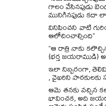
గాలం వేసినపుడు బెం
మునిగినపుడు కదా ల
వినిపించని వాటి గుర
ఆలోచించాల్సింది”
“ఆ రాత్రి నాకు కలొచ్
(భర్త జయరాముడి) అంత
ఇలా నిబ్బరంగా, తెలివి
, వైఖరిని పాఠకులకు స్
ఆమె తనకు వచ్చిన క
భావించక, అది జయర