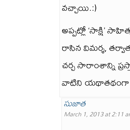
వచ్చాయి.:)
అప్పట్లో ‘సాక్షి’ స
రాసిన విమర్శ, తర్వ
చర్చ సారాంశాన్ని ప్రస
వాటిని యథాతథంగా మ
సుజాత
March 1, 2013 at 2:11 