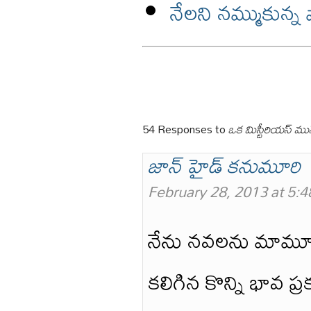
నేలని నమ్ముకున్న
54 Responses to
ఒక మిస్టీరియస్ మున
జాన్ హైడ్ కనుమూరి
February 28, 2013 at 5:
నేను నవలను మామూల
కలిగిన కొన్ని భావ 