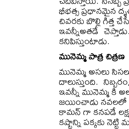
చదివిస్తాయి. సినబ్బే
భీభత్స ప్రధానమైన దృశ
చివరకు బొల్లి గిత్త
ఇవన్నీఅతడే చెప్తాడు
కనిపిస్తుంటాడు.
మునెమ్మ
పాత్ర
చిత్రణ
మునెమ్మ అసలు సిసల
దాలుస్తుంది. నిబ్బ
ఇవన్నీ మునెమ్మ కి 
జయించాడు నవలలో ముసల
కామన్ గా కనపడే లక్షణం
కష్టాన్ని పక్కకు నెట్