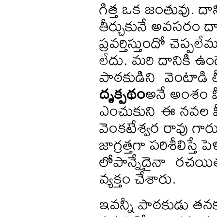
గిత్త ఒక జంతువు. ద
తీర్చుకునే అవసరం ద
ప్రవర్తిస్తుందో చెప్ప
లేదు. మరి దానికి
పాఠకుడిని వెంటాడి త
దృక్పథం
అనే అంశం మ
ఎంచుకుని ఈ నవల మీద
వెంకటేశ్వర రావు గార
జాగ్రత్తగా పరిశీలిస్తే
లోపాన్నేదైనా రచయి
వ్యక్తం చేశారు.
ఇవన్నీ పాఠకుడు తనక