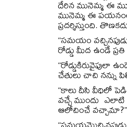
దేరిన మునెమ్మ ఈ మ
మునెమ్మ ఈ పయనంలో ఏ
ప్రదర్శిస్తుంది. తొణక
“సమయం వచ్చినపుడు ఈ
రోడ్డు మీద ఉండే ప్ర
“రోడ్డుకిరువైపులా ఉం
చేతులు చాచి నన్ను పి
“కాలు దీసి వీధిలో పె
వచ్చే ముందు ఎలాటి
ఆలోచించే వచ్చామా?”
“సమయమొచ్చినపుడు 