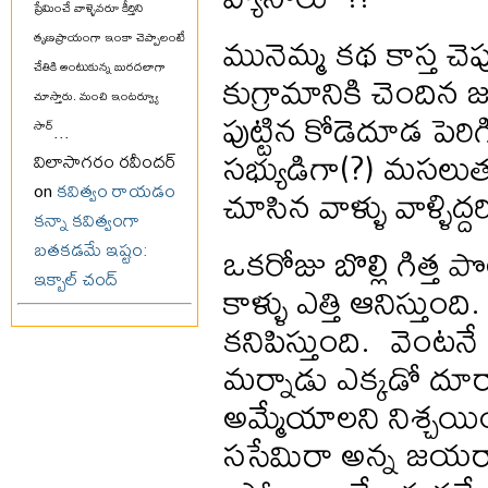
ప్రేమించే వాళ్ళెవరూ కీర్తిని
మునెమ్మ కథ కాస్త చె
తృణప్రాయంగా ఇంకా చెప్పాలంటే
చేతికి అంటుకున్న బురదలాగా
కుగ్రామానికి చెందిన 
చూస్తారు. మంచి ఇంటర్వ్యూ
పుట్టిన కోడెదూడ పెరిగి
సార్
...
సభ్యుడిగా(?) మసలుత
విలాసాగరం రవీందర్
చూసిన వాళ్ళు వాళ్ళిద్
on
కవిత్వం రాయడం
కన్నా కవిత్వంగా
ఒకరోజు బొల్లి గిత్త ప
బతకడమే ఇష్టం:
ఇక్బాల్ చంద్
కాళ్ళు ఎత్తి ఆనిస్తు
కనిపిస్తుంది. వెంటనే
మర్నాడు ఎక్కడో దూ
అమ్మేయాలని నిశ్చయి
ససేమిరా అన్న జయరాము