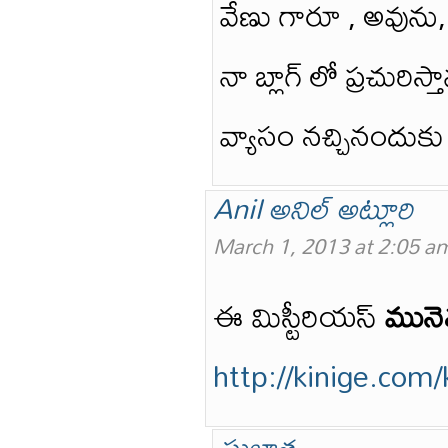
వేణు గారూ , అవును, 
నా బ్లాగ్ లో ప్రచురిస్త
వ్యాసం నచ్చినందుకు
Anil అనిల్ అట్లూరి
March 1, 2013 at 2:05 a
ఈ మిస్టీరియస్
మునె
http://kinige.c
సుజాత