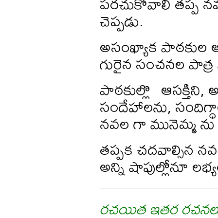
పరచుకోవాలి తప్ప నవ
చెప్పడు.
అసంఖ్యాక పాఠకుల ఆద
గురైన సంచనల పాత్ర 
పాఠకుల్లొ ఆసక్తిని,
సందేహాలను, సందిగ్ధాల
నవల గా మునెమ్మ ను చ
తప్పక చదవాల్సిన నవ
అన్ని షాపుల్లోనూ లభ్
రచయిత ఇతర రచనల