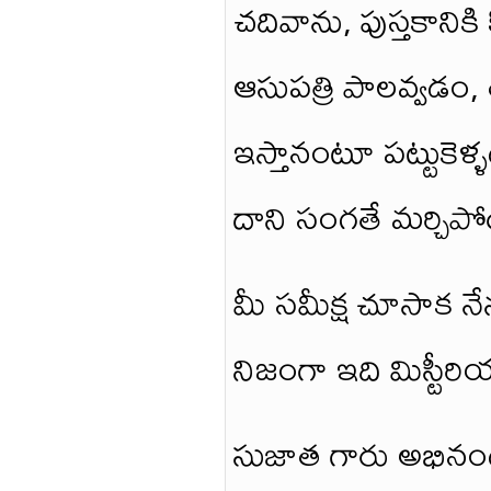
చదివాను, పుస్తకానిక
ఆసుపత్రి పాలవ్వడం,
ఇస్తానంటూ పట్టుకెళ
దాని సంగతే మర్చిపో
మీ సమీక్ష చూసాక న
నిజంగా ఇది మిస్టీర
సుజాత గారు అభిన