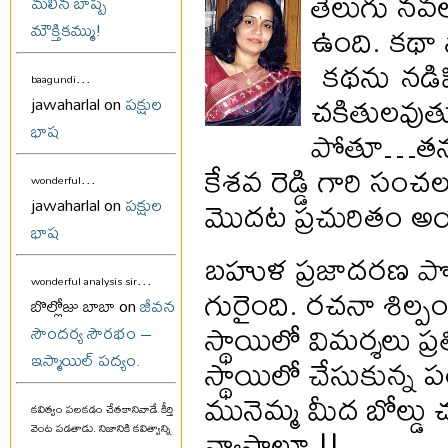
తెలుగు నవలా
మలిన బాష్ప
ఉంది. కథా 
మౌక్తికమ్ము!
కథను నడిపిస
...
baagundi
చకితులవుతు
jawaharlal on
పక్షుల
భాష
పోతూ…తను మా
కేశవ రెడ్డి గారి స
...
wonderful
మొదట ప్రచురితం అయ్యాక
jawaharlal on
పక్షుల
భాష
బహుళ ప్రజాదరణ పొ
...
wonderful analysis sir
గురైంది. రచనా శిల్పం గ
బొల్లోజు బాబా on
జీవన
స్థాయిలో విమర్శలు ప్ర
సౌందర్య సౌరభం –
స్థాయిలో చేసుకున్న
ఇస్మాయిల్ పద్యం.
మునెమ్మ మీద బోల్డు 
కవిత్వం పలకడం చేతకానివాడే కీర్తి
వ్యాసాలూ !!
వెంట పడతాడు. నిజానికి కవిత్వాన్ని