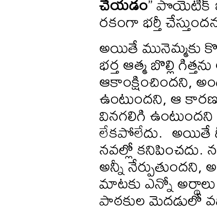
చేయడం
” పొయెటిక్ 
రకంగా భర్తీ చేస్తుంద
అయితే మునెమ్మకు కొన
భర్త ఆత్మ బొల్లి గిత
ఆకాంక్షించిందని, అం
ఉంటుందని, ఆ కారణం 
వినగలిగి ఉంటుందని
లేకపోలేదు. అయితే ద
నవల్లో కనిపించదు. 
అన్నీ నేర్పుతుందని, అ
మాటకు ఎన్నో అర్థాలు స
పాఠకుల మెదడులో వ