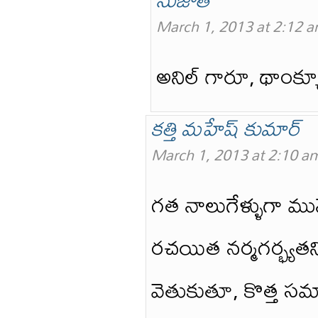
March 1, 2013 at 2:12 
అనిల్ గారూ, థాంక్య
కత్తి మహేష్ కుమార్
March 1, 2013 at 2:10 a
గత నాలుగేళ్ళుగా మునెమ
రచయిత నర్మగర్భ్యత
వెతుకుతూ, కొత్త సమాధ