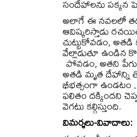
సందేహాలను పక్కన పె
అలాగే ఈ నవలలో తర
ఆవిష్కరిస్తాడు రచయిత.
చుట్టుకోవడం, అతడి 
వేల్లాడుతూ ఉండిన కొ
పోవడం, అతని పేగుల్ని
అతడి మృత దేహాన్ని త
భీభత్సంగా ఉండటం …
ఫలితం దక్కిందని చెప్
వెగటు కల్గిస్తుంది.
విమర్శలు
-
వివాదాలు
: