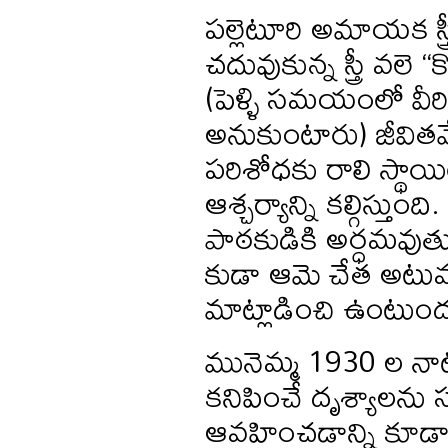
పల్లెటూరి అమాయక స్
చదువుకున్న స్త్రీ వలె
(పెళ్ళి సమయంలో వీర
అనుకుంటారు) జీవిత
పరిశోధకు రాలి స్థాయ
ఆశ్చర్యాన్ని కల్గిస్
పాఠకుడికి అర్ధమవుత
కుడా ఆమె చేత అటువ
మాట్లాడించి ఉంటుందన
మునెమ్మ 1930 ల నాటి
కనిపించే దృశ్యాలను
ఆవహించడాన్ని కూడా