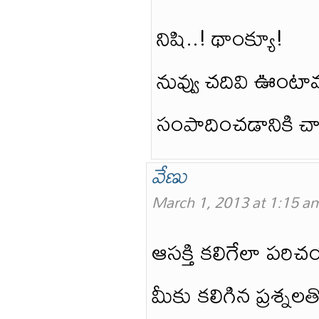
నిషి..! థాంక్యూ!
నువ్వు చదివి ఊంటావన
సంపాదించడానికి చా
వేణు
March 1, 2013 at 1:15 a
ఆసక్తి కలిగేలా ప
మీకు కలిగిన ప్రశ్నల