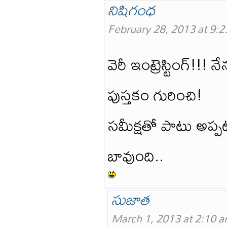
నిషిగంధ
February 28, 2013 at 9:
వెరీ ఇంట్రెస్టింగ్!!
పుస్తకం గురించి!
సమీక్షతో పాటు అప్
బావుంది..
సుజాత
March 1, 2013 at 2:10 