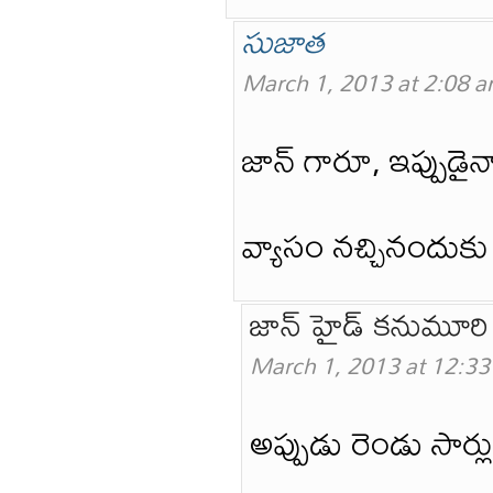
సుజాత
March 1, 2013 at 2:08 
జాన్ గారూ, ఇప్పుడై
వ్యాసం నచ్చినందుకు
జాన్ హైడ్ కనుమూరి
March 1, 2013 at 12:3
అప్పుడు రెండు సార్