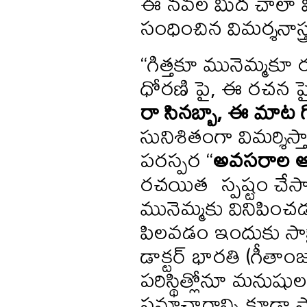
ఈ నవల మీద చాలా వి
సంధించిన విమర్శనాస్త
“గిత్తకూ మునెమ్మక
ధోరణి పై, ఈ రచన పై
రా
సినబ్బా
,
ఈ
మాట
సునిశితంగా విమర్శిస్
పరస్పర “
అవసరాల
ఆ
రచయిత స్పష్టం చేసా
మునెమ్మకు వినిపించ
పిలవడం ఇందుకు సాక్ష
డాక్టర్ భారతి (గీత
పరిస్థిత్లోనూ మనుషు
సమాచారాన్ని కూడా సాధ