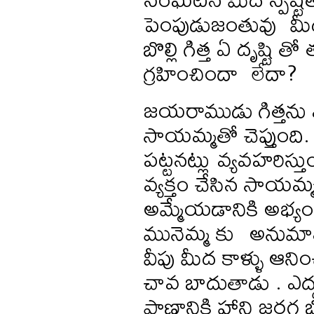
పెంపుడుజంతువు మీద
బొల్లి గిత్త ఏ దృష్టి
గ్రహించిందా లేదా?
జయరాముడు గిత్తను ఎం
సాయమ్మతో చెప్తుంది
పట్టనట్లు వ్యవహరిస్తు
వ్యక్తం చేసిన సాయమ్
అమ్మేయడానికి అభ్యం
మునెమ్మ కు అనుమా
వీపు మీద కాళ్ళు ఆన
చావ బాదుతాడు . ఎద్
ప్రాణానికి హాని జర