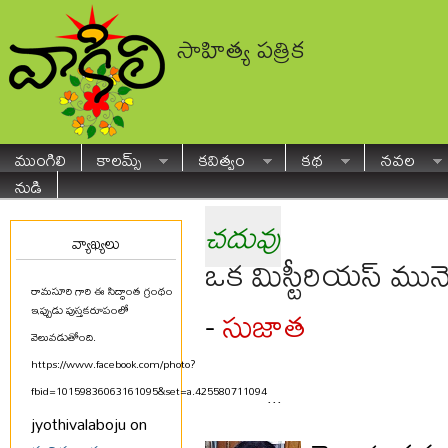
సాహిత్య పత్రిక
ముంగిలి
కాలమ్స్
కవిత్వం
కథ
నవల
నుడి
చదువు
వ్యాఖ్యలు
ఒక మిస్టీరియస్ మునె
రామసూరి గారి ఈ సిద్ధాంత గ్రంథం
సుజాత
-
ఇప్పుడు పుస్తకరూపంలో
వెలువడుతోంది.
https://www.facebook.com/photo?
fbid=10159836063161095&set=a.425580711094
...
jyothivalaboju on