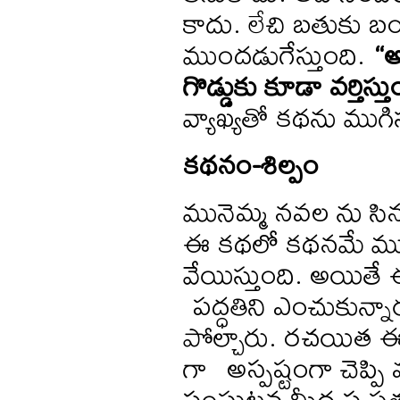
కాదు. లేచి బతుకు బ
ముందడుగేస్తుంది.
“
గొడ్డుకు
కూడా
వర్తిస్త
వ్యాఖ్యతో కథను ముగిస
కథనం
-
శిల్పం
మునెమ్మ నవల ను సి
ఈ కథలో కథనమే ముఖ
వేయిస్తుంది. అయిత
పద్ధతిని ఎంచుకున్నా
పోల్చారు. రచయిత ఈ క
గా అస్పష్టంగా చెప్పి 
సంఘటన మీద స్పష్టత 