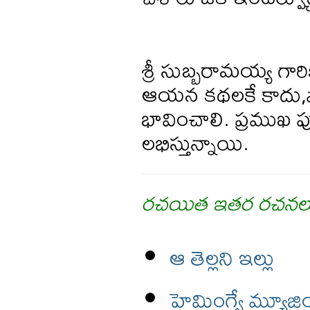
శ్రీ సుబ్బరామయ్య గార
ఆయన కథలకే కాదు,వాట
భావించాలి. ప్రముఖ ప
లభిస్తున్నాయి.
రచయిత ఇతర రచనల
ఆ తెల్లని ఇల్లు
హెమింగ్వే మ్యూ