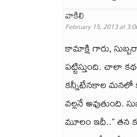
వాకిలి
February 15, 2013 at 3:
కామాక్షి గారు, సుబ్
పట్టిస్తుంది. చాలా క
కన్నీటేనకాల మనలో క
వల్లనే అవుతుంది. స
మూలం ఇదీ..” తన కథల