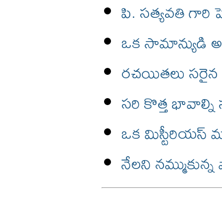
పి. సత్యవతి గారి 
ఒక సామాన్యుడి
రచయితలు సరైన భ
సరి కొత్త భావాల్న
ఒక మిస్టీరియస్ మ
నేలని నమ్ముకున్న