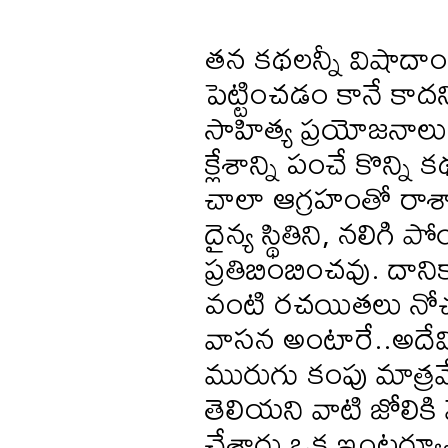
తన కథలన్నీ విషాదాంత
పెట్టించడం కానే కాద
సాహిత్య ప్రయోజనాలు
క్లేశాన్ని పంచే కొన్
చాలా ఆగ్రహంతో రాశాన
దైన్య స్థితిని, నలిగి
ప్రతిబింబించవు. దా
వంటి రచయితలు నోచు
వాసన అంటారే..అదేమిట
మురుగు కంపు మాత్రమే
తెలియని వాటి జోలికి వ
చేశారు ఒక ఇంటర్వ్య