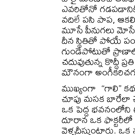
ఎవరితోనో గడపడానికి 
వదిలే పసి పాప, ఆకలి
మూసే పీనుగలు మోసే 
దీన స్థితితో పోయే పం
గుండెపోటుతో ప్రాణా
చదువుతున్న కొద్దీ ప
మౌనంగా అంగీకరిచగల స
ముఖ్యంగా “గాలి” క
చూపు మసక బారేలా చేస
ఒక పెద్ద భవనంలోని చ
దూరాన ఒక ఫాక్టరీలో ప
వెళ్ళదీస్తుంటారు. 