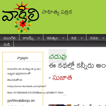
సాహిత్య పత్రిక
ముంగిలి
కాలమ్స్
కవిత్వం
కథ
నవల
నుడి
చదువు
వ్యాఖ్యలు
ఈ కథల్లో కన్నీరు అ
రామసూరి గారి ఈ సిద్ధాంత గ్రంథం
సుజాత
-
ఇప్పుడు పుస్తకరూపంలో
వెలువడుతోంది.
https://www.facebook.com/photo?
fbid=10159836063161095&set=a.425580711094
...
jyothivalaboju on