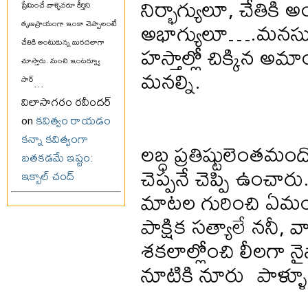
నిర్భాగ్యులూ, చేతికి
ప్రేమించే వాళ్ళెవరూ కీర్తిని
అభాగ్యులూ….మనసుం
తృణప్రాయంగా ఇంకా చెప్పాలంటే
చేతికి అంటుకున్న బురదలాగా
హస్తాల్లో చిక్కిన 
చూస్తారు. మంచి ఇంటర్వ్యూ
మనల్ని.
సార్
...
విలాసాగరం రవీందర్
on
కవిత్వం రాయడం
కన్నా కవిత్వంగా
లబ్ధ ప్రతిష్టులెంతమ
బతకడమే ఇష్టం:
చెప్పనే చెప్పి ఉంచా
ఇక్బాల్ చంద్
మాటల గురించి ఏమంటా
పాక్షిక సత్యాలే ననీ, వ
శకలాల్లోంచి లీలగా నై
నూటికి నూరు పాళ్ళూ