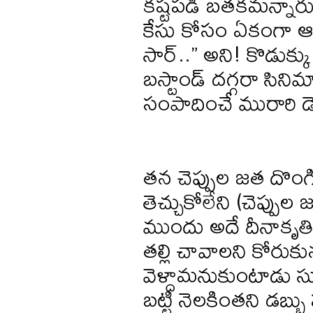
కష్టపడి బతకమన్నారు
కేసు కోసం ఏకంగా ఆర
సార్..” అని! కొడుక
బస్టాండ్ దగ్గరా సిని
సంపాదించే మురారి డెబ
తన చెప్పుల జత దొంగి
తెచ్చుకోలేని (చెప్ప
ముందు అదే దీనాకృతి
తల్లి చావాలని కోరుకున
వెళ్దామనుకుంటాడు సు
బట్టి నెలకింతని డబ