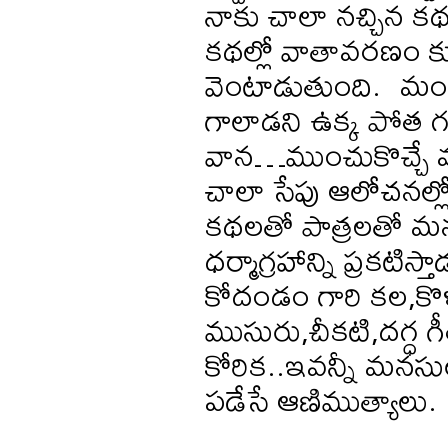
నాకు చాలా నచ్చిన క
కథల్లో వాతావరణం క
వెంటాడుతుంది. మండి
గాలాడని ఉక్క పోత గద
వాన…ముంచుకొచ్చే 
చాలా సేపు ఆలోచనల్లో
కథలతో పాత్రలతో మనసు
ధర్మాగ్రహాన్ని ప్రకటి
కోదండం గారి కల,కొ
ముసురు,చీకటి,దగ్ధ గ
కోరిక..ఇవన్నీ మనసుల
పడేసే ఆణిముత్యాలు.