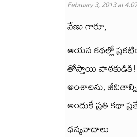
February 3, 2013 at 4:0
వేణు గారూ,
ఆయన కథల్లో ప్రకటి
తోస్తాయి పాఠకుడికి
అంశాలను, జీవితాల్ని పె
అందుకే ప్రతి కథా ప్రత
ధన్యవాదాలు