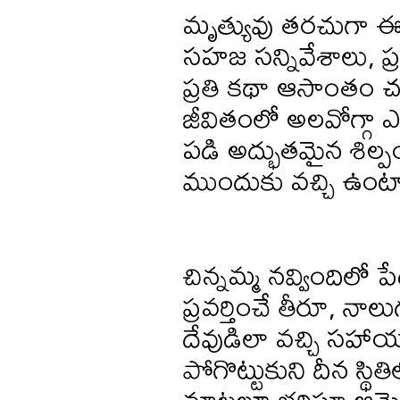
మృత్యువు తరచుగా ఈ కథ
సహజ సన్నివేశాలు, ప
ప్రతి కథా ఆసాంతం 
జీవితంలో అలవోగ్గా
పడి అద్భుతమైన శిల్
ముందుకు వచ్చి ఉంట
చిన్నమ్మ నవ్విందిలో 
ప్రవర్తించే తీరూ, నా
దేవుడిలా వచ్చి సహా
పోగొట్టుకుని దీన స్థి
మాటలూ భరిస్తూ ఆమె త