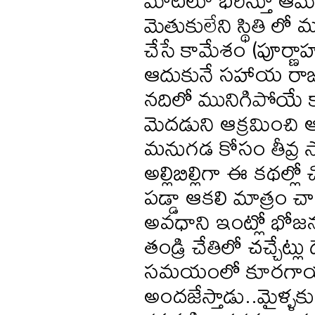
మెతుకులేని స్థితి లో
చేసే కామేశం (పూర్ణాహు
ఆదుకునే సహాయ రాజు, 
నదిలో మునిగిపోయే 
మెదడుని ఆక్రమించి 
మనుగడ కోసం తీవ్ర స
అల్లిబిల్లిగా ఈ కథల్
పడ్డా ఆకలి మాత్రం 
అవధాని ఇంట్లో భోజనం
తండ్రి చేతిలో చచ్చేట్
సమయంలో కూరగాయల 
అందజేస్తాడు..మైళ్ళక