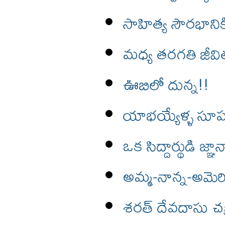
సాహిత్య సౌరభానిక
మధ్య తరగతి జీవి
ఊబిలో దున్న!!
యాభయ్యేళ్ళ సూప
ఒక సిద్దార్థుడి జ్ఞ
అమ్మ-నాన్న-అమెర
శరత్ దేవదాసు చక