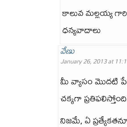
కాలువ మల్లయ్య గార
ధన్యవాదాలు
వేణు
January 26, 2013 at 11:
మీ వ్యాసం మొదటి పేర
చక్కగా ప్రతిఫలిస్త
నిజమే, ఏ ప్రత్యేకత