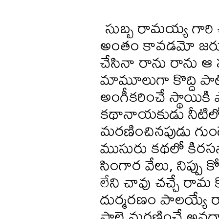
సుబ్బ రామయ్య గారి
అంతం కావడమో జరుగుత
చేసినా రాను రాను ఆ పర
మామూలుగా కొద్ది పా
అంగీకరించే స్థాయికి
కథానాయకుడు నీటిలోన
మరణించినపుడు గుండె
ముసురు కథలో కిరసనా
సింగార వేలు, నిప్పు 
లేని చావు చచ్చే రామ 
దుర్మరణం పాలయ్యే ర
పాలై మరణించే అవధాని,