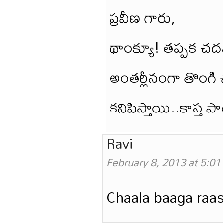
ప్రవీణ గారు,
థాంక్యూ! తప్పక చదవ
అంతర్లీనంగా తొంగి
కనిపిస్తాయి..కాస్త 
Ravi
February 8, 2013 at 5:0
Chaala baaga raas