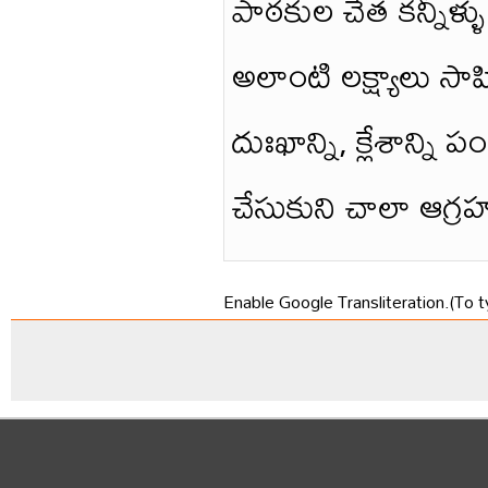
పాఠకుల చేత కన్నీళ్
అలాంటి లక్ష్యాలు స
దుఃఖాన్ని, క్లేశాన్న
చేసుకుని చాలా ఆగ్రహ
Enable Google Transliteration.(To t