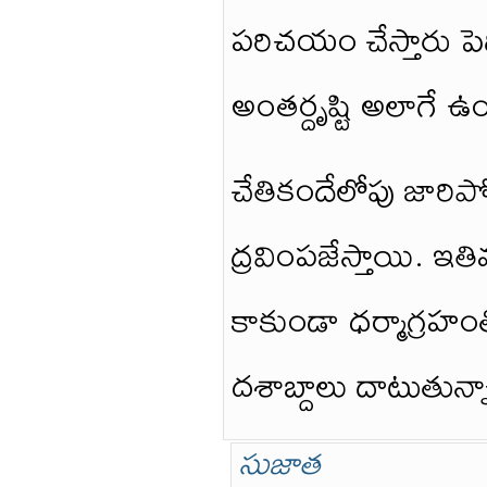
పరిచయం చేస్తారు పె
అంతర్దృష్టి అలాగే ఉ
చేతికందేలోపు జారిప
ద్రవింపజేస్తాయి. ఇతి
కాకుండా ధర్మాగ్ర
దశాబ్దాలు దాటుతున్న
సుజాత