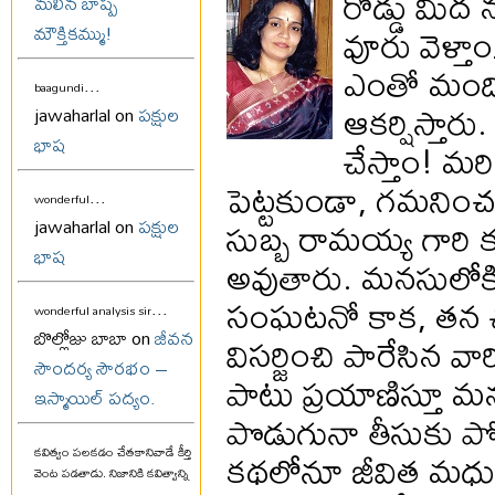
రోడ్డు మీద
మలిన బాష్ప
వూరు వెళ్త
మౌక్తికమ్ము!
ఎంతో మంది 
...
baagundi
ఆకర్షిస్తా
jawaharlal on
పక్షుల
భాష
చేస్తాం! మర
పెట్టకుండా, గమనించక
...
wonderful
సుబ్బ రామయ్య గారి 
jawaharlal on
పక్షుల
భాష
అవుతారు. మనసులోకి
సంఘటనో కాక, తన చ
...
wonderful analysis sir
బొల్లోజు బాబా on
జీవన
విసర్జించి పారేసిన వా
సౌందర్య సౌరభం –
పాటు ప్రయాణిస్తూ మ
ఇస్మాయిల్ పద్యం.
పొడుగునా తీసుకు పో
కథలోనూ జీవిత మధుర 
కవిత్వం పలకడం చేతకానివాడే కీర్తి
వెంట పడతాడు. నిజానికి కవిత్వాన్ని