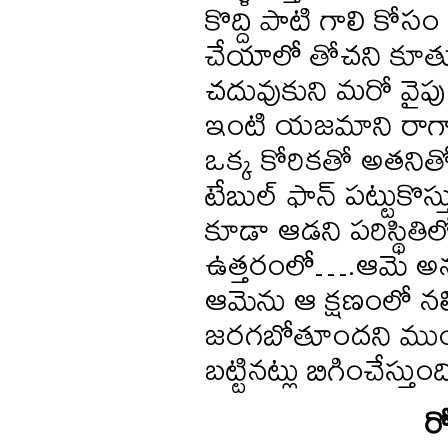
కొద్ది పాటి గాలి క
చేయాలో తోచని కూతురు
చదువుకుని మరో వైపు
ఇంటి యజమాని రాగా, 
ఒక్క కోరికతో అతనితో
టేబుల్ ఫాన్ పట్టుకొస్త
కూడా ఆడని పరిస్థితి
ఉత్తరంలో….ఆమె అన్న
ఆమెను ఆ క్షణంలో నల
జరగబోతూందని ముందే
బట్టినట్లు బిగించేస్తుంద
ర