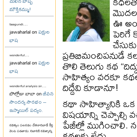
కధలతో
మలిన బాష్ప
మొదలవ
మౌక్తికమ్ము!
ఊ అంట
...
baagundi
పెరిగే
jawaharlal on
పక్షుల
భాష
చేసుకు
ప్రతిబిమంచిపనుడే క
...
wonderful
తొలి తెలుగు కథ “దిద్
jawaharlal on
పక్షుల
భాష
సాహిత్యం వరకూ కథలన్నీ 
దిద్దేవి కూడానూ!
...
wonderful analysis sir
బొల్లోజు బాబా on
జీవన
కథా సాహిత్యానికి ఒక ప
సౌందర్య సౌరభం –
విషయాన్ని చెప్పాల్సి వ
ఇస్మాయిల్ పద్యం.
పేజీల్లో ముగించాలి.
కవిత్వం పలకడం చేతకానివాడే కీర్తి
కథలకు లేదు.
వెంట పడతాడు. నిజానికి కవిత్వాన్ని