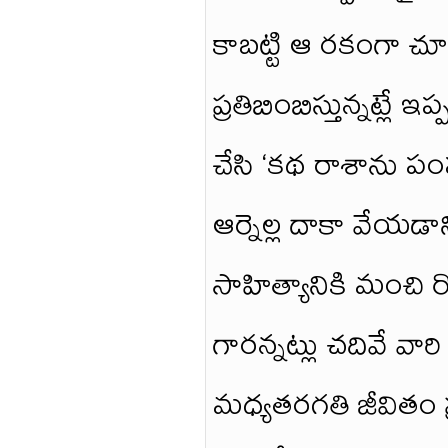
కాబట్టి ఆ రకంగా చ
ప్రతిబింబిస్తున్నట్లే
చేసి ‘కథ రాశాను పం
ఆర్నెల్ల దాకా వేయడ
సాహిత్యానికి మంచి 
గారన్నట్లు చదివే వార
మధ్యతరగతి జీవితం ప్