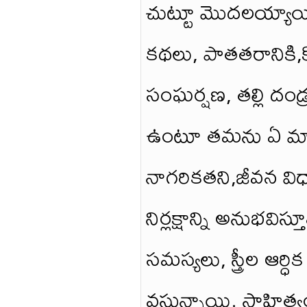
చుట్టూ మొదలయ్యాయి
కథలు, పాతతరానికి,
సంఘర్షణ, తల్లి దండ్
ఉంటూ తమను ఏ మాత్రం
నాగరికతని,జీవన విధ
నిర్లక్షాన్ని అనుభవి
సమస్యలు, స్త్రీల ఆర్ధి
వస్తున్నాయి. సాహిత