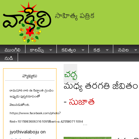
సాహిత్య పత్రిక
ముంగిలి
కాలమ్స్
కవిత్వం
కథ
నవల
నుడి
చర్చ
వ్యాఖ్యలు
మధ్య తరగతి జీవితం 
రామసూరి గారి ఈ సిద్ధాంత గ్రంథం
సుజాత
-
ఇప్పుడు పుస్తకరూపంలో
వెలువడుతోంది.
https://www.facebook.com/photo?
fbid=10159836063161095&set=a.425580711094
...
jyothivalaboju on