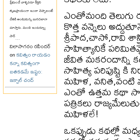
ప్రేమించే వాళ్ళెవరూ కీర్తిని
ఎంతోమంది తెలుగు ర
తృణప్రాయంగా ఇంకా చెప్పాలంటే
చేతికి అంటుకున్న బురదలాగా
కొత్త వన్నెలు అద్దు
చూస్తారు. మంచి ఇంటర్వ్యూ
శ్రీపాద,చాసో,రావి శాస
సార్
...
సాహిత్యానికే పరిమ
విలాసాగరం రవీందర్
జీవిత మకరందాన్ని క
on
కవిత్వం రాయడం
కన్నా కవిత్వంగా
సాహిత్య పరిపుష్టి కి 
బతకడమే ఇష్టం:
మహిళ, వనిత,వంటి మ
ఇక్బాల్ చంద్
ఎంతో ఉత్తమ కథా సాహ
పత్రికలు రాజ్యమేలు
మహిళలే!
ఒకప్పుడు కథల్లో మధ్య