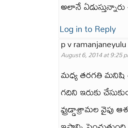
అలానే ఏడుస్తున్నార
Log in to Reply
p v ramanjaneyulu
August 6, 2014 at 9:25 
మధ్య తరగతి మనిషి
గదిని ఇరుకు చేసుకుం
వ్రుడ్డాశ్రామల వైపు 
ఇష్టాన్ని పెంచుతుంది