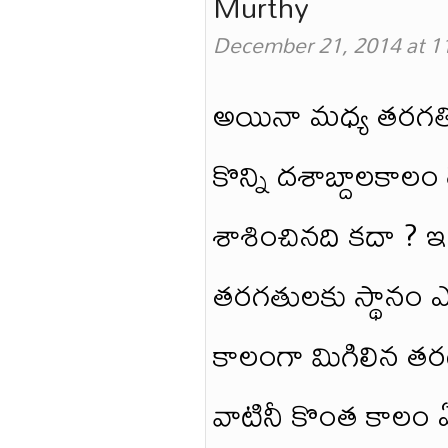
Murthy
December 21, 2014 at 1
అయినా మధ్య తరగతి 
కొన్ని దశాబ్దాలకా
శాశించినది కదా ? ఇం
తరగతులకు స్థానం ఎ
కాలంగా మిగిలిన తరగ
వాటినీ కొంత కాలం