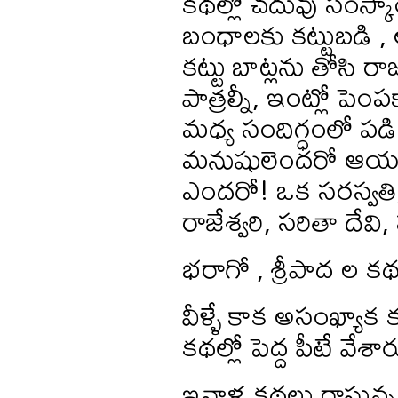
కథల్లో చదువు సంస్కార
బంధాలకు కట్టుబడి , 
కట్టు బాట్లను తోసి
పాత్రల్నీ, ఇంట్లో ప
మధ్య సందిగ్ధంలో పడి 
మనుషులెందరో ఆయన కన
ఎందరో! ఒక సరస్వత
రాజేశ్వరి, సరితా దే
భరాగో , శ్రీపాద ల క
వీళ్ళే కాక అసంఖ్య
కథల్లో పెద్ద పీటే వేశార
ఇవాళ కథలు రాస్తున్న 