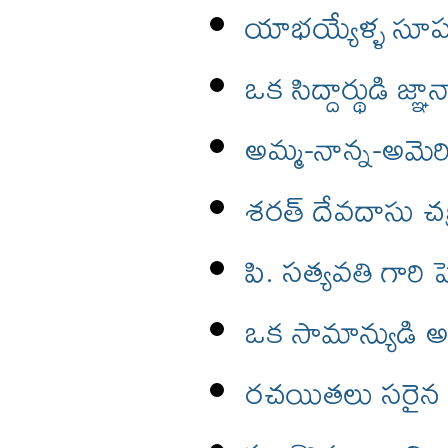
యాభయ్యేళ్ళ సూప
ఒక సిద్దార్థుడి జ్ఞ
అమ్మ-నాన్న-అమెర
శరత్ దేవదాసు చక
పి. సత్యవతి గారి 
ఒక సామాన్యుడి
రచయితలు సరైన భ