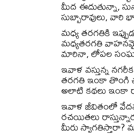
మీద ఈదుతున్నా, సునాయ
సుబ్బారావులు, వారి భ
మధ్య తరగతికి ఇప్పుడ
మధ్యతరగతి వాహనమైత
మారినా, లోపల సంఘర్
ఇవాళ వస్తున్న నగరీ
తరగతి ఇంకా తొంగి 
అలాటి కథలు ఇంకా
ఇవాళ జీవితంలో వేదన
రచయితలు రాస్తున్నారు
మీరు స్వాగతిస్తారా? 