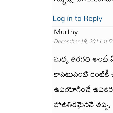
Log in to Reply
Murthy
December 19, 2014 at 5
మధ్య తరగతి అంటే ఏ
కానటువంటి రెంటికీ చె
ఉపయోగించే ఉపకరణా
భొఉతికమైనవే తప్ప, 