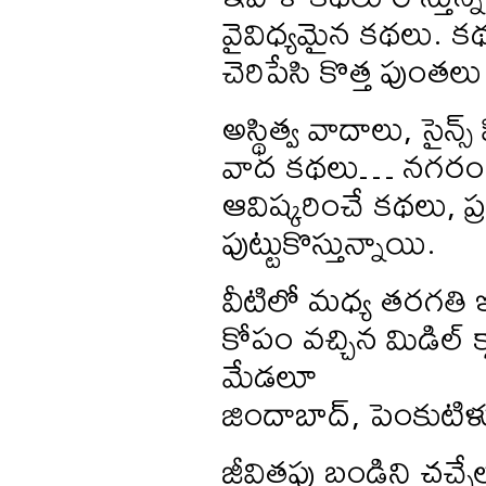
వైవిధ్యమైన కథలు. క
చెరిపేసి కొత్త పుంతల
అస్థిత్వ వాదాలు, సైన్
వాద కథలు… నగరం జీవ
ఆవిష్కరించే కథలు, 
పుట్టుకొస్తున్నాయి.
వీటిలో మధ్య తరగతి
కోపం వచ్చిన మిడిల్ క
మేడలూ
జిందాబాద్, పెంకుటిళ
జీవితపు బండిని చచ్