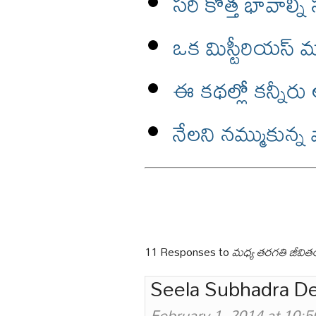
సరి కొత్త భావాల్న
ఒక మిస్టీరియస్ మ
ఈ కథల్లో కన్నీర
నేలని నమ్ముకున్న
11 Responses to
మధ్య తరగతి జీవిత
Seela Subhadra De
February 1, 2014 at 10: