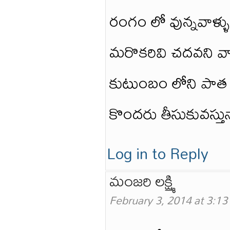
రంగం లో వున్నవాళ్
మరొకరివి చదవని వాళ
కుటుంబం లోని పాత జ
కొందరు తీసుకువస్తున
Log in to Reply
మంజరి లక్ష్మి
February 3, 2014 at 3:1