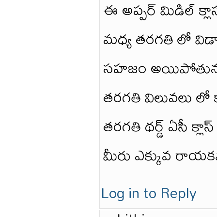
ఈ అప్పర్ మిడిల్ క
మధ్య తరగతి లో విడ
సహజం అయిపోతున్న నే
తరగతి విలువలు లో క
తరగతి థర్డ్ ఏసీ క్ల
మీరు ఎక్కువ రాయకపో
Log in to Reply