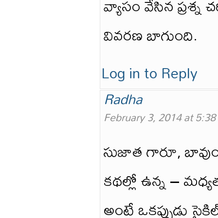
వ్యాసం వేసిన ప్రశ్న చ
వివరణ బాగుంది.
Log in to Reply
Radha
February 3, 2014 at 5:3
సుజాత గారూ, బావుంద
కథల్లో ఉన్న – మధ్
అంటే ఒకప్పుడు సైక