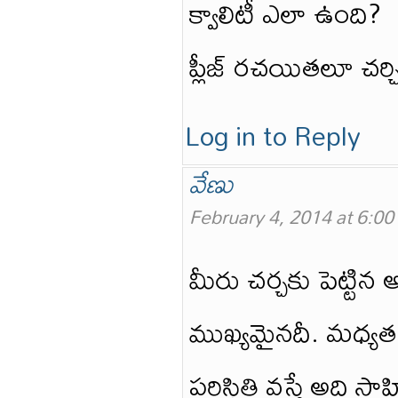
క్వాలిటీ ఎలా ఉంది?
ప్లీజ్ రచయితలూ చర్
Log in to Reply
వేణు
February 4, 2014 at 6:0
మీరు చర్చకు పెట్టి
ముఖ్యమైనదీ. మధ్యత
పరిస్థితి వస్తే అది