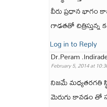
వీరు ప్రధాన భాగం కా
గాఢతతో చిత్రిస్తున్న
Log in to Reply
Dr.Peram .Indirade
February 5, 2014 at 10:
నిజమే మధ్యతరగతి స్థ
మెరుగు కావడం తో 