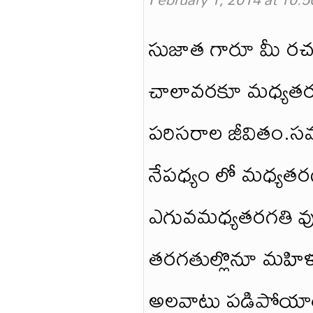
సుజాత గారూ మీ రచ
చాలావరకూ మధ్యతరగత
పరిసరాల జీవితం.సమస
నేపధ్యం లో మధ్యత
ఎగువమధ్యతరగతి వు
తరగతుల్లొనూ మహిళల
అలవాటు పడిపోయారు.ఇ