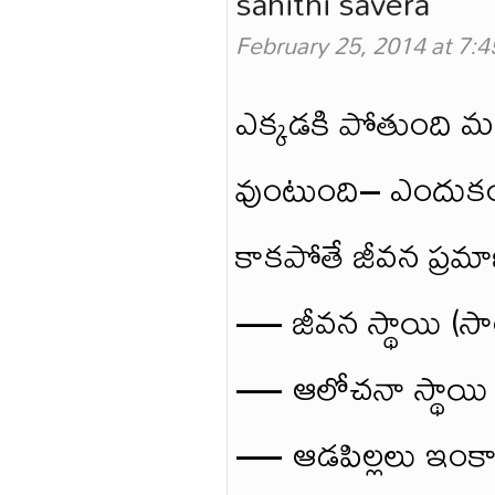
sahithi savera
February 25, 2014 at 7:
ఎక్కడకి పోతుంది 
వుంటుంది– ఎందుకంట
కాకపోతే జీవన ప్రమా
— జీవన స్థాయి (సాం
— ఆలోచనా స్థాయి (న
— ఆడపిల్లలు ఇంకా