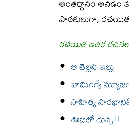
అంతర్థానం అవడం కథా 
పాఠకులుగా, రచయిత
రచయిత ఇతర రచనల
ఆ తెల్లని ఇల్లు
హెమింగ్వే మ్యూ
సాహిత్య సౌరభానిక
ఊబిలో దున్న!!