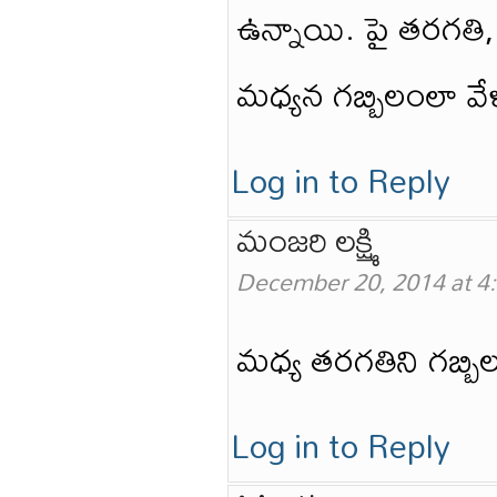
ఉన్నాయి. పై తరగతి
మధ్యన గబ్బిలంలా వే
Log in to Reply
మంజరి లక్ష్మి
December 20, 2014 at 4
మధ్య తరగతిని గబ్బి
Log in to Reply