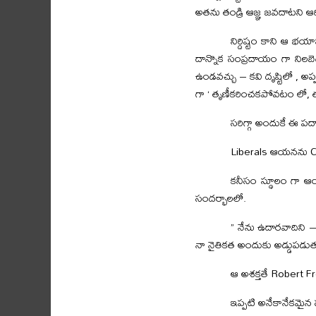
అతను తండ్రి ఆజ్ఞ జవదాటని 
నిర్దిష్టం కాని ఆ భ
దాన్నొక సంప్రదాయం గా నిలబ
ఉండవచ్చు – కవి దృష్టిలో , అప
గా ‘ తృణీకరించకపోవటం లో, త
సరిగ్గా అందుకే ఈ పద్
Liberals ఆయనను Co
కనీసం స్థూలం గా ఆయ
సందర్భాలలో.
” నేను ఉదారవాదిని – 
నా నైతికత అందుకు అడ్డుపడుతు
ఆ అశక్తతే Robert Fros
ఇప్పటి అనేకానేకమైన 