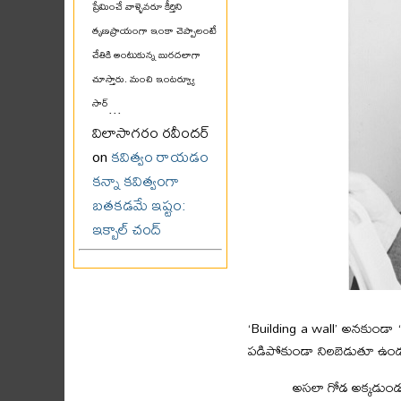
ప్రేమించే వాళ్ళెవరూ కీర్తిని
తృణప్రాయంగా ఇంకా చెప్పాలంటే
చేతికి అంటుకున్న బురదలాగా
చూస్తారు. మంచి ఇంటర్వ్యూ
సార్
...
విలాసాగరం రవీందర్
on
కవిత్వం రాయడం
కన్నా కవిత్వంగా
బతకడమే ఇష్టం:
ఇక్బాల్ చంద్
‘Building a wall’ అనకుండా 
పడిపోకుండా నిలబెడుతూ ఉండట
అసలా గోడ అక్కడుండటం