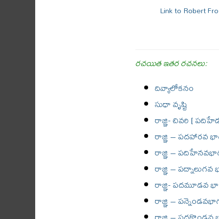
Link to Robert Fr
రచయిత ఇతర రచనలు:
దివ్యాలోకనం
సుధా వృష్టి
రాజ్ఞి- చివరి [ పదిహ
రాజ్ఞి – పదహారవ భ
రాజ్ఞి – పదిహేనవభా
రాజ్ఞి – పద్నాలుగవ
రాజ్ఞి- పదమూడవ భ
రాజ్ఞి – పన్నెండవభా
రాజ్ఞి – పదకొండవ భ