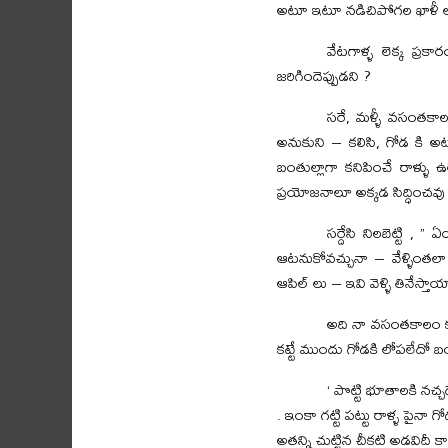
అటూ ఇటూ నడిచిపోగల ఖాళీ ల
వేటగాళ్ళ లెక్క ప్రక
జరిగిందెప్పుడని ?
సరే, మళ్ళీ వసంతకా
అనుకుని – కలిసి, గోడ కి అట
బంతుల్లాగా కనిపించే రాళ్ళు
ప్రయోజనాలూ అక్కడ సిద్ధించవు 
సర్దేసి నిలబెట్టి , 
ఆటనుకోవచ్చునా – వేళ్ళింతలా
ఆపిల్ లు – ఇవి వెళ్ళి తినే
అది నా వసంతకాలం కను
కట్టే ముందు గోడకి లోపలేదో 
‘ పొట్టి భూతాలకి నచ
. ఇంకా గట్టి పట్టు రాళ్ళ పైనా గో
అతన్ని చుట్టిన చీకటి అడవిదీ క