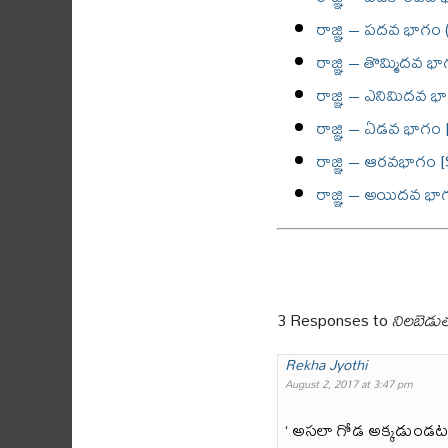
రాజ్ఞి – పదవ భాగం (
రాజ్ఞి – తొమ్మిదవ 
రాజ్ఞి – ఎనిమిదవ భా
రాజ్ఞి – ఏడవ భాగం 
రాజ్ఞి – ఆరవభాగం 
రాజ్ఞి – అయిదవ భాగ
3 Responses to
నిలబెడు
Rekha Jyothi
August 2, 2017 at 3:47 pm
‘ అసలా గోడ అక్కడుండటం 