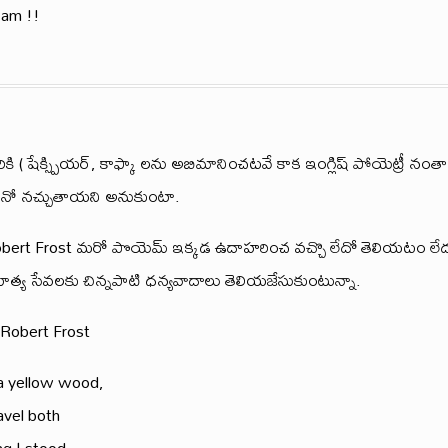
am !!
 గారికి ( షేక్స్పియర్, కాఫ్కా లను అబిమానించటవే కాక ఇంగ్లిష్ పోయెట్రీ నంత
ానో నచ్చుతాయని అనుకుంటా.
 Robert Frost మరో పొయెమ్ ఇక్కడ ఉదాహరించ వచ్చొ లేదో తెలియటం లే
హిత్య సేవలకు చిన్నపాటి ధన్యవాదాలు తెలియజేసుకుంటున్నా.
Robert Frost
 a yellow wood,
avel both
ng I stood