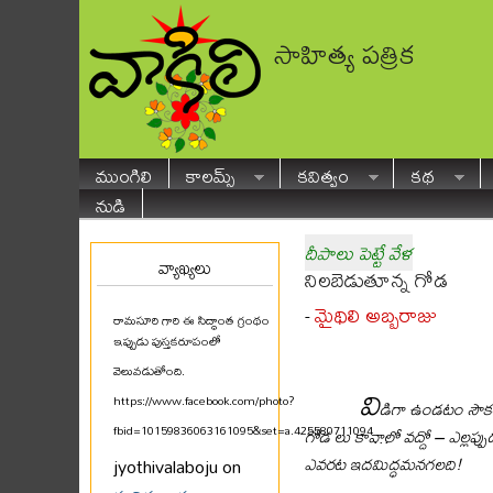
సాహిత్య పత్రిక
ముంగిలి
కాలమ్స్
కవిత్వం
కథ
నుడి
దీపాలు పెట్టే వేళ
వ్యాఖ్యలు
నిలబెడుతూన్న గోడ
మైథిలి అబ్బరాజు
-
రామసూరి గారి ఈ సిద్ధాంత గ్రంథం
ఇప్పుడు పుస్తకరూపంలో
వెలువడుతోంది.
వి
https://www.facebook.com/photo?
డిగా ఉండటం సౌక
fbid=10159836063161095&set=a.425580711094
...
గోడ లు కావాలో వద్దో – ఎల్లప్ప
ఎవరట ఇదమిద్ధమనగలది!
jyothivalaboju on