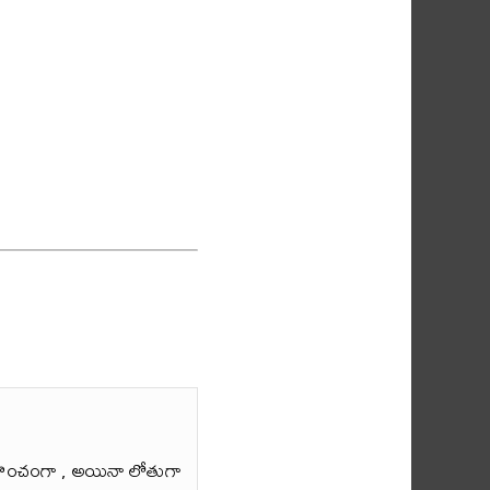
ొంచంగా , అయినా లోతుగా