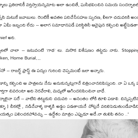
ర్మాలు ప్రతిదానికీ వర్తిస్తాయన్నమాట అలా ఉంచితే, ఘనీభవించిన సమయ సందర్భాల
. కొన్నేసి మటుకే జవాబులు. రెంటికీ అవతల పనిచేసేసహజ స్ఫురణ, లీలగా చదువరికి అం
మీ ఇబ్బంది లేదు – అలాగ సమాధానపడే పరిస్థితినీ ఆవైపున కల్పించి అట్టేపెడతా
hief అది.
యాలలో చాలా – ఇటువంటి ‘గాథ’ లు. మరొక విశేషణం తట్టదు నాకు. Sto
aken, Home Burial…
ో – రాబర్ట్ ఫ్రాస్ట్ ఈ పద్యం గురించి చెప్పమంటే ఇలా అన్నారు.
న్ని కల్పించి ఆ పాత్రలను నేను అనుకున్నట్లుగానే చిత్రించాననిపిస్తుంది. నా ఏ ఒక్క 
ూర్తిగా చివరంటా అది నెరవేరాలి, మధ్యలో ఆగిందనిపించినా బాధే.
పద్యాలైనా సరే – వాటిని తట్టుకుని చదువరి – అనంతం లోకి తూలి పడాలి. చిన్నప్ప
ూ ] చీకట్లో , నడిచేవాళ్ళ కాళ్ళకి అడ్డం పడతాయనే చోట్లనే వదిలిపెడుతుండేవాడి
ా ప్రయత్నం ఫలించకపోవచ్చు – ఉద్దేశం మాత్రం ఎప్పుడూ అదే.నా తులిపి తనం ..”