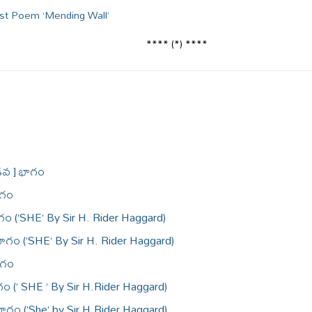
ost Poem ‘Mending Wall’
**** (*) ****
ేడవ ] భాగం
ాగం
గం (‘SHE‘ By Sir H. Rider Haggard)
 భాగం (‘SHE‘ By Sir H. Rider Haggard)
ాగం
గం (‘ SHE ‘ By Sir H.Rider Haggard)
ాగం (‘She‘ by Sir H.Rider Haggard)