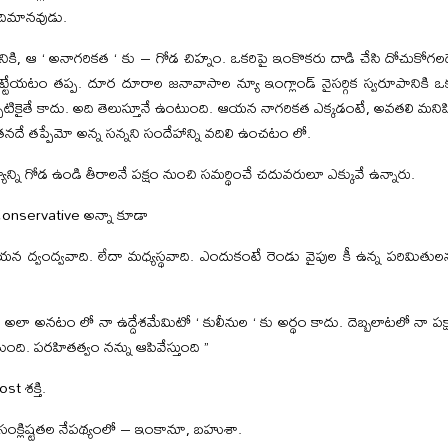
ఆదిమానవుడు.
యానికి, ఆ ‘ అనాగరికత ‘ కు – గోడ చిహ్నం. ఒకరిపై ఇంకొకరు దాడి చేసి దోచుకోగ
ెట్టేయటం తప్ప. దూర దూరాల జనావాసాల న్యూ ఇంగ్లాండ్ నైసర్గిక స్వరూపాన
్పటికైతే కాదు. అది తెలుస్తూనే ఉంటుంది. ఆయన నాగరికత ఎక్కడంటే, అవతలి మనిషి దృ
నదే తప్పేమో అన్న సన్నని సందేహాన్ని వదిలి ఉంచటం లో.
యాన్ని గోడ ఉండి తీరాలనే పక్షం నుంచి సమర్థించే చదువరులూ ఎక్కువే ఉన్నారు.
nservative అన్నా కూడా
న ద్వంద్వవాది. లేదా మధ్యస్థవాది. ఎందుకంటే రెండు వైపుల కీ ఉన్న పరిమితుల
అలా అనటం లో నా ఉద్దేశమేమిటో ‘ కులీనుల ‘ కు అర్థం కాదు. దెబ్బలాటలో నా పక్షాన్
ంది. పరహితత్వం నన్ను ఆపివేస్తుంది ”
t శక్తి.
సంక్లిష్టతల నేపథ్యంలో – ఇంకానూ, బహుశా.