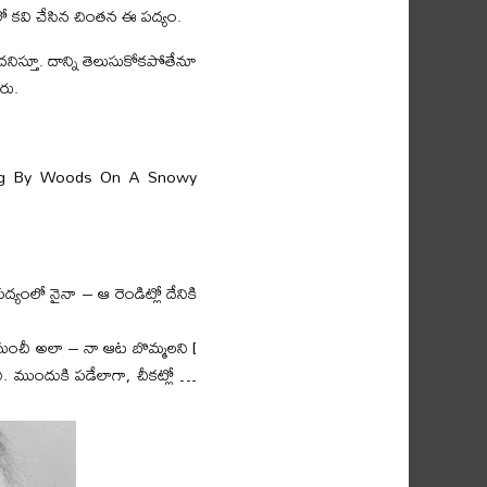
లో కవి చేసిన చింతన ఈ పద్యం.
దనిస్తూ. దాన్ని తెలుసుకోకపోతేనూ
రు.
pping By Woods On A Snowy
పద్యంలో నైనా – ఆ రెండిట్లో దేనికి
టినుంచీ అలా – నా ఆట బొమ్మలని [
ని. ముందుకి పడేలాగా, చీకట్లో …