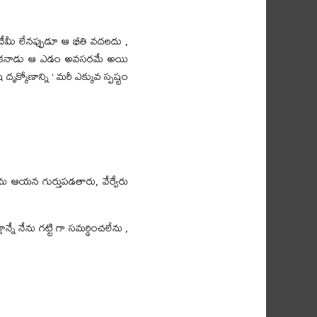
లదేమీ లేనప్పుడూ ఆ భీతి వదలదు ,
ికి ఒకనాడు ఆ ఎడం అవసరమే అయి
క్కోణాన్ని ‘ మరీ ఎక్కువ స్పష్టం
ను ఆయన గుర్తుపడతారు, వేర్వేరు
నే నేను గట్టి గా సమర్థించలేను ,