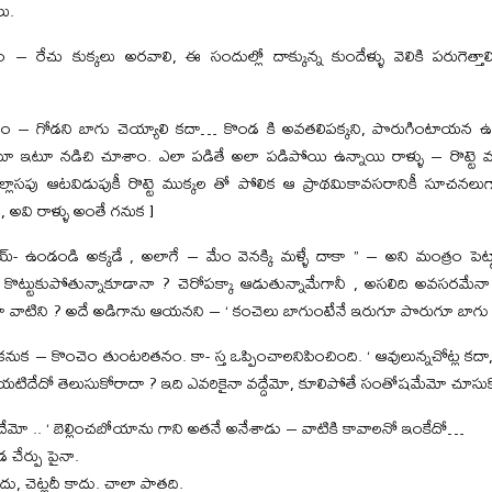
ు.
ారం – రేచు కుక్కలు అరవాలి, ఈ సందుల్లో దాక్కున్న కుందేళ్ళు వెలికి పరుగె
లం – గోడని బాగు చెయ్యాలి కదా… కొండ కి అవతలిపక్కని, పొరుగింటాయన ఉంటే
ూ ఇటూ నడిచి చూశాం. ఎలా పడితే అలా పడిపోయి ఉన్నాయి రాళ్ళు – రొట్టె ముక్క
 ఉల్లాసపు ఆటవిడుపుకీ రొట్టె ముక్కల తో పోలిక ఆ ప్రాథమికావసరానికీ సూచనలు
, అవి రాళ్ళు అంతే గనుక ]
” ఏయ్- ఉండండి అక్కడే , అలాగే – మేం వెనక్కి మళ్ళే దాకా ” – అని మంత్రం పెట్ట
 కొట్టుకుపోతున్నాకూడానా ? చెరోపక్కా ఆడుతున్నామేగానీ , అసలిది అవసరమేనా
స్తాయా వాటిని ? అదే అడిగాను ఆయనని – ‘ కంచెలు బాగుంటేనే ఇరుగూ పొరుగూ బాగ
క – కొంచెం తుంటరితనం. కా- స్త ఒప్పించాలనిపించింది. ‘ ఆవులున్నచోట్ల కదా
బయటిదేదో తెలుసుకోరాదా ? ఇది ఎవరికైనా వద్దేమో, కూలిపోతే సంతోషమేమో చూసు
్చదేమో .. ‘ బెల్లించబోయాను గాని అతనే అనేశాడు – వాటికి కావాలనో ఇంకేదో…
డ చేర్పు పైనా.
ాదు, చెట్లదీ కాదు. చాలా పాతది.