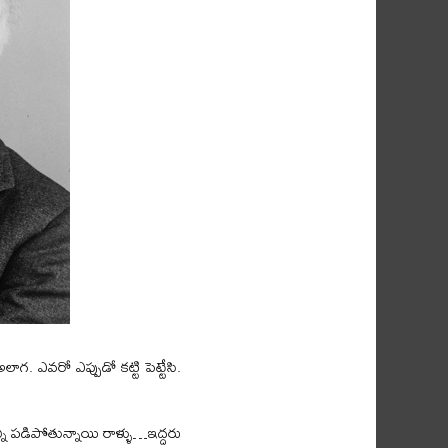
 ఎవరో ఎప్పుడో కట్టి పెట్టేసి.
ని పడిపోతున్నాయి రాళ్ళు…ఇద్దరు