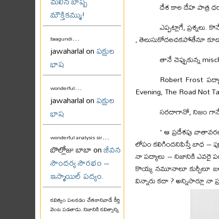
మలిన బాష్ప
దేశ కాల దేహ పాత్ర ధ
మౌక్తికమ్ము!
ఎప్పట్లాగే, ప్రశ్నలు
...
, తెలుసుకోదలచకపోతేనూ కూడా ఏ
baagundi
jawaharlal on
పక్షుల
తానే చెప్పుకున్న misc
భాష
Robert Frost పద్
...
wonderful
Evening, The Road Not T
jawaharlal on
పక్షుల
సరదాగానో, నిజం గానేన
భాష
” ఆ ప్రదేశపు వాతావరణా
...
wonderful analysis sir
లోపం కలిగిందనిపిస్తే బాధ – ప
బొల్లోజు బాబా on
జీవన
నా పద్యాలు – నిజానికి ఎవరై 
సౌందర్య సౌరభం –
కొయ్య నమూనాలూ కుర్చీలూ బళ్ళ
ఇస్మాయిల్ పద్యం.
విన్నారు కదా ? అన్నిసార్లూ న
కవిత్వం పలకడం చేతకానివాడే కీర్తి
వెంట పడతాడు. నిజానికి కవిత్వాన్ని