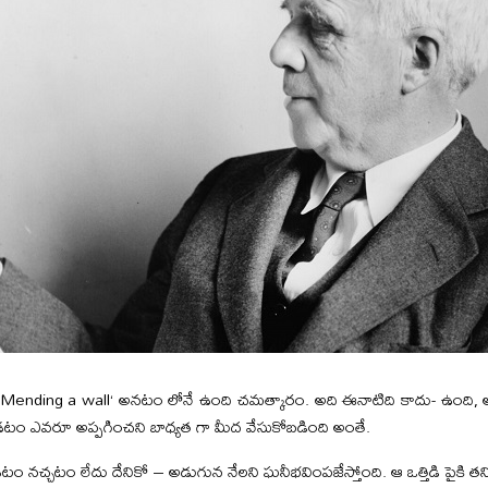
‘Mending a wall‘ అనటం లోనే ఉంది చమత్కారం. అది ఈనాటిది కాదు- ఉంది, అలాగ.
ం ఎవరూ అప్పగించని బాధ్యత గా మీద వేసుకోబడింది అంతే.
 నచ్చటం లేదు దేనికో – అడుగున నేలని ఘనీభవింపజేస్తోంది. ఆ ఒత్తిడి పైకి తన్