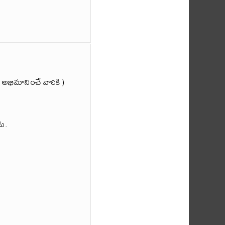
ా అభిమానించే వారికి )
దు.