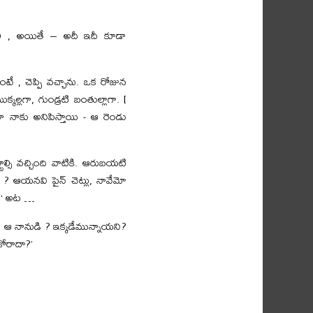
త్తాలి , అయితే – అదీ ఇదీ కూడా
 , చెప్పి వచ్చాను. ఒక రోజున
ల్లగా, గుండ్రటి బంతుల్లాగా. [
గా నాకు అనిపిస్తాయి - ఆ రెండు
ాల్సి వచ్చింది వాటికి. ఆరుబయటి
 ? ఆయనవి పైన్ చెట్లు, నావేమో
ు ‘ అట …
, ఆ నానుడి ? ఇక్కడేమున్నాయని?
కోరాదా?’