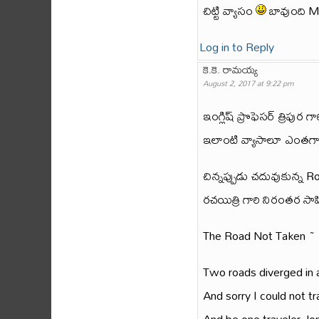
చిట్టి వ్యాసం
బావుంది M
Log in to Reply
కె.కె. రామయ్య
August 2, 2017 at 9:22 pm
ఇంగ్లిష్ ప్రొఫెసర్ త్రిపుర
ఇలాంటి వ్యాసాలూ ఎంతగ
చిన్నప్పుడు చదువుకున్న
రచయిత్రి గారి నిరంతర సా
The Road Not Taken ~ 
Two roads diverged in
And sorry I could not tr
And be one traveler, lo