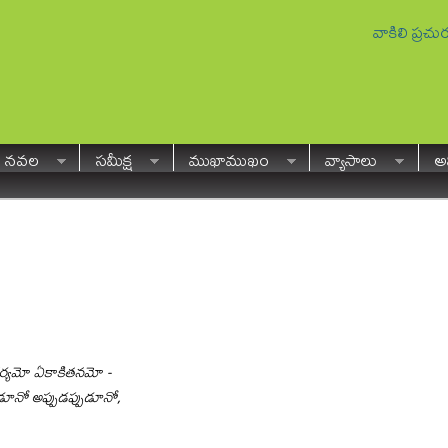
వాకిలి ప్రచ
నవల
సమీక్ష
ముఖాముఖం
వ్యాసాలు
అవ
ర్యమో ఏకాకితనమో -
ుడూనో అప్పుడప్పుడూనో,