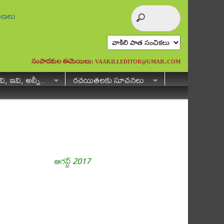
ురణలు
సంపాదకుల ఈమెయిలు:
VAAKILI.EDITOR@GMAIL.COM
ి, ఇవి, అన్నీ..
రచయితలకు సూచనలు
ఆగస్ట్ 2017