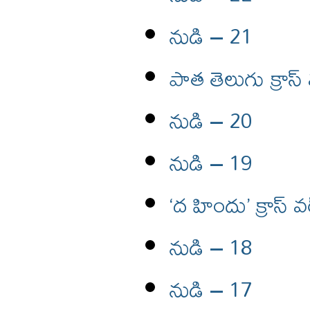
నుడి – 21
పాత తెలుగు క్రాస్
నుడి – 20
నుడి – 19
‘ద హిందు’ క్రాస్ వర
నుడి – 18
నుడి – 17