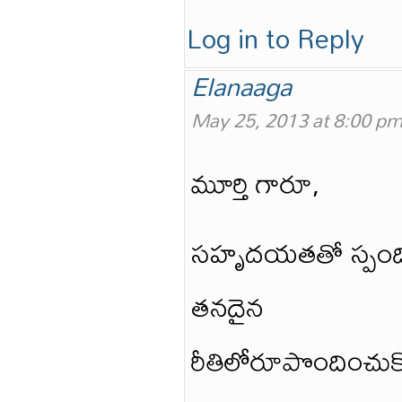
Log in to Reply
Elanaaga
May 25, 2013 at 8:00 p
మూర్తి గారూ,
సహృదయతతో స్పందించ
తనదైన
రీతిలోరూపొందించుకోవాల