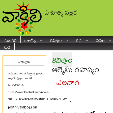
సాహిత్య పత్రిక
ముంగిలి
కాలమ్స్
కవిత్వం
కథ
నవల
నుడి
కవిత్వం
వ్యాఖ్యలు
ఆల్కెమీ రహస్యం
రామసూరి గారి ఈ సిద్ధాంత గ్రంథం
ఎలనాగ
-
ఇప్పుడు పుస్తకరూపంలో
వెలువడుతోంది.
https://www.facebook.com/photo?
fbid=10159836063161095&set=a.425580711094
...
jyothivalaboju on