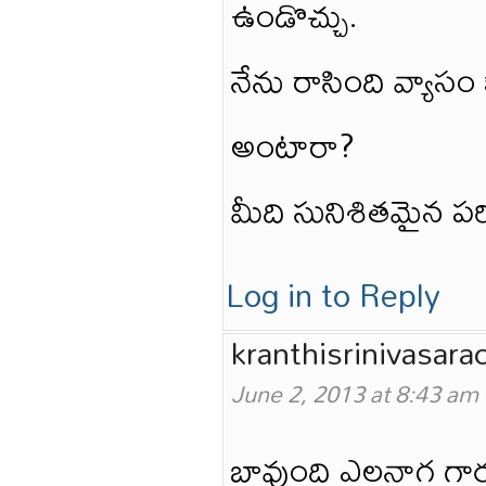
ఉండొచ్చు.
నేను రాసింది వ్యాస
అంటారా?
మీది సునిశితమైన పర
Log in to Reply
kranthisrinivasara
June 2, 2013 at 8:43 am
బావుంది ఎలనాగ గారు