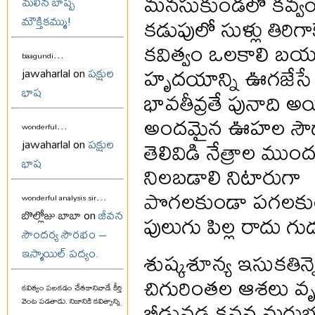
మనసుకుండలో కవ్వం 
మలిన బాష్ప
కడుపులో సుళ్లు తిరిగా
మౌక్తికమ్ము!
కవిత్వం ఒలకాలి బయ
...
baagundi
హృదయాన్ని ఊగజేసే
jawaharlal on
పక్షుల
భాష
భావతీవ్రతే పునాది అ
అందమైన ఊహల సౌ
...
wonderful
తెలివిడి నేత్రాల ముం
jawaharlal on
పక్షుల
భాష
నిలబడాలి నిటారుగా
పొగలకుండా పగలకు
...
wonderful analysis sir
బొల్లోజు బాబా on
జీవన
పులుగు పిల్ల రాదు గు
సౌందర్య సౌరభం –
శుష్కశూన్య ఇసుకతిన్
ఇస్మాయిల్ పద్యం.
చిగురింతల ఆశలు వ
కవిత్వం పలకడం చేతకానివాడే కీర్తి
బీడువడ్డ కవన మరు
వెంట పడతాడు. నిజానికి కవిత్వాన్ని