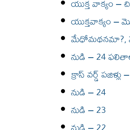
యుక్త వాక్యం – చ
యుక్తవాక్యం – 
మేధోమథనమా?,
నుడి – 24 ఫలిత
క్రాస్ వర్డ్ పజిళ్లు 
నుడి – 24
నుడి – 23
నుడి – 22