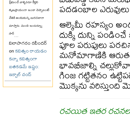
ప్రేమించే వాళ్ళెవరూ కీర్తిని
పదడంబాల ఎరువులు
తృణప్రాయంగా ఇంకా చెప్పాలంటే
చేతికి అంటుకున్న బురదలాగా
ఆల్కెమీ రహస్యం అం
చూస్తారు. మంచి ఇంటర్వ్యూ
దుక్కి దున్ని పండించే
సార్
...
పూల పరుపులు పరచి
విలాసాగరం రవీందర్
మనోమాగాణికి ఆరుతడి 
on
కవిత్వం రాయడం
కన్నా కవిత్వంగా
భావబీజాల్ని చల్లుకోవా
బతకడమే ఇష్టం:
గింజ గట్టితనం ఉట్టిపడ
ఇక్బాల్ చంద్
మొక్కను వరిస్తుంది 
రచయిత ఇతర రచనల