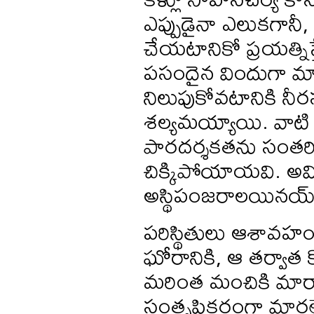
ఎప్పుడైనా ఎలుకగానీ, 
చేయటానికో ప్రయత్నిస్తే
పసందైన విందుగా మార
నిలుపుకోవటానికి నీరసం
శల్యమయ్యాయి. వాటి
పారదర్శకతను సంతరిచ
చిక్కిపోయాయవి. అవి
అస్థిపంజరాలయినయ్
పరిస్థితులు ఆశావహ
ఘోరానికి, ఆ తర్వాత 
మరింత మంచికి మారాయ
సంతృప్తికరంగా మారల