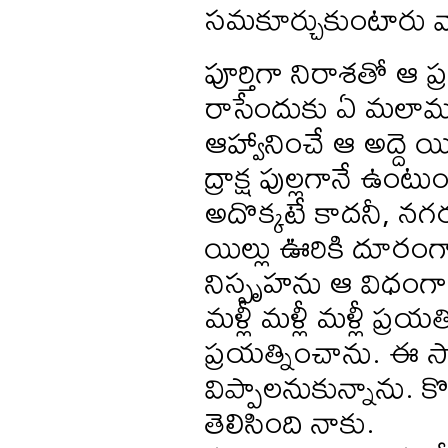
సమకూర్చుకుంటారు వా
పూర్తిగా నిరాశతో ఆ ప
రాసేందుకు ఏ మలామూ 
ఆహ్వానించే ఆ అద్దె 
ద్రాక్ష పుల్లగానే ఉంట
అదొక్కటే కాదనీ, నగర
యిల్లు ఊరికి దూరంగా 
నిస్పృహను ఆ విధంగా 
మళ్లీ మళ్లీ మళ్లీ ప్రయ
ప్రయత్నించాను. ఈ సార
విప్పాలనుకున్నాను. కొ
తెలిసింది నాకు.