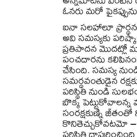
ఓనరు మరో పైకప్పును న
ఐనా సలహాలూ ప్రార్థన
అవి సమస్యకు పరిష్కార
ప్రతిపాదన మొదట్లో 
పంచదారను కలిపినంత
చేసింది. సమస్య నుం
సమర్థవంతుడైన రక్
పరిస్థితి నుండి సులభ
బొక్క పెట్టుకోవాలన
సంరక్షకుణ్ని జీతంతో 
కొనితెచ్చుకోవటమో –
పరిస్థితి దాపురించింద