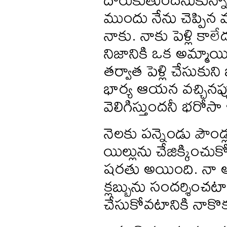
ముందు నేను చెప్పిన 
నాకు. నాకు పెళ్లి కాల
నిజానికి ఒక అమ్మా
తర్వాత పెళ్లి చేసుకున
భార్య ఆయన వచ్చినప్ప
వెలిగిస్తుందనీ భరోసా
నెలకు పన్నెండు పౌండ
యిల్లును చేజిక్కించు
షరతు అయింది. నా అత
క్లబ్బును సందర్శించటాన
చేసుకోవటానికి నాకొ