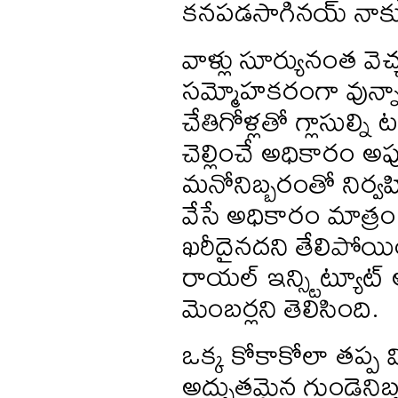
కనపడసాగినయ్ నాకు
వాళ్లు సూర్యునంత వెచ
సమ్మోహకరంగా వున్నా
చేతిగోళ్లతో గ్లాసుల్ని
చెల్లించే అధికారం అ
మనోనిబ్బరంతో నిర్వహ
వేసే అధికారం మాత్రం
ఖరీదైనదని తేలిపోయిం
రాయల్ ఇన్స్టిట్యూట్ 
మెంబర్లని తెలిసింది.
ఒక్క కోకాకోలా తప్ప 
అద్భుతమైన గుండెని