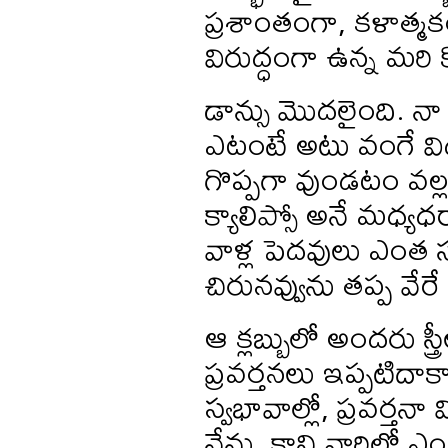
ప్రశాంతంగా, కళాత్మకం
విరుద్ధంగా ఉన్న మరి క
డాన్సు మొదలైంది. న
ఎటంటే అటు వంగే విధ
గొప్పగా వుండటం వల్ల
క్యాలిప్సో అనే మధ్య
వాళ్ల పెదవులు ఎంత 
చిరునవ్వును తప్ప వ
ఆ క్లబ్బులో అందరు స్
ప్రవర్తనలు ఇప్పటిదాకా
స్వభావాల్లో, ప్రవర్త
నేను. కాని వారిలో ఎం