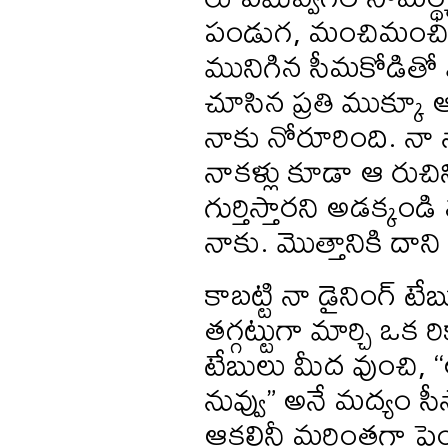
పండుగ, మంచిమంచి 
మునిగిన సీమకోడితో 
చూసిన ప్రతి ముక్కూ 
నాకు నోరూరింది. నా
నాకళ్లు కూడా ఆ రుచిన
గుర్తిస్తారని అడక్క
నాకు. మొత్తానికి దా
కాబట్టి నా డైనింగ్ ట
తగ్గట్టుగా మార్చి ఒక 
టేబులు మీద వుంచి, “అ
నువ్వు” అనే మద్యం స
ఆకలినీ మరింతగా పె