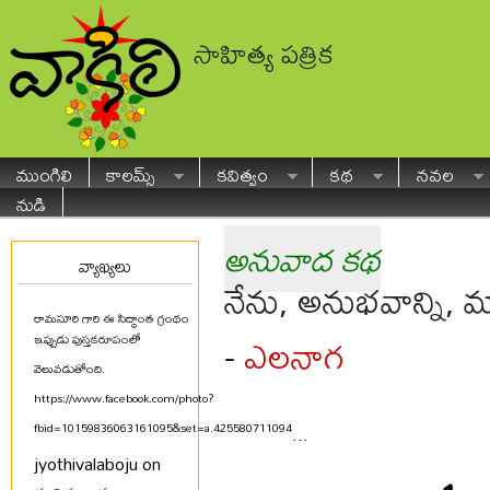
సాహిత్య పత్రిక
ముంగిలి
కాలమ్స్
కవిత్వం
కథ
నవల
నుడి
అనువాద కథ
వ్యాఖ్యలు
నేను, అనుభవాన్ని, మ
రామసూరి గారి ఈ సిద్ధాంత గ్రంథం
ఎలనాగ
-
ఇప్పుడు పుస్తకరూపంలో
వెలువడుతోంది.
https://www.facebook.com/photo?
fbid=10159836063161095&set=a.425580711094
...
jyothivalaboju on