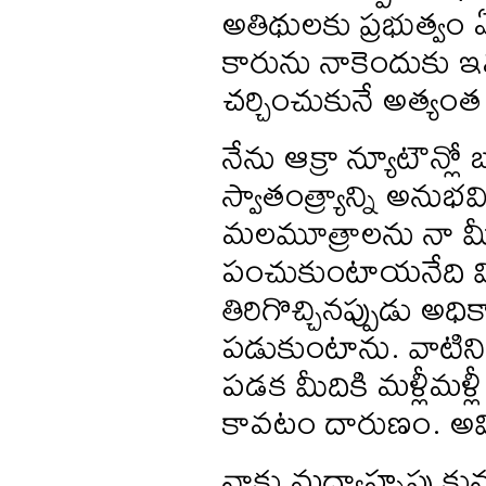
అతిథులకు ప్రభుత్వం
కారును నాకెందుకు ఇ
చర్చించుకునే అత్యంత మ
నేను ఆక్రా న్యూటౌన్ల
స్వాతంత్ర్యాన్ని అన
మలమూత్రాలను నా మీద
పంచుకుంటాయనేది విష
తిరిగొచ్చినప్పుడు అ
పడుకుంటాను. వాటిని ప్
పడక మీదికి మళ్లీమళ్ల
కావటం దారుణం. అవి ఎ
నాకు మధ్యాహ్నపు కున