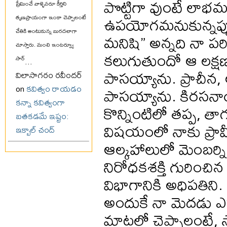
పొట్టిగా వుంటే లాభమన
ప్రేమించే వాళ్ళెవరూ కీర్తిని
ఉపయోగమనుకున్నప్పుడ
తృణప్రాయంగా ఇంకా చెప్పాలంటే
చేతికి అంటుకున్న బురదలాగా
మనిషి” అన్నది నా పర
చూస్తారు. మంచి ఇంటర్వ్యూ
కలుగుతుందో ఆ లక్షణాల 
సార్
...
పాసయ్యాను. ప్రాచీన, ఆధు
విలాసాగరం రవీందర్
పాసయ్యాను. కిరసనాయ
on
కవిత్వం రాయడం
కన్నా కవిత్వంగా
కొన్నింటిలో తప్ప, 
బతకడమే ఇష్టం:
విషయంలో నాకు ప్రావీ
ఇక్బాల్ చంద్
ఆల్కహాలులో మెంబర్న
నిరోధకశక్తి గురించిన
విభాగానికి అధిపతిని.
అందుకే నా మెదడు ఎర
మాటలో చెప్పాలంటే, స్వ