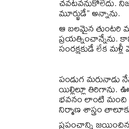
చవటవనుకోలేదు. నిజంగ
మూర్ఖుడే” అన్నాను.
ఆ బలమైన తుంటరి మార్
ప్రయత్నించాన్నేను. 
సంరక్షకుడే లేక మళ్లీ 
పండుగ మరునాడు నేన
యిల్లిల్లూ తిరిగాను. 
భవనం లాంటి మంచి ఇల
నిర్మాణ శాస్త్రం త
ప్రపంచాన్ని జయించ