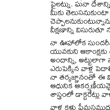
పైలట్ను. ఘనా దేశాన్
మీకు తెలుసనుకుంటా.
చెప్పాలనుకుంటున్నా
వీక్షణాన్ని విసురుతూ 
నా ఊహాలోక సుందరీమణ
యువకుని ఆకాంక్షకు తగ
అందాన్ని, అట్టులాగ
ఎరుపెక్కిన వాళ్ల పెదా
నా తర్కజ్ఞానంతో ఈ 
ఆధునిక ఆకర్షణీయమైన ప
శాస్త్రంలో డాక్టరేట్లు వాళ
వాళ్ల కళ్లు ప్రేమసమ