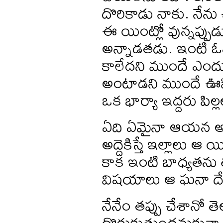
దొరికాడు నాకు. నేను 
ఈ యింట్లో వున్నప్ప
అన్నాడతడు. ఇంటి ఓన
కాలేదని ముందే ఎందు
అంటాడని ముందే ఊహిస్త
ఒక భార్యా ఇద్దరు పిల్ల
ఏది ఏమైనా ఆయన అన్న
అద్దెకిస్తే ఇల్లాలు
కాక ఇంటి బాధ్యతను 
విషయాలు ఆ ఘనా దేశ
నేనేం తప్పు చేశానో తె
దొరుకుతుందనుకున్నాన