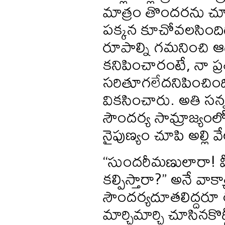
మాత్రం తొందరను చూపక
పక్కన కూచోవలసిందిగా
రూపాల్ని గమనించి ఆ
కనిపించారంటే, నా ప్ర
సరితూగలేదనిపించింద
వికసించారు. అతి సన్న
సౌందర్య సామ్రాజ్యం
నైపుణ్యం చూపి అల్లి వేల
“సుందరీమణులారా! మీ 
కల్పిస్తారా?” అనే వాక
సౌందర్యదూతలిద్దరూ ఠ
మార్చిమార్చి చూసినకొద