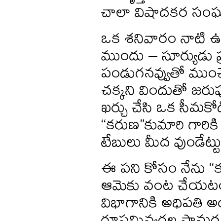
చాలా విషాదకర సంఘ
ఒక శనివారం నాటి 
ముందు – సూర్యుడు 
పండుగనవ్వుతో ముంచె
చక్కని విందుతో జరుప
ఖర్చు చేసి ఒక సీమకోడ
“కరుణ”కుమారి గారికి
టేబులు మీద వుండేట్
ఈ పని కోసం నేను “
ఆమెకు వంట చేయటం బ
విభాగానికి అధిపతి అ
రూపమివ్వగల సామర్థ్