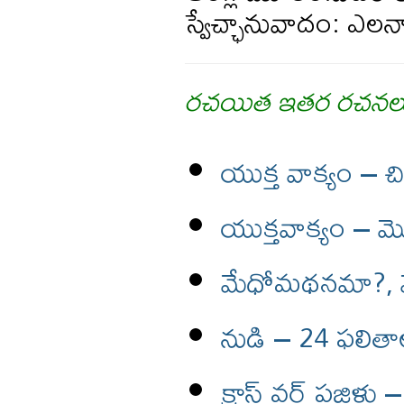
స్వేచ్ఛానువాదం: ఎల
రచయిత ఇతర రచనల
యుక్త వాక్యం – చ
యుక్తవాక్యం – 
మేధోమథనమా?,
నుడి – 24 ఫలిత
క్రాస్ వర్డ్ పజిళ్లు 