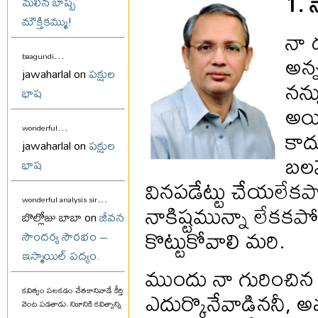
1. 
మలిన బాష్ప
మౌక్తికమ్ము!
నా డ
...
అన్న
baagundi
jawaharlal on
పక్షుల
నన్
భాష
అయి
...
కాద
wonderful
jawaharlal on
పక్షుల
బలమ
భాష
వినపడేట్టు చేయల
...
wonderful analysis sir
నాకిష్టమున్నా లేకక
బొల్లోజు బాబా on
జీవన
కొట్టుకోవాలి మరి.
సౌందర్య సౌరభం –
ఇస్మాయిల్ పద్యం.
ముందు నా గురించిన ప
ఎదుర్కొనేవాడిననీ, అ
కవిత్వం పలకడం చేతకానివాడే కీర్తి
వెంట పడతాడు. నిజానికి కవిత్వాన్ని