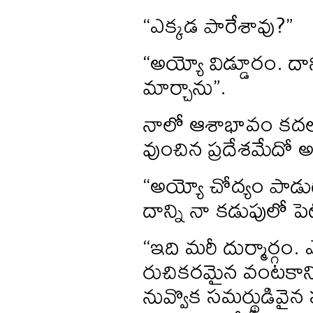
“ఎక్కడ పారేశావు?”
“అయ్యో విడ్డూరం. దాన
మార్చాను”.
నాలో ఆశాభావం కదలాడ
వుంచిన ప్రదేశమేదో అ
“అయ్యో చోద్యం పాడ
దాన్ని నా కడుపులో ప
“ఇది మరీ దుర్మార్
రుచికరమైన వంటకానికీ మ
నువ్వొక సమర్థుడివైన