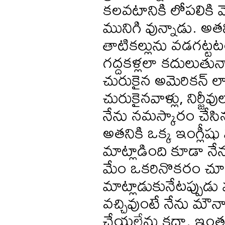
కలవటానికి లోపలికి
మునిగి వున్నాడు. అత
తాటికల్లును వడగట్ట
గద్దకళ్లలా కదులుతు
చురుకైన అమెరికన్ లా
చురుకైనవాళ్లు, నిర్జ
నేను నమస్కారం చేసిన
అతనికి ఒక్క ఇంగ్లీష
మాట్లాడింది కూడా నే
మేం ఒకరినొకరం చూసుక
మాట్లాడుకునేటప్పు
వచ్చివుంటే నేను మౌనా
చేయలేను కదా. ఇంతల