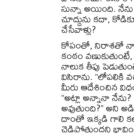
సున్నా అయింది. నేను 
చూద్దును కదా, కోడికూ
చేసేవాళ్లు?
కోపంతో, నిరాశతో నా 
కంఠం వణుకుతుంటే, 
నాలుక తీపు పెడుతుంటే,
విసిరాను. “లోపలికి వ
మీరు ఆదేశించిన విధం
“అట్లా అన్నానా నేన
అవుతుంది?” అని అడి
దాంతో ఇక్కడి గాల
చెడిపోతుందని భావించ