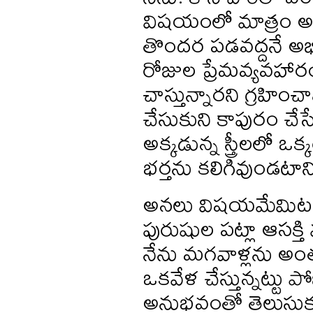
విషయంలో మాత్రం అంద
తొందర పడవద్దనే అభిప
రోజుల ప్రేమవ్యవహార
చాస్తున్నారని గ్రహించ
చేసుకుని కాపురం చేస
అక్కడున్న స్త్రీలలో
భర్తను కలిగివుండటానిక
అనలు విషయమేమిటంటే, ఎ
పురుషుల పట్లా ఆసక్
నేను మగవాళ్లను అంత
ఒకవేళ చేస్తున్నట్టు ప
అనుభవంతో తెలుసుకు