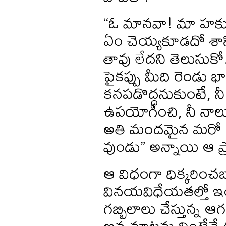
“ఓ మానవా! మా హక్క
ఏం చెయ్యకూడదో శాస
తావు లేదని తెలుసుకో
పైకప్పు మీది రెండు భ
కనపడొద్దనుకుంటే, నీ 
ఉపయోగించి, నీ నాలుగ
అతి మందమైన మరో కప్
వుండు” అన్నాయి ఆ ప్
ఆ విధంగా ధిక్కరిం
వినయవిధేయతల్తో ఇం
గబ్బిలాలు చేస్తున్న
అన్నమాటను వింటేనే