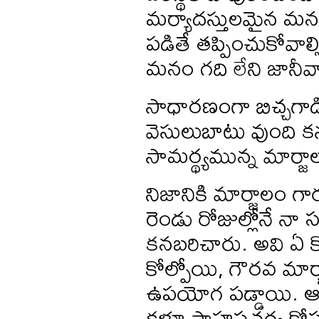
మర్యాదస్తులమైన మనక
పడితే తప్పించుకోవాల
మనం గది లేని జానీవా
సాధారణంగా బిచ్చగాడి
వెసులుబాటు వుంది కన
సామర్థ్యమున్న మార్జ
నిజానికి మార్జాలం గ
రెండు రోజుల్లోనే నా స
కనబరిచారు. అవి ఏ కొ
కోల్పోయి, గౌరవ మార్జ
ఉపయోగ పడ్డాయి. ఆ
కళ్లూ సాహసచర్య కోసం