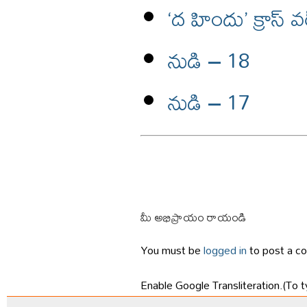
‘ద హిందు’ క్రాస్ వర
నుడి – 18
నుడి – 17
మీ అభిప్రాయం రాయండి
You must be
logged in
to post a c
Enable Google Transliteration.(To t