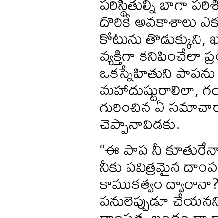
పరిస్థితుల్ని బాగా పర
దొరికే అవకాశాలు ఎక్క
కోటును తొడుక్కుని, ఖర
వ్యక్తిగా కనిపించేలా
ఒకస్నేహితుని పాపను న
మహాదుష్టురాలిలా, గయ్య
గురించిన ఏ సమాచారా
చెప్పానావిడకు.
“ఈ పాప నీ కూతురేనా
నీకు పవిత్రమైన దాంపత
కాముకత్వం ద్వారానా?”
పనులెప్పుడూ చేయనని
దాంపత్య బంధం ద్వారాన