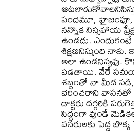
ఆటలాడుకోవాలనిపిస్తు
పందెమూ, హైజంపూ, పో
నన్నొక నిస్సహాయ ప్ర
ఉండదు. ఎందుకంటే 
శిక్షణనిస్తుంది నా
అలా ఉండనివ్వవు. కొన్
పడతాయి. వేరే సమయాల్
శబ్దంతో నా మీద పడి,
భరించరాని వాసనతో నన
డాక్టరు దగ్గరికి పరుగ
సిద్ధంగా వుండే మెడి
వనరులకు పెద్ద బొక్క 