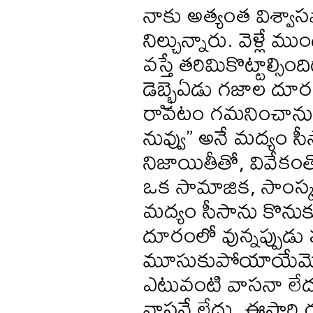
నాకు అత్యంత విశ్వాస
నిల్చున్నారు. వెళ్లే మ
వస్తే తరిమికొట్టాల్సిం
డెబ్భైఏడు గజాల దూ
రావటం గమనించాను. ఈ
నువ్వు” అనే మద్యం సీ
నిజాయితీతో, వివేకంతో 
ఒక సామాజిక, సాంస్క
మద్యం సీసాను కొనుక్
దూరంలో వున్నప్పుడు ప
మూసుకుపోయాయేమోనను
ఎటువంటి వాసనా లేదు.
వాసనే లేదు. ఈసారి గట్