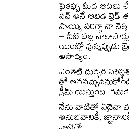
పైకప్పు మీద ఆటలు లేన
సన్ అనే ఆవిడ బ్రెడ
పొయ్యి సరిగ్గా నా న
– వీటి వల్ల చాలాసార్లు
యింట్లో వున్నప్పుడు 
అసాధ్యం.
ఎంతటి దుర్భర పరిస్
తో అనవచ్చుననుకోండి
క్రీమ్ యిస్తుంది. 
నేను వాటితో ఏదైనా మ
అనుభవానికీ, జ్ఞానాని
వాటితో.