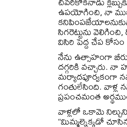
చివరికొకనాడు క్లబ్బ
ఉపయోగించి, నా ముఖ
కనిపింపజేయాలనుకున్న
సిగరెట్టును వెలిగిం
విసిరి పెద్ద చేప కో
నేను ఉత్సాహంగా బీర
దగ్గరికి వచ్చారు. 
మర్యాదపూర్వకంగా
గంతులేసింది. వాళ్ల న
ప్రపంచమంత అర్థముంద
వాళ్లలో ఒకామె నిల్చ
“మిమ్మల్నెక్కడో చూసి