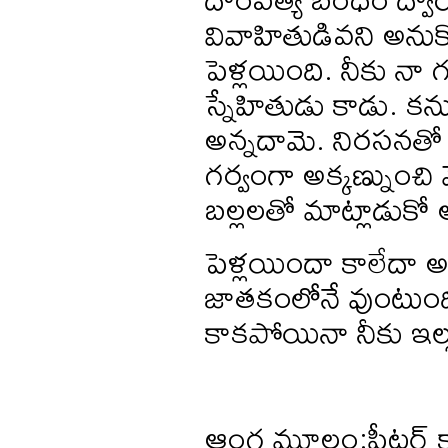
వివాహితుడివని అనుక
పెళ్లయింది. నీకు నా గ
స్నేహితుడు కాడు. కనుక
అన్నదామె. నిరసనతో న
గర్వంగా అక్కణ్నుంచి వ
బల్లలతో మాట్లాడుకో అ
పెళ్లయిందా కాలేదా అ
జాతకంలోనే వుంటుంది 
కాకపోయినా నీకు ఇల్
ఆంగ్ల మూలం:పీటర్ క