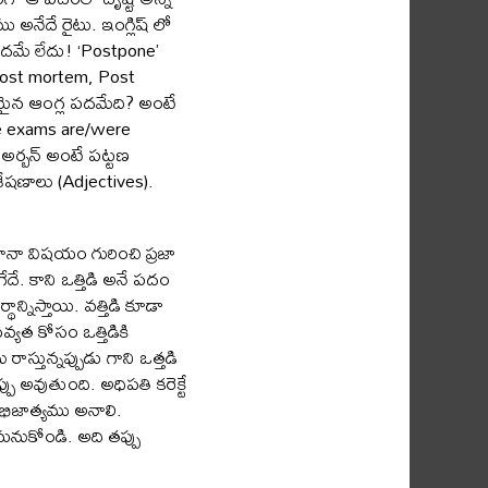
అనేదే రైటు. ఇంగ్లిష్ లో
పదమే లేదు! ‘Postpone’
Post mortem, Post
ధమైన ఆంగ్ల పదమేది? అంటే
he exams are/were
ర్బన్ అంటే పట్టణ
ేషణాలు (Adjectives).
ానా విషయం గురించి ప్రజా
ేదే. కాని ఒత్తిడి అనే పదం
న్నిస్తాయి. వత్తిడి కూడా
్యత కోసం ఒత్తిడికి
ాస్తున్నప్పుడు గాని ఒత్తడి
్పు అవుతుంది. అధిపతి కరెక్టే
ఆభిజాత్యము అనాలి.
మనుకోండి. అది తప్పు