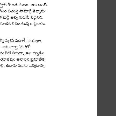
్తారు కొంత మంది. ఆది అంటే
సం సమస్త సామాగ్రి తెచ్చాను”
సామగ్రి అన్న పదమే సరైనది.
రమాణిక నిఘంటువుల ప్రకారం
ీ సరైన పదాలే. ఉయ్యాల,
ి వార్తాపత్రికల్లో
నీటి తీరువా, అని గర్భిణిని
మళయాళము అనాలని ప్రమాణిక
డింది. ఉదాహరణను ఇవ్వటాన్ని