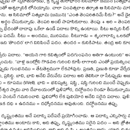
నప్పుడు నా స్నేహితుడొకడు, శ్రీ కృష్ణ తులాభారం సినిమాలో జమున (సత్యభా
ంతో ఆశ్చర్యానికి లోనయ్యాను. చాలా సంవత్సరాల తర్వాత ఆ సినిమాను చూస
ంచాను. ఆ సినిమాలో సత్యభామ (జమున) “ఎంత తెంపరితనమే నీకు?” అనే 
గా అర్థం చేసుకున్నాడు. తెంపరి అంటే సాహసికురాలు. తెంపు + అరి = తెం
 భేదంతో దాదాపు ఒకేలా ఉండే పదాలు కొన్ని ఉంటాయి. నీటు అన్నది నీట్ 
ెలుగు పదమే. నీటు = అందము, మురిపము. నీటుగాడు = శృంగారాన్ని ఒల
ది ‘తొందర’ లాగ వినిపించే పదం. తందర = కునికిపాటు. తంద్ర అని కూ
వేరు పదాలు. “ఆయన గారి కవిత్వంలో పదగుంఫనం అతిగా ఉంటుంది” అన
ించుట. “వాళ్ల ఇంట్లోని గొడవల గురించి కూపీ లాగాలని ఎంతో ప్రయత్ని
పుడు గుంభనము = తేటతెల్లముగా లేకపోవుట. ప్రణతి, ప్రణుతి కూడా వేర్వేర
 ప్రసిద్ధి. బావి, భావి అనేవి వేరువేరు పదాలు అని తెలిసినా రాసేటప్పుడు అ
 కూపము (Well). భావి = భవిష్యత్తు. షష్టి , షష్ఠి గురించి ముందే చెప్పుకున
కటేశ్వర స్వామి వారి దేవాలయంలో పుళిహోర, దద్దోజనం రెండూ తీసుకున్నాము
ి వెంటనే గమనించాలి. పులిహోర లేక పులియోర అనేవి సరైన పదాలు. పుళి
. ఇక దధి + ఉదనము = దధ్యోదనము అవుతుంది. దద్ధోజనము తప్పు.
 దృష్ట్యంతము అనే పదాన్ని పదేపదే ప్రయోగించాడు. ఆ పదాన్ని ఎన్నిసార్లు మ
తము అంటారు కాని, అది తప్పు, దృష్ట్యంతము సరైన పదం – అని శ్రోతలక
ికగా ఉన్నట్టు అనిపించింది. కాని అది దృష్టి + అంతము కాదు. యాదృచ్ఛి