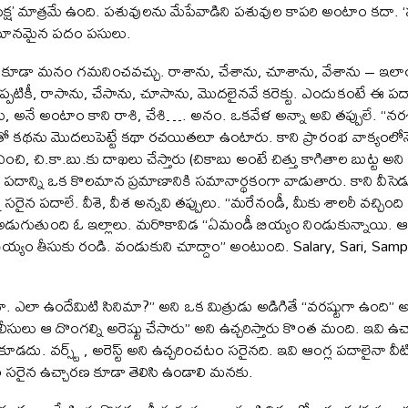
ేక్ష’ మాత్రమే ఉంది. పశువులను మేపేవాడిని పశువుల కాపరి అంటాం కదా. ‘పస
మానమైన పదం పసులు.
కూడా మనం గమనించవచ్చు. రాశాను, చేశాను, చూశాను, వేశాను – ఇలాంటి 
ప్పటికీ, రాసాను, చేసాను, చూసాను, మొదలైనవే కరెక్టు. ఎందుకంటే ఈ
ేసి, అనే అంటాం కాని రాశి, చేశి…. అనం. ఒకవేళ అన్నా అవి తప్పులే. “నర
ాలతో కథను మొదలుపెట్టే కథా రచయితలూ ఉంటారు. కాని ప్రారంభ వాక్యంలోన
చించి, చి.కా.బు.కు దాఖలు చేస్తారు (చికాబు అంటే చిత్తు కాగితాల బుట్ట
 పదాన్ని ఒక కొలమాన ప్రమాణానికి సమానార్థకంగా వాడుతారు. కాని వీసె
 సరైన పదాలే. వీశె, వీశ అన్నవి తప్పులు. “మరేనండీ, మీకు శాలరీ వచ్చింద
డుగుతుంది ఓ ఇల్లాలు. మరొకావిడ “ఏమండీ బియ్యం నిండుకున్నాయి. ఆఫీ
్ల బియ్యం తీసుకు రండి. వండుకుని చూద్దాం” అంటుంది. Salary, Sari, Samp
 కదా. ఎలా ఉందేమిటి సినిమా?” అని ఒక మిత్రుడు అడిగితే “వరష్టుగా ఉంద
సులు ఆ దొంగల్ని అరెష్టు చేసారు” అని ఉచ్చరిస్తారు కొంత మంది. ఇవి ఉ
దు. వర్స్ట్ , అరెస్ట్ అని ఉచ్చరించటం సరైనది. ఇవి ఆంగ్ల పదాలైనా 
రైన ఉచ్చారణ కూడా తెలిసి ఉండాలి మనకు.