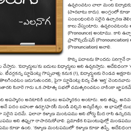
ఉచ్చరించటం చాలా మంది విద్యాధిక
(పొరబాటు కాదు). ఆంగ్లంలో కూడా
సంబంధించిన సరైన ఉచ్చారణ తెల
కాలు వేస్తుంటారు. ఉచ్చరించటంను ఆం
(Pronounce) అంటాము. కాని ఉచ్చ
ప్రొనౌన్సియేషన్ (Pronounciation
(Pronunciation) అనాలి.
కొన్ని పదాలను కొందరు సరిగ్గానే రాస
స్తారు. ‘విద్యార్థులు’కు బదులు విధ్యార్థులు అని ఉచ్చరిస్తారు. అదేవిధంగ
ీచర్లకన్న స్టూడెంట్లు గొప్పవాళ్లు కనుక (!), విద్యార్థులకు రెండవ అక్షరానిక
తొలగించటం జరుగుతుందని, పైగా స్టూడెంట్లు విద్య చేత ‘ఆర్తి’ చెందినవార
ుకుతారని సినారె గారు ఒక సాహిత్య సభలో చమత్కరించటం నాకింకా జ్ఞాపకమ
 అపస్మారం అనటానికి బదులు అపస్మారకం అంటారు. అది తప్పు. అనవసర
ే పదం బహుశా ఉర్దూ/ఫారసీ నుండి వచ్చిన అన్యదేశ్యం. ఆ భాషల్లో దుబ
 సరైన పదమే. ఫలానా కళ్యాణ మంటపము అని బోర్డు మీద రాసి ఉన్నదనుక
అని తప్పుగా రాసారనుకోవాలి. ప్రమాణిక నిఘంటువుల్లో మండపము అన
 కూడా ఉంది. ‘కళ్యాణ మంటపములో’ కళ్యాణ కూడా తప్పే. అదేవిధంగా అప