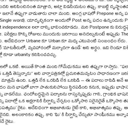
దని అనిపించినంత మాత్రాన, అట్లా విడదీయటం తప్పు. కాబట్టి దృష్టాంతము 
ా ఇలానే తప్పుగా వాడుతారు చాలా మంది. ఆంగ్ల భాషలో Prepone అన్న 
 (Single word). యాదృచ్ఛికంగా అందులో Post అన్న పదం ఉన్నందుకు 
t independence లలా దాన్ని భావించకూడదు. మరి Postpone కు విరుద్
 పరీక్షలు కొన్ని రోజులు ముందుకు జరిగాయి అనదల్చుకుంటే అప్పుడు T
ది. అదేవిధంగా Urbane కూ Urban కూ మధ్య ఎటువంటి సంబంధం లేదు. అ
 ‘మాటతీరులో, వ్యవహారంలో మర్యాదగా ఉండే’ అని అర్థం. ఇవి రెండూ విశ
లో కూడా urbanity కనిపించవచ్చు.
లలో ఒకటి. అయితే కొంత మంది గోమేధుకము అని తప్పుగా రాస్తారు. “ఫల
త్తిడి తెస్తున్నారు” అని వార్తాపత్రికల్లో ప్రచురితమవ్వటం సాధారణంగా జరిగ
 మాత్రమే ఉంది. ఒత్తడి లేక ఒరపిడి లేక ఒరిపిడి – ఈ పదాలు రాపిడి అనే అర్థా
న పదం మన భాషలో బాగా పాతుకునిపోయి స్థిరపడింది కనుక, ఇప్పుడు భాషాసవ
ి వాడలేము. ఛందోబద్ధమైన పద్యాలను రాస్తున్నప్పుడు గాని, గ్రాంథిక భాషను ర
పదాల్లో ఒక అక్షరానికి దీర్ఘాన్ని చేర్చటం ఒక్కోసారి సరైనదైతే ఒక్కొసారి తప
ధిపత్యము’ రైటు. అదేవిధంగా అభిజాతుడు రైటే కాని, అభిజాత్యము తప్పు. 
. అలంకారికం తప్పు. కాని ‘ఘి’ కి దీర్ఘాన్ని చేర్చుతూ సాంఘీకము అన్నా
ే రైటు.