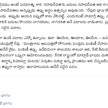
దైవము అంటే పరమాత్మ. కాని ‘రసాధిదేవత’కు బదులు రసాదిదేవత అని రాస
దిదేవతలు అన్నప్పుడు తప్పు అర్థం ఉత్పన్నం అవుతుంది. “దేవుని పూజ కో
డు. అప్పుడు ఆయన పప్పులో కాలు వేసినట్టే. ఎందుకంటే సామాగ్రి తప్పు. 
ానికి బదులు కొందరు నాగరకులు, నాగరకత అనే పదాలను వాడుతారు. ప్
ే సరైన పదాలు.
గా ఉండే పదాలు ఎన్నో ఉన్నాయి. ఉదా: ఊయెల, ఊయాల, ఊయేల – ఇవన్న
ుల్లో లేవు. “మంత్రిగారు ఆసుపత్రిలో రోగులకు పండ్లను పంపిణీ చేసారు” అన
ేదే రైటు. పంపిణీ తప్పు. ఇదేవిధంగా శాలువను శాలువా అని, నీటి తీరువను 
ాపరంగా ఒప్పుగా ఆమోదించబడదు. కేరళ రాష్ట్రంలో మాట్లాడే భాషను 
 అర్థాన్ని వివరిస్తూ ‘మలయ’ పర్వతం చుట్టూ ఉన్న ప్రాంతము అని చెప్పబ
ప్పుగా రాస్తారు. ఉదాహరించుట అనేదే సరైన పదం.
రి భాగం
టి భాగం