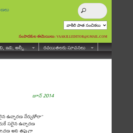
ురణలు
సంపాదకుల ఈమెయిలు:
VAAKILI.EDITOR@GMAIL.COM
ి, ఇవి, అన్నీ..
రచయితలకు సూచనలు
జూన్ 2014
రైన ఉచ్ఛారణ నేర్చుకోరా”
రుకే సరైన ఉచ్చారణ
ఛారణ అని తప్పుగా