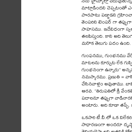
నేను హైస్కూల్లో చదువుతున్
మాట్లాడిందని చెప్పటంతో ఎ
పొరపాటు పడ్డాడని గ్రహి
తెంపరిని టెంపర్ గా తప్పు
సాహసము. ఇదేవిధంగా స్వల్ప
తలపిస్తుంది. కాని అది త
మరొక తెలుగు పదం ఉంది. ఇ
గుంఫనము, గుంభనము వేర్
మాటలను కూర్చుట లేక గుప్ప
గుంభనంగా ఉన్నారు” అన్నప్
నమస్కారము. ప్రణుతి = వాసి,
చేసినవాళ్లం అవుతాము. బావి =
ఆరవ. “తిరుపతిలో శ్రీ వేం
పదాలనూ తప్పుగా వాడినారన
అంటారు. అది కూడా తప్పే
ఒకసారి టీ.వీ.లో ఒక విలేకరి
సాధారణంగా అందరూ దృష్టాం
తెలియజెప్పాలని అతనికి కోర