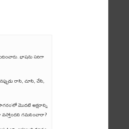
ించారు. భాషను సరిగా
పుడు రాసి, చూసి, చేసి,
సాగరం’లో మొదటి అక్షరాన్ని
డా వస్తోందని గమనించారా?