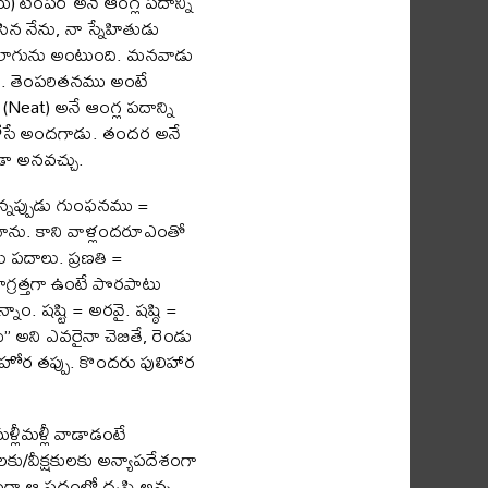
మ) టెంపర్ అనే ఆంగ్ల పదాన్ని
ిన నేను, నా స్నేహితుడు
డైలాగును అంటుంది. మనవాడు
పరి. తెంపరితనము అంటే
(Neat) అనే ఆంగ్ల పదాన్ని
కబోసే అందగాడు. తందర అనే
డా అనవచ్చు.
్నప్పుడు గుంఫనము =
ంచాను. కాని వాళ్లందరూఎంతో
ు పదాలు. ప్రణతి =
జాగ్రత్తగా ఉంటే పొరపాటు
్నాం. షష్టి = అరవై. షష్ఠి =
” అని ఎవరైనా చెబితే, రెండు
హోర తప్పు. కొందరు పులిహార
ళ్లీమళ్లీ వాడాడంటే
ు/వీక్షకులకు అన్యాపదేశంగా
కంగా ఆ పదంలో దృష్టి అన్న