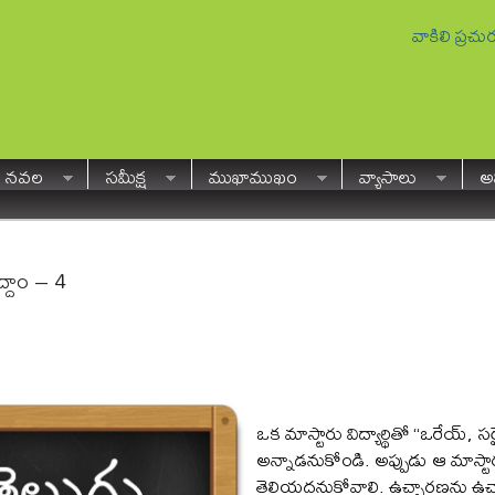
వాకిలి ప్రచ
నవల
సమీక్ష
ముఖాముఖం
వ్యాసాలు
అవ
్దాం – 4
ఒక మాస్టారు విద్యార్థితో “ఒరేయ్, స
అన్నాడనుకోండి. అప్పుడు ఆ మాస్టా
తెలియదనుకోవాలి. ఉచ్చారణను ఉచ్