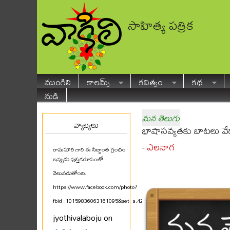
సాహిత్య పత్రిక
ముంగిలి
కాలమ్స్
కవిత్వం
కథ
నుడి
మన తెలుగు
వ్యాఖ్యలు
భాషాసవ్యతకు బాటలు వేద
ఎలనాగ
-
రామసూరి గారి ఈ సిద్ధాంత గ్రంథం
ఇప్పుడు పుస్తకరూపంలో
వెలువడుతోంది.
https://www.facebook.com/photo?
fbid=10159836063161095&set=a.425580711094
...
jyothivalaboju on