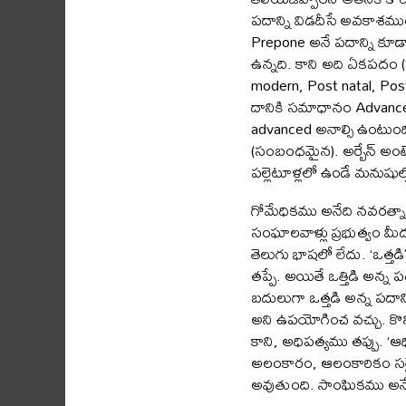
పదాన్ని విడదీసే అవకాశముం
Prepone అనే పదాన్ని కూడ
ఉన్నది. కాని అది ఏకపదం
modern, Post natal, Pos
దానికి సమాధానం Advance.
advanced అనాల్సి ఉంటుం
(సంబంధమైన). అర్బేన్ అంటే
పల్లెటూళ్లలో ఉండే మనుషుల్
గోమేధికము అనేది నవరత్నా
సంఘాలవాళ్లు ప్రభుత్వం మీద ఒ
తెలుగు భాషలో లేదు. ‘ఒత్తడి’
తప్పే. అయితే ఒత్తిడి అన్
బదులుగా ఒత్తడి అన్న పదాన్న
అని ఉపయోగించ వచ్చు. కొన్ని 
కాని, అధిపత్యము తప్పు. ‘ఆ
అలంకారం, ఆలంకారికం సరైనవి
అవుతుంది. సాంఘికము అనేద