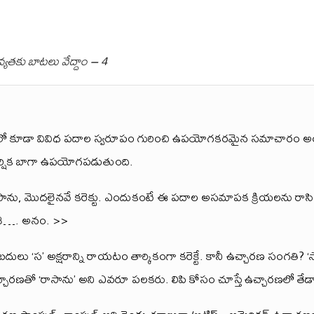
్యతకు బాటలు వేద్దాం – 4
 కూడా వివిధ పదాల స్వరూపం గురించి ఉపయోగకరమైన సమాచారం అంద
ీర్షిక బాగా ఉపయోగపడుతుంది.
ాను, మొదలైనవే కరెక్టు. ఎందుకంటే ఈ పదాల అసమాపక క్రియలను రాసినప్
చేశి…. అనం. >>
ులు ‘స’ అక్షరాన్ని రాయటం తార్కికంగా కరెక్టే. కానీ ఉచ్చారణ సంగతి? ‘
ారణతో ‘రాసాను’ అని ఎవరూ పలకరు. లిపి కోసం చూస్తే ఉచ్చారణలో తే