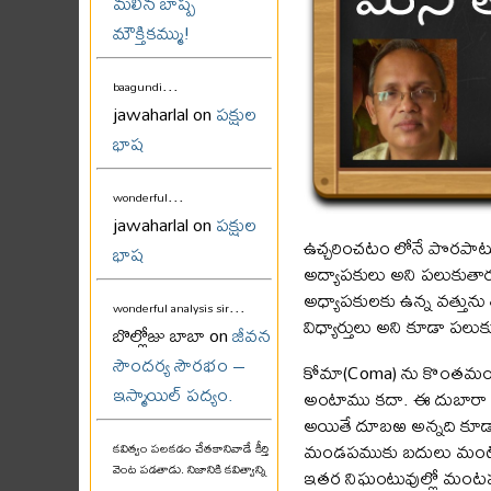
మలిన బాష్ప
మౌక్తికమ్ము!
...
baagundi
jawaharlal on
పక్షుల
భాష
...
wonderful
jawaharlal on
పక్షుల
ఉచ్చరించటం లోనే పొరపాటు చే
భాష
అద్యాపకులు అని పలుకుతారు. ట
అధ్యాపకులకు ఉన్న వత్తును 
...
wonderful analysis sir
విధ్యార్తులు అని కూడా పల
బొల్లోజు బాబా on
జీవన
సౌందర్య సౌరభం –
కోమా(Coma) ను కొంతమంది
ఇస్మాయిల్ పద్యం.
అంటాము కదా. ఈ దుబారా అన
అయితే దూబఱ అన్నది కూడా
మండపముకు బదులు మంటపము 
కవిత్వం పలకడం చేతకానివాడే కీర్తి
వెంట పడతాడు. నిజానికి కవిత్వాన్ని
ఇతర నిఘంటువుల్లో మంటపము