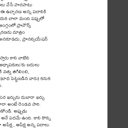
ులు చేసే పొరపాటు
 ఈ ఉచ్చారణ అన్న పదానికి
ియక చాలా మంది పప్పులో
గ్లంలో ప్రొనౌన్స్
ారణను మాత్రం
) అనకూడదు, ప్రొనన్సియేషన్
్తారు కాని వాటిని
ా ‘అధ్యాపకులు’కు బదులు
ి వత్తు తగిలించి,
ు (బాధ పెట్టబడిన వారు) కనుక
ే.
 ఖర్చును దుబారా ఖర్చు
ారా అంటే రెండవ సారి.
ోండి. అప్పుడు
ే పదమే ఉంది. కాని కొన్ని
ేక్ష , ఆపేక్ష అన్న పదాలు.