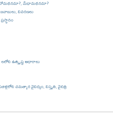
ేదోమథనమా?, మేధామథనమా?
, జవాబులు, వివరణలు
ా ప్రస్థానం
్డ్ లలోని ఉత్కృష్ట ఆధారాలు
పజిళ్లలోని చమత్కార వైవిధ్యం, విస్తృతి, వైచిత్రి