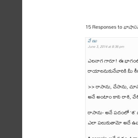
15 Responses to
భాషాసవ
వే ణు
June 3, 2014 at 8:36 pm
ఎలనాగ గారూ! ఈ భాగంలో
రాయాలనుకునేవారికి మీ శ
>> రాసాను, చేసాను, చూస
అనే అంటాం కాని రాశి, 
రాసాను- అనే పదంలో ‘శ’ బద
ఎలా పలుకుతామో అదే ఉచ్చ