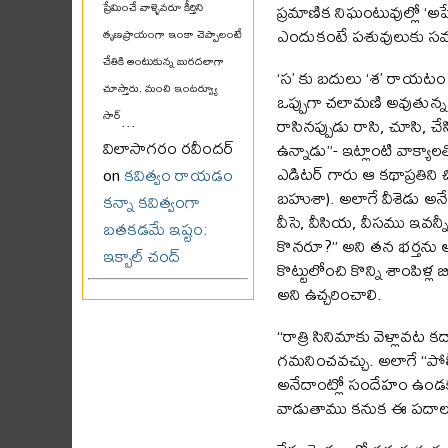
ప్రమాణిక నిఘంటువుల్లో ‘అప
ప్రేమించే వాళ్ళెవరూ కీర్తిని
ఎందుకంటే పశువులుకు స
తృణప్రాయంగా ఇంకా చెప్పాలంటే
చేతికి అంటుకున్న బురదలాగా
‘స’ కు బదులు ‘శ’ రాయటం 
చూస్తారు. మంచి ఇంటర్వ్యూ
ఒప్పుగా చలామణి అవుతున్న
సార్
...
రాసినప్పుడు రాసి, చూసి, చ
విలాసాగరం రవీందర్
ఉన్నాడు”- ఇట్లాంటి వాక్య
ఎడిటర్ గారు ఆ కథాప్రతిని 
on
కవిత్వం రాయడం
బహుశా). అలాగే వీశెడు అనే
కన్నా కవిత్వంగా
వీసె, వీసియ, వీసము ఇవన్నీ
బతకడమే ఇష్టం:
కొనరూ?” అని తన భర్తను అ
ఇక్బాల్ చంద్
కొట్టులోంచి కొన్ని శాంపిళ
అని ఉచ్చరించాలి.
“రాత్రి సినిమాకు వెళ్లావట
గమనించవచ్చు. అలాగే “పోలీ
అనేదాంట్లో సందేహం ఉండకూడ
వాడుతాము కనుక ఈ పదాల స