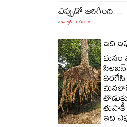
ఎప్పుడో జరిగింది…
అవ్వారి నాగరాజు
-
ఇది ఇప
మనం మన
సిలబస్ 
తిరగేసి
మనలాగే
తొడుక్క
తుపాక
ఇది ఎప