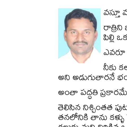
వస్తూ 
రాత్రి
పిల్లి
ఎవరూ అ
నీకు క
అని అడుగుతారనే భ
అంతా పద్ధతి ప్రకార
తెలిసిన నిశ్చింతత ప
తనలోనికి తాను కళ్ళు 
కలుక్కుమని విరిగి