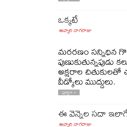
ఒక్కటే
అవ్వారి నాగరాజు
-
మరరణం సన్నిధిన గొ
పుణుకుతున్నపుడు కలుస
అక్షరాల చితుకులతో చ
వీడ్కోలు ముద్దులు.
పూర్తిగా »
ఈ వెన్నెల సదా ఇలాగ
అవ్వారి నాగరాజు
-