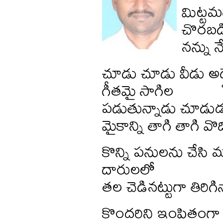
మిట్టమ
చొరబడి 
నన్ను 
చూడు చూడు వీడు అ
గీతమై సాగిల
పడుతున్నాడు చూడుడని,
మైకాన్ని తాగి తాగి వొ
కొన్ని పనులను చేసి మర
దారులలో
తల చెడినట్టుగా తిరిగ
కొందరిని ఇంపితంగా 