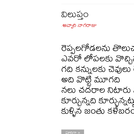
విలుప్తం
అవ్వారి నాగరాజు
-
రెప్పలగోడలను తొలుచ
ఎవరో లోపలకు వొచ్చిన
గది కన్నులకు చెవులు 
అది వొట్టి మూగది
నలు చదరాల నిటారు 
కూర్చున్నది కూర్చున్నట్
కుళ్ళిన జంతు కళేబర
పూర్తిగా »