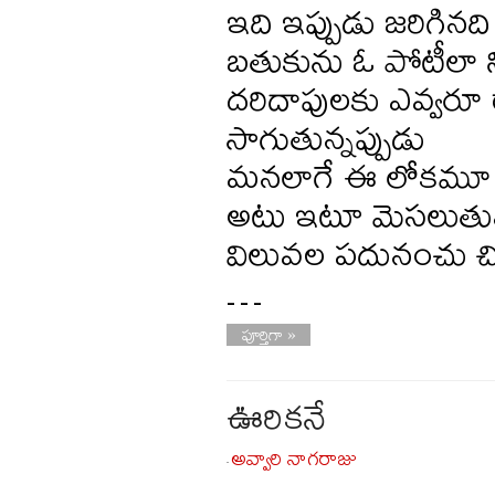
ఇది ఇప్పుడు జరిగినది
బతుకును ఓ పోటీలా న
దరిదాపులకు ఎవ్వరూ ర
సాగుతున్నప్పుడు
మనలాగే ఈ లోకమూ ట్
అటు ఇటూ మెసలుతున్
విలువల పదునంచు చి
…
పూర్తిగా »
ఊరికనే
అవ్వారి నాగరాజు
-