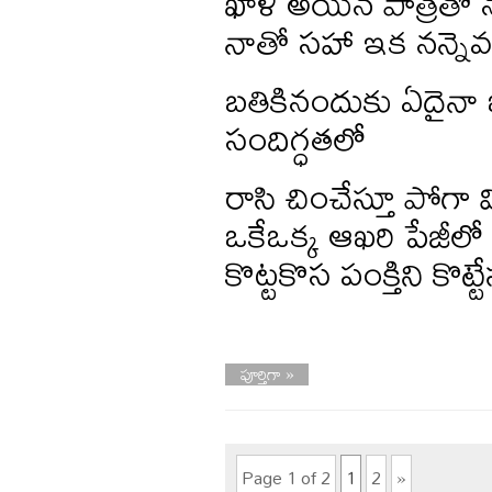
ఖాళీ అయిన పాత్రతో న
నాతో సహా ఇక నన్నెవర
బతికినందుకు ఏదైనా ఒ
సందిగ్ధతలో
రాసి చించేస్తూ పోగా 
ఒకేఒక్క ఆఖరి పేజీలో
కొట్టకొస పంక్తిని కొట్టే
పూర్తిగా »
Page 1 of 2
1
2
»