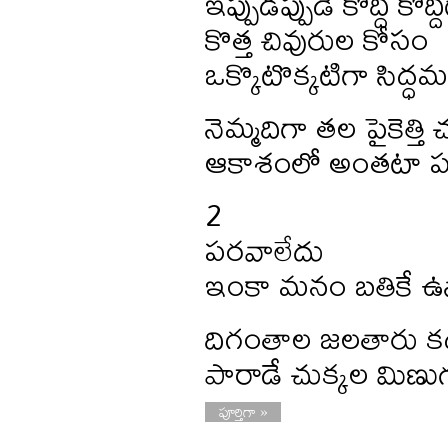
ఇప్పుడిప్పుడే కొద్ది క
కొత్త చివురుల కోసం
ఒక్కొటొక్కటిగా సిద్ధ
నెమ్మదిగా తల పైకెత్తి
ఆకాశంలో అంతటా పరు
2
పరవాలేదు
ఇంకా మనం బతికే ఉన
దిగంతాల జలతారు క
పారాడే చుక్కల మిణు
పూర్తిగా »