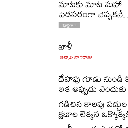
మాటకు మాట మహా
పెడసరంగా చెప్పకన
పూర్తిగా »
ఖాళీ
అవ్వారి నాగరాజు
-
దేహపు గూడు నుండి కొ
ఇక అప్పుడు ఎందుకు
గడిచిన కాలపు పద్దుల
క్షణాల లెక్కన ఒక్కొక్