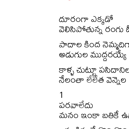
దూరంగా ఎక్కడో
వెలిసిపోతున్న రంగు
పాదాల కింద నెమ్మదిగ
అడుగుల ముద్దరయ్యే
కాళ్ళ చుట్టూ పసిదాన
నేలంతా లేలేత వెన్నెల
1
పరవాలేదు
మనం ఇంకా బతికే ఉన