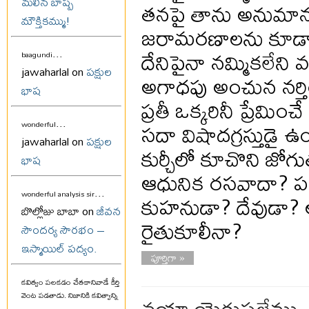
మలిన బాష్ప
తనపై తాను అనుమానప
మౌక్తికమ్ము!
జరామరణాలను కూడా 
దేనిపైనా నమ్మికలేని వ
...
baagundi
jawaharlal on
పక్షుల
అగాధపు అంచున నర్తి
భాష
ప్రతీ ఒక్కరినీ ప్రేమించ
...
సదా విషాదగ్రస్తుడై ఉ
wonderful
jawaharlal on
పక్షుల
కుర్చీలో కూచొని జోగు
భాష
ఆధునిక రసవాదా? పడకక
...
కుహనుడా? దేవుడా? 
wonderful analysis sir
బొల్లోజు బాబా on
జీవన
రైతుకూలీనా?
సౌందర్య సౌరభం –
ఇస్మాయిల్ పద్యం.
పూర్తిగా »
కవిత్వం పలకడం చేతకానివాడే కీర్తి
వయా యెరుషలేము
వెంట పడతాడు. నిజానికి కవిత్వాన్ని