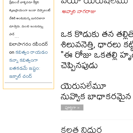
ప్రేమించే వాళ్ళెవరూ కీర్తిని
అవ్వారి నాగరాజు
తృణప్రాయంగా ఇంకా చెప్పాలంటే
-
చేతికి అంటుకున్న బురదలాగా
చూస్తారు. మంచి ఇంటర్వ్యూ
ఒక కొడుకు తన తల్లిత
సార్
...
శిలువనెత్తి, ధారలు క
విలాసాగరం రవీందర్
"ఈ రోజు ఒకతల్లి 
on
కవిత్వం రాయడం
కన్నా కవిత్వంగా
చెప్పినపుడు
బతకడమే ఇష్టం:
ఇక్బాల్ చంద్
యెరుసలేమూ
నువ్వొక బాధాకరమైన 
పూర్తిగా »
కలత నిద్దుర