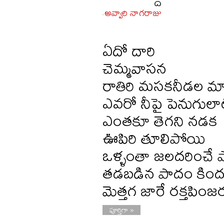
అవ్వారి నాగరాజు
-
ఏదో దారి
చెమ్మవాసన
రాతిరి మసకనీడల మ
ఎవరో నీపై పెనుగుల
ఎంతకూ తెగని నడక
ఊపిరి తూలిపోయి
ఒళ్ళంతా జలదరించే 
తడబడిన పాదం కిం
మెత్తగ జారే రక్తపింజ
పూర్తిగా »