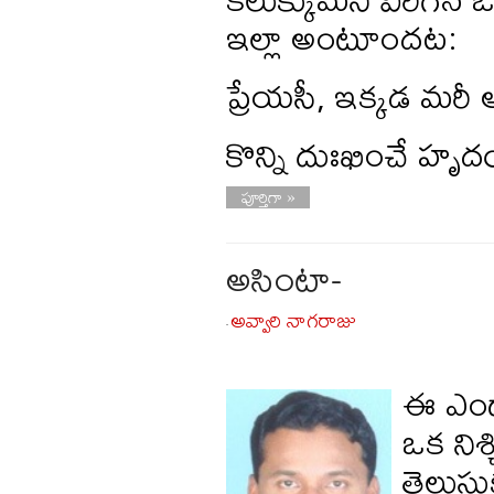
ఇల్లా అంటూందట:
ప్రేయసీ, ఇక్కడ మరీ
కొన్ని దుఃఖించే హృ
పూర్తిగా »
అసింటా-
అవ్వారి నాగరాజు
-
ఈ ఎండ
ఒక నిశ్
తెలుస