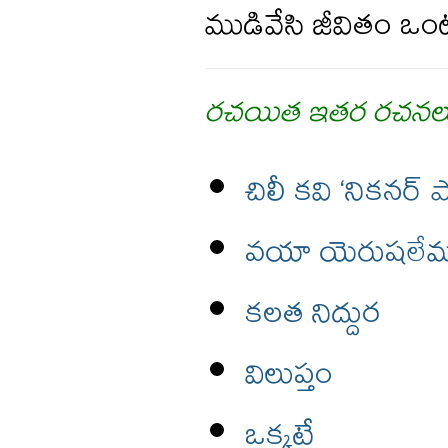
ముడివేసి జీవితం ఒం
రచయిత ఇతర రచనల
చిలీ కవి ‘నికనర్
వయా యెరుషలే
కలత నిద్దుర
విలుప్తం
ఒక్కటే