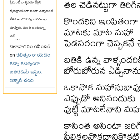
తల చెడినట్టుగా తిరిగ
ప్రేమించే వాళ్ళెవరూ కీర్తిని
తృణప్రాయంగా ఇంకా చెప్పాలంటే
కొందరిని ఇంపితంగా 
చేతికి అంటుకున్న బురదలాగా
మాటకు మాట మహా
చూస్తారు. మంచి ఇంటర్వ్యూ
సార్
...
పెడసరంగా చెప్పకనే చ
విలాసాగరం రవీందర్
on
కవిత్వం రాయడం
బతికి ఉన్న వాళ్ళందరిక
కన్నా కవిత్వంగా
బోరుబోరున ఏడ్చినాన
బతకడమే ఇష్టం:
ఇక్బాల్ చంద్
ఒకానొక మహానుబావు
ఎప్పుడో అనినందుకు
వుట్టి మాటలేనాని మహా
కాసింత అసింటా జరిగి 
పీలికలనొకదానికొకటి