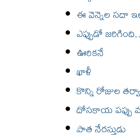
ఈ వెన్నెల సదా ఇ
ఎప్పుడో జరిగింద
ఊరికనే
ఖాళీ
కొన్ని రోజుల తర్వ
దోసకాయ పప్పు 
పాత నేరస్తుడు