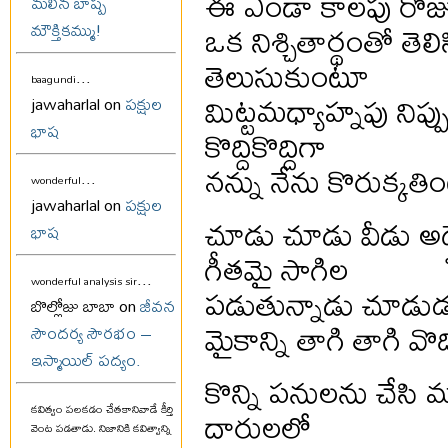
ఈ ఎండా కాలపు రోజ
మలిన బాష్ప
ఒక నిశ్చితార్థంతో తెలి
మౌక్తికమ్ము!
తెలుసుకుంటూ
...
baagundi
మిట్టమధ్యాహ్నపు నిప
jawaharlal on
పక్షుల
భాష
కొద్దికొద్దిగా
నన్ను నేను కొరుక్కత
...
wonderful
jawaharlal on
పక్షుల
చూడు చూడు వీడు అ
భాష
గీతమై సాగిల
...
wonderful analysis sir
పడుతున్నాడు చూడుడని,
బొల్లోజు బాబా on
జీవన
మైకాన్ని తాగి తాగి వొ
సౌందర్య సౌరభం –
ఇస్మాయిల్ పద్యం.
కొన్ని పనులను చేసి మర
దారులలో
కవిత్వం పలకడం చేతకానివాడే కీర్తి
వెంట పడతాడు. నిజానికి కవిత్వాన్ని