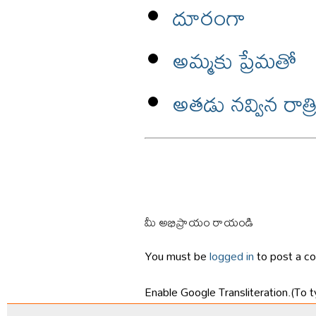
దూరంగా
అమ్మకు ప్రేమతో
అతడు నవ్విన రాత్రి
మీ అభిప్రాయం రాయండి
You must be
logged in
to post a c
Enable Google Transliteration.(To t