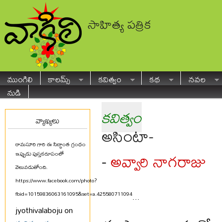
సాహిత్య పత్రిక
ముంగిలి
కాలమ్స్
కవిత్వం
కథ
నవల
నుడి
కవిత్వం
వ్యాఖ్యలు
అసింటా-
రామసూరి గారి ఈ సిద్ధాంత గ్రంథం
అవ్వారి నాగరాజు
-
ఇప్పుడు పుస్తకరూపంలో
వెలువడుతోంది.
https://www.facebook.com/photo?
fbid=10159836063161095&set=a.425580711094
...
jyothivalaboju on