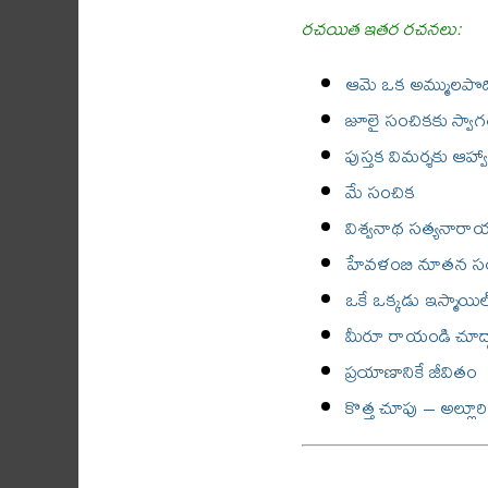
రచయిత ఇతర రచనలు:
ఆమె ఒక అమ్ములపొద
జూలై సంచికకు స్వా
పుస్తక విమర్శకు ఆహ్
మే సంచిక
విశ్వనాథ సత్యనార
హేవళంబి నూతన సంవత
ఒకే ఒక్కడు ఇస్మాయిల
మీరూ రాయండి చూద్
ప్రయాణానికే జీవితం
కొత్త చూపు – అల్లూరి (పె