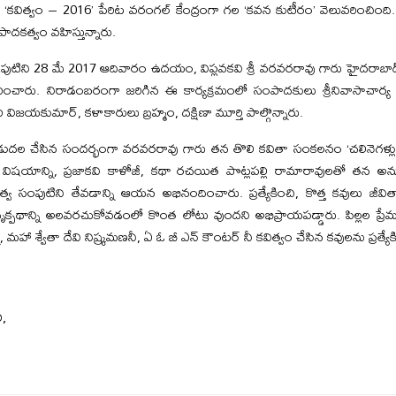
లో ‘కవిత్వం – 2016’ పేరిట వరంగల్ కేంద్రంగా గల ‘కవన కుటీరం’ వెలువరించి
ాదకత్వం వహిస్తున్నారు.
ంపుటిని 28 మే 2017 ఆదివారం ఉదయం, విప్లవకవి శ్రీ వరవరరావు గారు హైదరాబాద
కరించారు. నిరాడంబరంగా జరిగిన ఈ కార్యక్రమంలో సంపాదకులు శ్రీనివాసాచార
విజయకుమార్, కళాకారులు బ్రహ్మం, దక్షిణా మూర్తి పాల్గొన్నారు.
ిడుదల చేసిన సందర్భంగా వరవరరావు గారు తన తొలి కవితా సంకలనం ‘చలినెగళ్లు’ 
ిషయాన్ని, ప్రజాకవి కాళోజీ, కథా రచయిత పొట్లపల్లి రామారావులతో తన అనుబం
త్వ సంపుటిని తేవడాన్ని ఆయన అభినందించారు. ప్రత్యేకించి, కొత్త కవులు జీవితాన
ృక్పథాన్ని అలవరచుకోవడంలో కొంత లోటు వుందని అభిప్రాయపడ్డారు. పిల్లల ప్ర
హా శ్వేతా దేవి నిష్క్రమణనీ, ఏ ఓ బీ ఎన్ కౌంటర్ నీ కవిత్వం చేసిన కవులను ప్రత్యేకిం
ి,