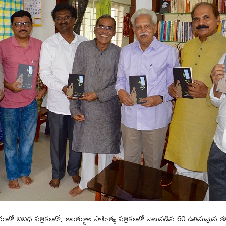
ంలో వివిధ పత్రికలలో, అంతర్జాల సాహిత్య పత్రికలలో వెలువడిన 60 ఉత్తమమైన