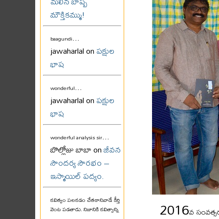
మలిన బాష్ప
మౌక్తికమ్ము!
...
baagundi
jawaharlal on
పక్షుల
భాష
...
wonderful
jawaharlal on
పక్షుల
భాష
...
wonderful analysis sir
బొల్లోజు బాబా on
జీవన
సౌందర్య సౌరభం –
ఇస్మాయిల్ పద్యం.
కవిత్వం పలకడం చేతకానివాడే కీర్తి
2016
వెంట పడతాడు. నిజానికి కవిత్వాన్ని
వ సంవత్సర