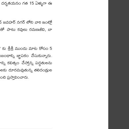
ంది. దర్భశయనం గత 15 ఏళ్ళుగా ఈ
్ జవహర్ నగర్ లోని వారి ఇంట్లో
్య తో పాటు కవులు రమణజీవి, బా
కు శ్రీశ్రీ ముందు మాట కోసం 5
ధాన్ని జ్ఞాపకం చేసుకున్నారు.
్ని కవిత్వం చేస్తోన్న పద్ధతులను
ేమలకు దూరమవుతున్న తలిదండ్రుల
చి ప్రస్తావించారు.