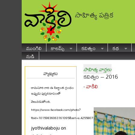
సాహిత్య పత్రిక
ముంగిలి
కాలమ్స్
కవిత్వం
కథ
నుడి
సాహిత్య వార్తలు
వ్యాఖ్యలు
కవిత్వం – 2016
వాకిలి
-
రామసూరి గారి ఈ సిద్ధాంత గ్రంథం
ఇప్పుడు పుస్తకరూపంలో
వెలువడుతోంది.
https://www.facebook.com/photo?
fbid=10159836063161095&set=a.425580711094
...
jyothivalaboju on