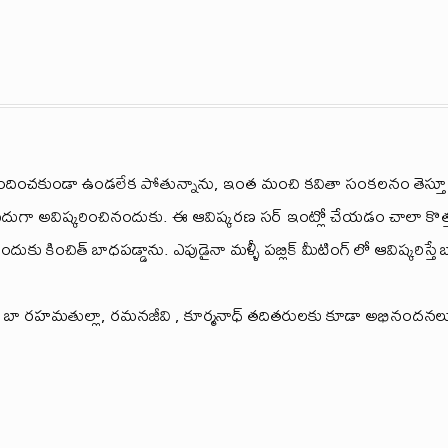
దించకుండా ఉండలేక పోతున్నాను, ఇంత మంచి కవితా సంకలనం తెస్తూ ప్
దుగా అవిష్కరించినందుకు. ఈ ఆవిష్కరణ సర్ ఇంట్లో చేయడం చాలా కొత్త
ుకు కించిత్ బాధపడ్డాను. ఎపుడైనా మళ్ళీ పబ్లిక్ మీటింగ్ లో ఆవిష్కరిస్త
ి, బా రహమతుల్లా, రమనజీవి , కూర్మనాధ్ తదితరులకు కూడా అభినందనలు.