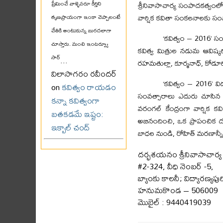
శ్రీనివాసాచార్య సంపాదకత్వం
ప్రేమించే వాళ్ళెవరూ కీర్తిని
వార్షిక కవితా సంకలనాలకు సంప
తృణప్రాయంగా ఇంకా చెప్పాలంటే
చేతికి అంటుకున్న బురదలాగా
‘కవిత్వం – 2016’ స
చూస్తారు. మంచి ఇంటర్వ్యూ
కవిత్వ మిత్రుల నడుమ ఆవిష్
సార్
...
రహమతుల్లా, కూర్మనాధ్, కోడూరి 
విలాసాగరం రవీందర్
‘కవిత్వం – 2016’ వ
on
కవిత్వం రాయడం
సంవత్సారాలు ఎదురు చూసిన వ
కన్నా కవిత్వంగా
వరంగల్ కేంద్రంగా వార్షిక కవి
బతకడమే ఇష్టం:
అబినందించి, ఒక ప్రాపంచిక ద
ఇక్బాల్ చంద్
బాధల నుండి, రోహిత్ మరణాన్నీ, మ
దర్భశయనం శ్రీనివాసాచార్య
#2-324, వీధి నెంబర్ -5,
బ్యాంకు కాలనీ; విద్యారణ్యపుర
హనుమకొండ – 506009
మొబైల్ : 9440419039