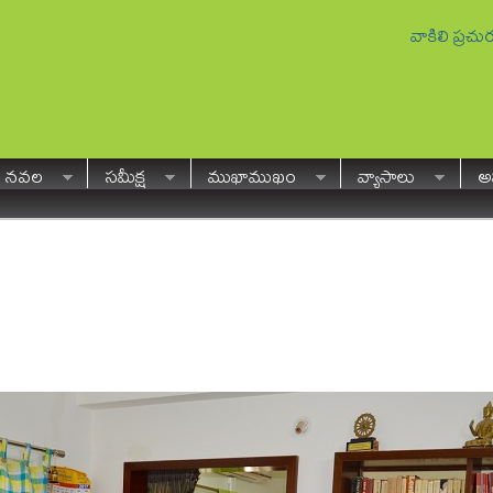
వాకిలి ప్రచ
నవల
సమీక్ష
ముఖాముఖం
వ్యాసాలు
అవ