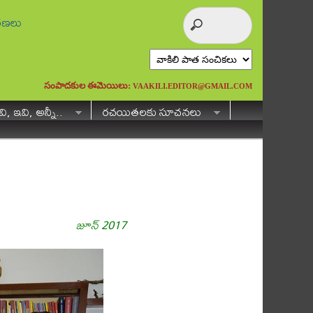
ురణలు
సంపాదకుల ఈమెయిలు:
VAAKILI.EDITOR@GMAIL.COM
ి, ఇవి, అన్నీ..
రచయితలకు సూచనలు
జూన్ 2017