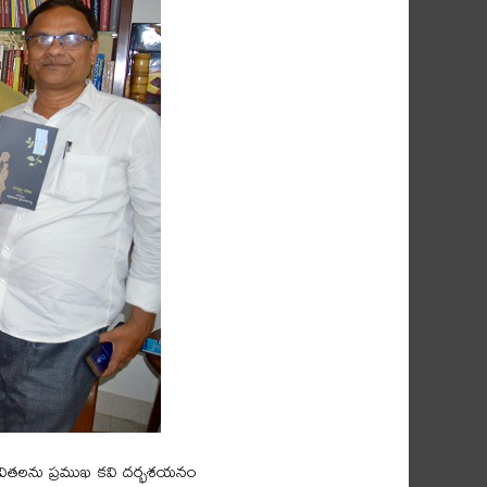
 కవితలను ప్రముఖ కవి దర్భశయనం