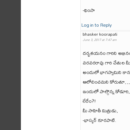
-థింసా
Log in to Reply
bhasker koorapati
June 3, 2017 at 7:47 am
దర్భశయనం గారిని అభినం
వరవరరావు గారి చేతుల మీ
అందులో భాగస్వామిని కానంద
ఆలోచించమని కోరుతూ…
ఇందులో పాల్గొన్న కోడూర
లేరేం?!
మీ సాహితీ మిత్రుడు,
-భాస్కర్ కూరపాటి.