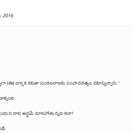
 – 2016
ా (ఈ) వార్షిక కవితా సంకలనాలకు సంపాదకత్వం వహిస్తున్నారు.”
ల్సింది
దున దాని అర్థమే మారిపోతున్నది కదా!
ండి.