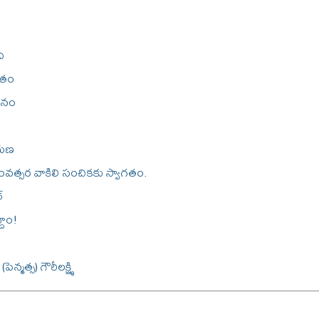
ి
గతం
వానం
ాయణ
్సర వాకిలి సంచికకు స్వాగతం.
్
దాం!
న్మత్స) గౌరీలక్ష్మి