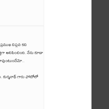
రముఖ విప్లవ కవి
గా అనిపించింది. నేను కూడా
ే బావుంటుందేమో..
 కుర్మనాథ్ గారు ఫోటోలో