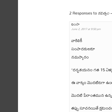
2 Responses to
కవిత్వం
థింసా
June 2, 2017 at 9:50 pm
వాకిలికీ
సంపాదకులకూ
నమస్కారం
“దర్భశయనం గత 15 ఏళ్ళుగ
ఈ వాక్యం మొదటిదిగా ఉండా
మొదటి పేరాంతమున ఉన్నం
తప్పు సూచనయితే క్షమించ