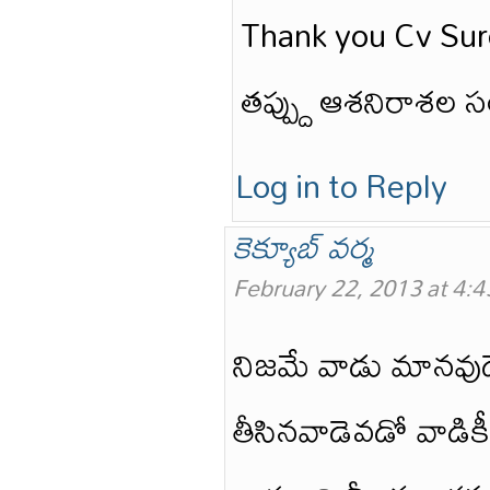
Thank you Cv Sure
తప్ప్దు ఆశనిరాశల 
Log in to Reply
కెక్యూబ్ వర్మ
February 22, 2013 at 4:
నిజమే వాడు మానవుడే
తీసినవాడెవడో వాడికీ 