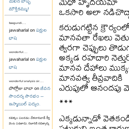
మేధో హృదయమా
మలిన బాష్ప
ఒకసారి అలా నడిచొద్ద
మౌక్తికమ్ము!
...
కరుడుగట్టిన క్రౌర్యంల
baagundi
jawaharlal on
పక్షుల
మానవతా రేఖలు వెతు
భాష
త్వరగా చెప్పులు తొడు
...
అక్కడ రహదారి నెత్తు
wonderful
jawaharlal on
పక్షుల
మానవ దేహాలు ముక్
భాష
మానవత్వ తీవ్రవాదికి
...
wonderful analysis sir
ఎరుపులో ఆనందపు మ
బొల్లోజు బాబా on
జీవన
సౌందర్య సౌరభం –
***
ఇస్మాయిల్ పద్యం.
ఎక్కడున్నాడో వెతకండ
కవిత్వం పలకడం చేతకానివాడే కీర్తి
పట్తుకుని ఇంత కారుణ్
వెంట పడతాడు. నిజానికి కవిత్వాన్ని