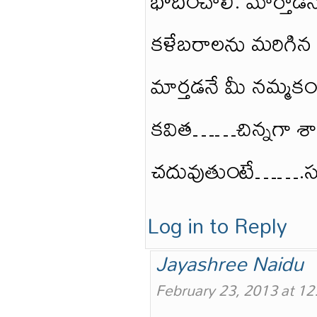
భోది౦చాలి. మార్తాడన
కళేబరాలను మరిగిన వ
మార్తడనే మీ నమ్మక
కవిత……చిన్నగా శా౦తి
చదువుతు౦టే…….సురే
Log in to Reply
Jayashree Naidu
February 23, 2013 at 1