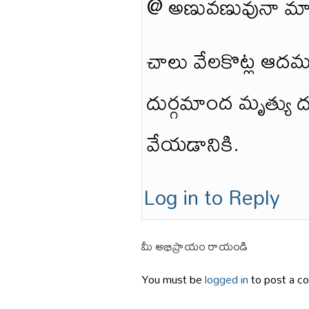
@ అణువణువునా మా
చాలు వేలకొట్ల ఆద
దుర్గమాంద మృత్యు 
వేయడానికి.
Log in to Reply
మీ అభిప్రాయం రాయండి
You must be
logged in
to post a c