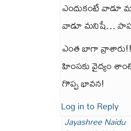
ఎందుకంటే వాడూ మ
వాడూ మనిషే… పా
ఎంత బాగా వ్రాశారు!
హింసకు వైద్యం శాంత
గొప్ప భావన!
Log in to Reply
Jayashree Naidu