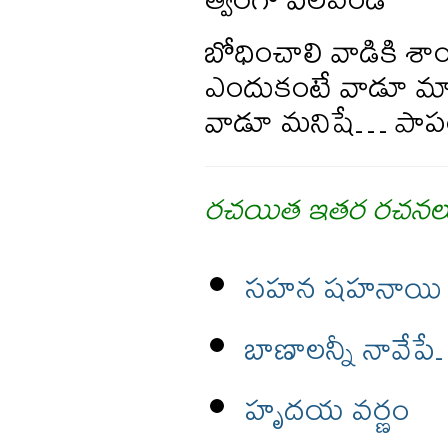
బోధించాలి వాడికి శాం
ఎందుకంటే వాడూ మ
వాడూ మనిషే… పాప
రచయిత ఇతర రచనల
సహన షహనాయి
బాణాలన్నీ నావేప
హృదయ వర్ణం