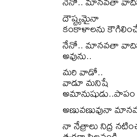
నేనో.. మానవతా వాది
దౌష్ట్యమైనా
కంకాళాలను కౌగిలించే
నేనో.. మానవతా వాది
అవును..
మరి వాడో..
వాడూ మనిషే
అమానుషుడు..పాపం
అణువణువునా మానవ
నా నేత్రాలు నిద్ర నటిం
త్వరగా పిలవండి