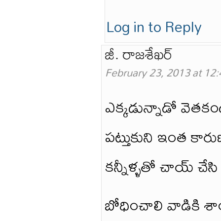
Log in to Reply
జీ. రాజశేఖర్
February 23, 2013 at 12
ఎక్కడున్నాడో వెతకం
పట్తుకుని ఇంత కారుణ
కన్నీళ్ళతో చాయ్ చేస
బోధించాలి వాడికి శా