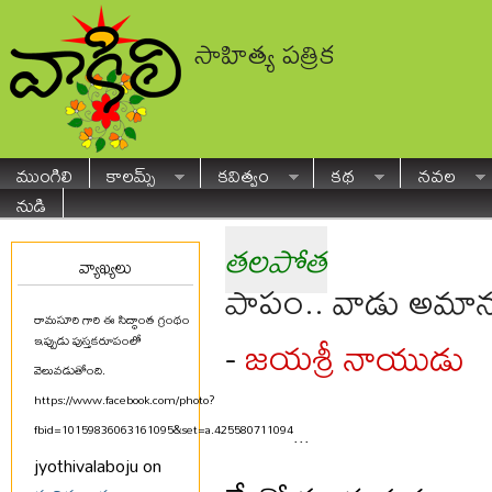
సాహిత్య పత్రిక
ముంగిలి
కాలమ్స్
కవిత్వం
కథ
నవల
నుడి
తలపోత
వ్యాఖ్యలు
పాపం.. వాడు అమాన
రామసూరి గారి ఈ సిద్ధాంత గ్రంథం
జయశ్రీ నాయుడు
-
ఇప్పుడు పుస్తకరూపంలో
వెలువడుతోంది.
https://www.facebook.com/photo?
fbid=10159836063161095&set=a.425580711094
...
jyothivalaboju on