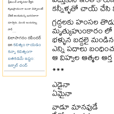
ప్రేమించే వాళ్ళెవరూ కీర్తిని
కన్నీళ్ళతో చాయ్ చేసి
తృణప్రాయంగా ఇంకా చెప్పాలంటే
చేతికి అంటుకున్న బురదలాగా
గ్రద్దలకు హంసల తొ
చూస్తారు. మంచి ఇంటర్వ్యూ
మృత్యుహుంకారం లో
సార్
...
భళ్ళున బద్దలై మండిన
విలాసాగరం రవీందర్
on
కవిత్వం రాయడం
ఎన్ని పదాలు బంధిం
కన్నా కవిత్వంగా
ఆ విహ్వల ఆత్మల ఆర్త
బతకడమే ఇష్టం:
ఇక్బాల్ చంద్
***
ఎడైనా
ఏమైనా
వాడూ మానవుడే