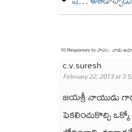
ష్… అతడొచ్చాడు..న
10 Responses to
పాపం.. వాడు అమ
c.v.suresh
February 22, 2013 at 3:
జయశ్రీ నాయుడు గారు…
పెకలి౦చుకొచ్చి ఒక్కో