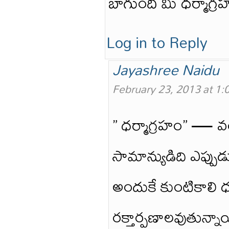
బాగుంది మీ ధర్మాగ్ర
Log in to Reply
Jayashree Naidu
February 23, 2013 at 1
” ధర్మాగ్రహం” — వర
సామాన్యుడిది ఎప్పుడ
అందుకే కుంటికాలి ధర
రక్తార్పణాలవుతున్నా