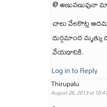
@ అణువణువునా మా
చాలు వేలకొట్ల ఆద
దుర్గమాంద మృత్యు
వేయడానికి.
Log in to Reply
Thirupalu
August 26, 2013 at 10:4