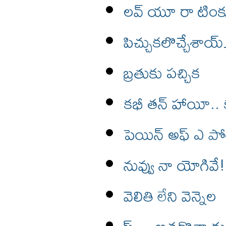
లవ్ యూ రా టిం
పిచ్చుకలొచ్చేశ
బ్రతుకు పచ్చిక
కభీ తన్ హాయీ.
పెయిన్ అఫ్ ఎ ప
నువ్వు నా యోగివే!
వెలితి లేని వెన్నెల