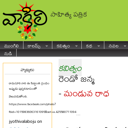
సాహిత్య పత్రిక
ముంగిలి
కాలమ్స్
కవిత్వం
కథ
నవల
నుడి
కవిత్వం
వ్యాఖ్యలు
రెండో జన్మ
రామసూరి గారి ఈ సిద్ధాంత గ్రంథం
మండువ రాధ
-
ఇప్పుడు పుస్తకరూపంలో
వెలువడుతోంది.
https://www.facebook.com/photo?
fbid=10159836063161095&set=a.425580711094
...
jyothivalaboju on