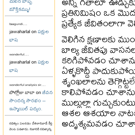
అన్ని గతాలూ ఊడ్చు
మలిన బాష్ప
ప్రతినిమిషం ఒక మొ
మౌక్తికమ్ము!
ప్రత్యేక జీవితంలాగా వె
...
baagundi
jawaharlal on
పక్షుల
వెలిగిన క్షణాలకు ము
భాష
బాల్య జీవితపు వాసన
...
కరిగిపోవడం చూశాన
wonderful
jawaharlal on
పక్షుల
ఏళ్ళకొద్దీ పాదుకుప
భాష
శృంఖలాలను తెగ్గొట్ట
...
wonderful analysis sir
కాలిపోవడం చూశాను
బొల్లోజు బాబా on
జీవన
ముల్లుల్లా గుచ్చుకుంటు
సౌందర్య సౌరభం –
ఆశల ఆశయాల నాటకప
ఇస్మాయిల్ పద్యం.
అదృశ్యమవడం చూశా
కవిత్వం పలకడం చేతకానివాడే కీర్తి
వెంట పడతాడు. నిజానికి కవిత్వాన్ని