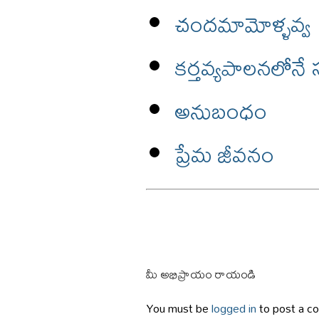
చందమామోళ్ళవ్వ
కర్తవ్యపాలనలోనే
అనుబంధం
ప్రేమ జీవనం
మీ అభిప్రాయం రాయండి
You must be
logged in
to post a c