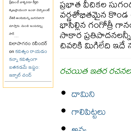
ప్రభాత వీచికల సుగం
ప్రేమించే వాళ్ళెవరూ కీర్తిని
వర్ణశోభితమైన కొండ
తృణప్రాయంగా ఇంకా చెప్పాలంటే
చేతికి అంటుకున్న బురదలాగా
భాసిల్లిన గంగోత్రీ గాన
చూస్తారు. మంచి ఇంటర్వ్యూ
సాకార ప్రతిపాదనలన్నీ
సార్
...
చివరికి మిగిలేది ఇ
విలాసాగరం రవీందర్
on
కవిత్వం రాయడం
కన్నా కవిత్వంగా
రచయిత ఇతర రచనల
బతకడమే ఇష్టం:
ఇక్బాల్ చంద్
దామిని
గాలిపిట్టలు
అన్య