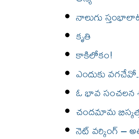
నాలుగు స్తంభాలా
కృతి
కాకిలోకం!
ఎందుకు వగచేవ
ఓ భావ సంచలన
చందమామ బిస్కత్
నెట్ వర్కింగ్ – 