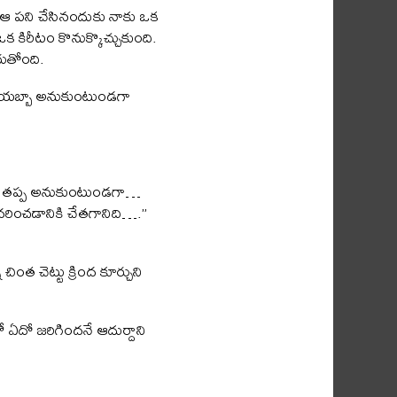
. ఆ పని చేసినందుకు నాకు ఒక
 కిరీటం కొనుక్కొచ్చుకుంది.
ుగుతోంది.
మైనాయబ్బా అనుకుంటుండగా
రీటం తప్ప అనుకుంటుండగా…
 ధరించడానికి చేతగానిది….”
ంత చెట్టు క్రింద కూర్చుని
 ఏదో జరిగిందనే ఆదుర్దాని