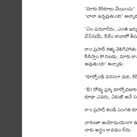
“మాకు కిరీటాలు వేయించు”
“చాలా ఖర్చవుతుంది” అన్నా
“ఏం ఫరవాలేదు, ఎంత ఖర్చు 
వేసేసెయ్, నీకేం కావాలో తీ
రాం ప్రసాద్ కళ్ళు వెలిగిపో
నీకిస్తాం కొనబడు, మాకు కావ
అవుతుంది” అన్నాడు.
“కూర్చోండి వరసగా మరి, కిరీట
“ఛీ! రోడ్డు ప్రక్క కూర్చోవ
కూడా ఎవరు, ఏమిటి అనే సం
రాం ప్రసాద్ తిండి సంగతి క
నాకంతా అయోమయంగా ఉంది. 
నాకు అర్థం కావడం లేదు.