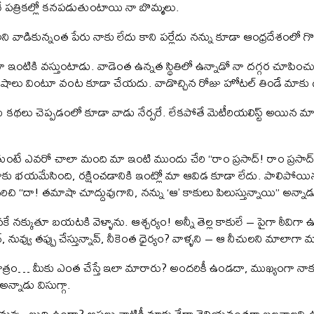
నే పత్రికల్లో కనపడుతుంటాయి నా బొమ్మలు.
స్ట్’ అని వాడికున్నంత పేరు నాకు లేదు కాని పర్లేదు నన్ను కూడా ఆంధ్రదేశంలో గొప్ప
మా ఇంటికి వస్తుంటాడు. వాడెంత ఉన్నత స్థితిలో ఉన్నాడో నా దగ్గర చూపి
 విశేషాలు వింటూ వంట కూడా చేయదు. వాడొచ్చిన రోజు హోటల్ తిండే మాకు 
 కథలు చెప్పడంలో కూడా వాడు నేర్పరే. లేకపోతే మెటీరియలిస్ట్ అయిన మ
తుంటే ఎవరో చాలా మంది మా ఇంటి ముందు చేరి “రాం ప్రసాద్! రాం ప్రసా
ి. నాకు భయమేసింది, రక్షించడానికి ఇంట్లో మా ఆవిడ కూడా లేదు. పాలిపోయ
చి “దా! తమాషా చూద్దువుగాని, నన్ను ‘ఆ’ కాకులు పిలుస్తున్నాయి” అన్నాడ
నకే నక్కుతూ బయటకి వెళ్ళాను. ఆశ్చర్యం! అన్నీ తెల్ల కాకులే – పైగా ఠీవిగా 
, నువ్వు తప్పు చేస్తున్నావ్, నీకెంత ధైర్యం? వాళ్ళని – ఆ నీచులని మాలాగా 
మాత్రం… మీకు ఎంత చేస్తే ఇలా మారారు? అందరికీ ఉండదా, ముఖ్యంగా న
అన్నాడు విసుగ్గా.
 నువ్వు, బుద్ధి ఉందా? అసలు వాటికీ మాకు తేడా తెలియనంతగా బలవాలని 