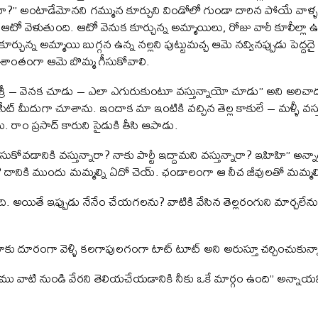
మిరా?” అంటాడేమోనని గమ్మున కూర్చుని విండోలో గుండా దారిన పోయే వాళ్ళన
టో వెళుతుంది. ఆటో వెనుక కూర్చున్న అమ్మాయిలు, రోజు వారీ కూలీల్లా ఉన్
కూర్చున్న అమ్మాయి బుగ్గన ఉన్న నల్లని పుట్టుమచ్చ ఆమె నవ్వినప్పుడు పెద
 ప్రశాంతంగా ఆమె బొమ్మ గీసుకోవాలి.
శ్రీ – వెనక చూడు – ఎలా ఎగురుకుంటూ వస్తున్నాయో చూడు” అని అరిచాడు రా
ి సీట్ మీదుగా చూశాను. ఇందాక మా ఇంటికి వచ్చిన తెల్ల కాకులే – మళ్ళీ వస్త
యి. రాం ప్రసాద్ కారుని సైడుకి తీసి ఆపాడు.
ేసుకోవడానికి వస్తున్నారా? నాకు పార్టీ ఇద్దామని వస్తున్నారా? ఇహిహి” అన్న
గ్యం? దానికి ముందు మమ్మల్ని ఏదో చెయ్. ఛండాలంగా ఆ నీచ జీవులతో మమ్మ
ి. అయితే ఇప్పుడు నేనేం చేయగలను? వాటికి వేసిన తెల్లరంగుని మార్చలేను
మాకు దూరంగా వెళ్ళి కలగాపులగంగా టాట్ టూట్ అని అరుస్తూ చర్చించుకున్
 “మేము వాటి నుండి వేరని తెలియచేయడానికి నీకు ఒకే మార్గం ఉంది” అన్నాయవ