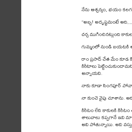
నేను ఆశ్చర్యం, భయం కలగల
“అబ్బ! అదృష్టమంటే అది
చర్చ ముగించినట్లుంది కాకులు
గుమ్మంలో నుండి బయటకి అడ
రాం ప్రసాద్ చేత మేం కూడ 
కిరీటాలు పెట్టించుకుందామన
అన్నాయవి.
నాకు కూడా సింగపూర్ పోవా
నా కుంచె వైపు చూశాను. అది 
కిరీటం లేని కాకులకి కిరీట
శాలువాలు కప్పగానే ఇవి మా
అవి పోతున్నాయి. అవి వస్తు