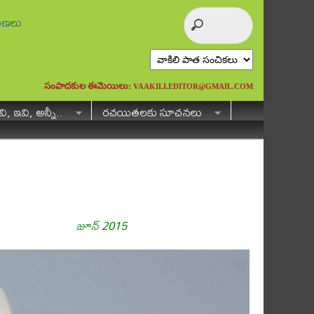
ురణలు
సంపాదకుల ఈమెయిలు:
VAAKILI.EDITOR@GMAIL.COM
ి, ఇవి, అన్నీ..
రచయితలకు సూచనలు
జూన్ 2015