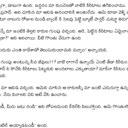
్చగా, డాబుగా ఉంది. ఇద్దరం మా కుంచెలతో వాటికి కిరీటాలు తగిలించాము
ప్రసాద్. అది చూసిన మా ఆవిడ ఆనందానికి అంతులేదు. ఆమె కూడా వెళ్ళి ఒక
నంటూ నాలుగు రోజుల నుండి బ్యాంక్ కి సెలవు పెట్టి బ్యూటీ పార్లర్ చుట్టూ తిర
్నే మా ఇంటికి తెల్లని కాకుల గుంపు వచ్చింది. అరె, పెట్టిన కిరీటాలు ఏ
్నాడా?” అని అరిచాయి. వీటి గొంతు వేరుగా ఉంది.
చినందుకు ఎంత కాజేశాడో తెలుసుకుందామని వచ్చాం” అన్నాయవి.
న్న గుంపు అంటున్న నీచ జీవులు!!? వాటి లాగానే ఉన్నాయే ఏంటి తేడా కి
ాద్ ని కొనేసి కిరీటాలు పెట్టుకుని అందలాలు ఎక్కుతాయా? మాకేనా కిరీటం
యవి.
 మా ఆవిడ వచ్చింది. ఆమెని చూసిన ఆ కాకులన్నీ మా ఇంటి ఎదురుగ్గా ఉన్న చి
నేను వినాలని చెవి అటే వేసి ఉంచాను.
డీ, మీరు ఇటు రండి” అని లోపలనుంచి కేకలేసి పిలుస్తోంది. ఆమె గొంతులో
 సెటిల్ అయ్యాడటండీ” అంది.