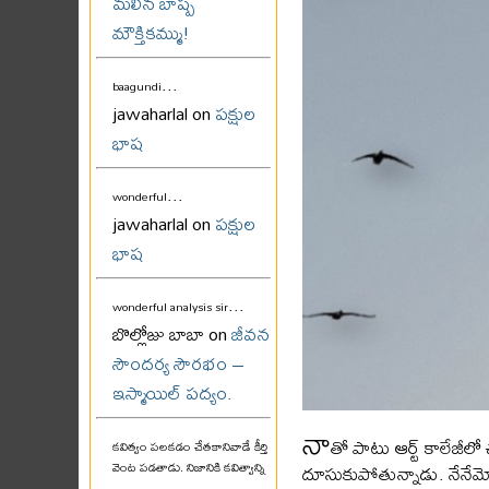
మలిన బాష్ప
మౌక్తికమ్ము!
...
baagundi
jawaharlal on
పక్షుల
భాష
...
wonderful
jawaharlal on
పక్షుల
భాష
...
wonderful analysis sir
బొల్లోజు బాబా on
జీవన
సౌందర్య సౌరభం –
ఇస్మాయిల్ పద్యం.
నా
తో పాటు ఆర్ట్ కాలేజీలో 
కవిత్వం పలకడం చేతకానివాడే కీర్తి
వెంట పడతాడు. నిజానికి కవిత్వాన్ని
దూసుకుపోతున్నాడు. నేనేమో 