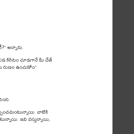
?” అన్నాను.
ిడ కిరీటం చూడగానే మీ చేతే
ి. మీ రుణం ఉంచుకోం”
సింది.
కప్పించమంటున్నాయి. వాటికి
ున్నాయి. ఇవి వస్తున్నాయి,