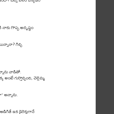
ి నాకు గొప్ప అదృష్టం
్నానా? గిచ్చి
నాను వాడితో.
ంటే గుర్తొచ్చింది, చెల్లెమ్మ
నూ” అన్నాను.
గితే ఇక డైరెక్టుగానే