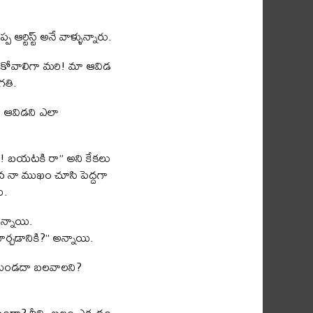
 ఆర్టిస్ట్ అనే వాళ్ళున్నారు.
ంచుకోవాలిగా మరి! మా ఆవిడ
గతి.
ా ఆవిడని ఎలా
ద్! బయటకి రా” అని కేకలు
ిన నా ముఖం చూసి పెద్దగా
ు.
ఉన్నాయి.
మార్చడానికి?” అన్నాయి.
ాకుండదా బలవాలని?
ఉందా? దీన్ని బలం ఎక్కడం