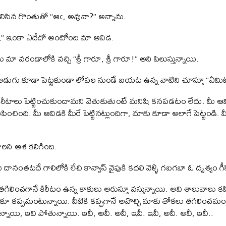
ిసిన గొంతుతో “ఆఁ, అవునా?” అన్నాను.
…” ఇంకా ఏదేదో అంటోంది మా ఆవిడ.
 మా వరండాలోకి వచ్చి “శ్రీ గారూ, శ్రీ గారూ!” అని పిలుస్తున్నాయి.
ుగు కూడా పెట్టకుండా లోపల నుండే బయట ఉన్న వాటిని చూస్తూ “ఏమిటీ
కిరీటాలు పెట్టించుకుందామని వెతుకుతుంటే మనిషి కనపడటం లేదు. మీ ఆవ
ిపించింది. మీ ఆవిడకి మీరే పెట్టినట్లుందిగా, మాకు కూడా అలాగే పెట్టండ
లని ఆశ కలిగింది.
దానంతటదే గాలిలోకి లేచి కాన్వాస్ వైపుకి కదలి వెళ్ళి గబగబా ఓ దృశ్యం గీ
ం తగిలించగానే కిరీటం ఉన్న కాకులు అరుస్తూ వస్తున్నాయి. అవి శాలువాలు 
కూ కప్పమంటున్నాయి. వీటికి కప్పగానే అవొచ్చి మాకు తోకలు తగిలించమంట
న్నాయి, ఇవి పోతున్నాయి. ఇవీ, అవీ. అవీ, ఇవీ. ఇవీ, అవీ. అవీ, ఇవీ..