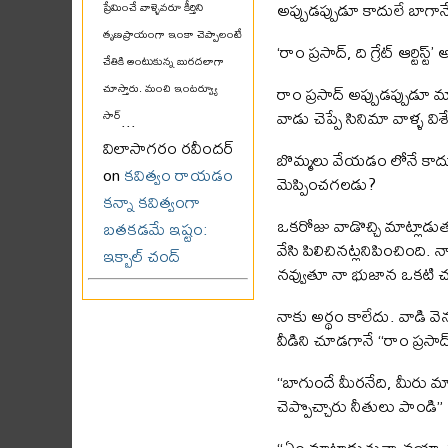
అప్పుడప్పుడూ కాదులే బాగా
ప్రేమించే వాళ్ళెవరూ కీర్తిని
తృణప్రాయంగా ఇంకా చెప్పాలంటే
‘రాం ప్రసాద్, ది గ్రేట్ ఆర్టి
చేతికి అంటుకున్న బురదలాగా
చూస్తారు. మంచి ఇంటర్వ్యూ
రాం ప్రసాద్ అప్పుడప్పుడూ 
వాడు చెప్పే సినిమా వాళ్ళ
సార్
...
విలాసాగరం రవీందర్
బొమ్మలు వేయడం లోనే కాదు
on
కవిత్వం రాయడం
మెప్పించగలడు?
కన్నా కవిత్వంగా
ఒకరోజు వాడొచ్చి మాట్లాడు
బతకడమే ఇష్టం:
వేసి పిలిచినట్లనిపించింద
ఇక్బాల్ చంద్
నవ్వుతూ నా భుజాన ఒకటి చరి
నాకు అర్థం కాలేదు. వాడి వె
వీడిని చూడగానే “రాం ప్రసాద్
“బాగుందే మీరనేది, మీరు 
చెప్పొచ్చారు నీతులు పాండి” 
“ఏం మాట్లాడుతున్నావయ్యా