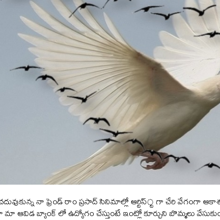
చదువుకున్న నా ఫ్రెండ్ రాం ప్రసాద్ సినిమాల్లో ఆర్టిస్్ట గా చేరి వేగంగా ఆ
మా ఆవిడ బ్యాంక్ లో ఉద్యోగం చేస్తుంటే ఇంట్లో కూర్చుని బొమ్మలు వేసు