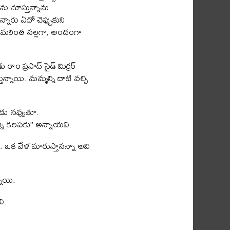
ు చూస్తున్నాను.
నారు ఏదో చెప్పుకుని
్దదై మరింత నల్లగా, అందంగా
ం ప్రసాద్ సైడ్ మిర్రర్
ున్నాయి. మమ్మల్ని దాటి వచ్చి
ాడు నవ్వుతూ.
ల్ని కలపకు” అన్నాయవి.
. ఒక వేళ మారుస్తానన్నా అవి
నాయి.
ి.