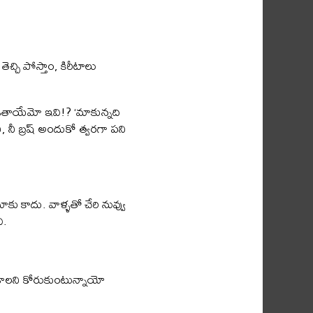
చి పోస్తాం, కిరీటాలు
్లాడతాయేమో ఇవి!? ‘మాకున్నది
ీ, నీ బ్రష్ అందుకో త్వరగా పని
ాకు కాదు. వాళ్ళతో చేరి నువ్వు
ి.
ాలని కోరుకుంటున్నాయో