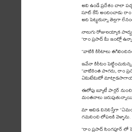
అవి ఉండే ప్రదేశం చాలా పచ
సూట్ కేస్ అందించాడు రాం 
అది పెట్టుకున్నా తెల్లగా లే
నాలుగు రోజులయ్యాక పొద్దున
“రాం ప్రసాద్ మీ ఇంట్లో ఉన
“వాటికి కిరీటాలు తగిలిం
ఇవేనా కిరీటం పెట్టించుకు
“వాటికెంత పొగరు, రాం ప్రస
ఏమిటేమిటో మాట్లాడసాగా
ఈలోపు బ్యూటీ పార్లర్ నుంచి
మంతనాలు జరుపుతున్నాయి. 
మా ఆవిడ విననిస్తేగా “ఏమం
గమనించి లోపలకి వెళ్ళాను.
“రాం ప్రసాద్ సింగపూర్ లో