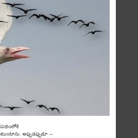
కాశపథంలోకి
కుంటుంటాను. అప్పుడప్పుడూ –