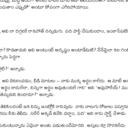
ించుతాం ఎప్పుడో” అంటూ కోపంగా ఎగిరిపోయాయి.
వి నా దగ్గరికే రాకపోతే నన్నడుగు. పద పార్టీ చేసుకుందాం, ఇంకాసేపటిక
క్కిందా? కొడతామని అవి అంటుంటే అదృష్టం అంటాడేమిటి? నేనేమైనా కల గంటున
ాను పెద్దగా.
ైట్?” అన్నాడు.
అవి బెదిరించడం, వీడి మాటలు – నాకు ముక్క అర్థం కాలేదు. ఆ మాటే అన్
ర్థం కాదులేరా, చిన్నగా అర్థం అవుతుందిలే గాని” అని “అవునొరేయ్! ముక్క అ
 తెచ్చుకుని తిందామా?” అన్నాడు.
ి. తెలిసిందంటే ఇక నిన్ను ఇంట్లోకి రానివ్వదు. నాకు నాలుగు రోజులు పస్తూ
ు నీకు తెలీదు. సరేలే అక్కడే తినేసి వద్దాం, పద” అని కారు స్టార్ట్ చేశాడు.
ుంటున్నాను ఏమైనా అంతు పడుతుందేమోనని. అస్సలు క్లూ దొరకలేదు. అడి