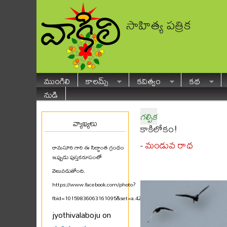
సాహిత్య పత్రిక
ముంగిలి
కాలమ్స్
కవిత్వం
కథ
నుడి
గల్పిక
వ్యాఖ్యలు
కాకిలోకం!
మండువ రాధ
-
రామసూరి గారి ఈ సిద్ధాంత గ్రంథం
ఇప్పుడు పుస్తకరూపంలో
వెలువడుతోంది.
https://www.facebook.com/photo?
fbid=10159836063161095&set=a.425580711094
...
jyothivalaboju on