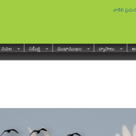
వాకిలి ప్రచ
నవల
సమీక్ష
ముఖాముఖం
వ్యాసాలు
అవ