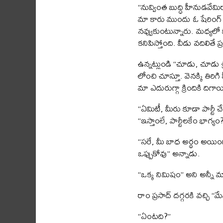
“నువ్వింత బుద్ధి హీనుడవే
మా కారు ముందు ఓ షేరింగ్ ఆ
నవ్వుకుంటున్నారు. మధ్యలో 
కనిపిస్తోంది. వీడు వదిలితే
ఉన్నట్లుండి “చూడు, చూడు 
లోంచి చూస్తూ. వెనక్కి తిరిగ
మా ఎదురుగ్గా క్రిందికి దిగా
“ఏమిటీ, మీరు కూడా పార్టీ చ
“ఇస్తాంలే, పార్టీలకేం భా
“సరే, మీ బాధ అర్థం అయింద
ఒప్పుకోవు” అన్నాడు.
“ఒక్క నిమిషం” అని అన్నీ 
రాం ప్రసాద్ దగ్గరకి వచ్చి
“ఏంటది?”