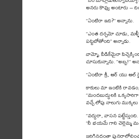
అనరు కొవ్వు అంటారు – ద
“ఏంటిరా ఇది?” అన్నాను.
“ఎంత దర్పమో చూడు, మళ్ళీ అ
పట్టబోతోంది” అన్నాడు.
వామ్మో, వీడికేమైనా పిచ్చె
చూసుకున్నాను. “అబ్బ!” అన్న
“ఏంటిరా శ్రీ, ఆర్ యు ఆల్ ర
కాకులు మా ఇంటికి రావడం, 
“మందబుద్ధులకి ఒక్కసారిగా అ
వచ్చే లోపు నాలుగు ముక్కలు
“వద్దురా, వాసన పట్టేస్తుంద
“నీ భయమే గాని చెల్లెమ్మ మనస
జరిగినదంతా పునరాలోచించుక