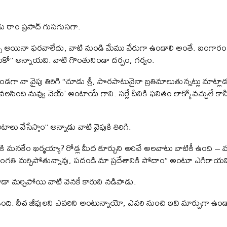
డు రాం ప్రసాద్ గుసగుసగా.
అయినా ఫరవాలేదు, వాటి నుండి మేము వేరుగా ఉండాలి అంతే. బంగారం తెచ్
సుకో” అన్నాయవి. వాటి గొంతునిండా దర్పం, గర్వం.
తుండగా నా వైపు తిరిగి “చూడు శ్రీ, పొరపాటునైనా బ్రతిమాలుతున్నట్లు మాట
లసింది నువ్వు చెయ్’ అంటాయే గాని. సర్లే దీనికి ఫలితం లాక్కోవచ్చులే కాన
ాలు వేసేస్తాం” అన్నాడు వాటి వైపుకి తిరిగి.
డానికి మనకేం ఖర్మయ్యా? రోడ్ల మీద కూర్చుని అరిచే అలవాటు వాటికీ ఉంది – మ
గతి మర్చిపోతున్నావు, పదండి మా ప్రదేశానికి పోదాం” అంటూ ఎగిరాయవ
ూడా మర్చిపోయి వాటి వెనకే కారుని నడిపాడు.
నీచ జీవులని ఎవరిని అంటున్నాయో, ఎవరి నుంచి ఇవి మార్పుగా ఉండ