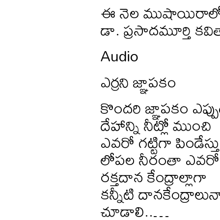
ఈ నెల ముషాయిరాలో కవి
డా. ప్రసాదమూర్తి కవ
Audio
ఎర్రని జ్ఞాపకం
కొందరి జ్ఞాపకం ఎప్
దేహాన్ని నీట్లో ముంచి
ఎవరో గట్టిగా పిండేస్తున్
లోపల నీరంతా ఎవరో బ
రక్తదాన కేంద్రాల్లాగా
కన్నీటి దానకేంద్రాలు
చూడాలి..…