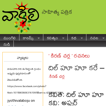
సాహిత్య పత్రిక
ముంగిలి
కాలమ్స్
కవిత్వం
కథ
నవల
నుడి
‘ కిరణ్ చర్ల ’ రచనలు
వ్యాఖ్యలు
దిల్ హూ హూ కరే – 
రామసూరి గారి ఈ సిద్ధాంత గ్రంథం
ఇప్పుడు పుస్తకరూపంలో
కిరణ్ చర్ల
-
వెలువడుతోంది.
https://www.facebook.com/photo?
కవిత: దిల్ హూ హూ క
fbid=10159836063161095&set=a.425580711094
...
కవి: అఫ్సర్
jyothivalaboju on