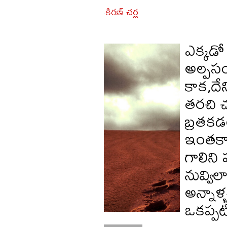
కిరణ్ చర్ల
-
ఎక్కడో
అల్పసం
కాక,దే
తరచి 
బ్రతకడ
ఇంతకాల
గాలిని 
నువ్వ
అన్నా
ఒకప్పట