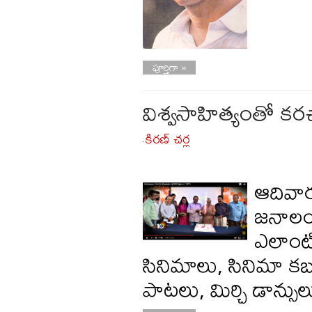
పూర్తిగా »
విశ్వసాహిత్యంతో 
కిరణ్ చర్ల
-
ఆదివా
జనాలంత
ఎలాంటి
సినిమాలు, సినిమా కబుర
పాటలు, మిర్చి డాన్స