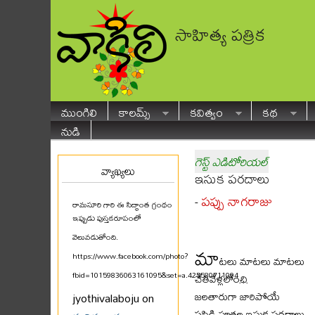
సాహిత్య పత్రిక
ముంగిలి
కాలమ్స్
కవిత్వం
కథ
నుడి
గెస్ట్ ఎడిటోరియల్
వ్యాఖ్యలు
ఇసుక పరదాలు
పప్పు నాగరాజు
-
రామసూరి గారి ఈ సిద్ధాంత గ్రంథం
ఇప్పుడు పుస్తకరూపంలో
వెలువడుతోంది.
మా
https://www.facebook.com/photo?
టలు మాటలు మాటలు
fbid=10159836063161095&set=a.425580711094
...
చేతివేళ్లలోంచి
జలతారుగా జారిపోయే
jyothivalaboju on
పసిడి పూతల ఇసుక పరదాలు