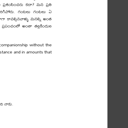
ని ప్రశంసించరు కదా? మన ప్రతి
తిరిగిపోరు. గంటలు గంటలు ఏ
 కావల్సినవాళ్ళు మనల్ని అంత
ెట్ ప్రపంచంలో అంతా తల్లకిందుల
f companionship without the
istance and in amounts that
ది నాకు.