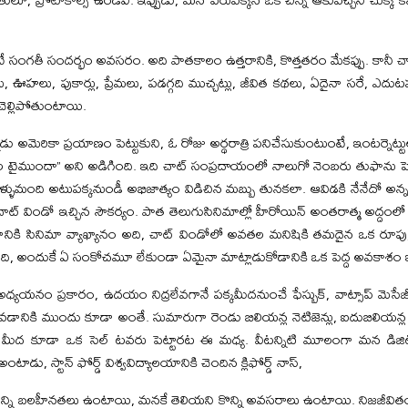
ంగతీ సందర్భం అవసరం. అది పాతకాలం ఉత్తరానికి, కొత్తతరం మేకప్పు. కానీ 
లు, పుకార్లు, ప్రేమలు, పడగ్గది ముచ్చట్లు, జీవిత కథలు, ఏదైనా సరే, ఎదుటపడితే 
ల్లిపోతుంటాయి.
్నాడు అమెరికా ప్రయాణం పెట్టుకుని, ఓ రోజు అర్థరాత్రి పనిచేసుకుంటుంటే, ఇంటర్
ల టైముందా” అని అడిగింది. ఇది చాట్ సంప్రదాయంలో నాలుగో నెంబరు తుఫాను హె
ళుమంది అటుపక్కనుండీ అభిజాత్యం విడిచిన మబ్బు తునకలా. ఆవిడకి నేనేదో అన్
్ విండో ఇచ్చిన సౌకర్యం. పాత తెలుగుసినిమాల్లో హీరోయిన్ అంతరాత్మ అద్దంల
కి సినిమా వ్యాఖ్యానం అది, చాట్ విండోలో అవతల మనిషికి తమదైన ఒక రూపు
ంది, అందుకే ఏ సంకోచమూ లేకుండా ఏమైనా మాట్లాడుకోడానికి ఒక పెద్ద అవకాశం ఇచ
ధ్యయనం ప్రకారం, ఉదయం నిద్రలేవగానే పక్కమీదనుంచే ఫేస్బుక్, వాట్సాప్ మె
పోవడానికి ముందు కూడా అంతే. సుమారుగా రెండు బిలియన్ల నెటిజెన్లు, ఐదుబిలియన్ల స్
తం మీద కూడా ఒక సెల్ టవరు పెట్టారట ఈ మధ్య. వీటన్నిటి మూలంగా మన డి
ాడు, స్టాన్ ఫోర్డ్ విశ్వవిద్యాలయానికి చెందిన క్లిఫోర్డ్ నాస్,
్ని బలహీనతలు ఉంటాయి, మనకే తెలియని కొన్ని అవసరాలు ఉంటాయి. నిజజీవితంల