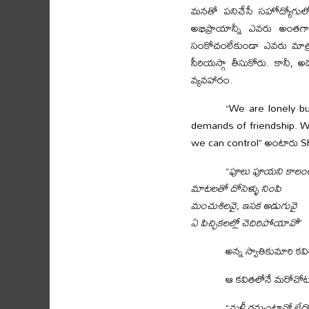
మనతో పనిచేసే సహోద్యోగులో 
అభిప్రాయాన్నీ ఎవరు అంత
సంకోచంలేకుండా ఎవరు మాత్ర
సీరియస్గా తీసుకోరు. కానీ, 
వ్యవహారం.
“We are lonely bu
demands of friendship. W
we can control” అంటారు Sh
“
పూలు పూయని కాలం
మాటలతో దోసెళ్ళు నింపి
మంచుశిలవై, ఇసక అడుగువై
ఏ పిచ్చికలల్లో చెదిరిపోయావో
”
అన్న స్వాతికుమారి క
ఆ కవితలోనే మరోచోట
“
మళ్లీ రమ్మంటానో లేద