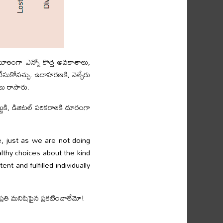
ూలంగా ఎన్నో కొత్త అవకాశాలు,
చేసుకోవచ్చు. ఉదాహరణకి, వెల్చేరు
ాలు రాసారు.
ుకి, డిజిటల్ పరికరాలకి దూరంగా
e, just as we are not doing
lthy choices about the kind
nt and fulfilled individually
రతి మనిషిపైన ప్రకటించాలేమో!