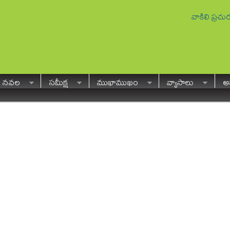
వాకిలి ప్రచ
నవల
సమీక్ష
ముఖాముఖం
వ్యాసాలు
అవ