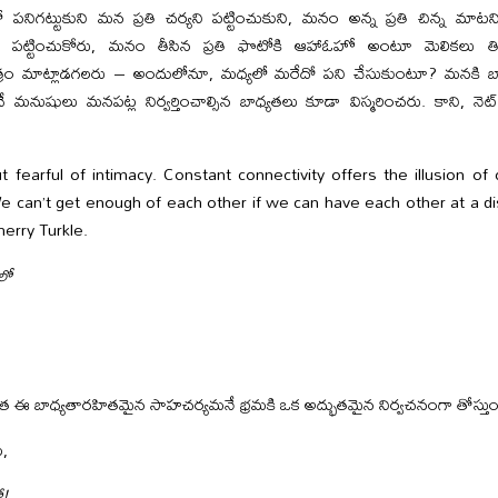
పనిగట్టుకుని మన ప్రతి చర్యని పట్టించుకుని, మనం అన్న ప్రతి చిన్న మాట
గా పట్టించుకోరు, మనం తీసిన ప్రతి ఫొటోకి ఆహాఓహో అంటూ మెలికలు 
ం మాట్లాడగలరు – అందులోనూ, మధ్యలో మరేదో పని చేసుకుంటూ? మనకి బాగా
అదే మనుషులు మనపట్ల నిర్వర్తించాల్సిన బాధ్యతలు కూడా విస్మరించరు. కాని, న
t fearful of intimacy. Constant connectivity offers the illusion o
e can’t get enough of each other if we can have each other at a d
erry Turkle.
లో
విత ఈ బాధ్యతారహితమైన సాహచర్యమనే భ్రమకి ఒక అద్భుతమైన నిర్వచనంగా తోస్తుం
,
ో!,