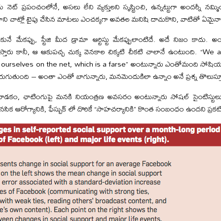
ు నెట్ ప్రపంచంలోనే, అసలు లేని వ్యక్తులని సృష్టించి, ఉన్నట్టుగా అందర్నీ 
ాని చాట్లో టైపు చేసిన మాటలు ఎంచక్కగా అవతల మనిషి దాచుకొని, వాటితో ఏమైనా 
కునే మేకప్పు, స్టేజి మీద డ్రామా ఆర్టిస్టు మేకప్పులాంటిదే. అదే నిజం కాద
స్తారు కానీ, ఆ ఆకుపచ్చ చుక్క వెనకాల చిక్కటి చీకటి చాలానే ఉంటుంది. “
 ourselves on the net, which is a farse” అంటున్నారు ఎంతోమంది సోషియాల
ెరుగుతుంది – అంతా ఎంతో బాగున్నారు, మనమెందుకిలా ఉన్నాం అనే ప్రశ్న తొలుస్
 వాడకం, ఛాటింగుపై మనకి నియంత్రణ అవసరం అంటున్నారు సోషల్ సైంటిస్టులు.
 ఆరోగ్యానికి, ఫేస్బుక్ లో దొరికే “సాహచర్యానికి” కొంత సంబంధం ఉందని ప్రకట