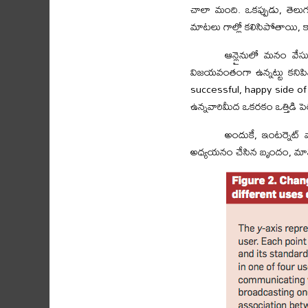
చాలా మంది. ఒకప్పుడు, తెలుగ
మాటలు గాల్లో కలిసిపోతాయి, క
ఆన్లైనులో మనం వేసు
విజయవంతంగా ఉన్నట్టు కనిపి
successful, happy side of
ఉన్నవారిమీద ఒకరకం ఒత్తిడి ప
అందుకే, ఇంటర్నెట్
అధ్యయనం చేసిన బృందం, మానసిక