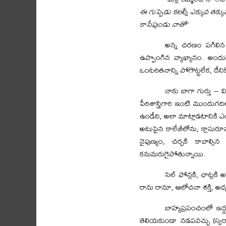
ఈ గుప్పెడు కలల్నీ ఎక్కువ తక్
కాసేపుండు నాతో
”
అన్న చరణం పగిలిన ఆక
ఉప్పొంగిన వ్యాఖ్యానం. అంద
ఒంటరితనాన్ని పోగొట్టలేక, దేన
నాకు బాగా గుర్తు 
పేరిశాస్త్రిగారి ఇంటి ముందు
ఉండేది, అలా మాట్లాడటానికి 
అటుపైన కాలేజీలోను, క్లాసురూ
నైపుణ్యం, చర్చకి కావా
కనుమరుగైపోతున్నాయి.
సెల్ ఫోన్లకి, ఛాట్ల
రాను రానూ, ఆలోచనా శక్తి, అధ్
బాహ్యప్రపంచంలో ఇద
తెలియకుండా నడపవచ్చు (స్వ