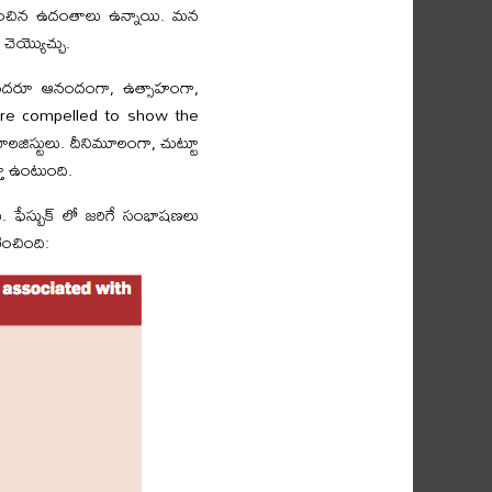
నమ్మించిన ఉదంతాలు ఉన్నాయి. మన
చెయ్యొచ్చు.
ు. అందరూ ఆనందంగా, ఉత్సాహంగా,
We are compelled to show the
జిస్టులు. దీనిమూలంగా, చుట్టూ
తూ ఉంటుంది.
 ఫేస్బుక్ లో జరిగే సంభాషణలు
ించింది: