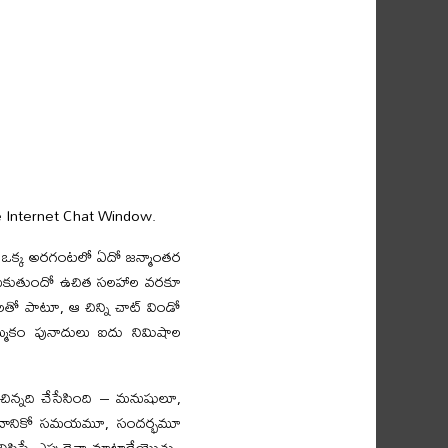
e Internet Chat Window.
నే ఒక్క అరగంటలో ఏదో జన్మాంతర
 దొరుకుతుందో ఉచిత సలహాల వరకూ
తో పాటూ, ఆ చిన్ని చాట్ విండో
నమ్మకం పునాదులు ఐదు నిమిషాల
 చిన్నది చేసేసింది – మనుషులూ,
ే దానికో సమయమూ, సందర్భమూ
ిస్తే, ఎప్పుడైనా మాట్లాడేయొచ్చు,