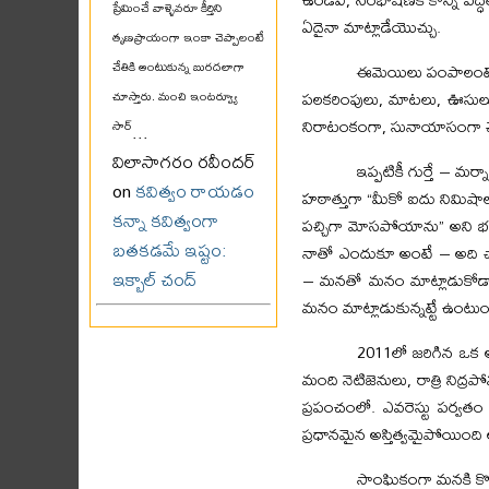
ప్రేమించే వాళ్ళెవరూ కీర్తిని
ఏదైనా మాట్లాడేయొచ్చు.
తృణప్రాయంగా ఇంకా చెప్పాలంటే
చేతికి అంటుకున్న బురదలాగా
ఈమెయిలు పంపాలంటే స
పలకరింపులు, మాటలు, ఊసులు, ఊహ
చూస్తారు. మంచి ఇంటర్వ్యూ
నిరాటంకంగా, సునాయాసంగా చె
సార్
...
విలాసాగరం రవీందర్
ఇప్పటికీ గుర్తే – మర
on
కవిత్వం రాయడం
హఠాత్తుగా “మీకో ఐదు నిమిషా
కన్నా కవిత్వంగా
పచ్చిగా మోసపోయాను” అని భళ్
బతకడమే ఇష్టం:
నాతో ఎందుకూ అంటే – అది చాట
ఇక్బాల్ చంద్
– మనతో మనం మాట్లాడుకోడాని
మనం మాట్లాడుకున్నట్టే ఉంటు
2011లో జరిగిన ఒక అ
మంది నెటిజెనులు, రాత్రి నిద్ర
ప్రపంచంలో. ఎవరెస్టు పర్వ
ప్రధానమైన అస్తిత్వమైపోయింది అంట
సాంఘికంగా మనకి కొన