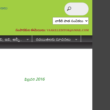
ురణలు
సంపాదకుల ఈమెయిలు:
VAAKILI.EDITOR@GMAIL.COM
ి, ఇవి, అన్నీ..
రచయితలకు సూచనలు
ఫిబ్రవరి 2016