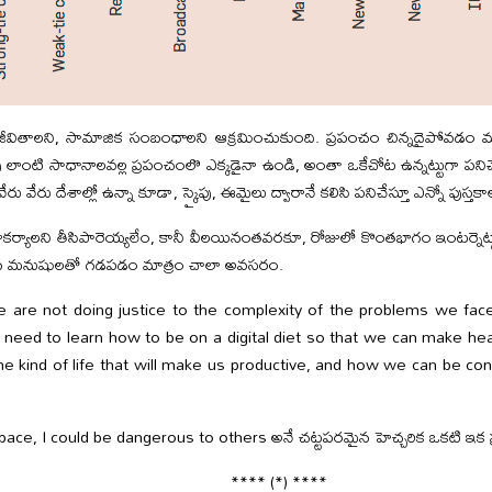
జీవితాలని, సామాజిక సంబంధాలని ఆక్రమించుకుంది. ప్రపంచం చిన్నదైపోవడం మ
్కైపు లాంటి సాధానాలవల్ల ప్రపంచంలొ ఎక్కడైనా ఉండి, అంతా ఒకేచోట ఉన్నట్టుగా పని
ు వేరు దేశాల్లో ఉన్నా కూడా, స్కైపు, ఈమైలు ద్వారానే కలిసి పనిచేస్తూ ఎన్నో పుస్తక
సౌకర్యాలని తీసిపారెయ్యలేం, కానీ వీలయినంతవరకూ, రోజులో కొంతభాగం ఇంటర్నెట్ట
న మనుషులతో గడపడం మాత్రం చాలా అవసరం.
 “We are not doing justice to the complexity of the problems we fac
 need to learn how to be on a digital diet so that we can make hea
he kind of life that will make us productive, and how we can be conte
pace, I could be dangerous to others అనే చట్టపరమైన హెచ్చరిక ఒకటి ఇక ప్
**** (*) ****