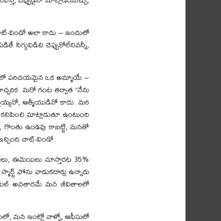
చాట్-విండో అలా కాదు – ఇందులో
సిగ్గువిడిచి చెప్పుకోలేనివన్నీ,
నెట్టులో పరిచయమైన ఒక అమ్మాయే –
చ్చరిక. మరో గంట తర్వాత “నేను
నయ్యనో, ఆత్మీయుడినో కాదు. మరి
ో కనిపించి మాట్లాడుతూ ఉంటుంది
, గొంతు ఉండవు కాబట్టి, మనతో
్చింది చాట్-విండో.
సేజీలు, ఈమెయిలు చూస్తారట 35%
మార్ట్ ఫోను వాడుకదార్లు ఉన్నారు
జిటల్ అవతారమే మన జీవితాలలో
ో, మన ఇంట్లో వాళ్ళో, ఆఫీసులో