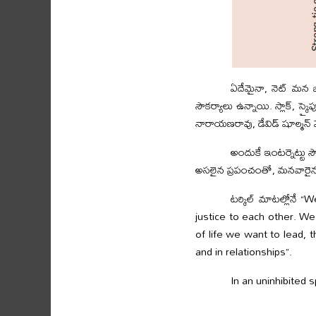
ఏదేమైనా, నెట్ మన 
సౌకర్యాలు ఉన్నాయి. స్లాక్, స
నారాయణరావు, డేవిడ్ షూల్మన్ వేర
అందుకే ఇంటర్నెట్టు 
అసలైన ప్రపంచంతో, మనవారై
టర్కిల్ మాటల్లోనే
justice to each other. We
of life we want to lead, t
and in relationships”.
In an uninhibited s