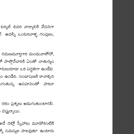
ర్కిల్ చివరి వాక్యానికి వేదనగా
్. అవన్నీ ఒంటరివాళ్ళ గంపులు,
ు రమణమూర్తిగారి మండువాలోనో,
 పాల్గొనేవారికి ఏంతో చాతుర్యం
మాటలుకూడా ఒక పద్ధతిగా ఉండేవి.
్యం ఉండేది. సంభాషణకి కావాల్సిన
పెరుగుతున్న అసహనంతో పాటూ
కే రకం ప్రశ్నలు అడుగుతుంటారనీ.
ెప్తున్నాయి.
 నెట్లో స్నేహాలు మూడోకంటికి
ఎన్నో సమస్యల పాలవుతూ ఉంటారు