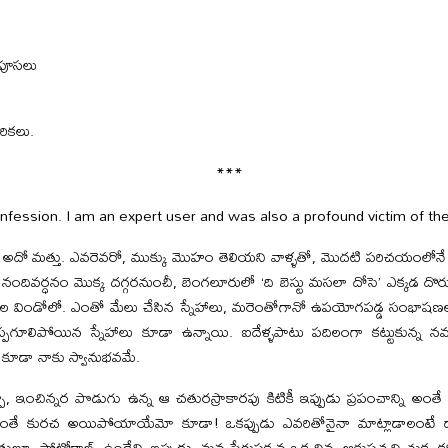
 పూసలు
రికలు.
***
fession. I am an expert user and was also a profound victim of th
్తలో అదో మత్తు. ఎవరెవరో, ముక్కు మొహం తెలియని వాళ్ళతో, మొదటి పరిచయంలో
 నందివర్ధనం మొక్క దగ్గరనుంచీ, బెంగలూరులో ‘ది బెస్టు మసలా దోసె’ ఎక్కడ
ించీల విండోలో. ఎంతో మేలు చేసిన స్నేహాలు, మరెంతోగానో ఉపయోగపడ్డ సంభాషణల
ప్పగూలిపోయిన స్నేహాలు కూడా ఉన్నాయి. ఐదేళ్ళపాటు పదిలంగా కట్టుకున్న 
ూడా నాకు స్వానుభవమే.
, ఇంచిన్నర పొడుగు ఉన్న ఆ చతురస్రాకారపు కిటికీ ఇప్పుడు ప్రపంచాన్ని అంతే
తే కురచ అయిపోయాయేమో కూడా! ఒకప్పుడు ఎవరితోనైనా మాట్లాడాలంట
ులూ, ప్రోటోకాల్స్ ఉండేవి. ఇప్పుడు, మన పేరుపక్కన ఒక చిన్న ఆకుపచ్చని చుక్క కనిప