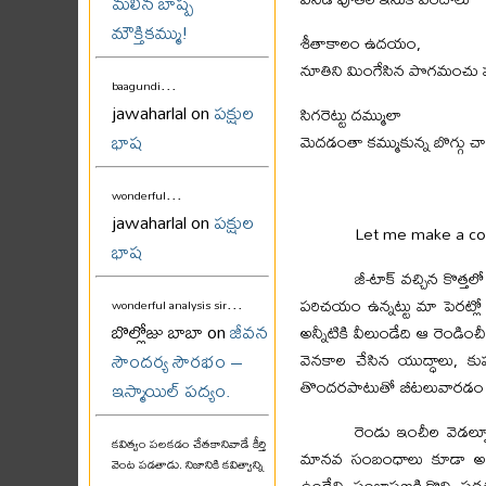
మలిన బాష్ప
మౌక్తికమ్ము!
శీతాకాలం ఉదయం,
నూతిని మింగేసిన పొగమంచు
...
baagundi
jawaharlal on
పక్షుల
సిగరెట్టు దమ్ములా
భాష
మెదడంతా కమ్ముకున్న బొగ్గు చా
...
wonderful
jawaharlal on
పక్షుల
Let me make a con
భాష
జీ-టాక్ వచ్చిన కొత
...
పరిచయం ఉన్నట్టు మా పెరట్లో
wonderful analysis sir
బొల్లోజు బాబా on
జీవన
అన్నీటికి వీలుండేది ఆ రెండ
సౌందర్య సౌరభం –
వెనకాల చేసిన యుద్ధాలు, కు
తొందరపాటుతో బీటలువారడం క
ఇస్మాయిల్ పద్యం.
రెండు ఇంచీల వెడల్పూ
కవిత్వం పలకడం చేతకానివాడే కీర్తి
మానవ సంబంధాలు కూడా అం
వెంట పడతాడు. నిజానికి కవిత్వాన్ని
ఉండేవి, సంభాషణకి కొన్ని పద్ధత