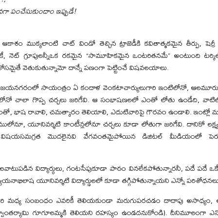
కువగా పంచేసుకుందాం ఇప్పుడే!
ాశం ముక్కలాంటి చాట్ విండో తెచ్చిన ట్రాజెడీకి కవితాత్మకమైన తీర్పు, షెర్రీ ట
ుకే, నెట్ గ్రూపులన్నీఒక రకమైన “సామూహికమైన ఒంటరితనమే” అంటుంది టర్కిల
ికోసమైతే వెతుకుతున్నామో దాన్నే పణంగా పెట్టించే విషవలయాలు.
– విజయనగరంలో సాయంత్రం ఏ కందాళ వెంకటాచార్యులుగారి ఇంటిలోనో, ఆలమూర
గదిలోనో చాలా గొప్ప చర్చలు జరిగేవి. ఆ సంభాషణలలో ఎంతో లోతు ఉండేది, వాటిలో
ఎంతో, భాష రావాలి, చమత్కారం తెలియాలి, ఎదుటివారిపై గౌరవం ఉండాలి. ఇంట్లో 
ములోనూ, యూనివర్శిటి కాంటీన్లలోనూ చర్చలు కూడా లోతుగా జరిగేవి. దానికో లక్ష
ల్సిన విషయసమగ్రత మొదలైనవి వేగవంతమైపోయిన డిజిటల్ మీడియంలో 
కి అలవాటుపడిన విద్యార్ఠులు, గంటసేపుకూడా పాఠం వినలేకపోతున్నారనీ, పదే పదే ఒ
యయనాభిలాష యూనివర్శిటి విద్యార్థులలో కూడా తగ్గిపోతున్నాయని ఎన్నో పరిశోధనలు చ
్దరి మధ్య సంబంధం ఎవరికీ తెలియకుండా మరుగుపరచడం దాదాపు అసాధ్యం, అదే
ర్వాంతర్యామి గూగూలమ్మకి తెలియని రహస్యం ఉండదనుకోండి). దీనిమూలంగా 