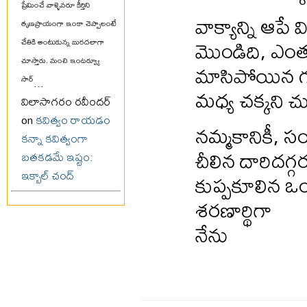
ప్రేమించే వాళ్ళెవరూ కీర్తిని
వాక్యాన్ని ఆపే
తృణప్రాయంగా ఇంకా చెప్పాలంటే
మొండిది, ఎం
చేతికి అంటుకున్న బురదలాగా
చూస్తారు. మంచి ఇంటర్వ్యూ
మాసిపోయిన గ
సార్
...
మధ్య చక్కని చ
విలాసాగరం రవీందర్
on
కవిత్వం రాయడం
నమ్మకానికీ, సం
కన్నా కవిత్వంగా
చీలిన దారిదగ్గ
బతకడమే ఇష్టం:
ఇక్బాల్ చంద్
కుప్పకూలిన ఒ
శరణార్థిగా
నేను