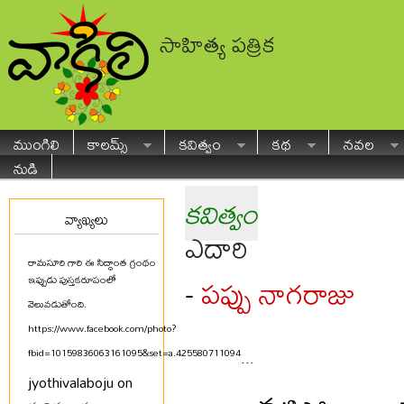
సాహిత్య పత్రిక
ముంగిలి
కాలమ్స్
కవిత్వం
కథ
నవల
నుడి
కవిత్వం
వ్యాఖ్యలు
ఎదారి
రామసూరి గారి ఈ సిద్ధాంత గ్రంథం
పప్పు నాగరాజు
-
ఇప్పుడు పుస్తకరూపంలో
వెలువడుతోంది.
https://www.facebook.com/photo?
fbid=10159836063161095&set=a.425580711094
...
jyothivalaboju on