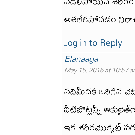
వడిలిపోయిన శరీ
ఆశలేకపోవడం నిరా
Log in to Reply
Elanaaga
May 15, 2016 at 10:57 
నదిమీదకి ఒరిగిన చెట
నీటిబొట్లన్నీ ఆకులైత
ఇక శరీరమొక్కటే పగ