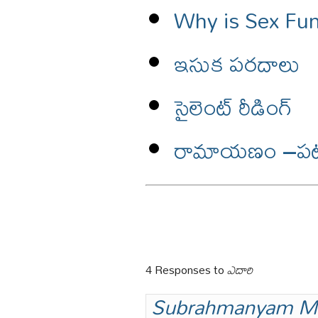
Why is Sex Fu
ఇసుక పరదాలు
సైలెంట్ రీడింగ్
రామాయణం –పటిక
4 Responses to
ఎదారి
Subrahmanyam M