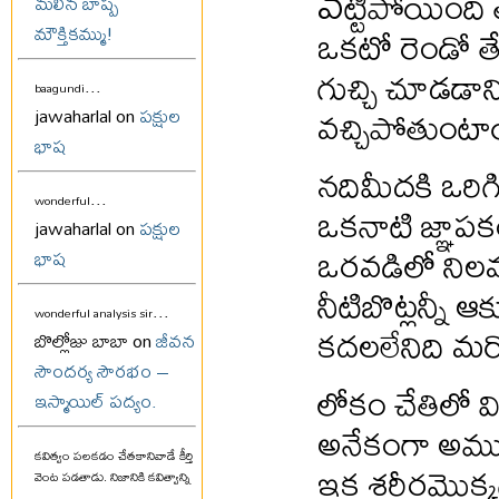
వ
ట్టిపోయింది త
మలిన బాష్ప
ఒకటో రెండో త
మౌక్తికమ్ము!
గుచ్చి చూడడాని
...
baagundi
వచ్చిపోతుంట
jawaharlal on
పక్షుల
భాష
నదిమీదకి ఒరిగి
...
wonderful
ఒకనాటి జ్ఞాప
jawaharlal on
పక్షుల
ఒరవడిలో నిలవ
భాష
నీటిబొట్లన్నీ ఆ
...
wonderful analysis sir
కదలలేనిది మర
బొల్లోజు బాబా on
జీవన
సౌందర్య సౌరభం –
లోకం చేతిలో
ఇస్మాయిల్ పద్యం.
అనేకంగా అమ్ము
కవిత్వం పలకడం చేతకానివాడే కీర్తి
ఇక శరీరమొక్క
వెంట పడతాడు. నిజానికి కవిత్వాన్ని