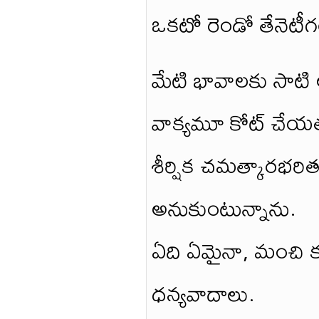
ఒకటో రెండో తేనెటీగ
మేటి భావాలకు సాటి అ
వాక్యమూ కోట్ చేయత
శీర్షిక చమత్కారభరి
అనుకుంటున్నాను.
ఏది ఏమైనా, మంచి కవి
ధన్యవాదాలు.