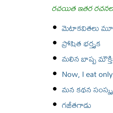
రచయిత ఇతర రచనల
మెటాకవితలు మూ
ప్రోషిత భర్తృక
మలిన బాష్ప మౌక్తి
Now, I eat only
మన కథన సంస్కృత
గజీతగాడు