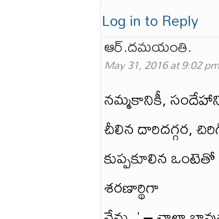
Log in to Reply
ఆర్.దమయంతి.
May 31, 2016 at 9:02 p
నమ్మకానికీ, సందేహాన
చీలిన దారిదగ్గర, చిర
కుప్పకూలిన ఒంటెతో
శరణార్థిగా
నేను..’ – చాలా బావు