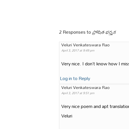
2 Responses to
ప్రోషిత భర్తృక
Veluri Venkateswara Rao
April 3, 2017 at 9:49 pm
Very nice. I don’t know how I m
Log in to Reply
Veluri Venkateswara Rao
April 3, 2017 at 9:51 pm
Very nice poem and apt translati
Veluri