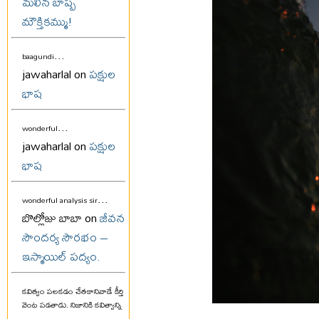
మలిన బాష్ప
మౌక్తికమ్ము!
...
baagundi
jawaharlal on
పక్షుల
భాష
...
wonderful
jawaharlal on
పక్షుల
భాష
...
wonderful analysis sir
బొల్లోజు బాబా on
జీవన
సౌందర్య సౌరభం –
ఇస్మాయిల్ పద్యం.
కవిత్వం పలకడం చేతకానివాడే కీర్తి
వెంట పడతాడు. నిజానికి కవిత్వాన్ని