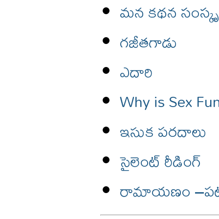
మన కథన సంస్కృత
గజీతగాడు
ఎదారి
Why is Sex Fu
ఇసుక పరదాలు
సైలెంట్ రీడింగ్
రామాయణం –పటిక