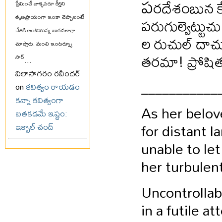
ప
రదేశంబున కే
ప్రేమించే వాళ్ళెవరూ కీర్తిని
పరుగుల్వెట్టుచ
తృణప్రాయంగా ఇంకా చెప్పాలంటే
చేతికి అంటుకున్న బురదలాగా
ల రుచుల్ దాచ
చూస్తారు. మంచి ఇంటర్వ్యూ
తరమా! ప్రోషి
సార్
...
విలాసాగరం రవీందర్
___________
on
కవిత్వం రాయడం
కన్నా కవిత్వంగా
As her belov
బతకడమే ఇష్టం:
for distant l
ఇక్బాల్ చంద్
unable to let
her turbulen
Uncontrollab
in a futile a