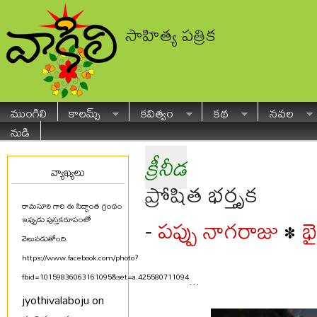
సాహిత్య పత్రిక
ముంగిలి
కాలమ్స్
కవిత్వం
కథ
నవల
నుడి
క్రీనీడ
వ్యాఖ్యలు
ప్రోషిత భర్తృక
రామసూరి గారి ఈ సిద్ధాంత గ్రంథం
పప్పు నాగరాజు
భ
-
•
ఇప్పుడు పుస్తకరూపంలో
వెలువడుతోంది.
https://www.facebook.com/photo?
fbid=10159836063161095&set=a.425580711094
...
jyothivalaboju on