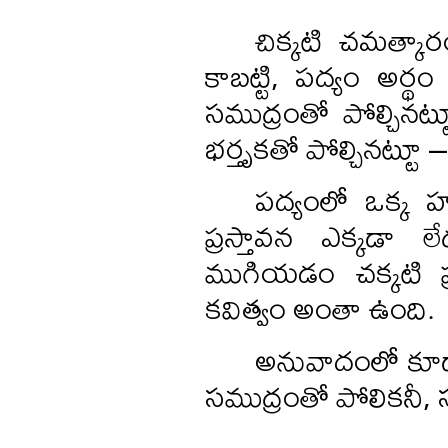
చిక్కటి చమత్కా
కాబట్టి, పద్యం అర్థ
సముద్రంతో పోల్చినట
భర్తృకతో పోల్చినట్టూ
పద్యంలో ఒక్క హ
ప్రస్తావన ఎక్కడా 
ముగియడం చక్కటి ప
కవిత్వం అంతా ఉంది.
అనువాదంలో కూడా,
సముద్రంతో పోలికనీ, సమ