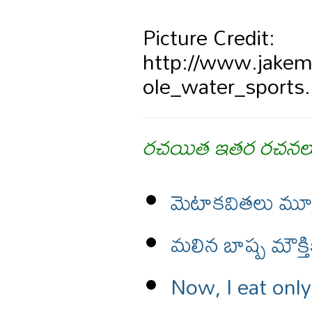
Picture Credit:
http://www.jake
ole_water_sports
రచయిత ఇతర రచనల
మెటాకవితలు మూ
మలిన బాష్ప మౌక్తి
Now, I eat only