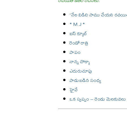
రచయిత ఇతర రచనలు:
“నేల విడిచి సాము చేయని రచయిత
* M.J *
ఐస్ క్యూబ్
రెండో రాత్రి
పాపం
నాన్న చొక్కా
ఎదురుచూపు
పాడుబడిన సంధ్య
హైవే
ఒక స్వప్నం – రెండు మెలకువలు