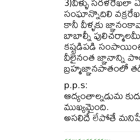
3)వీళ్ళు సరళరేఖలా 
సంఘాన్నొదిలి వక్రరేఖ
కానీ వీళ్ళకు జ్ఞానంకావ
బాబాల్నీ పులిచర్మాలమీ
కష్టడిపడి సంపాయించి
వీలైనంత జ్ఞానాన్ని పొ
బ్రహ్మజ్ఞానపాతంలో త
p.p.s:
ఆద్యంతాల్నడుమ కుదుప
ముఖ్యమైంది.
అసలిదే లేపోతే మనిషే 