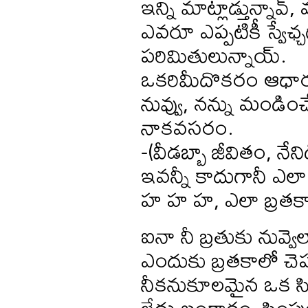
ఇన్ని మాట్లాడ్తున్నావ్,
ఎవరూ ఎప్పటికీ స్వేఛ్
పరిమితులున్నాయ్.
ఒకరిమీదొకరం ఆధారప
నువ్వు, నన్ను మండిం
నాకవసరం.
-(వీడబ్బా జీవితం, నేన
ఇవన్నీ కాదుగానీ ఎలా బ
హ హ హ, ఎలా బ్రతకా
ఐనా నీ బ్రతుకు నువ్
ఎందుకు బ్రతకాలో చెప
నీకనుకూలమైన ఒక సిధ్
లేదు బంగారం, సింపుల