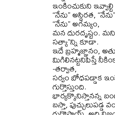
ఇంకించుకుని ఇవ్వాల్ట
“నేను” అస్థిరత, “నేన
“నేను” అగమ్యం,
మన దురదృష్టం. మని
సత్యా”న్ని కూడా.
ఇదే బ్రహ్మజ్ఞానం, అత
మిగిలినట్టనిపిస్తే నీకి
-తర్వాత,
సర్వం బోధపడ్డాక ఇంకే
గుర్తొస్తుంది.
భార్యక్కొనిస్తానన్న 
బస్తా, పుచ్చులుపడ్
గుర్తొస్తాయ్. అది ని