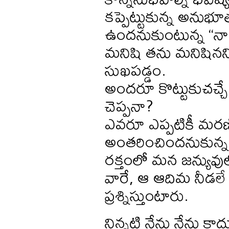
కప్పెట్టుకున్న అనుభూత
ఉందనుకుంటున్న “నా” ఊ
మనిషి తను మనిషినని
సుఖపడ్డం.
అందరూ కొట్టుకుచచ్చే
చెప్పనా?
ఎవరూ ఎప్పటికీ మరణ
అంతరించిందనుకున్న
రక్తంలో మన జన్యువుల
వారే, ఆ ఆదిమ నీడలే 
ప్రశ్నిస్తుంటారు.
నిన్నటి నేను నేను కాదు