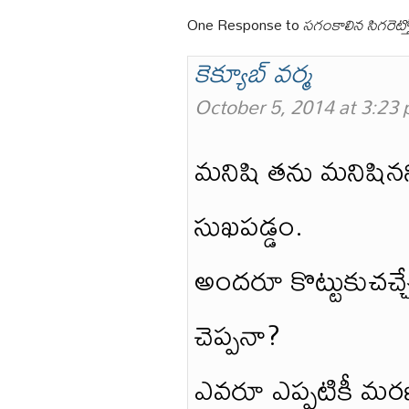
One Response to
సగంకాలిన సిగరెట
కెక్యూబ్ వర్మ
October 5, 2014 at 3:23
మనిషి తను మనిషినన
సుఖపడ్డం.
అందరూ కొట్టుకుచచ్చ
చెప్పనా?
ఎవరూ ఎప్పటికీ మర