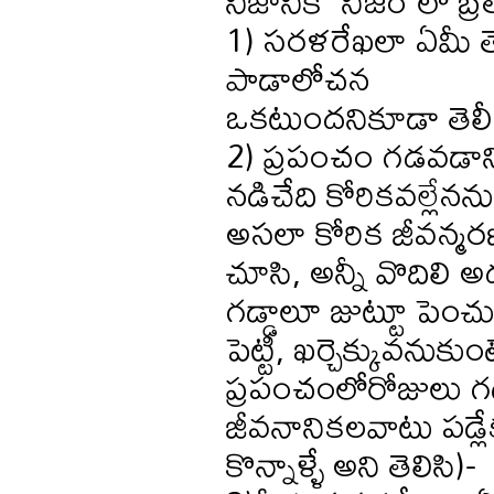
నిజానికి “నిజం”లో బ
1) సరళరేఖలా ఏమీ త
పాడాలోచన
ఒకటుందనికూడా తెలీన
2) ప్రపంచం గడవడాన
నడిచేది కోరికవల్లేనను
అసలా కోరిక జీవన్మరణా
చూసి, అన్నీ వొదిలి అ
గడ్డాలూ జుట్టూ పెంచు
పెట్టి, ఖర్చెక్కువనుకు
ప్రపంచంలోరోజులు గడ
జీవనానికలవాటు పడ్ల
కొన్నాళ్ళే అని తెలిసి)-