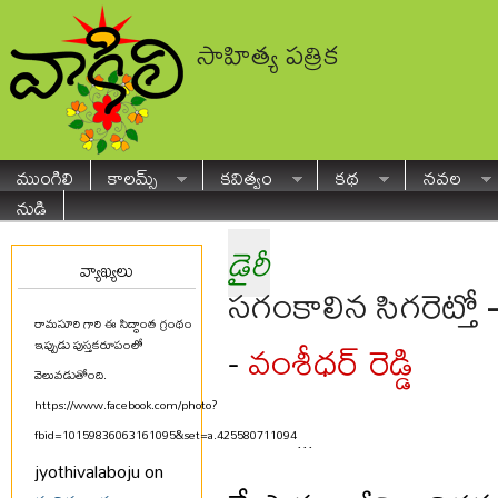
సాహిత్య పత్రిక
ముంగిలి
కాలమ్స్
కవిత్వం
కథ
నవల
నుడి
డైరీ
వ్యాఖ్యలు
సగంకాలిన సిగరెట్త
రామసూరి గారి ఈ సిద్ధాంత గ్రంథం
వంశీధర్ రెడ్డి
-
ఇప్పుడు పుస్తకరూపంలో
వెలువడుతోంది.
https://www.facebook.com/photo?
fbid=10159836063161095&set=a.425580711094
...
jyothivalaboju on