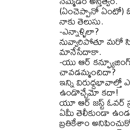
నమ్మడం అస్తిత్వం.
(ఏంచెప్పానో ఏంటో) ఓన
నాకు తెలుసు.
-ఎన్నాళ్ళిలా?
నువ్వారిపోతూ మరో స
మానేసేదాకా.
-యు ఆర్ కన్ఫ్యూజింగ
చావడమ్మంచిదా?
ఇన్ని విరుధ్దభావాల్త
ఉండొచ్చేమో కదా!
యూ ఆర్ జస్ట్ ఓవర్ స్క్ర
ఏమీ తెలీకుండా ఉండ
బ్రతికేశాం అనిపించుక