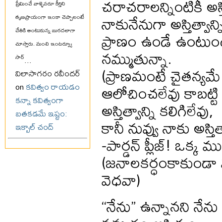
చరాచరాలన్నింటికీ అస
ప్రేమించే వాళ్ళెవరూ కీర్తిని
నాకునేనుగా అస్తిత్వాన్న
తృణప్రాయంగా ఇంకా చెప్పాలంటే
చేతికి అంటుకున్న బురదలాగా
ప్రాణం ఉండే ఉంటుం
చూస్తారు. మంచి ఇంటర్వ్యూ
నమ్ముతున్నా.
సార్
...
(ప్రాణమంటే చైతన్యమే
విలాసాగరం రవీందర్
ఆలోచించలేవు కాబట్టి 
on
కవిత్వం రాయడం
కన్నా కవిత్వంగా
అస్తిత్వాన్ని కలిగిలేవు,
బతకడమే ఇష్టం:
కానీ నువ్వు నాకు అస్తిత
ఇక్బాల్ చంద్
-పార్డన్ ప్లీజ్! ఒక్క 
(జనాలకర్ధంకాకుండా 
వెధవా)
“నేను” ఉన్నానని నేన