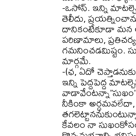
-ఒసోస్. ఇన్ని మాటల్చెప
తెలీదు, ప్రయత్నించా
దానికంటేకూడా మన ఆల
పరిణామాలు, ప్రతిచర్యగ
గమనించడమిష్టం. సుఖ
మార్గమే.
-(ఛ, ఏదో చెప్తాడనుకుం
ఇన్ని పెద్దపెద్ద మాటల్చ
వాడావేంటన్నా”సుఖం
నీకింకా అర్ధమవలేదా, 
తగలెట్టాననుకుంటున్
కేవలం నా సుఖంకోసం, 
కొన్ననుభవాల్ని భవిష