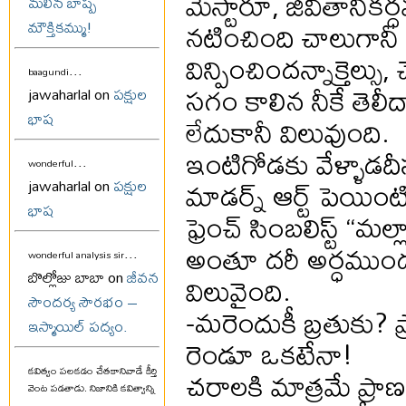
మేస్టారూ, జీవితానికర
మలిన బాష్ప
నటించింది చాలుగానీ 
మౌక్తికమ్ము!
విన్పించిందన్నాక్తెల్సు, చ
...
baagundi
సగం కాలిన నీకే తెలీద
jawaharlal on
పక్షుల
భాష
లేదుకానీ విలువుంది.
ఇంటిగోడకు వేళ్ళాడదీస్క
...
wonderful
మాడర్న్ ఆర్ట్ పెయింటి
jawaharlal on
పక్షుల
భాష
ఫ్రెంచ్ సింబలిస్ట్ “మల్ల
అంతూ దరీ అర్ధముండ
...
wonderful analysis sir
బొల్లోజు బాబా on
జీవన
విలువైంది.
సౌందర్య సౌరభం –
-మరెందుకీ బ్రతుకు? ప్
ఇస్మాయిల్ పద్యం.
రెండూ ఒకటేనా!
చరాలకి మాత్రమే ప్ర
కవిత్వం పలకడం చేతకానివాడే కీర్తి
వెంట పడతాడు. నిజానికి కవిత్వాన్ని