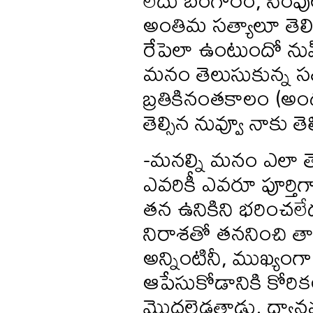
అంతిమ సత్యాలూ తెలిసు
రేపెలా ఉంటుందో ను
మనం తెలుసుకున్న సత్
బ్రతికినంతకాలం (అందర
తెల్సిన నువ్వూ నాకు త
-మనల్ని మనం ఎలా త
ఎవరికీ ఎవరూ పూర్తిగా
తన ఉనికిని భరించలే
నిరాశతో తననించి తా
అన్నింటినీ, ముఖ్యంగా
ఆపేసుకోడానికి కోరిక
మొదలెడతాడు. ధ్యానమం