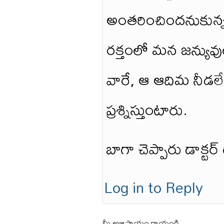
అంతరించిందనుకున్న
రక్తంలో మన జన్యువుల
వారే, ఆ ఆదిమ నీడలే 
ప్రశ్నిస్తుంటారు.
బాగా చెప్పారు డాక్టర్
Log in to Reply
మీ అభిప్రాయం రాయండి