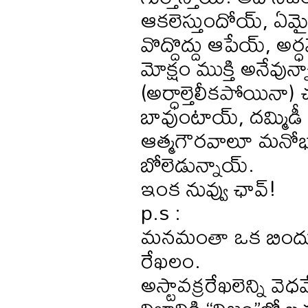
ఆకలెస్తుందోయ్, ఏమైనా
వొద్దొద్దు ఆపేయ్, అర్
మోక్షం ముక్తి అనేవున
(అర్ధాల్తెలీకపోయినా)
బావుంటాయ్, దమ్మిడ
ఆత్మగౌరవాలూ మనోభా
బోలెడున్నాయ్.
ఇంక నువ్వు ఛావ్!
p.s :
మనమంతా ఒక బిందువు
రేఖలం.
అస్టావక్రరేఖలెన్ని వెధ