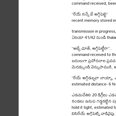
command received, been 
“రేయ్ నిన్నే బే అగ్గిపెట్టె”
recent memory stored in hi
transmission in progress,
ఏరియా 41/42 నుండి thala
“అబ్బే ఛూతే, అగ్గిపెట్టీరా”..
command received to the
బదులుగా ప్రచోదనాల ప్రవ
మెదడ్నుండి వెన్నుపాముకి, అ
“రేయ్ అగ్గిడబ్బరా నాయ్నా, ఎ
estimated distance- 6 fe
ఎడమచేతిని 20 డిగ్రీలు ఎడమవై
కండలు ఇనుప గడ్డకట్టిన పక
hold it tight, estimated 
విసిరేయ్ అగ్గిపెట్ని వాడివైపు