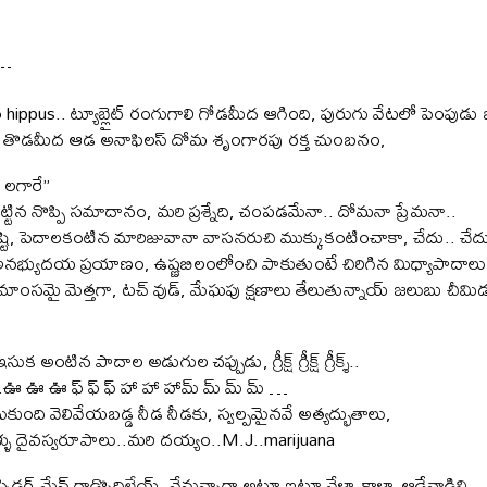
ా…
ippus.. ట్యూబ్లైట్ రంగుగాలి గోడమీద ఆగింది, పురుగు వేటలో పెంపుడు బల
ుకల తొడమీద ఆడ అనాఫిలస్ దోమ శృంగారపు రక్త చుంబనం,
క్ లగారే”
మ కుట్టిన నొప్పి సమాదానం, మరి ప్రశ్నేది, చంపడమేనా.. దోమనా ప్రేమనా..
ృష్టి, పెదాలకంటిన మారిజువానా వాసనరుచి ముక్కుకంటించాకా, చేదు.. చ
కి అనభ్యుదయ ప్రయాణం, ఉష్ణబిలంలోంచి పాకుతుంటే చిరిగిన మిధ్యాపాదాలు
మాంసమై మెత్తగా, టచ్ వుడ్, మేఘపు క్షణాలు తేలుతున్నాయ్ జలుబు చీమిడ
ఇసుక అంటిన పాదాల అడుగుల చప్పుడు, గ్రీక్ష్ గ్రీక్ష్ గ్రీక్శ్..
ని….ఊ ఊ ఊ ఫ్ ఫ్ ఫ్ హా హా హామ్ మ్ మ్ మ్ …
ుకుంది వెలివేయబడ్డ నీడ నీడకు, స్వల్పమైనవే అత్యద్భుతాలు,
ళ్ళు దైవస్వరూపాలు..మరి దయ్యం..M.J..marijuana
్పైడర్ మేన్ గాడ్నొదిలేయ్, నేనున్నాగా అటూ ఇటూ వేళ్ళా కాళ్ళా ఆడేవాడిని,