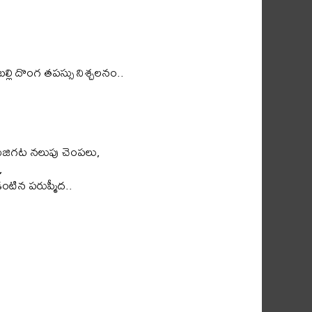
్లి దొంగ తపస్సు నిశ్చలనం..
ేదుజిగట నలుపు చెంపలు,
,
ంటిన పరుప్మీద..