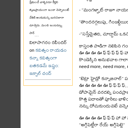
ప్రేమించే వాళ్ళెవరూ కీర్తిని
- “మంగళ్హాట్ రాజూ నాయగ్
తృణప్రాయంగా ఇంకా చెప్పాలంటే
చేతికి అంటుకున్న బురదలాగా
“తొందరగ్గలుపు, గింజల్దీయి
చూస్తారు. మంచి ఇంటర్వ్యూ
-”సస్తేమైతది, చూద్దామ్ ఒకస
సార్
...
విలాసాగరం రవీందర్
కాస్తంత పొడిగా నలిపిన గంజ
on
కవిత్వం రాయడం
ఊ ఊ ఊ ఊ ఫ్ ఫ్ ఫ్ ఫ్ ఫ్ 
కన్నా కవిత్వంగా
కొండెక్కిన అనుభవాల గాలానికి 
బతకడమే ఇష్టం:
need more, need more, n
ఇక్బాల్ చంద్
“టెట్రా హైడ్రో కన్నాబినాల్” ప
ఊ ఊ ఊ ఊ ఊ ఫ్ ఫ్ ఫ్ ఫ్…సెక్స
డోపామైన్ వరదల్ని పంచప్రాణ
కొత్త పదాలతో పూరీలు ఖాళ
నన్ను దోచుకుందువటే వన్నె
ఊ ఊ ఊ ఊ ఫ్ ఫ్ ఫ్ హా హా
“అగ్గిపెట్టీరా రేయ్ అగ్గిపెట్టె”