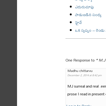
ఎదురుచూపు
పాడుబడిన సంధ్య
హైవే
ఒక స్వప్నం – రెండ
One Response to
* M.J
Madhu chittarvu
December 2, 2014 at 8:42 pm
MJ surreal and real .ee
prose I read in present 
Log in to Reply