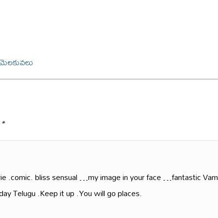
ు మెలకువలు
 *
rie .comic. bliss sensual …my image in your face …fantastic Vam
day Telugu .Keep it up .You will go places.