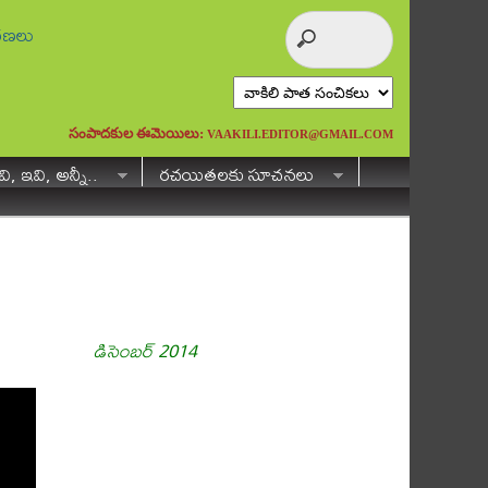
ురణలు
సంపాదకుల ఈమెయిలు:
VAAKILI.EDITOR@GMAIL.COM
ి, ఇవి, అన్నీ..
రచయితలకు సూచనలు
డిసెంబర్ 2014