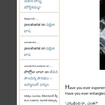
మలిన బాష్ప
మౌక్తికమ్ము!
...
baagundi
jawaharlal on
పక్షుల
భాష
...
wonderful
jawaharlal on
పక్షుల
భాష
...
wonderful analysis sir
బొల్లోజు బాబా on
జీవన
సౌందర్య సౌరభం –
H
ఇస్మాయిల్ పద్యం.
ave you ever experie
Have you ever entangled
కవిత్వం పలకడం చేతకానివాడే కీర్తి
వెంట పడతాడు. నిజానికి కవిత్వాన్ని
“ఎక్కణ్ణించి రా, ఎంత?”