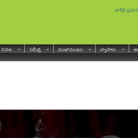
వాకిలి ప్రచ
నవల
సమీక్ష
ముఖాముఖం
వ్యాసాలు
అవ