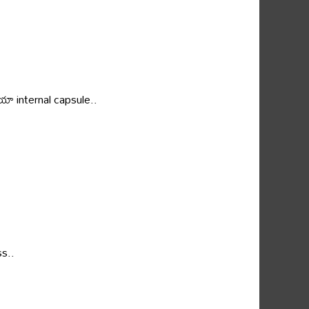
ా internal capsule..
ss..