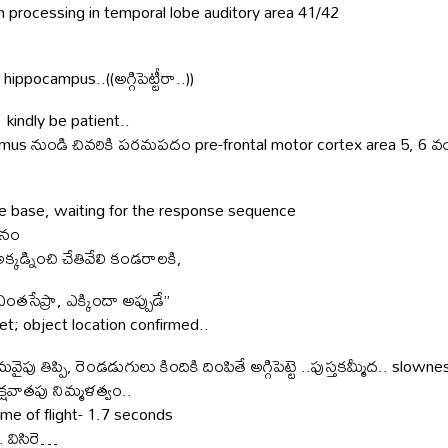
processing in temporal lobe auditory area 41/42
ppocampus..((అగ్గిపెట్టీరా..))
 kindly be patient..
mus నుండి చివరికి పరమపదం pre-frontal motor cortex area 5, 6 వయ
 base, waiting for the response sequence
చనం
క్కడ్నించి చేతివేలి కండరాలకి,
ంతసేప్రా, ఎక్కిందా అప్పుడే”
et; object location confirmed..
పు తిప్పి, రెండడుగులు కిందికి దింపితే అగ్గిపెట్టె ..పుస్తకమ్మీద.. slowne
్షవాతపు నిమ్మళత్వం..
time of flight- 1.7 seconds
.. విసిరె…