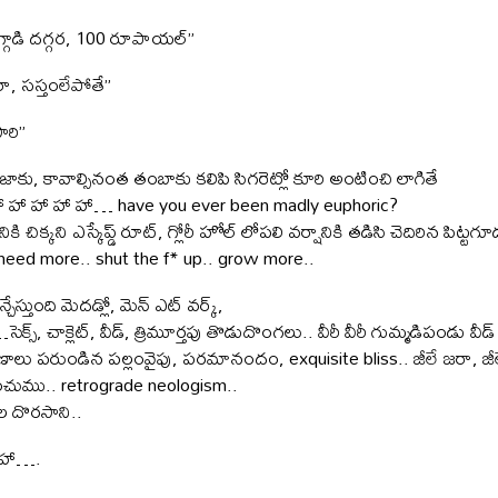
గాడి దగ్గర, 100 రూపాయల్”
రా, సస్తంలేపోతే”
ారి”
ాకు, కావాల్సినంత తంబాకు కలిపి సిగరెట్లో కూరి అంటించి లాగితే
హా హా హా హా హా… have you ever been madly euphoric?
చిక్కని ఎస్కేప్డ్ రూట్, గ్లోరీ హోల్ లోపలి వర్షానికి తడిసి చెదిరిన పిట్టగూడు
eed more.. shut the f* up.. grow more..
న్చేస్తుంది మెదడ్లో, మెన్ ఎట్ వర్క్,
్, చాక్లెట్, వీడ్, త్రిమూర్తపు తొడుదొంగలు.. వీరీ వీరీ గుమ్మడిపండు వీడ్ 
ాలు పరుండిన పల్లంవైపు, పరమానందం, exquisite bliss.. జీలే జరా, జీలే
ించుము.. retrograde neologism..
ల దొరసాని..
 హా….