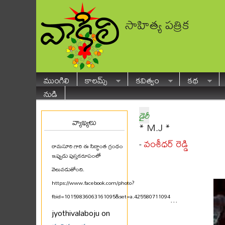
సాహిత్య పత్రిక
ముంగిలి
కాలమ్స్
కవిత్వం
కథ
నుడి
డైరీ
వ్యాఖ్యలు
* M.J *
వంశీధర్ రెడ్డి
-
రామసూరి గారి ఈ సిద్ధాంత గ్రంథం
ఇప్పుడు పుస్తకరూపంలో
వెలువడుతోంది.
https://www.facebook.com/photo?
fbid=10159836063161095&set=a.425580711094
...
jyothivalaboju on