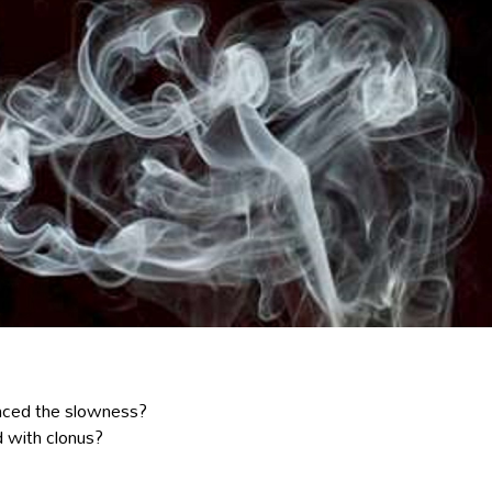
nced the slowness?
 with clonus?