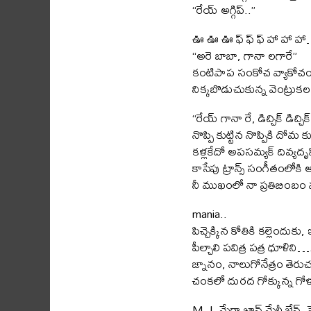
“రేయ్ అగ్గిప్..”
ఊ ఊ ఊ ఫ్ ఫ్ ఫ్ హా హా హ
“అరె బాబా, గానా లగారే”
కంటిపాప సంకోచ వ్యాకోచం h
నిక్కబొడుచుకున్న వెంట్ర
“రేయ్ గానా రే, డిచ్చిక్ డిచ్చి
నొప్పి కుట్టిన నొప్పికి దో
కళ్లకేదో అపసమ్యక్ దివ్యద
కాసేపు ట్రాన్స్ సంగీతంలో
నీ ముఖంలో నా ప్రతిబింబం 
mania..
పిచ్చెక్కిన కోతికి కల్లెందుకు, 
పీల్చాలి పవిత్ర పత్ర ధూళి
ఙ్నానం, నాలుగోనేత్రం తెరుచ
చంకలో దురద గోక్కున్న గో
M.J..మేరా జాన్ మేరీ జేన్, స