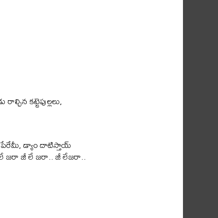
 రాల్చిన కట్టెపుల్లలు,
పేరేమీ, డ్యాం దాటిస్తాయ్
 జరా జీ లే జరా.. జీ లేజరా..