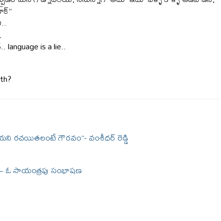
ూక్”
..
…
. language is a lie..
th?
ేయని రచయితలంటే గౌరవం”- వంశీధర్ రెడ్డి
ో – ఓ సాయంత్రపు సంభాషణ