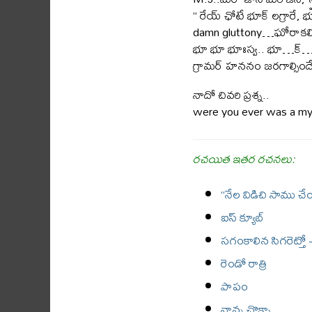
” రేయ్ ఛోటే భూక్ లగ్రారే, భ
damn gluttony…ఘోరాకలి
భూ భూ భూఃస్వ.. భూ…క్
గ్రామర్ హననం జరగాల్సిందే.
నాదో చివరి ప్రశ్న..
were you ever was a my
రచయిత ఇతర రచనలు:
“నేల విడిచి సాము చ
ఐస్ క్యూబ్
సగంకాలిన సిగరెట్త
రెండో రాత్రి
పాపం
నాన్న చొక్కా