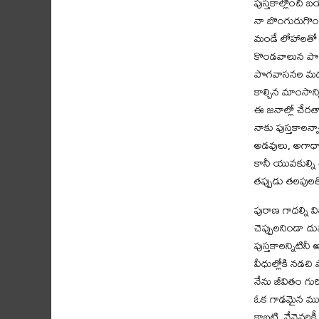
పుస్తకాల్లోంచి
నా బొంగురుగొంత
మండే లోహాలతో ప
కొండవాలున పొయ
పొగవాసనల మధ్
కాల్చిన మాంసాన్న
ఈ జనాల్లో చేరత
నాకు పుస్తకాలన్
అడవులు, అగాధా
కానీ యువకుల్ని ఈ
తప్పుడు తలపులత
పురాణ గాధల్ని వ
చెప్పులనిండా దు
పుస్తకాలన్నిటినీ
వీధుల్లోకి నడచి
నేను జీవితం గురి
ఓక గాఢమైన ముద్
కాబట్టి, నేనెవర