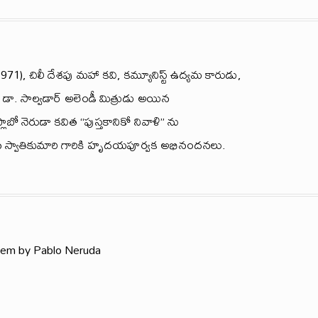
971), చిలీ దేశపు మహా కవి, కమ్యూనిస్ట్ ఉద్యమ కారుడు,
స్టు డా. సాల్వడార్ అలెండీ మిత్రుడు అయిన
్లాబో నెరుడా కవిత “పుస్తకానికో నివాళి” ను
 స్వాతికుమారి గారికి హృదయపూర్వక అభినందనలు.
em by Pablo Neruda