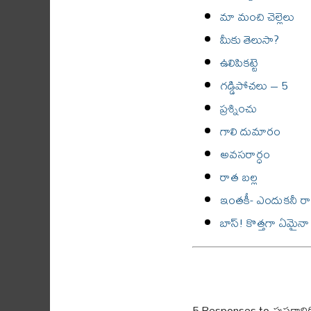
మా మంచి చెల్లెలు
మీకు తెలుసా?
ఉలిపికట్టె
గడ్డిపోచలు – 5
ప్రశ్నించు
గాలి దుమారం
అవసరార్ధం
రాత బల్ల
ఇంతకీ- ఎందుకనీ 
బాస్! కొత్తగా ఏమైన
5 Responses to
పుస్తకాని