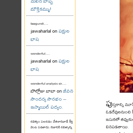
మలిన బాష్ప
మౌక్తికమ్ము!
...
baagundi
jawaharlal on
పక్షుల
భాష
...
wonderful
jawaharlal on
పక్షుల
భాష
...
wonderful analysis sir
బొల్లోజు బాబా on
జీవన
సౌందర్య సౌరభం –
పు
స్తకాన్ని మూస
ఇస్మాయిల్ పద్యం.
ఓడరేవులనుంచి 
ఇసుకలో తవ్వుకుం
కవిత్వం పలకడం చేతకానివాడే కీర్తి
వినపడతాయి.
వెంట పడతాడు. నిజానికి కవిత్వాన్ని