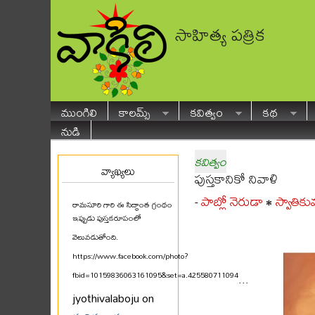
సాహిత్య పత్రిక
ముంగిలి
కాలమ్స్
కవిత్వం
కథ
నుడి
కవిత్వం
వ్యాఖ్యలు
పుస్తకానికో నివాళి
పాబ్లో నెరుడా
స్వాతిక
-
•
రామసూరి గారి ఈ సిద్ధాంత గ్రంథం
ఇప్పుడు పుస్తకరూపంలో
వెలువడుతోంది.
https://www.facebook.com/photo?
fbid=10159836063161095&set=a.425580711094
...
jyothivalaboju on