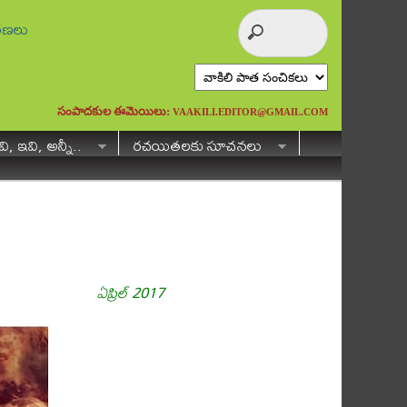
ురణలు
సంపాదకుల ఈమెయిలు:
VAAKILI.EDITOR@GMAIL.COM
ి, ఇవి, అన్నీ..
రచయితలకు సూచనలు
ఏప్రిల్ 2017