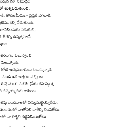
ాల మధ్యన మా సముద్రం
తో తుళ్ళిపడుతుంది,
తాకి, తొడలమీదుగా పైపైకి ఎగబాకి,
టెముకల్ని చేరుతుంది.
ని కావలించుకు పడుకుని,
ర్ తీగల్ని ఉన్మత్తపరిచే
తుంది.
తరంగం పిలుస్తోంది.
పిలుస్తోంది.
 తోటి ఉద్యమకారులు పిలుస్తున్నారు.
ుండి ఒక ఉత్తరం వచ్చింది.
రియమైన ఒక మనిషి (పేరు రహస్యం),
కి వచ్చెయ్యమని రాసింది.
ితపు బంధనాలతో నన్నుచుట్టెయ్యలేదు.
ఆడంబరంతో నాలోపలి ఖాళీల్ని నింపలేదు..
నా కళ్ళని కట్టిపడెయ్యలేదు.