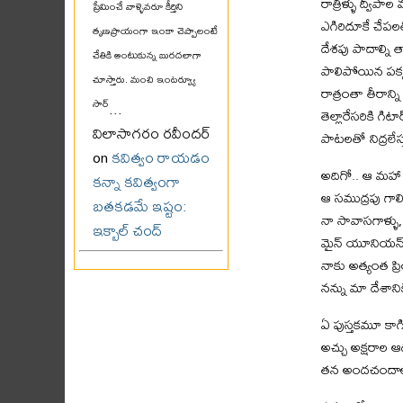
రాత్రిళ్ళు ద్వీప
ప్రేమించే వాళ్ళెవరూ కీర్తిని
ఎగిరిదూకే చేపల
తృణప్రాయంగా ఇంకా చెప్పాలంటే
దేశపు పాదాల్ని 
చేతికి అంటుకున్న బురదలాగా
పాలిపోయిన పక్క
చూస్తారు. మంచి ఇంటర్వ్యూ
రాత్రంతా తీరాన్
సార్
...
తెల్లారేసరికి గిటా
విలాసాగరం రవీందర్
పాటలతో నిద్రలేస్
on
కవిత్వం రాయడం
అదిగో.. ఆ మహా 
కన్నా కవిత్వంగా
ఆ సముద్రపు గాలి 
బతకడమే ఇష్టం:
నా సావాసగాళ్ళు,
ఇక్బాల్ చంద్
మైన్ యూనియన్ న
నాకు అత్యంత ప్
నన్ను మా దేశాని
ఏ పుస్తకమూ కాగ
అచ్చు అక్షరాల 
తన అందచందాలతో 