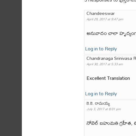
Chandeeswar
April 29, 2017 at 9:47 pm
అనువాదం చాలా హృద్యంగా 
Log in to Reply
Chandranaga Srinivasa 
April 30, 2017 at 5:33 am
Excellent Translation
Log in to Reply
కె.కె. రామయ్య
July 3, 2017 at 8:01 pm
నోబెల్ బహుమతి గ్రహీత, చి