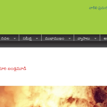
వాకిలి ప్రచ
నవల
సమీక్ష
ముఖాముఖం
వ్యాసాలు
అవ
ుమారి బండ్లమూడి