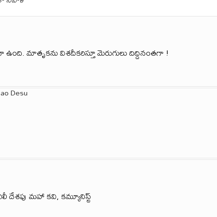
ఉంది. మాతృకను విశదీకరిస్తూ మెరుగులు దిద్దినంతగా !
Rao Desu
లీ దేశపు మహా కవి, కమ్యూనిస్ట్