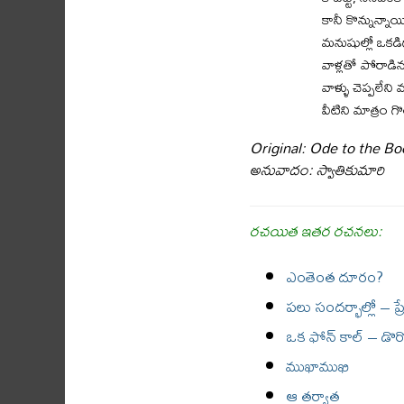
కానీ కొన్నున్నాయ
మనుషుల్లో ఒకడిగా
వాళ్లతో పోరాడి
వాళ్ళు చెప్పలే
వీటిని మాత్రం గొ
Original: Ode to the B
అనువాదం: స్వాతికుమారి
రచయిత ఇతర రచనలు:
ఎంతెంత దూరం?
పలు సందర్భాల్లో – ప్
ఒక ఫోన్ కాల్ – డొరో
ముఖాముఖి
ఆ తర్వాత