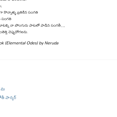
ి;
 కొన్నాళ్ళు బ్రతికిన సంగతి
న సంగతి
ని మాటల్ని నా బొంగురు పాటలో పాడిన సంగతీ…
ంతెత్తి చెప్పుకోగలను.
ook (Elemental Odes) by Neruda
రేమ
తీ పార్కర్