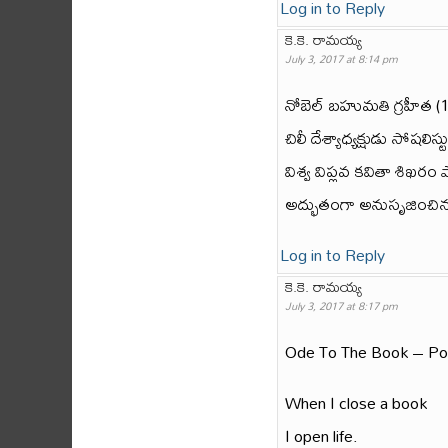
Log in to Reply
కె.కె. రామయ్య
July 3, 2017 at 8:14 pm
నోబెల్ బహుమతి గ్రహీత (1
చిలీ దేశ్యాధ్యక్షుడు సోషలి
విశ్వ విప్లవ కవితా శిఖరం ప
అద్భుతంగా అనుసృజించిన
Log in to Reply
కె.కె. రామయ్య
July 3, 2017 at 8:17 pm
Ode To The Book – Po
When I close a book
I open life.