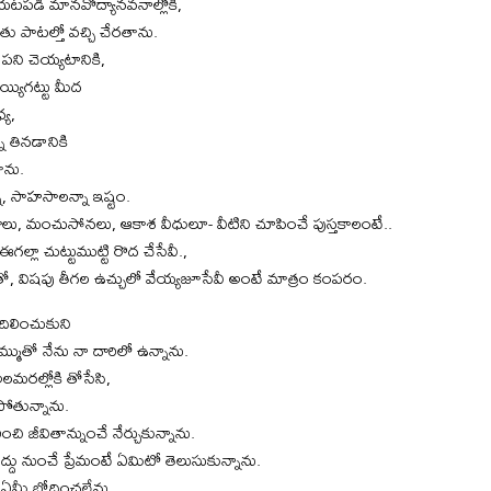
 బయటపడి మానవోద్యానవనాల్లోకి,
ు పాటల్తో వచ్చి చేరతాను.
ని చెయ్యటానికి,
్యిగట్టు మీద
య,
ి తినడానికి
ాను.
నా, సాహసాలన్నా ఇష్టం.
లు, మంచుసోనలు, ఆకాశ వీధులూ- వీటిని చూపించే పుస్తకాలంటే..
గల్లా చుట్టుముట్టి రొద చేసేవీ.,
ో, విషపు తీగల ఉచ్చులో వేయ్యజూసేవీ అంటే మాత్రం కంపరం.
ిదిలించుకుని
మ్ముతో నేను నా దారిలో ఉన్నాను.
 అలమరల్లోకి తోసేసి,
 పోతున్నాను.
ంచి జీవితాన్నుంచే నేర్చుకున్నాను.
దు నుంచే ప్రేమంటే ఏమిటో తెలుసుకున్నాను.
ికీ ఏమీ బోధించలేను.