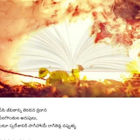
ేసి జీవితాన్ని తెరిచిన క్షణాన
పీలగొంతుల అరుపులు,
టూ స్వదేశానికి సాగిపోయే రాగితెడ్ల చప్పుళ్ళు