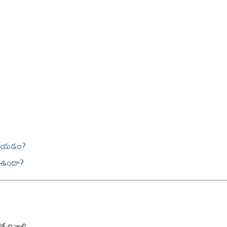
రాయడం?
ా ఉందా?
కో నివాళి