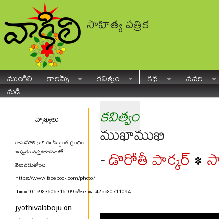
సాహిత్య పత్రిక
ముంగిలి
కాలమ్స్
కవిత్వం
కథ
నవల
నుడి
కవిత్వం
వ్యాఖ్యలు
ముఖాముఖి
రామసూరి గారి ఈ సిద్ధాంత గ్రంథం
డొరోతీ పార్కర్
స
-
•
ఇప్పుడు పుస్తకరూపంలో
వెలువడుతోంది.
https://www.facebook.com/photo?
fbid=10159836063161095&set=a.425580711094
...
jyothivalaboju on