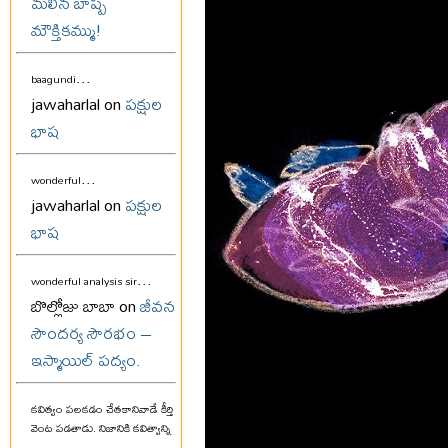
మలిన బాష్ప
మౌక్తికమ్ము!
...
baagundi
jawaharlal on
పక్షుల
భాష
...
wonderful
jawaharlal on
పక్షుల
భాష
...
wonderful analysis sir
బొల్లోజు బాబా on
జీవన
సౌందర్య సౌరభం –
ఇస్మాయిల్ పద్యం.
కవిత్వం పలకడం చేతకానివాడే కీర్తి
వెంట పడతాడు. నిజానికి కవిత్వాన్ని