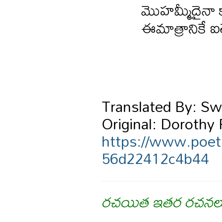
మొహమ్మీదైనా
ఈమాత్రానికే ఐ
Translated By: Sw
Original: Dorothy 
https://www.poet
56d22412c4b44
రచయిత ఇతర రచనల