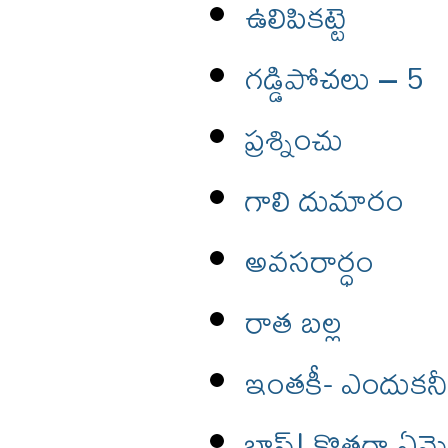
ఉలిపికట్టె
గడ్డిపోచలు – 5
ప్రశ్నించు
గాలి దుమారం
అవసరార్ధం
రాత బల్ల
ఇంతకీ- ఎందుక
బాస్! కొత్తగా ఏ