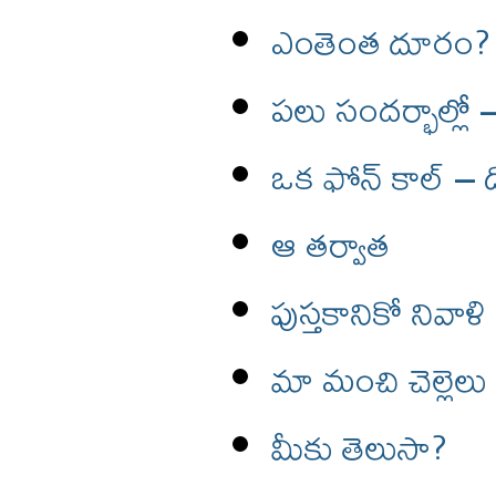
ఎంతెంత దూరం?
పలు సందర్భాల్లో –
ఒక ఫోన్ కాల్ – డ
ఆ తర్వాత
పుస్తకానికో నివాళి
మా మంచి చెల్లెలు
మీకు తెలుసా?