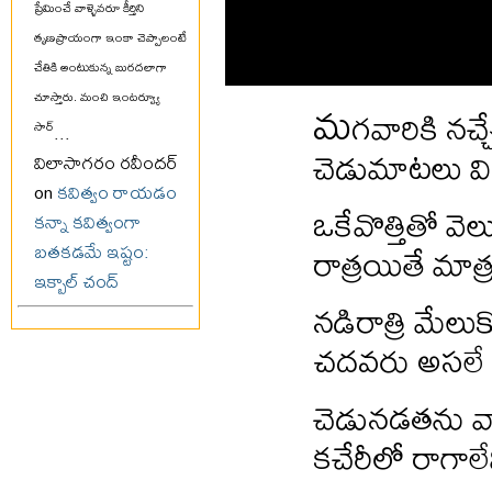
ప్రేమించే వాళ్ళెవరూ కీర్తిని
తృణప్రాయంగా ఇంకా చెప్పాలంటే
చేతికి అంటుకున్న బురదలాగా
చూస్తారు. మంచి ఇంటర్వ్యూ
మ
గవారికి నచ
సార్
...
చెడుమాటలు వి
విలాసాగరం రవీందర్
on
కవిత్వం రాయడం
ఒకేవొత్తితో వె
కన్నా కవిత్వంగా
రాత్రయితే మాత
బతకడమే ఇష్టం:
ఇక్బాల్ చంద్
నడిరాత్రి మేల
చదవరు అసలే శ
చెడునడతను వాళ
కచేరీలో రాగాలే