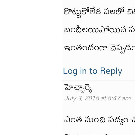
కొట్టుకోలేక వలలో చిక
బందీలయిపోయిన పక్షుల
ఇంతందంగా చెప్పడం 
Log in to Reply
హెచ్చార్కె
July 3, 2015 at 5:47 am
ఎంత మంచి పద్యం చ