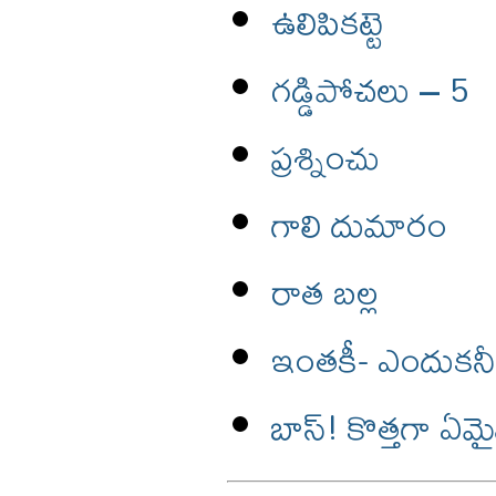
ఉలిపికట్టె
గడ్డిపోచలు – 5
ప్రశ్నించు
గాలి దుమారం
రాత బల్ల
ఇంతకీ- ఎందుక
బాస్! కొత్తగా ఏ