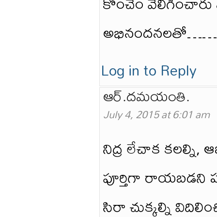
కొంచెం వెలిగించారు
అభినందనలతో……
Log in to Reply
ఆర్.దమయంతి.
July 4, 2015 at 6:01 am
నిద్ర లేచాక కలల్ని,
పూర్తిగా రాయబడని 
సిరా చుక్కల్ని విదిల