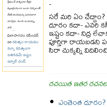
-
ప్రేమించే వాళ్ళెవరూ కీర్తిని
తృణప్రాయంగా ఇంకా చెప్పాలంటే
సరే మరి ఏం చేద్దాం?
చేతికి అంటుకున్న బురదలాగా
దూరం కదా- ఎవరి కన్న
చూస్తారు. మంచి ఇంటర్వ్యూ
సార్
...
ఇష్టం కదా- నిద్ర లే
విలాసాగరం రవీందర్
పూర్తిగా రాయబడని 
on
కవిత్వం రాయడం
సిరా చుక్కల్ని విదిల
కన్నా కవిత్వంగా
బతకడమే ఇష్టం:
ఇక్బాల్ చంద్
రచయిత ఇతర రచనల
ఎంతెంత దూరం?