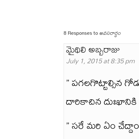
8 Responses to
అవసరార్ధం
మైథిలి అబ్బరాజు
July 1, 2015 at 8:35 pm
” పగలగొట్టాల్సిన గోడ
దారికాచిన దుఃఖానికి 
” సరే మరి ఏం చేద్దా