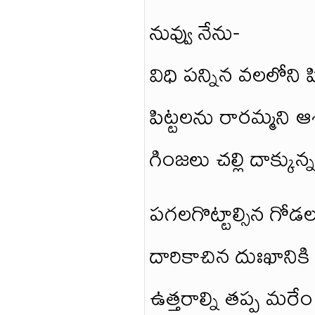
నువ్వు నేను-
విధి పన్నిన వలలోని ప
పిట్టలను రారమ్మని ఆ
గింజలు చల్లి దాక్కున్
పగలగొట్టాల్సిన గోడల
దారికాచిన దుఃఖానికి
ఉత్తరాల్ని తప్ప మరే