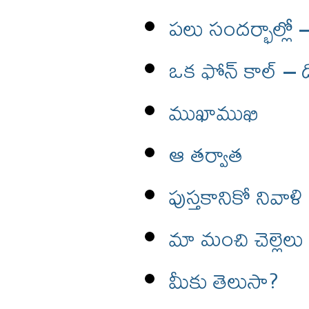
పలు సందర్భాల్లో –
ఒక ఫోన్ కాల్ – డ
ముఖాముఖి
ఆ తర్వాత
పుస్తకానికో నివాళి
మా మంచి చెల్లెలు
మీకు తెలుసా?