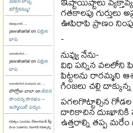
ఇ
ష్టాయిష్టాలు వ్యక్తావ్య
మలిన బాష్ప
గతకాలపు గుర్తులు అప
మౌక్తికమ్ము!
ఊపిరాపి ప్రాణం నింప
...
baagundi
jawaharlal on
పక్షుల
-
భాష
నువ్వు నేను-
...
wonderful
విధి పన్నిన వలలోని ప
jawaharlal on
పక్షుల
భాష
పిట్టలను రారమ్మని ఆ
గింజలు చల్లి దాక్కున్న
...
wonderful analysis sir
బొల్లోజు బాబా on
జీవన
పగలగొట్టాల్సిన గోడల 
సౌందర్య సౌరభం –
ఇస్మాయిల్ పద్యం.
దారికాచిన దుఃఖానికి 
ఉత్తరాల్ని తప్ప మరేం
కవిత్వం పలకడం చేతకానివాడే కీర్తి
వెంట పడతాడు. నిజానికి కవిత్వాన్ని