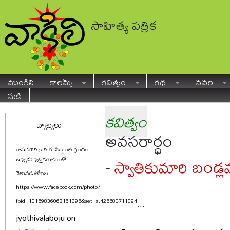
సాహిత్య పత్రిక
ముంగిలి
కాలమ్స్
కవిత్వం
కథ
నవల
నుడి
కవిత్వం
వ్యాఖ్యలు
అవసరార్ధం
రామసూరి గారి ఈ సిద్ధాంత గ్రంథం
స్వాతికుమారి బండ్
-
ఇప్పుడు పుస్తకరూపంలో
వెలువడుతోంది.
https://www.facebook.com/photo?
fbid=10159836063161095&set=a.425580711094
...
jyothivalaboju on