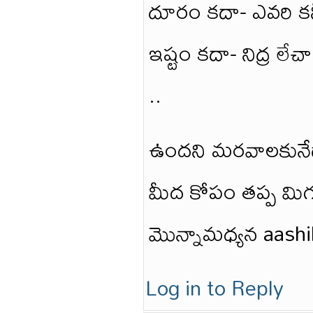
దూరం కదా- ఎవరి కన్
ఇష్టం కదా- నిద్ర లే
..
ఉందని మరవాలకునేదాన్
మీద కోపం తప్ప మిగ
మొన్నామధ్యన aashik
Log in to Reply